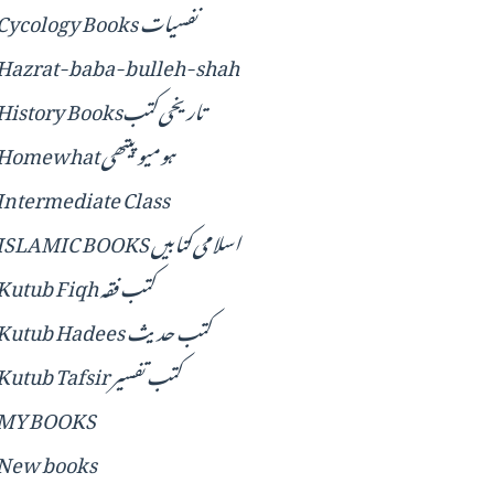
Cycology Books نفسیات
Hazrat-baba-bulleh-shah
History Booksتاریخی کتب
Homewhat ہومیو پیتھی
Intermediate Class
ISLAMIC BOOKS اسلامی کتابیں
Kutub Fiqh کتب فقہ
Kutub Hadees کتب حدیث
Kutub Tafsir کتب تفسیر
MY BOOKS
New books