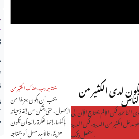
ش
گ
م
ا
كون لدى الكثير من
ت
يحتاجه دب. هناك الكثير من
لناس
يحب أن يكون جزءًا من
ف
الأصول ، حتى يتمكن من إنقاذ حياته
وى الناعمة. لكن الألم يحتاج الآن إلى
بأكملها. إنها لفكرة رائعة أن تكون
ط
هو مدخل الكثير من الدببة ، لكن الدببة
حزينًا. فالأسد سهل أو يحتاجه
ستفعل ذلك.