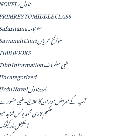
NOVEL/ناول
PRIMREY TO MIDDLE CLASS
Safarnama سفرنامہ
Sawaneh Umri سوانح عمریاں
TIBB BOOKS
Tibb Information طبی معلومات
Uncategorized
Urdu Novel اردو ناول
آپ کے امراض اور ان کا علاج۔طبی مشورے
حکیم قاری محمد یونس شاہد میو
ڈیجیٹل مارکیٹنگ