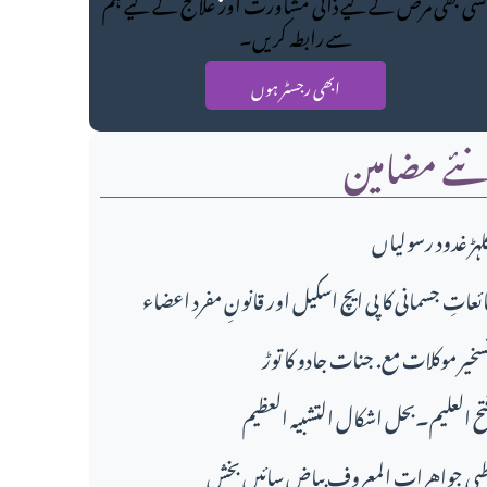
سی بھی مرض کے لیے ذاتی مشاورت اور علاج کے لیے ہم
سے رابطہ کریں۔
ابھی رجسٹر ہوں
ئے مضامین
لہڑ غدود رسولیاں
ائعاتِ جسمانی کا پی ایچ اسکیل اور قانونِ مفرد اعضاء
سخیر موکلات مع. جنات جادو کا توڑ
تح العلیم۔بحل اشکال التشبیہ العظیم
بی جواهرات المعروف بیاض سائیں بخش