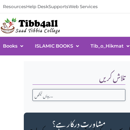
Resources
Help Desk
Supports
Web Services
Books
ISLAMIC BOOKS
Tib_o_Hikmat
تلاش کریں
مشاورت درکار ہے؟