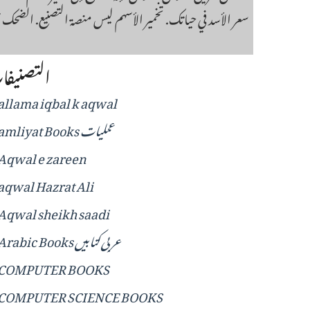
سعر الأسد في حياتك. تخمير الأسهم ليس منصة التصنيع. الضحك
التصنيف
allama iqbal k aqwal
amliyat Books عملیات
Aqwal e zareen
aqwal Hazrat Ali
Aqwal sheikh saadi
Arabic Books عربی کتابیں
COMPUTER BOOKS
COMPUTER SCIENCE BOOKS