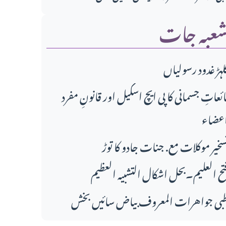
عبہ جات
لہڑ غدود رسولیاں
ائعاتِ جسمانی کا پی ایچ اسکیل اور قانونِ مفرد
عضاء
سخیر موکلات مع. جنات جادو کا توڑ
تح العلیم۔بحل اشکال التشبیہ العظیم
بی جواهرات المعروف بیاض سائیں بخش