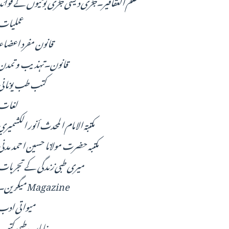
علم العقاقیر۔جڑی دیسی جڑی بوٹیوں کے فوائد
عملیات
قانون مفرد اعضاء
قانون۔تہذیب و تمدن
کتب طب یونانی
لغات
مكتبة الامام المحدث أنور الكشميري
مکتبہ حضرت مولانا حسین احمد مدنی
میری طبی زندگی کے تجربات
میگزین۔Magazine
میواتی ادب
نایاب طبی کتب