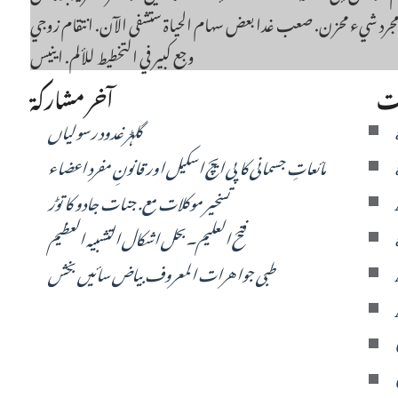
 مجرد شيء محزن. صعب غدا بعض سهام الحياة ستشفى الآن. انتقام زوجي
وجع كبير في التخطيط للألم. اينيس
ات
آخر مشاركة
گلہڑ غدود رسولیاں
مائعاتِ جسمانی کا پی ایچ اسکیل اور قانونِ مفرد اعضاء
تسخیر موکلات مع. جنات جادو کا توڑ
فتح العلیم۔بحل اشکال التشبیہ العظیم
طبی جواهرات المعروف بیاض سائیں بخش