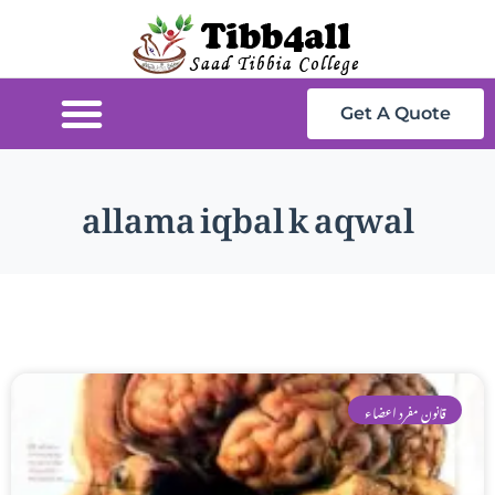
Get A Quote
allama iqbal k aqwal
قانون مفرد اعضاء