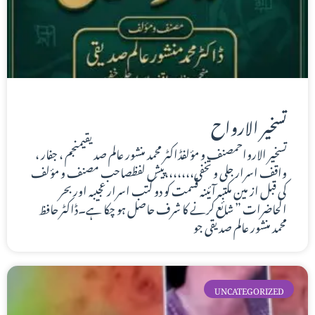
تسخير الارواح
تسخير الارواحمصنف و مؤلفڈاکٹر محمد منشور عالم صدیقیمنجم ، جفار ،
واقف اسرار جلی و تخفی،،،،،،،پیش لفظصاحب مصنف و مؤلف
کی قبل از مین مکتبه آئینه قسمت کو دو کتب اسرار عجیبه اور بحر
الحاضرات ” شائع کرنے کا شرف حاصل ہو چکا ہے۔ڈاکٹر حافظ
محمد منشور عالم صدیقی جو
UNCATEGORIZED