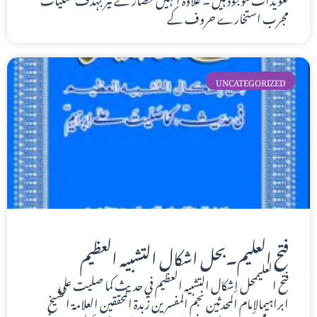
مجرب استخارے حروف کے
UNCATEGORIZED
فتح العلیم۔بحل اشکال التشبیہ العظیم
فتح العليممحل إشكال التشبيه العظيم في حديث كما صليت على
ابراہیمالإمام المحدثين نجم المفسرين زبدة المحققين العلامة الشيخ