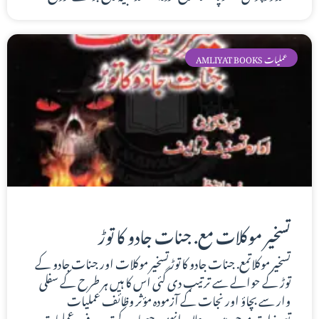
AMLIYAT BOOKS عملیات
تسخیر موکلات مع. جنات جادو کا توڑ
تسخیر موکلاتمع. جنات جادو کا توڑتسخیر موکلات اور جنات جادو کے
توڑ کے حوالے سے ترتیب دی گئی اس کا ہیں ہر طرح کے سفلی
وار سے بچاؤ اور نجات کے آزمودہ مؤثر وظائف عملیات
تعویذات موجود ہیں ۔ علاوہ انہیں حصار کے تیر بہدف عملیات