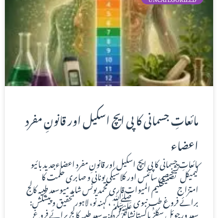
مائعاتِ جسمانی کا پی ایچ اسکیل اور قانونِ مفرد
اعضاء
مائعاتِ جسمانی کا پی ایچ اسکیل اور قانونِ مفرد اعضاءجدید بائیو
کیمیکل تشخیصی سائنس اور کلاسیکی یونانی و صابری حکمت کا
امتزاج تصنیفحکیم المیوات قاری محمد یونس شاہد میوسعد طبیہ کالج
برائے فروغ طبِ نبوی ﷺ، کہنہ نو، لاہور تحقیق و پیشکش:
سعد ورچوئل سکلزپاکستانشائع کردہ:۔سعد طبیہ کالج برائے فروغ