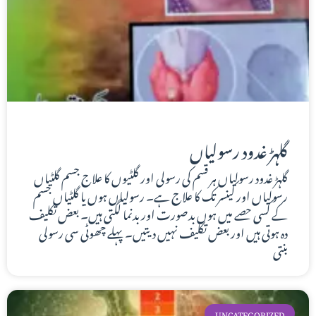
گلہڑ غدود رسولیاں
گلہڑ غدود رسولیاں ہر قسم کی رسولی اور گلٹیوں کا علاج جسم گلٹیاں
رسولیاں اور کینسر تک کا علاج ہے۔ رسولیاں ہوں یا گلٹیاں جسم
کے کسی حصے میں ہوں بدصورت اور بدنما لگتی ہیں۔ بعض تکلیف
دہ ہوتی ہیں اور بعض تکلیف نہیں دیتیں۔ پہلے چھوٹی سی رسولی
بنتی
UNCATEGORIZED