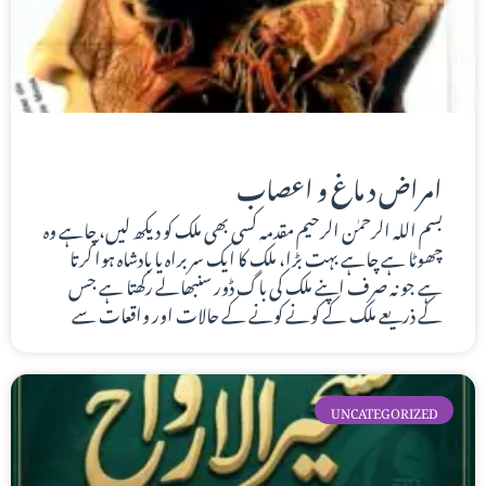
امراض د ماغ و اعصاب
بسم اللہ الرحمٰن الرحیم مقدمہ کسی بھی ملک کو دیکھ لیں، چاہے وہ
چھوٹا ہے چاہے بہت بڑا، ملک کا ایک سربراہ یا بادشاہ ہوا کرتا
ہے جو نہ صرف اپنے ملک کی باگ ڈور سنبھالے رکھتا ہے جس
کے ذریعے ملک کے کونے کونے کے حالات اور واقعات سے
UNCATEGORIZED