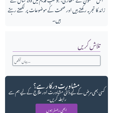
زائد کا تجربہ رکھتے ہیں اور صحت کے موضوعات پر لکھتے رہتے
ہیں۔
تلاش کریں
مشاورت درکار ہے؟
کسی بھی مرض کے لیے ذاتی مشاورت اور علاج کے لیے ہم سے
رابطہ کریں۔
ابھی رجسٹر ہوں