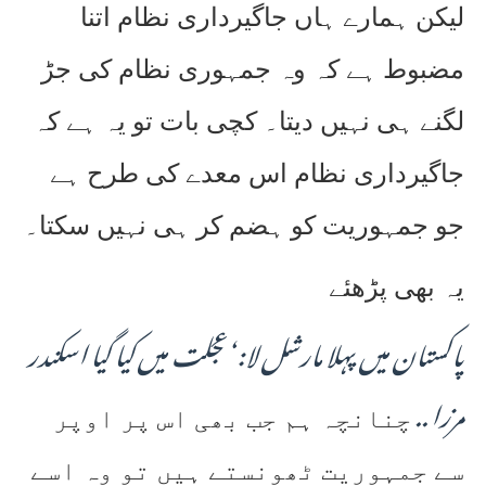
لیکن ہمارے ہاں جاگیرداری نظام اتنا
مضبوط ہے کہ وہ جمہوری نظام کی جڑ
لگنے ہی نہیں دیتا۔ کچی بات تو یہ ہے کہ
جاگیرداری نظام اس معدے کی طرح ہے
جو جمہوریت کو ہضم کر ہی نہیں سکتا۔
یہ بھی پڑھئے
پاکستان میں پہلا مارشل لا: ‘عجلت میں کیا گیا اسکندر
مرزا ..
چنانچہ ہم جب بھی اس پر اوپر
سے جمہوریت ٹھونستے ہیں تو وہ اسے