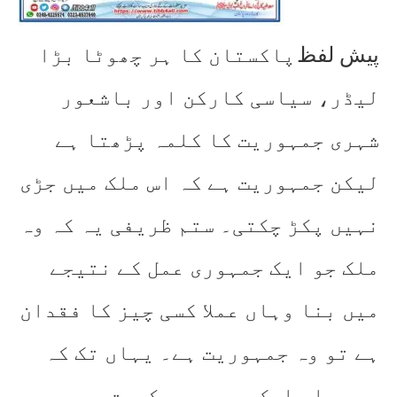
پیش لفظ
پاکستان کا ہر چھوٹا بڑا
لیڈر، سیاسی کارکن اور باشعور
شہری جمہوریت کا کلمہ پڑھتا ہے
لیکن جمہوریت ہے کہ اس ملک میں جڑی
نہیں پکڑ چکتی۔ ستم ظریفی یہ کہ وہ
ملک جو ایک جمہوری عمل کے نتیجے
میں بنا وہاں عملا کسی چیز کا فقدان
ہے تو وہ جمہوریت ہے۔ یہاں تک کہ
جب یہاں ایک جمہوری حکومت بر