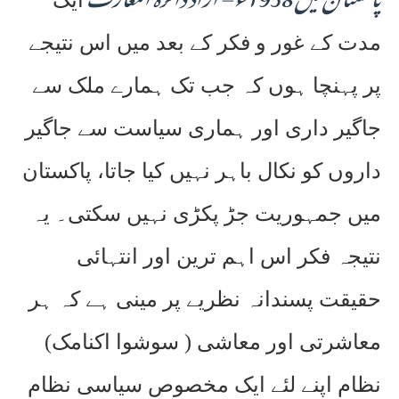
ایک
مدت کے غور و فکر کے بعد میں اس نتیجے
پر پہنچا ہوں کہ جب تک ہمارے ملک سے
جاگیر داری اور ہماری سیاست سے جاگیر
داروں کو نکال باہر نہیں کیا جاتا، پاکستان
میں جمہوریت جڑ پکڑی نہیں سکتی۔ یہ
نتیجہ فکر اس اہم ترین اور انتہائی
حقیقت پسندانہ نظریے پر مینی ہے کہ ہر
معاشرتی اور معاشی ( سوشوا اکنامک)
نظام اپنے لئے ایک مخصوص سیاسی نظام