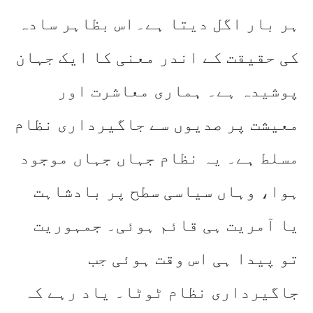
ہر بار اگل دیتا ہے۔
اس بظاہر سادہ
کی حقیقت کے اندر معنی کا ایک جہان
پوشیدہ ہے۔ ہماری معاشرت اور
معیشت پر صدیوں سے جاگیرداری نظام
مسلط ہے۔ یہ نظام جہاں جہاں موجود
ہوا، وہاں سیاسی سطح پر بادشاہت
یا آمریت ہی قائم ہوئی۔ جمہوریت
تو پیدا ہی اس وقت ہوئی جب
جاگیرداری نظام ٹوٹا۔ یاد رہے کہ