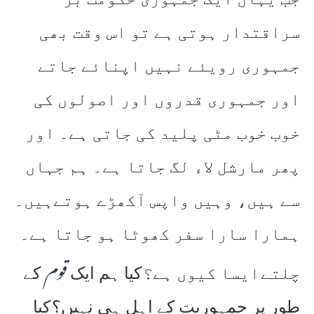
سراقتدار ہوتی ہے تو اس وقت بھی
جمہوری رویئے نہیں اپنائے جاتے
اور جمہوری قدروں اور اصولوں کی
خوب خوب مٹی پلید کی جاتی ہے۔ اور
پھر مارشل لاء لگ جاتا ہے۔ ہم جہاں
سے ہیں، وہیں واپس آکھڑے ہوتےہیں۔
ہمارا سارا سفر کھوٹا ہو جاتا ہے۔
قوم
چلتے
ایسا کیوں ہے؟
کیا ہم ایک
کے
طور پر جمہوریت کے اہل ہی نہیں؟
کیا