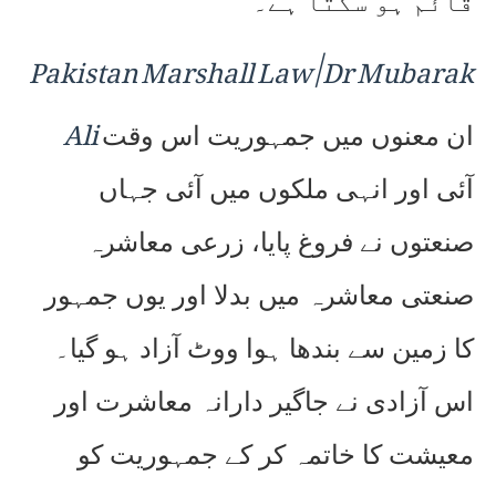
قائم ہو سکتا ہے۔
Pakistan Marshall Law | Dr Mubarak
Ali
ان معنوں میں جمہوریت اس وقت
آئی اور انہی ملکوں میں آئی جہاں
صنعتوں نے فروغ پایا، زرعی معاشرہ
صنعتی معاشرہ میں بدلا اور یوں جمہور
کا زمین سے بندھا ہوا ووٹ آزاد ہو گیا۔
اس آزادی نے جاگیر دارانہ معاشرت اور
معیشت کا خاتمہ کر کے جمہوریت کو