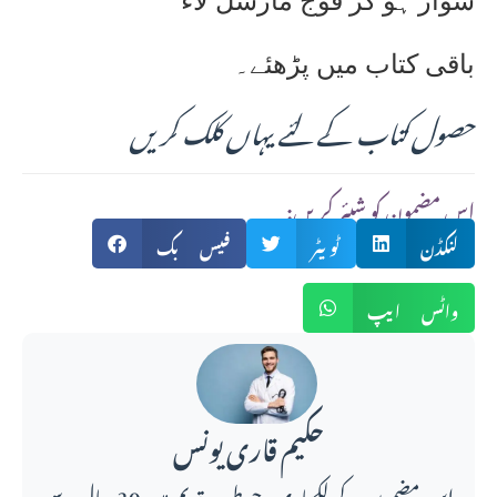
سوار ہو کر فوج مارشل لاء
باقی کتاب میں پڑھئے۔
حصول کتاب کے لئے یہاں کلک کریں
:اس مضمون کو شیئر کریں
لنکڈن
ٹویٹر
فیس بک
واٹس ایپ
حکیم قاری یونس
اس مضمون کے لکھاری، جو طبِ قدیم میں 20 سال سے