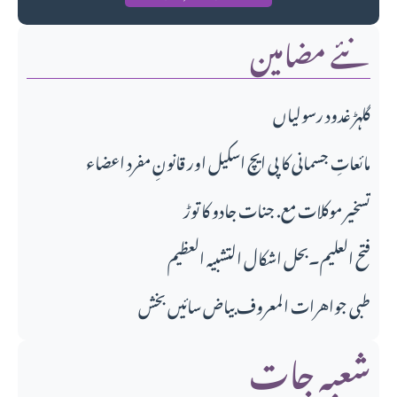
نئے مضامین
گلہڑ غدود رسولیاں
مائعاتِ جسمانی کا پی ایچ اسکیل اور قانونِ مفرد اعضاء
تسخیر موکلات مع. جنات جادو کا توڑ
فتح العلیم۔بحل اشکال التشبیہ العظیم
طبی جواهرات المعروف بیاض سائیں بخش
شعبہ جات