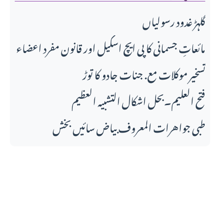
گلہڑ غدود رسولیاں
مائعاتِ جسمانی کا پی ایچ اسکیل اور قانونِ مفرد اعضاء
تسخیر موکلات مع. جنات جادو کا توڑ
فتح العلیم۔بحل اشکال التشبیہ العظیم
طبی جواهرات المعروف بیاض سائیں بخش