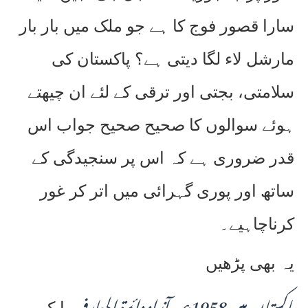
سارا قصور فوج کا ہے جو ملک میں بار بار
مارشل لاء لگا دیتی ہے؟ پاکستان کی
سلامتی، بجتی اور ترقی کے لئے ان چیھتے
ہوئے سوالوں کا صحیح صحیح جواب اس
قدر ضروری ہے کہ اس پر سنجیدگی کے
ساتھ اور پوری گہرائی میں اتر کر غور
کرناچاہیے۔
یہ بھی پڑھیں
پاکستان میں 1958ء – آزاد دائرۃ المعارف