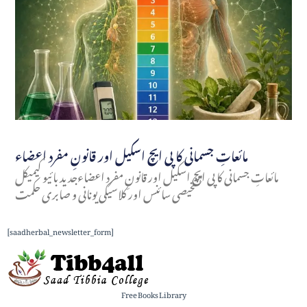
مائعاتِ جسمانی کا پی ایچ اسکیل اور قانونِ مفرد اعضاء
مائعاتِ جسمانی کا پی ایچ اسکیل اور قانونِ مفرد اعضاءجدید بائیو کیمیکل
تشخیصی سائنس اور کلاسیکی یونانی و صابری حکمت
[saadherbal_newsletter_form]
Free Books Library