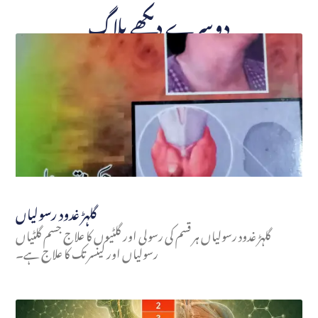
دوسرے دیکھے بلاگ
گلہڑ غدود رسولیاں
گلہڑ غدود رسولیاں ہر قسم کی رسولی اور گلٹیوں کا علاج جسم گلٹیاں
رسولیاں اور کینسر تک کا علاج ہے۔