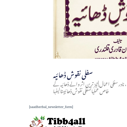
سفلی نقوش ڈھائیہ
در سفلی اعمال | تیز ترین اثر والے ڈھائیہ کے
خاص عملیاتسفلی نقوش ڈھائیہتالیفبا
[saadherbal_newsletter_form]