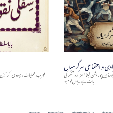
ورڈ مین پوزیشن لینا اعزاز و تشکر کی
مجرب عملیات ، یہودی، کرسچن ، نا
بات ہے۔یوں تو میو
Contact Us
Terms of Use
Advertise with Us
Blogar St