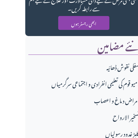
سے رابطہ کریں۔
ابھی رجسٹر ہوں
ئے مضامین
فلی نقوش ڈھائیہ
تماعی سرگرمیاں،
مراض د ماغ و اعصاب
سخير الارواح
لہڑ غدود رسولیاں