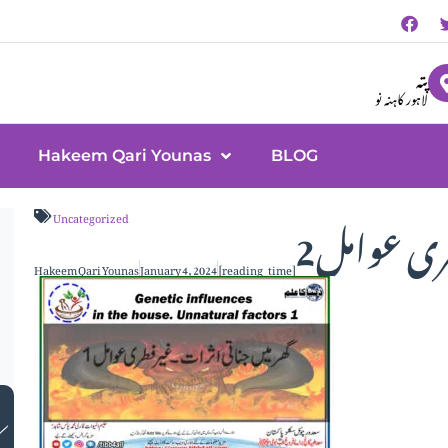
پتہ
لاہور کاہنہ نو
Hakeem Qari Younas
BLOG
ری عوامل2
Uncategorized
Hakeem Qari Younas
January 4, 2024
[reading_time]
ک