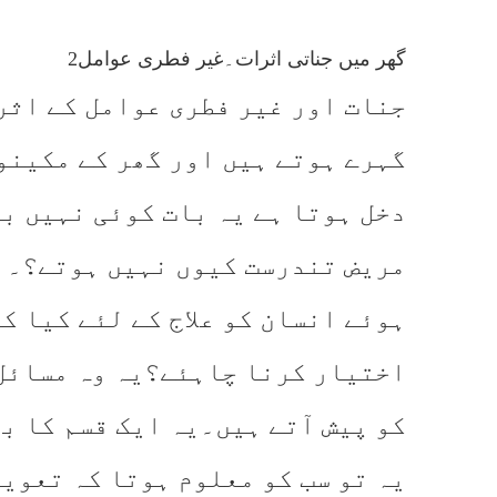
گھر میں جناتی اثرات۔غیر فطری عوامل2
جنات اور غیر فطری عوامل کے اثر
گہرے ہوتے ہیں اور گھر کے مکینو
دخل ہوتا ہے یہ بات کوئی نہیں ب
مریض تندرست کیوں نہیں ہوتے؟۔ای
ہوئے انسان کو علاج کے لئے کیا 
اختیار کرنا چاہئے؟یہ وہ مسائل
کو پیش آتے ہیں۔یہ ایک قسم کا ب
یہ تو سب کو معلوم ہوتا کہ تعویذ