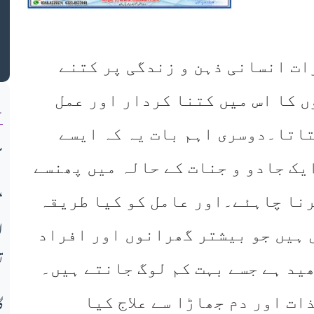
ات انسانی ذہن و زندگی پر کتنے
ن
ں کا اس میں کتنا کردار اور عمل
تاتا۔دوسری اہم بات یہ کہ ایسے
س
ک جادو و جنات کے حالہ میں پھنسے
میو قوم کی تعلیمی انفرادی و اج
کرنا چاہئے۔اور عامل کو کیا طریقہ
ا
 ہیں جو بیشتر گھرانوں اور افراد
ت
ھید ہے جسے بہت کم لوگ جانتے ہیں۔
گ
ات اور دم جھاڑا سے علاج کیا