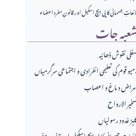
ائعاتِ جسمانی کا پی ایچ اسکیل اور قانونِ مفرد اعضاء
عبہ جات
فلی نقوش ڈھائیہ
دی و اجتماعی سرگرمیاں،
مراض د ماغ و اعصاب
سخير الارواح
لہڑ غدود رسولیاں
ائعاتِ جسمانی کا پی ایچ اسکیل اور قانونِ مفرد