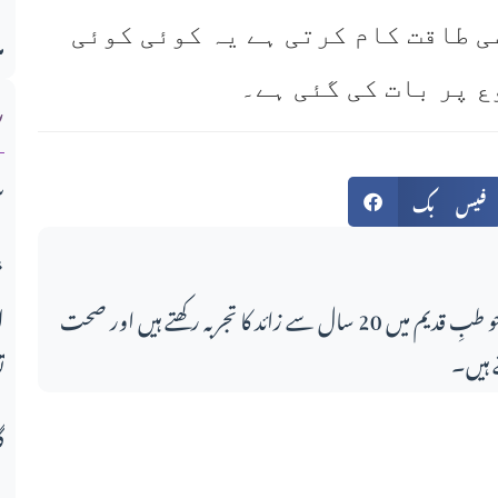
م
ی طاقت کام کرتی ہے یہ کوئی کوئی
ش
ع پر بات کی گئی ہے۔
س
فیس بک
میو قوم کی تعلیمی انفرا
ا
اس مضمون کے لکھاری، جو طبِ قدیم میں 20 سال سے زائد کا تجربہ رکھتے ہیں اور صحت
 ہیں۔
ت
گ
م