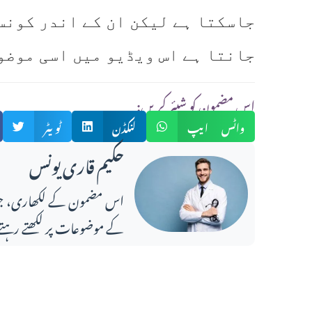
جاسکتا ہے لیکن ان کے اندر کونس
جانتا ہے اس ویڈیو میں اسی موضو
:اس مضمون کو شیئر کریں
واٹس ایپ
لنکڈن
ٹویٹر
حکیم قاری یونس
کے موضوعات پر لکھتے رہتے