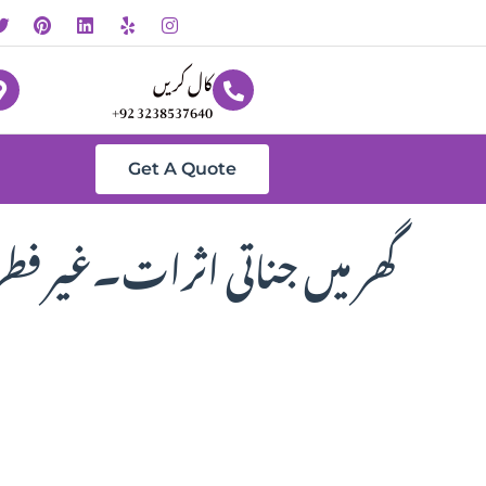
کال کریں
+92 3238537640
Get A Quote
گھر میں جناتی اثرات۔غیر فط