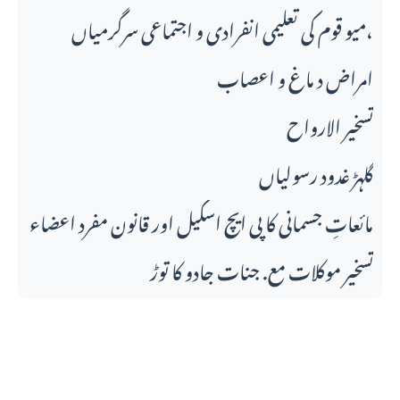
میو قوم کی تعلیمی انفرادی و اجتماعی سرگرمیاں،
امراض د ماغ و اعصاب
تسخير الارواح
گلہڑ غدود رسولیاں
مائعاتِ جسمانی کا پی ایچ اسکیل اور قانونِ مفرد اعضاء
تسخیر موکلات مع. جنات جادو کا توڑ