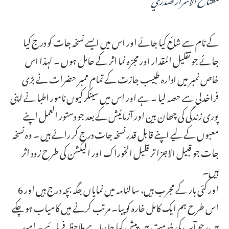
کے نام سے شائع کیا جائے اور اس میں ایسے نسخہ جات کو درج کیا
جائے جو تقلیل المقدار اور مجزہ نما اثر کے حامل ہوں ۔ لہذا اس
خاص نمبر میں ادارہ طبیب جازت کے تمام ممبر حضرات نے بڑی
فراخدلی سے حصہ لیا ۔ ہے اور اس میں سینکر کیوں نامور اطبا نے اپنی
پوری زندگی کی چھان بین اور آزمائیش کے بعد جو دستور العمل اپنے
معبوں کے لیے اپنے قابل قدر نسخہ جات درج کر رائے ہیں ۔ وہ نسخہ
جات جو قبيل الاجزا تر قلیل الخوراک اور الیکشن کی طرح زود اثر
ہیں۔
6 اور کئی بار کے مجرب ہیں، سالنامہ میں نمایاں جگہ بچہ درج ہیں اور
اس طرح ہم ایک کامل خارہ کو پیا۔ مرتب کرنے میں کامیاب ہو چکے
ہیں، جو آپ کی خدمت میں پیش کیا جا رہا ہے ملاحظہ فرمائیے ۔ امید