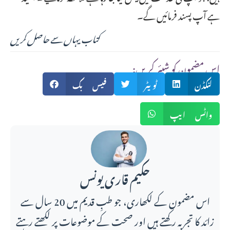
ہے آپ پسند فرمائیں گے۔
کتاب یہاں سے حاصل کریں
:اس مضمون کو شیئر کریں
لنکڈن
ٹویٹر
فیس بک
واٹس ایپ
حکیم قاری یونس
اس مضمون کے لکھاری، جو طبِ قدیم میں 20 سال سے
زائد کا تجربہ رکھتے ہیں اور صحت کے موضوعات پر لکھتے رہتے