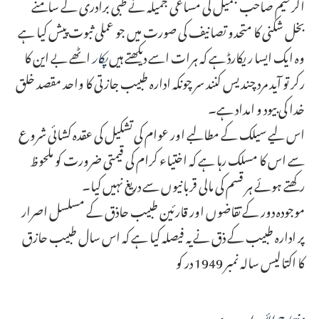
الرحیم صاحب جمیل کی مساعی جمیلہ نے طبی برادری کے سامنے
بخل شکنی کا متحدو تصانیف کی صورت میں جو عملی ثبوت پیش کیا ہے
وہ ایک ایسا ریکارڈ ہے کہ ہرات اسے دیکھتے ہیں
پکار
اٹھے بے این کا
رکر تو آید مرد چندیس کنند سر چونکہ ادارہ طبیب جازتی کا واحد مقصد خلق
خدا کی بیود و امداد ہے۔
اس لیے سیلک کے مطالبے اور عوام کی تشکیل کی عقدہ کشائی شروع
سے اس کا مسلک رہا ہے کہ اختیاء کرام کی قیمتی ضرورت کو ملحوظ
رکھتے ہوئے ہر قسم کی مالی قربانیوں سے دریغ نہیں کیا۔
موجودہ دور کے تقاضوں اور قارئین طبیب حاذق کے مسلسل اصرار
پر ادارہ طبیب کے ذق نے یہ فیصلہ کیا ہے کہ اس سال طبيب حازق
کا اکتالیس سالہ نمبر 1949 در کو
مفتاح الأسرار صدري