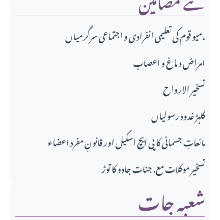
میو قوم کی تعلیمی انفرادی و اجتماعی سرگرمیاں،
امراض د ماغ و اعصاب
تسخير الارواح
گلہڑ غدود رسولیاں
مائعاتِ جسمانی کا پی ایچ اسکیل اور قانونِ مفرد اعضاء
تسخیر موکلات مع. جنات جادو کا توڑ
شعبہ جات