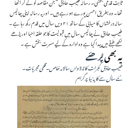
ثابت قدمی بخشی۔ رسالہ طبیب حاذق ” جن مقاصد کو لے کر اُٹھا
تھا۔ وہ بطریق احسن پورے ہو رہے ہیں۔ اور یہ رسالہ اپنی چالیس
سالہ درخشاں کا میابی کے ساتھ ۲۱ ویں سال میں قدم رکھ رہا ہے ۔
طبیب حاذق نے چالیس سال میں قبولیت کاجو حلقہ احبا اور پڑھے
لکھے طبقے میں پیدا کیا ہے وہ ادارہ کے لیے مسرت بخش ہے ۔
یہ بھی
پڑھئے
طبیب حاذق گجرات کا52واں سالانہ خاص۔قلمی مجربات۔
نئے سال سے کا یہ نیا پر گرام