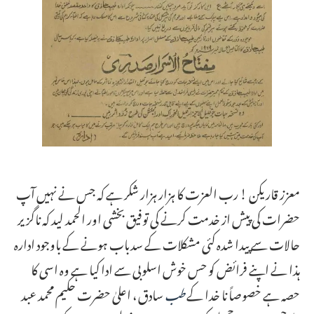
معزز قاریکن ! رب العزت کا ہزار ہزار شکر ہے کہ جس نے نہیں آپ
حضرات کی پیش از خدمت کرنے کی توفیق بخشی اور الحمد لید کہ ناگزیر
حالات سے پیدا شدہ کئی مشکلات کے سدباب ہونے کے باوجود ادارہ
ہذا نے اپنے فرائض کو حس خوش اسلوبی سے ادا کیا ہے وہ اسی کا
حصہ ہے خصوصاً نا خدا کے
طب
سادق ، اعلیٰ حضرت حکیم محمد عبد