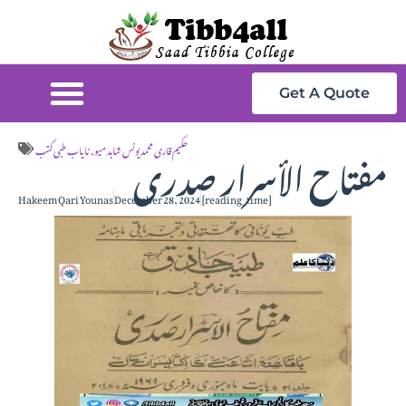
Get A Quote
مفتاح الأسرار صدری
حکیم قاری محمد یونس شاہد میو
,
نایاب طبی کتب
Hakeem Qari Younas
December 28, 2024
[reading_time]