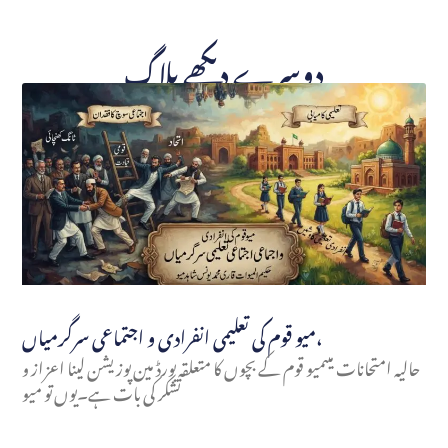
دوسرے دیکھے بلاگ
میو قوم کی تعلیمی انفرادی و اجتماعی سرگرمیاں،
حالیہ امتحانات میںمیو قوم کے بچوں کا متعلقہ بورڈ مین پوزیشن لینا اعزاز و
تشکر کی بات ہے۔یوں تو میو