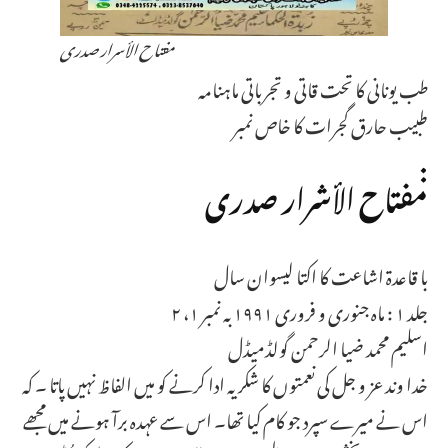
مفتاح الأسرار صدری
طب یونانی کا تحت قاتی و تجرباتی ماہنامہ
طبیب حارق گجرات کا خاص نمبر
:
مفتاح الأشرار صدری
با قاعدة اشاعت کا اکتا ليسوان سال
جلد ۱ : ماه جنوری و فروری ۱۹۹۱ به نمبر ۱، ۲
اسلیم محمد ضیا الرحمن گولڈمیڈل
خدا وند عز و جل کی نعمتوں کا شکریہ ادا کرنے کو میں الفاظ نہیں پاتا ۔ کہ
اس نے میرے سپرد جو کام کیا تھا۔ اس سے عہدہ برآ ہونے میں مجھے