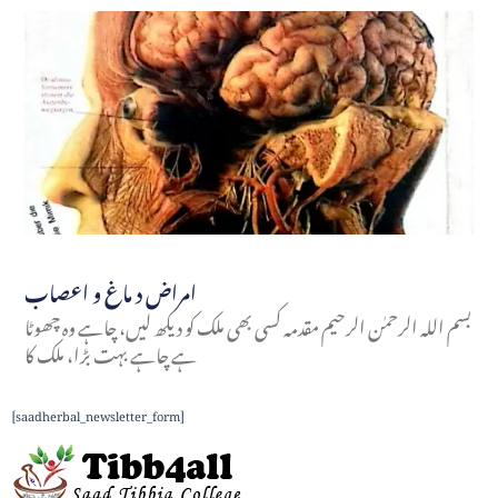
امراض د ماغ و اعصاب
بسم اللہ الرحمٰن الرحیم مقدمہ کسی بھی ملک کو دیکھ لیں، چاہے وہ چھوٹا
ہے چاہے بہت بڑا، ملک کا
[saadherbal_newsletter_form]