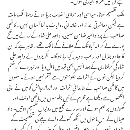
ہے گویا میں گھر کا بھیدی ہوں۔
ملک تقسیم ہونا، سیاسی اور سماجی انقلاب برپا ہوتے رہنا الگ بات
ہے لیکن معاشرتی انداز اور خاندانی روایات بدلنا آسان نہیں۔ کاظمی
صاحب کے پردادا میر ضامن حسین، واجد علی شاہ کے زمانے میں فتح
پور سے لے کر الہ آباد تک کے علاقے کے مالک تھے۔ ظاہر ہے کہ ان
کا جاہ و جلال اور رعب و دبدبہ کیا رہا ہو گا۔ انگریزوں نے واجد علی
شاہ کی گرفتاری کے بعد انہیں بھی قید میں ڈال دیا اور زہر دے کر ختم
کر دیا لیکن خون کے اثرات حکومتوں سے ختم نہیں ہوتے۔ سلون
میں کاظمی صاحب کے خاندانی اثرات اور انداز رہائش کو میں نے اپنی
آنکھوں سے دیکھا ہے محرم کے تین جلوسوں میں ہاتھی اونٹ اور
گھوڑوں پر علم ہوتے اور سارے مجمع میں روٹیاں تقسیم ہوتیں۔ داد
ھیال کے اس ماحول میں آنکھ کھولنے والے بچے کی شخصیت کے
بناؤ اور شعور کے بہاؤمیں ماضی اور حال کو جذب کرنے کی کس قدر