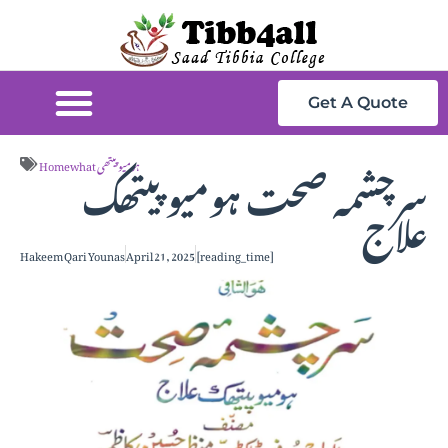
Get A Quote
سرچشمہ صحت ہومیو پیتھک
Homewhat ہومیو پیتھی
علاج
Hakeem Qari Younas
April 21, 2025
[reading_time]