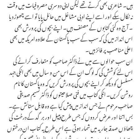
ہیں۔ شاعری بھی کرتے تھے لیکن اپنی دوسری مصروفیات میں وقت
نہ نکال سکے اور اسے اپنے ادبی مشاغل میں حائل پایا تو اسے چھوڑ دیا
۔ آج وہ کئی کتابوں کے مصنف ہیں۔ اپنے بچوں کی پرورش بھی
اس انداز میں کی کہ سب کے سب پاکستان کے علاوہ امریکہ میں بھی
اعلیٰ مناصب پر فائز ہیں۔
ان سب حوالوں سے میں نے ڈاکٹر صاحب کو متعارف کرانے کی
اس لئے کوشش کی کہ لوگ ان کے اس من و سال میں بھی انکی جہد
مسلسل کو دیکھ کر اپنے بچوں کی پرورش کریں کہ وہ پاکستان کا نام
روشن کریں۔ انکی کتاب میں فنی صلاحیتوں کو ڈاکٹر نسیم صدیقی
صاحب مرحوم نے جس انداز میں پیش کیا ہے وہ قابل ستائش ہے۔
بس اتنا اور عرض کر دوں کہ جس طرح پیپل اور برگد کے درخت کی
چھاؤں صدقہ جاریہ میں شمار ہوتی ہے اس طرح یہ کتاب ان درختوں
سے زیادہ دیر پا اور صدقہ جاریہ میں شمار ہوگی اور انسانی صحت کی