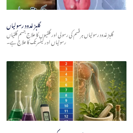
گلہڑ غدود رسولیاں
گلہڑ غدود رسولیاں ہر قسم کی رسولی اور گلٹیوں کا علاج جسم گلٹیاں
رسولیاں اور کینسر تک کا علاج ہے۔