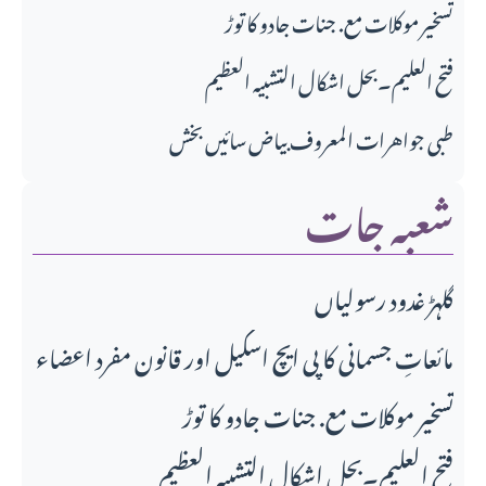
تسخیر موکلات مع. جنات جادو کا توڑ
فتح العلیم۔بحل اشکال التشبیہ العظیم
طبی جواهرات المعروف بیاض سائیں بخش
شعبہ جات
گلہڑ غدود رسولیاں
مائعاتِ جسمانی کا پی ایچ اسکیل اور قانونِ مفرد اعضاء
تسخیر موکلات مع. جنات جادو کا توڑ
فتح العلیم۔بحل اشکال التشبیہ العظیم