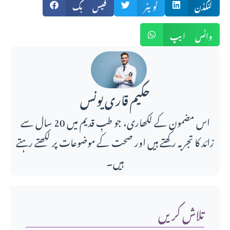
لنکڈن
ٹویٹر
فیس بک
واٹس ایپ
حکیم قاری یونس
اس مضمون کے لکھاری، جو طبِ قدیم میں 20 سال سے
زائد کا تجربہ رکھتے ہیں اور صحت کے موضوعات پر لکھتے رہتے
ہیں۔
تلاش کریں