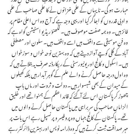
مہارت ہو گی۔ نا یہاں کے علمی خزانوں نے کا علمی صاحب کے علمی
و ادبی قدروں کو اجاگر کیا اور یہی وجہ ہے کہ آج وہ اس اعلیٰ مقام پر
فائز ہیں۔ وہ ہمہ صفت موصوف ہیں۔ لکھنؤ ریڈیو اسٹیشن گواہ ہے کہ
وہ فن موسیقی سے واقف ہیں اسے واقف ہیں۔ سلون اور مصطفی
آباد کے گلی کوچے آواز دیتے ہیں کہ وہ بهترین نوحه خواں و سوزخواں
ہیں۔ اسکول و کالج اور یونیورسٹی کے ریکارڈ نہ صرف یہ بتلاتے ہیں کہ
وہ اول درجہ حاصل کرنے والے علم کے گوہر آبدار ہیں بلکہ کھیلوں
کے میدان کے بھی شہسوار ہیں۔ دولت و ثروت اور ماں باپ
چھوڑ کر پاکستان اس لئے آگئے کہ قائد اعظم کے ہمنوا تھے اور خلیق
الزاماں صاحب کی سربراہی میں پاکستان حاصل کرنے والوں میں
تھے۔ پاکستان کے کالج جہاں وہ پروفیسر و پر نسپل رہے اس بات پر
مہر صداقت ثبت کرتے ہیں کہ وہ ڈرامہ نویس اور بہترین ڈائرکٹر رہے