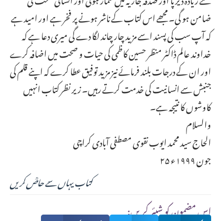
ضامن ہو گی۔ مجھے اس کتاب کے ناشر ہونے پر فخر ہے اور امید ہے
کہ آپ سب کی پسند اسے مزید چار چاند لگا دے گی میری دعا ہے کہ
خداوند عالم ڈاکٹر منظر حسین کاظمی کی حیات و صحت میں اضافہ کرے
اور ان کے درجات بلند فرمائے نیز مزید توفیق عطا کرے کہ اپنے قلم کی
جنبش سے انسانیت کی خدمت کرتے رہیں۔ زیر نظر کتاب انہیں
کاوشوں کا نتیجہ ہے۔
والسلام
الحاج سید محمد ایوب نقوی مصطفی آبادی کراچی
۲۵ جون ۱۹۹۹ء
کتاب یہاں سے حاصؒ کریں
:اس مضمون کو شیئر کریں