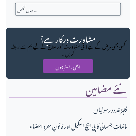
مشاورت درکار ہے؟
کسی بھی مرض کے لیے ذاتی مشاورت اور علاج کے لیے ہم سے رابطہ
کریں۔
ابھی رجسٹر ہوں
نئے مضامین
گلہڑ غدود رسولیاں
مائعاتِ جسمانی کا پی ایچ اسکیل اور قانونِ مفرد اعضاء