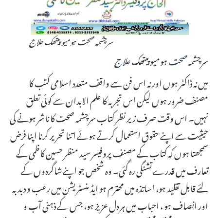
سرچشمہ صحت ہومیو پیتھک علاج
سرچشمہ
صحت
ہومیو پیتھک
علاج
میں نہ ڈاکٹر ہوں اور نہ اس فن سے واقف متعدد اسلامی کتب کا
مصنف ضرور ہوں لیکن اس تجربہ کا علم الابدان سے کوئی تعلق
نہیں۔ اس وقت صرف زیر نظر کتاب سرچشمہ صحت کا نا شر ہونے کی
حیثیت سے اپنے حقوق استعمال کرتے ہوئے اتنا تحریر کرنا اپنا فرض
سمجھتا ہوں کہ کتاب کے مصنف پروفیسر سید منظر حسین کاظمی کے
تعارف میں قدرے تشنگی رہ گئی۔ وہ شخص جو اپنے شاگردوں کے
لئے قابل تقلید ہو، اساتذہ میں محترم ہو ایڈ منسٹریشن میں رعب و دبدبہ
اور انصاف ہو ، احباب میں ہر دل عزیز ہو، جس کے ذہنی آب و