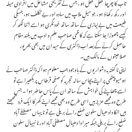
تاب کا چرچا محفل محفل ہو ، جس کے تفریحی مشاغل میں افرادی میلہ
اور رکھ رکھاؤ ہو ، جو میل ملاپ میں سادہ اور بے تکلف ہو، جسکی
طبیعت میں بے نیازی کے ساتھ ساتھ خود نگری ہو اسے اتنا لکھ کر
کیسے چھوڑا جا سکتا ہے کہ کاظمی صاحب علم و ادب میں بلند مقام
حاصل کرنے کے بعد اب ڈاکٹری کے میدان میں بھی بھر پور
صلاحیتوں کے مالک ہیں۔
اپنی نا گفتہ بہ دشواریوں کے باوجود جب معلوم ہوا کہ ڈاکٹر صاحب نے
ہومیو پیتھی پر اپنے پچاس سالہ تجربہ کو صفحہ قرطاس پر بکھیرا ہے تو
اسے چھاپنے کی خواہش کے ساتھ ان کے پاس حاضر ہوا ۔ جس
طرح وہ مجھے عزیز ہیں اسی طرح وہ بھی مجھے اپنے گھر کا ایک فرد سمجھتے
ہیں انکا داد ھیال سلون ضلع رائے بریلی ہے تو نا یہاں مصطفے آباد
ضلع رائے بریلی جبکہ میرا دا دھیال مصطفی آباد اور نا نہیال سلون