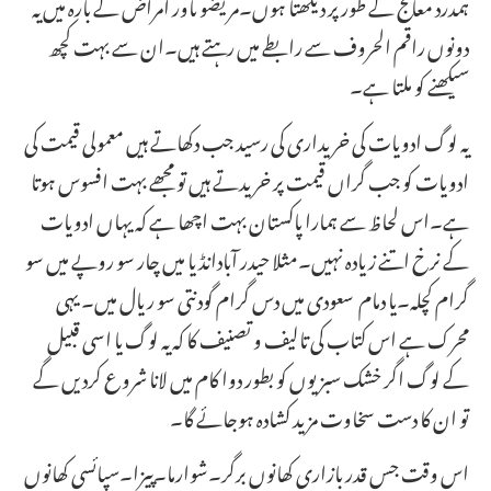
ہمدرد معالج کے طورپر دیکھتا ہوں۔مریضو ںاور امراض کے بارہ میں یہ
دونوں راقم الحروف سے رابطے میں رہتے ہیں۔ان سے بہت کچھ
سیکھنے کو ملتا ہے۔
یہ لوگ ادویات کی خریداری کی رسید جب دکھاتے ہیں معمولی قیمت کی
ادویات کو جب گراں قیمت پر خریدتے ہیں تو مجھے بہت افسوس ہوتا
ہے۔اس لحاظ سے ہمارا پاکستان بہت اچھا ہے کہ یہاں ادویات
کے نرخ اتنے زیادہ نہیں۔مثلا حیدر آبادانڈیا میں چار سو روپے میں سو
گرام کچلہ۔یا دمام سعودی میں دس گرام گودنتی سو ریال میں۔ یہی
محرک ہے اس کتاب کی تالیف و تصنیف کا کہ یہ لوگ یا اسی قبیل
کے لوگ اگر خشک سبزیوں کو بطور دوا کام میں لانا شروع کردیں گے
تو ان کا دست سخاوت مزید کشادہ ہوجائے گا۔
اس وقت جس قدر بازاری کھانوں برگر۔شوارما۔پیزا۔سپائسی کھانوں