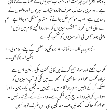
باوجود اجزاء کی فہرست اور دستیاب سبزیوں کے حساب سے ناکافی
ہے۔ دوسری بات کہ یہ صرف تازہ دستیاب سبزیوں اور پھلوں کے
بارہ میں ہے۔جب موسم نکل جائے تو استفادہ مشکل ہوجاتا ہے۔ہم
نے اپنی اس تحریر ” خشک سبزیوں کو بطور دوا کیسے کام میں لائیں؟
پہلی جلد”ذیل کی آٹھ سبزیوں کو منتخب کیا ہے
1۔گاجر،2پالک۔3ٹماٹر۔4. بروکلی5. میتھی کے پتے۔6 مولی۔
7کھیرا۔8گوبھی۔۔
کتاب لکھنے اور مواد جمع کرنے میں کافی محنت لگی۔لیکن اس سے
زیادہ محنت حکماء و معالجین کو سمجھانے میں لگی کہ آپ سبزیوں کو
خشک کرکے انہیں بطور دوا کام میں لاسکتے ہیں ۔لیکن ایک ذہن بنا ہوا
ہوا ہے کہ بغیر دوا علاج کیسے ممکن ہے۔وہ ماننے کے لئے تیار نہیں ۔
عوام کو خاک سمجھائیں جب معالجین ہی اس طرف توجہ نہیں