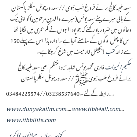
سعد طبیہ کالج برائے فروغ طب نبوی //سعد ورچوئل سکلز پاکستان
کے بانی میرے بیٹے سعد یونس(میرے والدین مرحومین) کو اپنی نیک
دعائوں میں ضرور یاد رکھئے کہ جو پودا انہوں نے کم عمری میں لگایا تھا
اس کا پھل لوگوں کے سامنے آرہا ہے۔ادارہ ہذا اس سے پہلے 150
سے زائد
کتب
ڈیجیٹل فارمیٹ میں شائع کرچکاہے۔
حکیم المیوات
قاری محمد یونس شاہد میو:منتظم اعلی سعد طبیہ کالج
برائے فروغ طب نبویﷺ//سعد ورچوئل سکلز پاکستان
رابطہ کےلئے ۔03238537640//03484225574….
www.dunyakailm.com
….
www.tibb4all.com
…
www.tibbilife.com
کتاب یہاں سے ڈائون لوڈ کریں