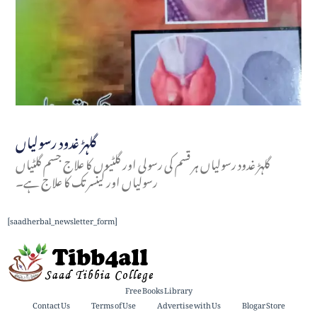
گلہڑ غدود رسولیاں
گلہڑ غدود رسولیاں ہر قسم کی رسولی اور گلٹیوں کا علاج جسم گلٹیاں
رسولیاں اور کینسر تک کا علاج ہے۔
[saadherbal_newsletter_form]
Free Books Library
Contact Us
Terms of Use
Advertise with Us
Blogar Store