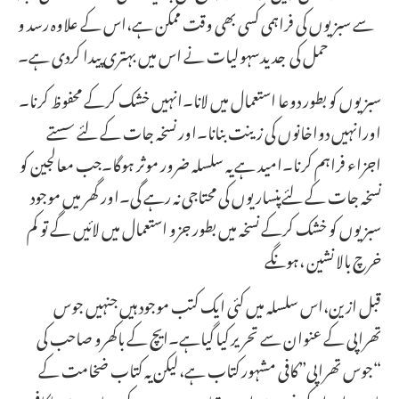
سے سبزیوں کی فراہمی کسی بھی وقت ممکن ہے،اس کے علاوہ رسد و
حمل کی جدیدسہولیات نے اس میں بہتری پیدا کردی ہے۔
سبزیوں کو بطور دوعا استعمال میں لانا۔انہیں خشک کرکے محفوظ کرنا۔
اورانہیں دواخانوں کی زینت بنانا۔اور نسخہ جات کے لئے سستے
اجزاء فراہم کرنا۔امید ہے یہ سلسلہ ضرور موثر ہوگا۔جب معالجین کو
نسخہ جات کے لئےپنساریوں کی محتاجی نہ رہے گی۔اور گھر میں موجود
سبزیوں کو خشک کرکے نسخہ میں بطور جزو استعمال میں لائیں گے تو کم
خرچ بالا نشین ،ہونگے
قبل ازین،اس سلسلہ میں کئی ایک کتب موجود ہیں جنہیں جوس
تھراپی کے عنوان سے تحریر کیا گیاہے۔ایچ کے باکھرو صاحب کی
“جوس تھراپی”کافی مشہور کتاب ہے،لیکن یہ کتاب ضخامت کے