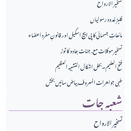
تسخير الارواح
گلہڑ غدود رسولیاں
مائعاتِ جسمانی کا پی ایچ اسکیل اور قانونِ مفرد اعضاء
تسخیر موکلات مع. جنات جادو کا توڑ
فتح العلیم۔بحل اشکال التشبیہ العظیم
طبی جواهرات المعروف بیاض سائیں بخش
شعبہ جات
تسخير الارواح