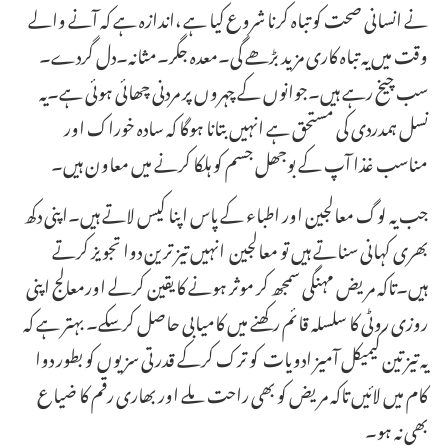
نے انسانی صحت کو تباہ کرنا شروع کیا ہے ،اندازہ ہے کہ آنے والے
وقت میں یہ تباہ کاری مزید بڑھے گی۔معدہ جگر۔مثانہ۔دل گردے۔
سب چیخ رہے ہیں۔جوانوں کے چہروں پر مردنی چھائی ہوئی ہے۔یہ
نسل ہمدردی کی مستحق ہے انہیں بتانا ہوگا کہ سادہ خوراک اور
مناسب غذا آپ کے بوجھل جسم کو ہلکا کرنے میں معاون ہیں۔
جب یہ لوگ معالجین اور اطباء کے پاس اپنا کیس لاتے ہیں۔اپنی دکھ
بھری کہانی سناتے ہیں تو معالجین انہیں تیز ترین دوا تجویز کرتے
ہیں۔تاکہ مریض مہنگی سمجھ کر موثر ہونے کا یقین کرلے اورمعالج اپنی
روزی روٹی کا سلسلہ قائم رکھنے میں کامیابی حاصل کرسکے۔ بہتر ہے کہ
یہ تیز تین کیمیکل آمیز ادویات کو ترک کرکے قدرتی سزیوں کو بطور دوا
کام میں لائیں تاکہ مریض کو بھی راحت ملے اور بھاری رقم کا ضیاع
بھی نہ ہو۔