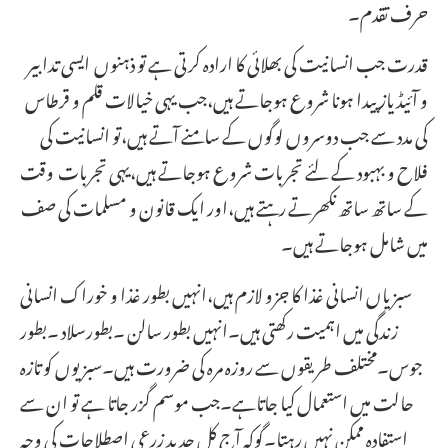
حرف تقدم۔
قدرت جب انسانیت کی بھلائی کا ارادہ کرتی ہے تو ذہنوں ایسی تدابیر
و آئیڈیاز پیدا ہونا شروع ہوجاتے ہیں،جب یہی خیالات قلم و قرطاس
کی مدد سے جب دوسروں لوگوں کے سامنے آتے ہیں،تو انسانیت کی
فلاح و بہبود کے لئے تجربات شروع ہوجاتے ہیں،یہی تجربات وقت
کے ساتھ ساتھ نکھرتے رہتے ہیں،اور ایک قانون و مسلمات کی صف
میں شامل ہوجاتے ہیں۔
سبزیاں انسانی غذا کا جزو لازم ہیں،انہیں بطور غذا و خوراک انسانی
زندگی میں اہمیت رکھتی ہیں۔انہیں بطور سالن ۔بطورسلاد ۔بطور
جوس۔مختلف طریقوں سے روزہ مرہ کی ضرورت ہیں۔سبزیوں کو تازہ
حالت میں استعمال کیا جاتاہے۔جب موسم گزر جاتا ہے تو ان سے
استفادہ ممکن نہیں رہتا۔گوکہ آج کل جدید زرعی اصطلاحات کی وجہ