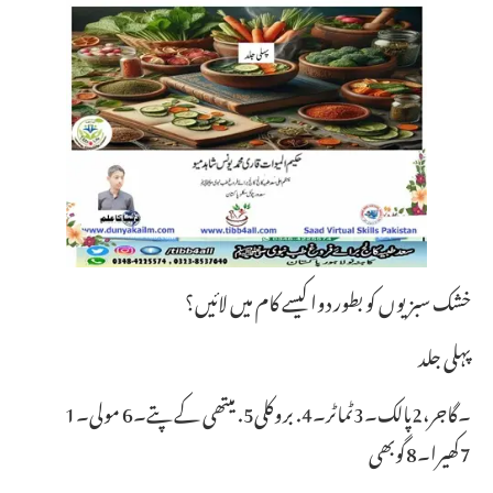
خشک سبزیوں کو بطور دوا کیسے کام میں لائیں؟
پہلی جلد
1۔گاجر،2پالک۔3ٹماٹر۔4. بروکلی5. میتھی کے پتے۔6 مولی۔
7کھیرا۔8گوبھی