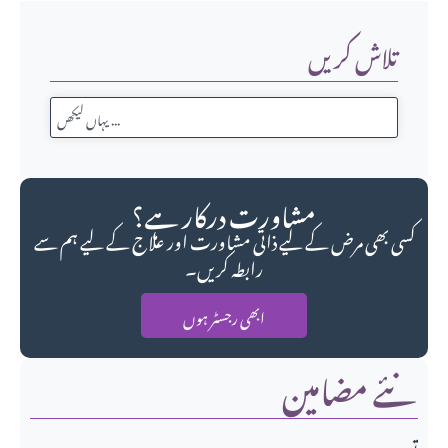
تلاش کریں
مشاورت درکار ہے؟
کسی بھی مرض کے لیے ذاتی مشاورت اور علاج کے لیے ہم سے
رابطہ کریں۔
ابھی رجسٹر ہوں
نئے مضامین