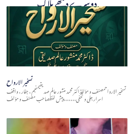
دوسرے دیکھے بلاگ
تسخير الارواح
تسخير الارواحمصنف و مؤلفڈاکٹر محمد منشور عالم صدیقیمنجم ، جفار ، واقف
اسرار جلی و تخفی،،،،،،،پیش لفظصاحب مصنف و مؤلف