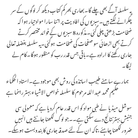
یہ سلسلہ آگے بھی چلے گا۔بھاری بھرکم کتاب دیکھ کر لوگوں کے سر
چکرانے لگتے ہیں۔سبزیوں کی افادیت پر اتنا سارا مواد تیار ہوا کہ
ضخامت بڑھتی چلی گئی۔مذکورہ 8 سبزیوں کے فوائد مختصر کرتے
کرتے بھی اڑھائی سو صفحات کی ضخامت ہوگئی۔یہ سلسلہ بفضلہ تعالی
جاری رکھنے کا ارادہ ہے۔باقی جس قدر رب کو منظور ہوگا۔کام لے
لیگا۔
ہمارے سامنے طبیب اساتذہ کی روش بھی موجود ہے۔استاد الحکماء
حکیم محمد عبد اللہ مرحوم کا سلسلہ خواص الاشیاء بہتر رہنما ہے
سوشل میڈیا نے طبی مواد کو اس قدر عام کردیا ہے کہ معمولی سی
جنبش بہتر نتائج دے سکتی ہے۔۔جو لوگ لکھنا جانتے ہیں انہیں
ضرور لکھنا چاہئے ،تاکہ ان کے لئے صدقہ جاری کا بندوبست ہوسکے۔