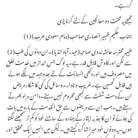
کررہے۔
مجھے یہ محنت دو معالجین کے لئے کرنا پڑی
(1) جناب حکیم ظہیر انصاری صاحب(دمام سعودی عرب)
(2)طبیبہ محترمہ عائشہ ندوی صاحبہ(حیدر آباد انڈیا)۔ان دونوں کی طب
سے لگن اور کاوش قابل قدر ہے۔یہ لوگ جس انداز میں خدمت خلق
میں مصروف ہیں اور دکھی انسانیت کے لئے جدوجہد میں لگے ہوئے
ہیں قابل تحسین ہے۔غریب و نادار۔وسائل کی کمی کا شکار مریض
ان کے دست شفت سے کبھی محروم نہیں رہتے۔دامن مراد بھرتے
رہتے ہیں۔جب ان سے مریضوں سے حق الخدمت کے بارہ میں بات
کی جائے تو ان کا جذبہ ایثار کے مینارہ کے سامنے خود کو کم تر سمجھنے لگتا
ہوں۔یہ دونوں خود میرا شاگرد کہتے ہیں۔لیکن میں انہیں ایک محقق اور