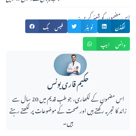
:اس مضمون کو شیئر کریں
لنکڈن
ٹویٹر
فیس بک
واٹس ایپ
حکیم قاری یونس
اس مضمون کے لکھاری، جو طبِ قدیم میں 20 سال سے
زائد کا تجربہ رکھتے ہیں اور صحت کے موضوعات پر لکھتے رہتے
ہیں۔