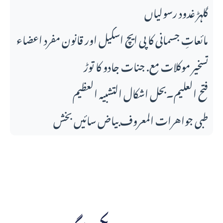
گلہڑ غدود رسولیاں
مائعاتِ جسمانی کا پی ایچ اسکیل اور قانونِ مفرد اعضاء
تسخیر موکلات مع. جنات جادو کا توڑ
فتح العلیم۔بحل اشکال التشبیہ العظیم
طبی جواهرات المعروف بیاض سائیں بخش