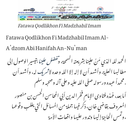
Fatawa Qodlikhon Fi Madzhabil Imam
Fatawa Qodlikhon Fi Madzhabil Imam Al-
A’dzom Abi Hanifah An-Nu’man
الحمد لله الذي مَنَّ علينا بشريعته السمحة، و
تفضل
علينا
بتيسير الوصول إلى
مطالبها العلية. وأشهد أن لا إله إلا الله وحده لا
شريك
له، وأشهد أن
محمداً عبده ورسوله صلى الله عليه وعلى آله وصحبه وسلم .
أما بعد، فهذه فتاوى الإمام فخر الدين أبي المحاسن الحسن بن منصور
المعروف بقاضي خان، ذكر فيها جملة من المسائل التي يغلب وقوعها
وتمس الحاجة إليها وتدور عليها واقعات الأمة،