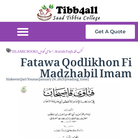
Get A Quote
Fatawa Qodlikhon Fi
Kutub Fiqh کتب فقہ
,
ISLAMIC BOOKS اسلامی کتابیں
Madzhabil Imam
Hakeem Qari Younas
January 29, 2025
[reading_time]