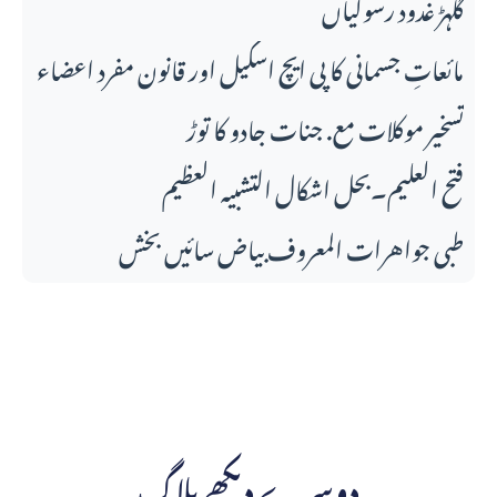
گلہڑ غدود رسولیاں
مائعاتِ جسمانی کا پی ایچ اسکیل اور قانونِ مفرد اعضاء
تسخیر موکلات مع. جنات جادو کا توڑ
فتح العلیم۔بحل اشکال التشبیہ العظیم
طبی جواهرات المعروف بیاض سائیں بخش
دوسرے دیکھے بلاگ