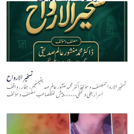
تسخير الارواح
تسخير الارواحمصنف و مؤلفڈاکٹر محمد منشور عالم صدیقیمنجم ، جفار ، واقف
اسرار جلی و تخفی،،،،،،،پیش لفظصاحب مصنف و مؤلف