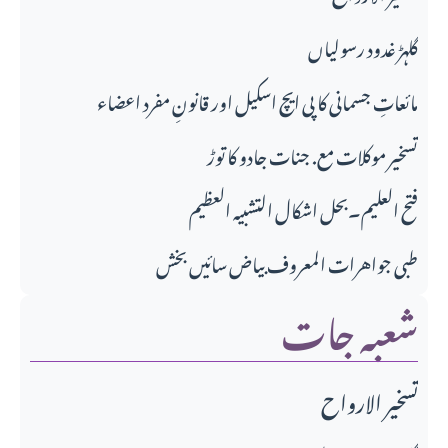
گلہڑ غدود رسولیاں
مائعاتِ جسمانی کا پی ایچ اسکیل اور قانونِ مفرد اعضاء
تسخیر موکلات مع. جنات جادو کا توڑ
فتح العلیم۔بحل اشکال التشبیہ العظیم
طبی جواهرات المعروف بیاض سائیں بخش
شعبہ جات
تسخير الارواح