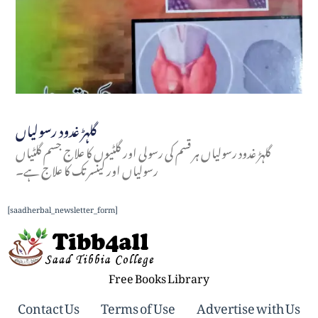
گلہڑ غدود رسولیاں
گلہڑ غدود رسولیاں ہر قسم کی رسولی اور گلٹیوں کا علاج جسم گلٹیاں
رسولیاں اور کینسر تک کا علاج ہے۔
[saadherbal_newsletter_form]
Free Books Library
Contact Us
Terms of Use
Advertise with Us