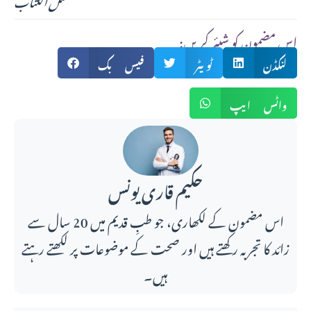
:اس مضمون کو شیئر کریں
لنکڈن
ٹویٹر
فیس بک
واٹس ایپ
حکیم قاری یونس
اس مضمون کے لکھاری، جو طبِ قدیم میں 20 سال سے
زائد کا تجربہ رکھتے ہیں اور صحت کے موضوعات پر لکھتے رہتے
ہیں۔