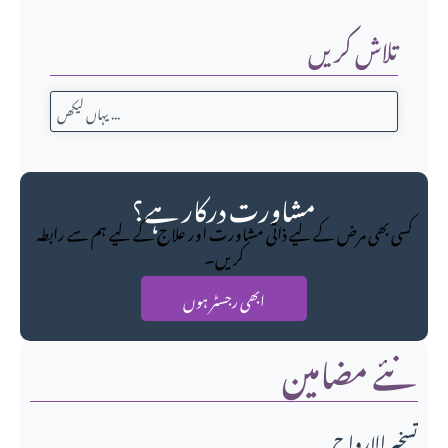
تلاش کریں
مشاورت درکار ہے؟
کسی بھی مرض کے لیے ذاتی مشاورت اور علاج کے لیے ہم سے رابطہ
کریں۔
ابھی رجسٹر ہوں
نئے مضامین
تسخير الارواح