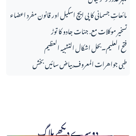
مائعاتِ جسمانی کا پی ایچ اسکیل اور قانونِ مفرد اعضاء
تسخیر موکلات مع. جنات جادو کا توڑ
فتح العلیم۔بحل اشکال التشبیہ العظیم
طبی جواهرات المعروف بیاض سائیں بخش
دوسرے دیکھے بلاگ