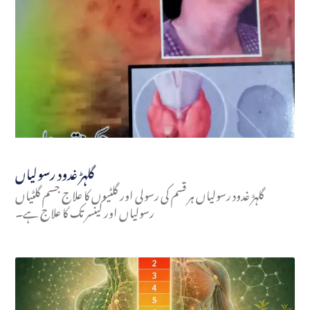
گلہڑ غدود رسولیاں
گلہڑ غدود رسولیاں ہر قسم کی رسولی اور گلٹیوں کا علاج جسم گلٹیاں
رسولیاں اور کینسر تک کا علاج ہے۔