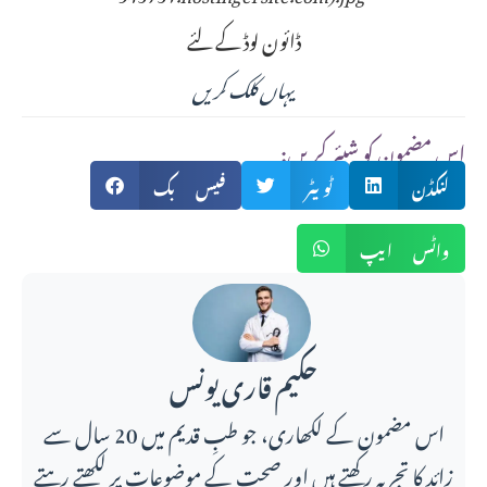
ڈائون لوڈ کے لئے
یہاں کلک کریں
:اس مضمون کو شیئر کریں
لنکڈن
ٹویٹر
فیس بک
واٹس ایپ
حکیم قاری یونس
اس مضمون کے لکھاری، جو طبِ قدیم میں 20 سال سے
زائد کا تجربہ رکھتے ہیں اور صحت کے موضوعات پر لکھتے رہتے