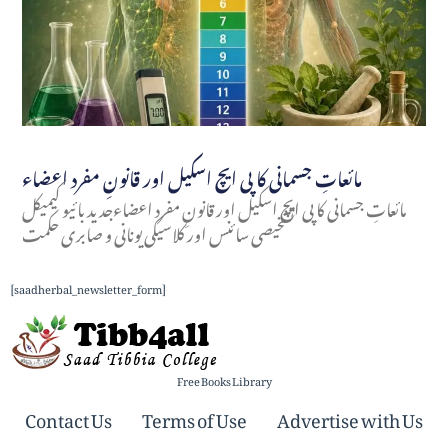
مائعاتِ جسمانی کا پی ایچ اسکیل اور قانونِ مفرد اعضاء
مائعاتِ جسمانی کا پی ایچ اسکیل اور قانونِ مفرد اعضاءجدید بائیو کیمیکل
تشخیصی سائنس اور کلاسیکی یونانی و صابری حکمت
[saadherbal_newsletter_form]
Free Books Library
Contact Us
Terms of Use
Advertise with Us