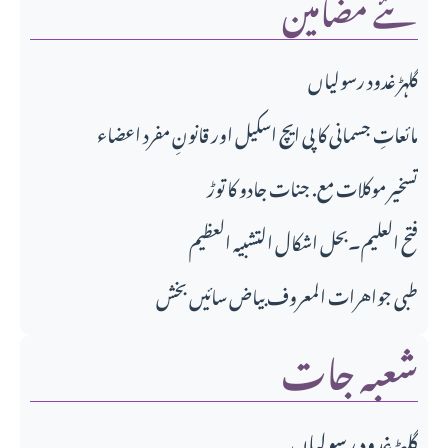
نئے مضامین
گلہڑ غدود رسولیاں
مائعاتِ جسمانی کا پی ایچ اسکیل اور قانونِ مفرد اعضاء
تسخیر موکلات مع. جنات جادو کا توڑ
فتح العلیم۔بحل اشکال التشبیہ العظیم
طبی جواهرات المعروف بیاض سائیں بخش
شعبہ جات
گلہڑ غدود رسولیاں