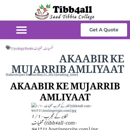
Get A Quote
AKAABIR KE
Cycology Books نفسیات
,
عملیات
MUJARRIB AMLIYAAT
Hakeem Qari Younas
May 23, 2023
[reading_time]
AKAABIR KE MUJARRIB
AMLIYAAT
1 / 1 – اکابر کے مجرب
عملیات(tibb4all-com-
943731.hostingersite.com).jpg