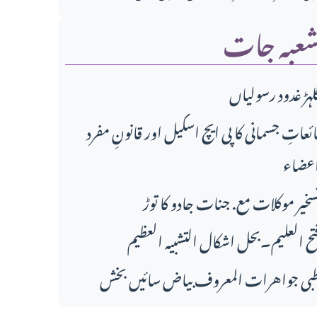
عبہ جات
لہڑ غدود رسولیاں
ائعاتِ جسمانی کا پی ایچ اسکیل اور قانونِ مفرد
عضاء
سخیر موکلات مع. جنات جادو کا توڑ
تح العلیم۔بحل اشکال التشبیہ العظیم
بی جواهرات المعروف بیاض سائیں بخش