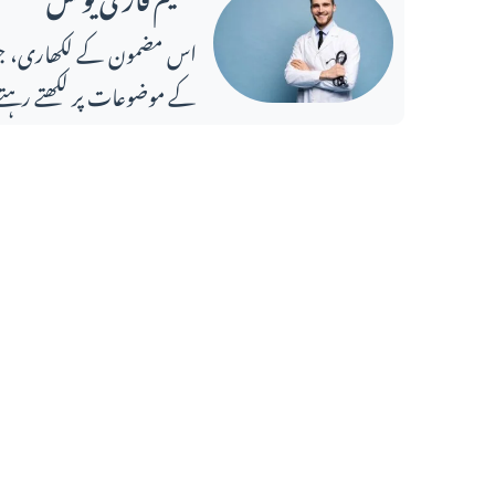
کے موضوعات پر لکھتے رہتے