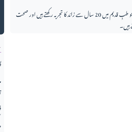
اس مضمون کے لکھاری، جو طبِ قدیم میں 20 سال سے زائد کا تجربہ رکھتے ہیں اور صحت
 ہیں۔
ن
گ
م
ت
ف
ط