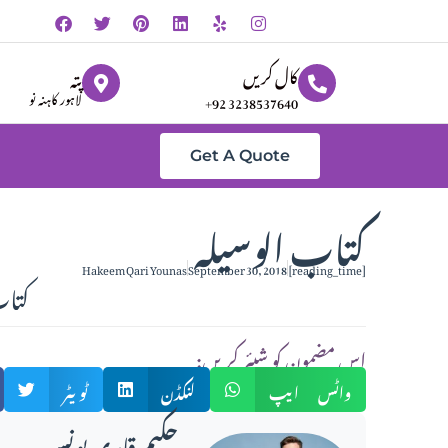
کال کریں
پتہ
لاہور کاہنہ نو
+92 3238537640
Get A Quote
کتاب الوسیلہ
Hakeem Qari Younas
September 30, 2018
[reading_time]
کتاب
:اس مضمون کو شیئر کریں
واٹس ایپ
لنکڈن
ٹویٹر
حکیم قاری یونس