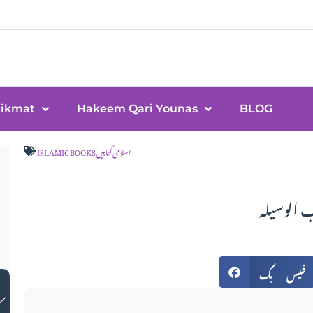
Hikmat
Hakeem Qari Younas
BLOG
ISLAMIC BOOKS اسلامی کتابیں
 الوسیلہ
فیس بک
ک