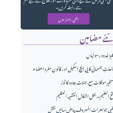
سے رابطہ کریں۔
ابھی رجسٹر ہوں
ئے مضامین
لہڑ غدود رسولیاں
ائعاتِ جسمانی کا پی ایچ اسکیل اور قانونِ مفرد اعضاء
سخیر موکلات مع. جنات جادو کا توڑ
تح العلیم۔بحل اشکال التشبیہ العظیم
بی جواهرات المعروف بیاض سائیں بخش