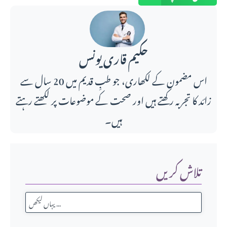
حکیم قاری یونس
اس مضمون کے لکھاری، جو طبِ قدیم میں 20 سال سے
زائد کا تجربہ رکھتے ہیں اور صحت کے موضوعات پر لکھتے رہتے
ہیں۔
تلاش کریں