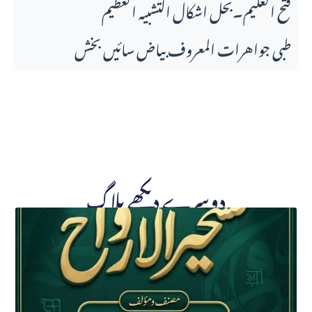
فتح العلیم۔بحل اشکال التشبیہ العظیم
طبی جواهرات المعروف بیاض سائیں بخش
دوسرے دیکھے بلاگ