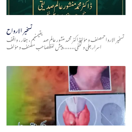
تسخير الارواح
تسخير الارواحمصنف و مؤلفڈاکٹر محمد منشور عالم صدیقیمنجم ، جفار ، واقف
اسرار جلی و تخفی،،،،،،،پیش لفظصاحب مصنف و مؤلف