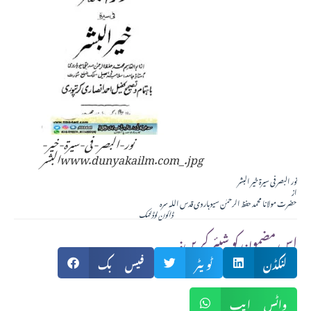
نور-البصر-فی-سیرۃ-خیر-
البشرwww.dunyakailm.com_.jpg
نور البصر فی سیرۃ خیر البشر
از
حضرت مولانا محمد حفظ الرحمٰن سیوہاروی قدس اللہ سرہ
ڈائون لوڈ لنک
:اس مضمون کو شیئر کریں
لنکڈن
ٹویٹر
فیس بک
واٹس ایپ