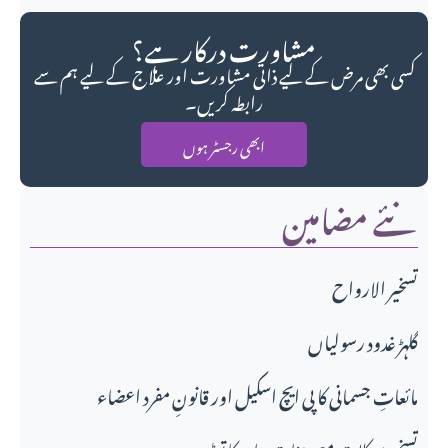
مشاورت درکار ہے؟
کسی بھی مرض کے لیے ذاتی مشاورت اور علاج کے لیے ہم سے
رابطہ کریں۔
ابھی رجسٹر ہوں
نئے مضامین
تسخير الارواح
گلہڑ غدود رسولیاں
مائعاتِ جسمانی کا پی ایچ اسکیل اور قانونِ مفرد اعضاء
تسخیر موکلات مع. جنات جادو کا توڑ