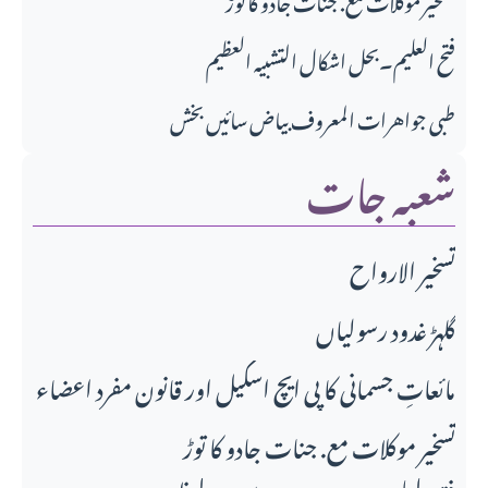
فتح العلیم۔بحل اشکال التشبیہ العظیم
طبی جواهرات المعروف بیاض سائیں بخش
شعبہ جات
تسخير الارواح
گلہڑ غدود رسولیاں
مائعاتِ جسمانی کا پی ایچ اسکیل اور قانونِ مفرد اعضاء
تسخیر موکلات مع. جنات جادو کا توڑ