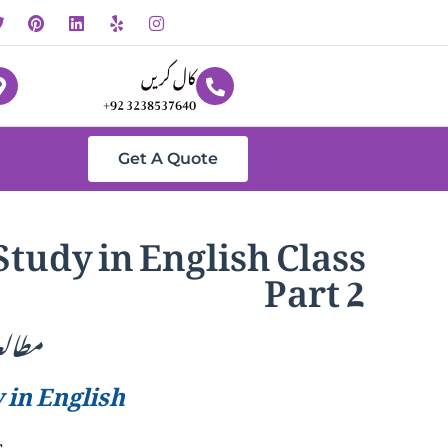
کال کریں
+92 3238537640
Get A Quote
Part 2
مطالع
 in English
s