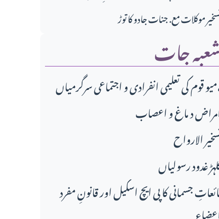
سخیر موکلات مع. جنات جادو کا توڑ
عبہ جات
دی و اجتماعی سرگرمیاں،
مراض د ماغ و اعصاب
سخير الارواح
لہڑ غدود رسولیاں
ائعاتِ جسمانی کا پی ایچ اسکیل اور قانونِ مفرد
عضاء