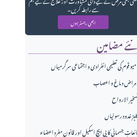
سی بھی مرض کے لیے ذاتی مشاورت اور علاج کے لیے ہم
سے رابطہ کریں۔
ابھی رجسٹر ہوں
ئے مضامین
تماعی سرگرمیاں،
مراض د ماغ و اعصاب
سخير الارواح
لہڑ غدود رسولیاں
ائعاتِ جسمانی کا پی ایچ اسکیل اور قانونِ مفرد اعضاء