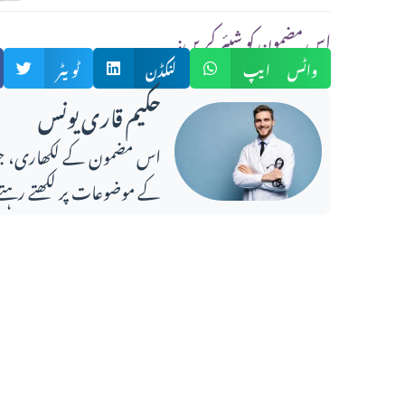
:اس مضمون کو شیئر کریں
واٹس ایپ
لنکڈن
ٹویٹر
حکیم قاری یونس
کے موضوعات پر لکھتے رہتے