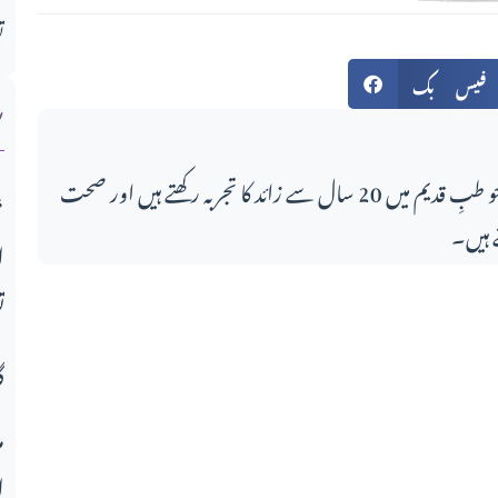
ت
ش
فیس بک
اس مضمون کے لکھاری، جو طبِ قدیم میں 20 سال سے زائد کا تجربہ رکھتے ہیں اور صحت
میو قوم کی تعلیمی انفرا
 ہیں۔
ا
ت
گ
م
ا