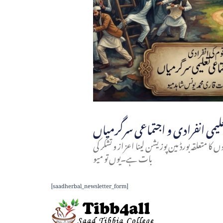
 کا متعلقہ بورڈ مین پوزیشن لینا اعزاز و تشکر کی
بات ہے۔یوں تو میو
[saadherbal_newsletter_form]