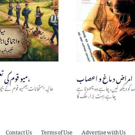
امراض د ماغ و اعصاب
میو قوم کی تعلیمی انفرادی و اجتماعی سرگرمیاں،
لک کو دیکھ لیں، چاہے وہ چھوٹا ہے
حالیہ امتحانات میںمیو قوم کے بچوں
چاہے بہت بڑا، ملک کا
Contact Us
Terms of Use
Advertise with Us