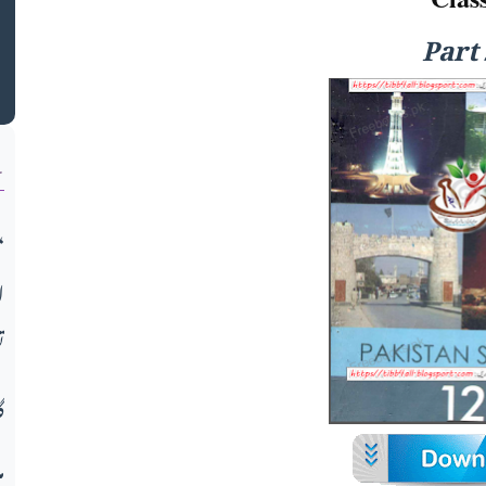
ک
Part 
ن
میو قوم کی تعلیمی انفرادی و اج
ا
ت
گ
م