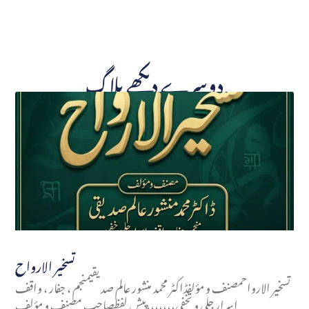
دوسرے دیکھے بلاگ
تسخير الارواح
تسخير الارواحمصنف و مؤلفڈاکٹر محمد منشور عالم صدیقیمنجم ، جفار ، واقف
اسرار جلی و تخفی،،،،،،،پیش لفظصاحب مصنف و مؤلف