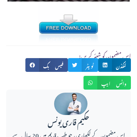
:اس مضمون کو شیئر کریں
لنکڈن
ٹویٹر
فیس بک
واٹس ایپ
حکیم قاری یونس
اس مضمون کے لکھاری، جو طبِ قدیم میں 20 سال سے