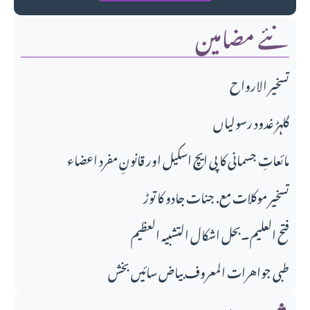
نئے مضامین
تسخير الارواح
گلہڑ غدود رسولیاں
مائعاتِ جسمانی کا پی ایچ اسکیل اور قانونِ مفرد اعضاء
تسخیر موکلات مع. جنات جادو کا توڑ
فتح العلیم۔بحل اشکال التشبیہ العظیم
طبی جواهرات المعروف بیاض سائیں بخش