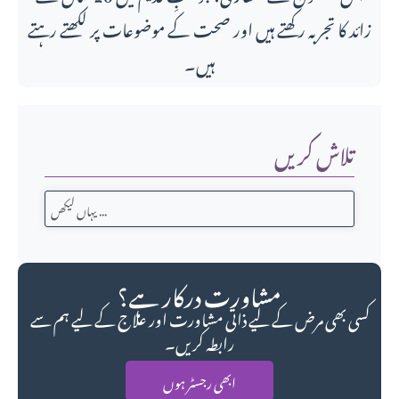
زائد کا تجربہ رکھتے ہیں اور صحت کے موضوعات پر لکھتے رہتے
ہیں۔
تلاش کریں
مشاورت درکار ہے؟
کسی بھی مرض کے لیے ذاتی مشاورت اور علاج کے لیے ہم سے
رابطہ کریں۔
ابھی رجسٹر ہوں