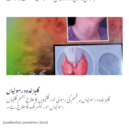
گلہڑ غدود رسولیاں
گلہڑ غدود رسولیاں ہر قسم کی رسولی اور گلٹیوں کا علاج جسم گلٹیاں
رسولیاں اور کینسر تک کا علاج ہے۔
[saadherbal_newsletter_form]