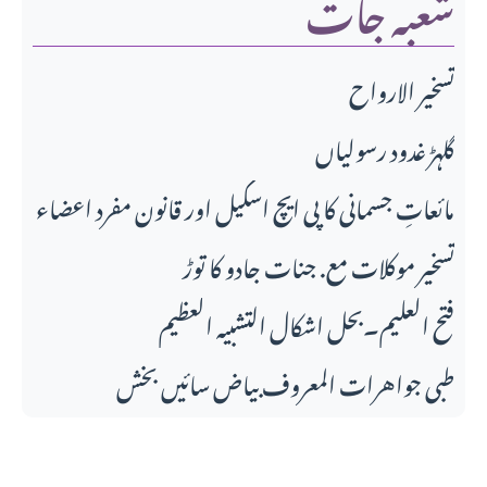
شعبہ جات
تسخير الارواح
گلہڑ غدود رسولیاں
مائعاتِ جسمانی کا پی ایچ اسکیل اور قانونِ مفرد اعضاء
تسخیر موکلات مع. جنات جادو کا توڑ
فتح العلیم۔بحل اشکال التشبیہ العظیم
طبی جواهرات المعروف بیاض سائیں بخش