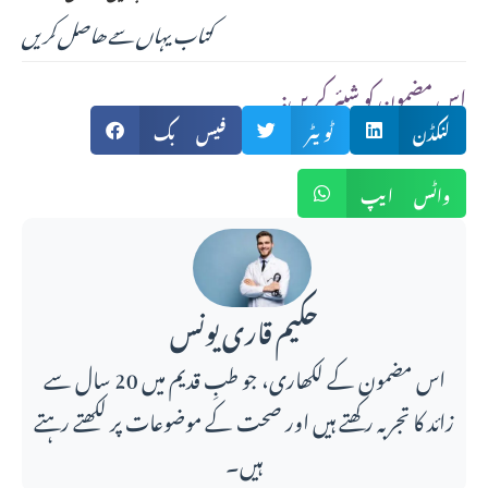
کتاب یہاں سے ھاصل کریں
:اس مضمون کو شیئر کریں
لنکڈن
ٹویٹر
فیس بک
واٹس ایپ
حکیم قاری یونس
اس مضمون کے لکھاری، جو طبِ قدیم میں 20 سال سے
زائد کا تجربہ رکھتے ہیں اور صحت کے موضوعات پر لکھتے رہتے
ہیں۔