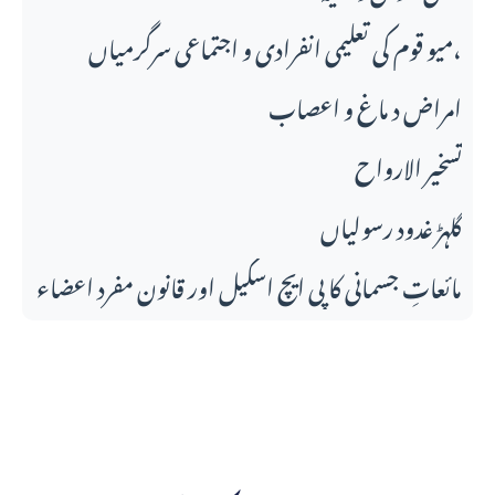
میو قوم کی تعلیمی انفرادی و اجتماعی سرگرمیاں،
امراض د ماغ و اعصاب
تسخير الارواح
گلہڑ غدود رسولیاں
مائعاتِ جسمانی کا پی ایچ اسکیل اور قانونِ مفرد اعضاء