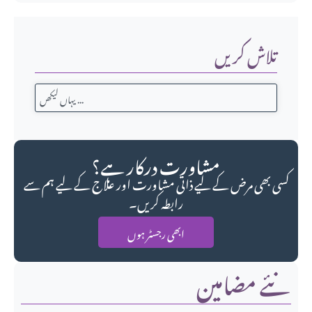
تلاش کریں
مشاورت درکار ہے؟
کسی بھی مرض کے لیے ذاتی مشاورت اور علاج کے لیے ہم سے
رابطہ کریں۔
ابھی رجسٹر ہوں
نئے مضامین