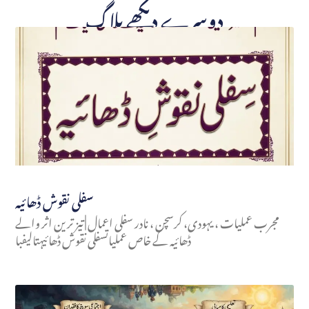
دوسرے دیکھے بلاگ
سفلی نقوش ڈھائیہ
مجرب عملیات ، یہودی، کرسچن ، نادر سفلی اعمال | تیز ترین اثر والے
ڈھائیہ کے خاص عملیاتسفلی نقوش ڈھائیہتالیفبا