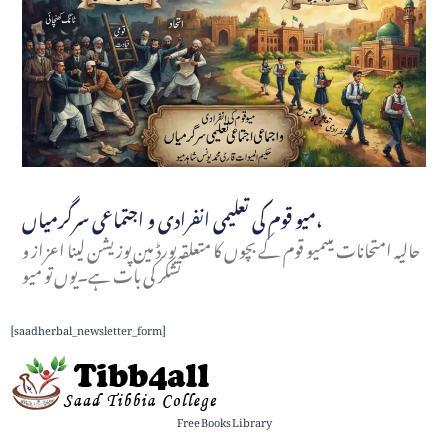
میو قوم کی تعلیمی انفرادی و اجتماعی سرگرمیاں،
حالیہ امتحانات میںمیو قوم کے بچوں کا متعلقہ بورڈ مین پوزیشن لینا اعزاز و
تشکر کی بات ہے۔یوں تو میو
[saadherbal_newsletter_form]
Free Books Library