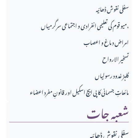
سفلی نقوش ڈھائیہ
میو قوم کی تعلیمی انفرادی و اجتماعی سرگرمیاں،
امراض د ماغ و اعصاب
تسخير الارواح
گلہڑ غدود رسولیاں
مائعاتِ جسمانی کا پی ایچ اسکیل اور قانونِ مفرد اعضاء
شعبہ جات
سفلی نقوش ڈھائیہ