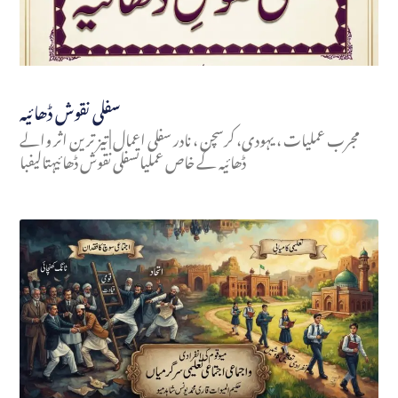
سفلی نقوش ڈھائیہ
مجرب عملیات ، یہودی، کرسچن ، نادر سفلی اعمال | تیز ترین اثر والے
ڈھائیہ کے خاص عملیاتسفلی نقوش ڈھائیہتالیفبا