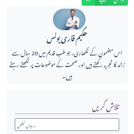
حکیم قاری یونس
اس مضمون کے لکھاری، جو طبِ قدیم میں 20 سال سے
زائد کا تجربہ رکھتے ہیں اور صحت کے موضوعات پر لکھتے رہتے
ہیں۔
تلاش کریں