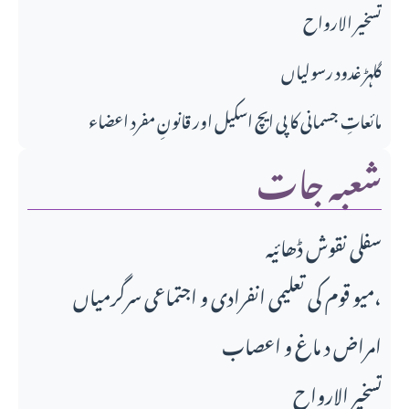
تسخير الارواح
گلہڑ غدود رسولیاں
مائعاتِ جسمانی کا پی ایچ اسکیل اور قانونِ مفرد اعضاء
شعبہ جات
سفلی نقوش ڈھائیہ
میو قوم کی تعلیمی انفرادی و اجتماعی سرگرمیاں،
امراض د ماغ و اعصاب
تسخير الارواح