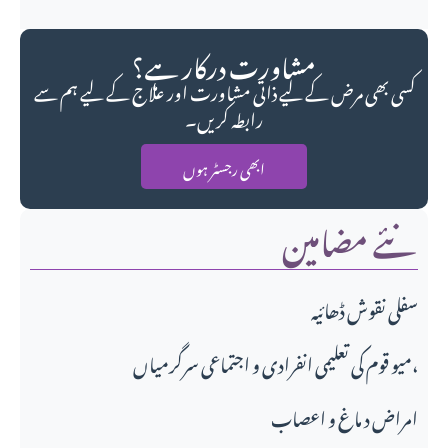
مشاورت درکار ہے؟
کسی بھی مرض کے لیے ذاتی مشاورت اور علاج کے لیے ہم سے
رابطہ کریں۔
ابھی رجسٹر ہوں
نئے مضامین
سفلی نقوش ڈھائیہ
میو قوم کی تعلیمی انفرادی و اجتماعی سرگرمیاں،
امراض د ماغ و اعصاب