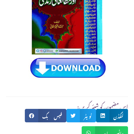
:اس مضمون کو شیئر کریں
لنکڈن
ٹویٹر
فیس بک
واٹس ایپ