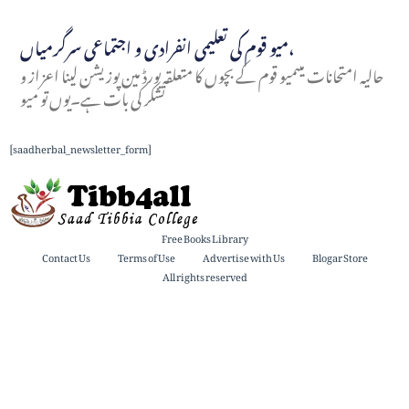
میو قوم کی تعلیمی انفرادی و اجتماعی سرگرمیاں،
حالیہ امتحانات میںمیو قوم کے بچوں کا متعلقہ بورڈ مین پوزیشن لینا اعزاز و
تشکر کی بات ہے۔یوں تو میو
[saadherbal_newsletter_form]
Free Books Library
Contact Us
Terms of Use
Advertise with Us
Blogar Store
All rights reserved