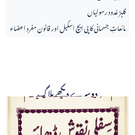
گلہڑ غدود رسولیاں
مائعاتِ جسمانی کا پی ایچ اسکیل اور قانونِ مفرد اعضاء
دوسرے دیکھے بلاگ