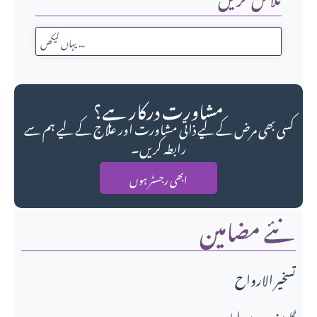
مشاورت درکار ہے؟
کسی بھی مرض کے لیے ذاتی مشاورت اور علاج کے لیے ہم سے
رابطہ کریں۔
ابھی رجسٹر ہوں
نئے مضامین
تسخير الارواح
گلہڑ غدود رسولیاں