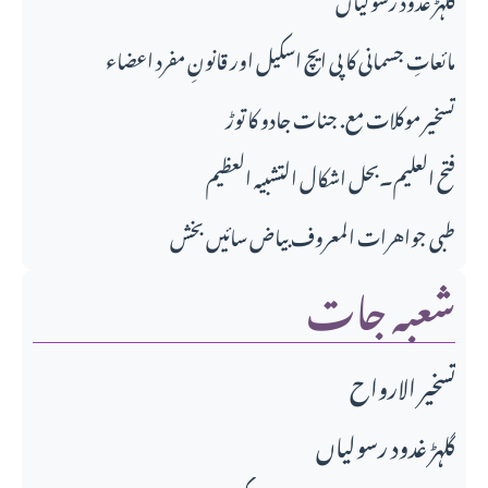
مائعاتِ جسمانی کا پی ایچ اسکیل اور قانونِ مفرد اعضاء
تسخیر موکلات مع. جنات جادو کا توڑ
فتح العلیم۔بحل اشکال التشبیہ العظیم
طبی جواهرات المعروف بیاض سائیں بخش
شعبہ جات
تسخير الارواح
گلہڑ غدود رسولیاں