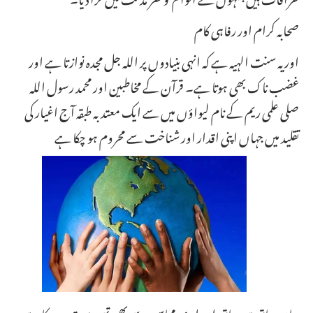
صحابہ کرام اور رفاہی کام
اور یہ سنت الہیہ ہے کہ انہی بنیادوں پر اللہ جل مجدہ نوازتا ہے اور
غضب ناک بھی ہوتا ہے۔ قرآن کے مخاطبین اور محمد رسول اللہ
صلی علمی ریم کے نام لیواؤں میں سے ایک معتدبہ طبقہ آج اغیار کی
تقلید میں جہاں اپنی اقدار اور شناخت سے محروم ہو چکا ہے
وہاں ساتھ ہی ساتھ ان ابدی محاسن سے بھی تہی دست ہو چکا ہے