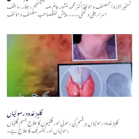
تسخير الارواحمصنف و مؤلفڈاکٹر محمد منشور عالم صدیقیمنجم ، جفار ، واقف
اسرار جلی و تخفی،،،،،،،پیش لفظصاحب مصنف و مؤلف
گلہڑ غدود رسولیاں
گلہڑ غدود رسولیاں ہر قسم کی رسولی اور گلٹیوں کا علاج جسم گلٹیاں
رسولیاں اور کینسر تک کا علاج ہے۔