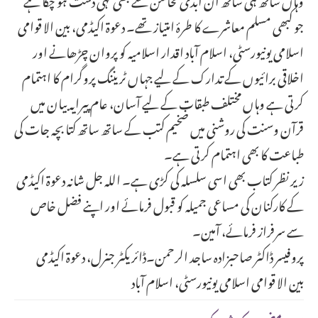
جو کبھی مسلم معاشرے کا طرۂ امتیاز تھے۔ دعوۃ اکیڈمی، بین الا قوامی
اسلامی یونیورسٹی، اسلام آباد اقدار اسلامیہ کو پروان چڑھانے اور
اخلاقی برائیوں کے تدارک کے لیے جہاں ٹریننگ پروگرام کا اہتمام
کرتی ہے وہاں مختلف طبقات کے لیے آسان، عام پیرایہ بیان میں
قرآن وسنت کی روشنی میں ضخیم کتب کے ساتھ ساتھ کتا بچہ جات کی
طباعت کا بھی اہتمام کرتی ہے۔
زیر نظر کتاب بھی اسی سلسلہ کی کڑی ہے۔ اللہ جل شانہ دعوۃ اکیڈمی
کے کارکنان کی مساعی جمیلہ کو قبول فرمائے اور اپنے فضل خاص
سے سرفراز فرمائے، آمین۔
پروفیسر ڈاکٹر صاحبزادہ ساجد الرحمن۔ڈائریکٹر جنرل، دعوۃ اکیڈمی
بین الا قوامی اسلامی یونیورسٹی، اسلام آباد