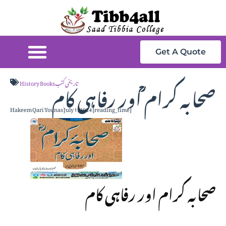
Get A Quote
صحابہ کرام ؒاور رفاہی کام
History Booksتاریخی کتب
Hakeem Qari Younas
July 1, 2024
[reading_time]
صحابہ کرام اور رفاہی کام