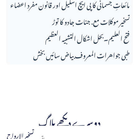
مائعاتِ جسمانی کا پی ایچ اسکیل اور قانونِ مفرد اعضاء
تسخیر موکلات مع. جنات جادو کا توڑ
فتح العلیم۔بحل اشکال التشبیہ العظیم
طبی جواهرات المعروف بیاض سائیں بخش
دوسرے دیکھے بلاگ
تسخير الارواح