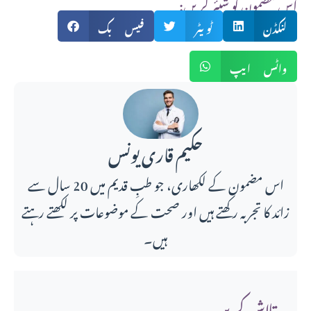
:اس مضمون کو شیئر کریں
لنکڈن
ٹویٹر
فیس بک
واٹس ایپ
حکیم قاری یونس
اس مضمون کے لکھاری، جو طبِ قدیم میں 20 سال سے
زائد کا تجربہ رکھتے ہیں اور صحت کے موضوعات پر لکھتے رہتے
ہیں۔
تلاش کریں