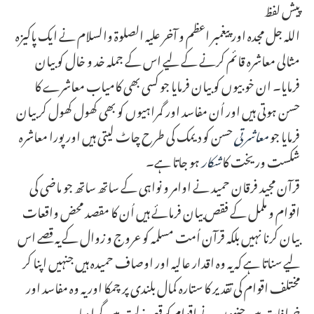
پیش لفظ
اللہ جل مجدہ اور پیغمبر اعظم و آخر علیہ الصلوۃ والسلام نے ایک پاکیزہ
مثالی معاشرہ قائم کرنے کے لیے اس کے جملہ خد و خال کو بیان
فرمایا۔ ان خوبیوں کو بیان فرمایا جو کسی بھی کامیاب معاشرے کا
حسن ہوتی ہیں اور اُن مفاسد اور گمراہیوں کو بھی کھول کھول کر بیان
فرمایا جو
معاشرتی
حسن کو دیمک کی طرح چاٹ لیتی ہیں اور پورا معاشرہ
شکست وریخت کا
شکار
ہو جاتا ہے۔
قرآن مجید فرقان حمید نے اوامر و نواہی کے ساتھ ساتھ جو ماضی کی
اقوام و ململ کے فقص بیان فرمائے ہیں اُن کا مقصد محض واقعات
بیان کرنا نہیں بلکہ قرآن اُمت مسلمہ کو عروج و زوال کے یہ قصے اس
لیے سناتا ہے کہ یہ وہ اقدار عالیہ اور اوصاف حمیدہ ہیں جنہیں اپنا کر
مختلف اقوام کی تقدیر کا ستارہ کمال بلندی پر چمکا اور یہ وہ مفاسد اور
خرافات ہیں جنہوں نے اقوام کو قعر مذلت میں گرا دیا۔