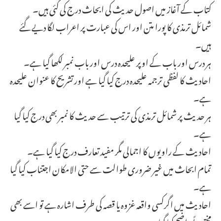
کتاب کے آغاز میں اصول حدیث کی ابحاث درج کی گئی ہیں۔
شمائل ترمذی کا پورا متن اور اس کی عبارت پر اعراب لگا دیے گئے
ہیں۔
ہر درس اور باب کے اوپر علیحدہ درس اور باب نمبر لکھا گیا ہے۔
احادیث کا لفظی ترجمہ علیحدہ درج کیا گیا ہے اور تشریح کا عنوان علیحدہ
ہے۔
ہر حدیث پر شمائل ترمذی کی ترتیب سے حدیث کا نمبر بھی درج کیا گیا
ہے۔
احادیث کے راویوں کا اجمالی مگر مفید تعارف درج کیا گیا ہے۔
تمام ابحاث میں غیر ضروری طوالت سے حتی الامکان اجتناب کیا گیا
ہے۔
احادیث میں اگرکسی واقعہ غزوہ یا قصہ کی طرف اشارہ ہے تو اسے بھی
مختصراً واضح کیا گیا ہے۔