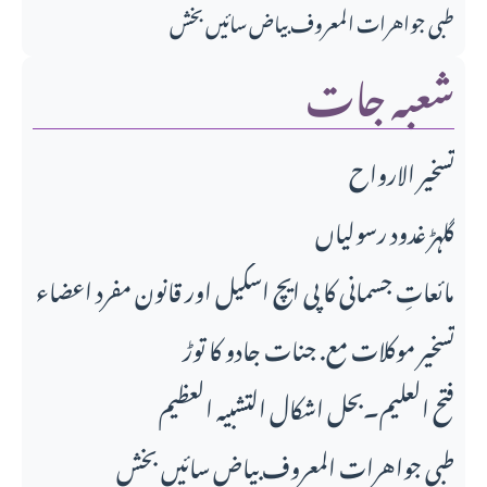
طبی جواهرات المعروف بیاض سائیں بخش
شعبہ جات
تسخير الارواح
گلہڑ غدود رسولیاں
مائعاتِ جسمانی کا پی ایچ اسکیل اور قانونِ مفرد اعضاء
تسخیر موکلات مع. جنات جادو کا توڑ
فتح العلیم۔بحل اشکال التشبیہ العظیم
طبی جواهرات المعروف بیاض سائیں بخش