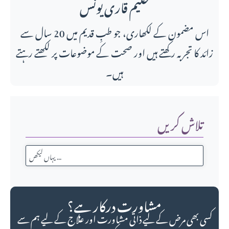
حکیم قاری یونس
اس مضمون کے لکھاری، جو طبِ قدیم میں 20 سال سے
زائد کا تجربہ رکھتے ہیں اور صحت کے موضوعات پر لکھتے رہتے
ہیں۔
تلاش کریں
مشاورت درکار ہے؟
کسی بھی مرض کے لیے ذاتی مشاورت اور علاج کے لیے ہم سے