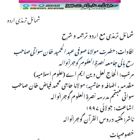
شمائل ترمذی اردو
شمائل ترمذی مع اردو ترجمہ و شرح
افادات:
حضرت مولانا صوفی عبد الحمید خان سواتی صاحب
رح بانی جامعہ نصرة العلوم گوجرانوالہ
مرتب: الحاج لعل دین ایم اے (علوم اسلامیہ)
مقدمہ ، اضافہ و
حاشیہ
: مولانا حاجی محمد فیاض خان صاحب
سواتی مہتمم مدرسہ نصرة العلوم گوجرانوالہ
اشاعت: جولائی ۱۹۹۷
ناشر: مکتبہ دروس القرآن گوجرانوالہ
خصوصیات