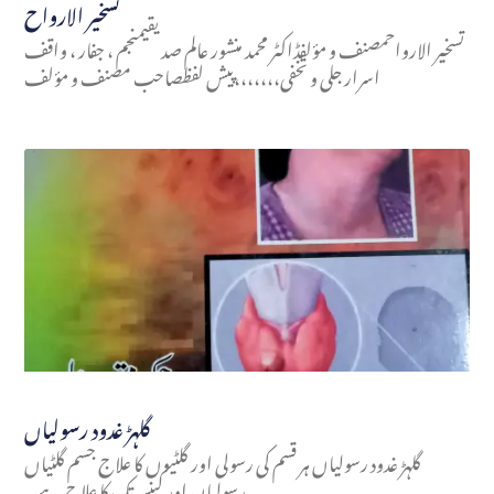
تسخير الارواح
تسخير الارواحمصنف و مؤلفڈاکٹر محمد منشور عالم صدیقیمنجم ، جفار ، واقف
اسرار جلی و تخفی،،،،،،،پیش لفظصاحب مصنف و مؤلف
گلہڑ غدود رسولیاں
گلہڑ غدود رسولیاں ہر قسم کی رسولی اور گلٹیوں کا علاج جسم گلٹیاں
رسولیاں اور کینسر تک کا علاج ہے۔