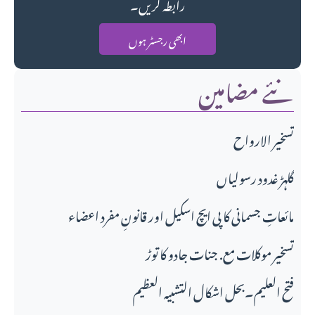
رابطہ کریں۔
ابھی رجسٹر ہوں
نئے مضامین
تسخير الارواح
گلہڑ غدود رسولیاں
مائعاتِ جسمانی کا پی ایچ اسکیل اور قانونِ مفرد اعضاء
تسخیر موکلات مع. جنات جادو کا توڑ
فتح العلیم۔بحل اشکال التشبیہ العظیم