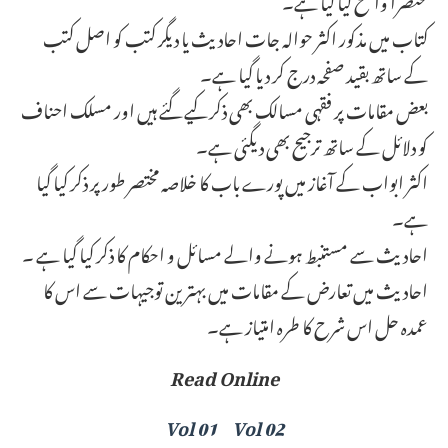
کتاب میں مذکور اکثر حوالہ جات احادیث یا دیگر کتب کو اصل کتب
کے ساتھ بقید صفحہ درج کر دیا گیا ہے۔
بعض مقامات پر فقہی مسالک بھی ذکر کیے گئے ہیں اور مسلک احناف
کو دلائل کے ساتھ ترجیح بھی دیگئی ہے۔
اکثر ابواب کے آغاز میں پورے باب کا خلاصہ مختصر طور پر ذکر کیا گیا
ہے۔
احادیث سے مستنبط ہونے والے مسائل و احکام کا ذکر کیا گیا ہے ۔
احادیث میں تعارض کے مقامات میں بہترین توجیہات سے اس کا
عمدہ حل اس شرح کا طرہ امتیاز ہے۔
Read Online
Vol 01
Vol 02