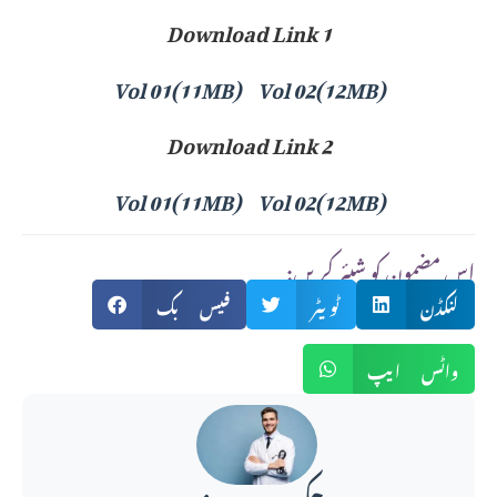
Download Link 1
Vol 01(11MB)
Vol 02(12MB)
Download Link 2
Vol 01(11MB)
Vol 02(12MB)
:اس مضمون کو شیئر کریں
لنکڈن
ٹویٹر
فیس بک
واٹس ایپ