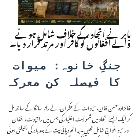
بابر نے اتحاد کے خلاف شامل ہونے
والے افغانوں کو کافر اور مرتد قرار دیا۔
جنگِ خانوہ: میوات 
کا فیصلہ کن معرکہ
خانزادہ حسن خان، میوات کے حکمران، نے رانا سانگا کے ساتھ مل
کر ایک ایسے اتحاد میں شمولیت اختیار کی جس میں راجپوت، افغان
اور میو افواج شامل تھیں۔ یہ اتحاد پانی پت کے بعد بابر کی پھیلتی ہوئی