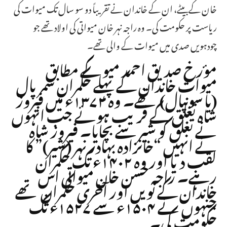
خان کے بیٹے، ان کے خاندان نے تقریباً دو سو سال تک میوات کی
ریاست پر حکومت کی۔ وہ راجہ نہر خان میواتی کی اولاد تھے جو
چودہویں صدی میں میوات کے والی تھے۔
مؤرخ صدیق احمد میو کے مطابق
میوات خاندان کے پہلے حکمران سمرپال
(یا سونپال) تھے۔ وہ ۱۳۷۲ء میں فیروز
شاہ تغلق کے قریب ہوئے جب انہوں
نے تغلق کو شیر سے بچایا۔ فیروز شاہ
نے انہیں “خانزادہ بہادر نہر (شیر)” کا
لقب دیا اور وہ ۱۴۰۲ء تک حکمران
رہے۔ راجہ حسن خان میواتی اس
خاندان کے نویں اور آخری حکمران تھے
جنہوں نے ۱۵۰۴ء سے ۱۵۲۷ء تک
حکومت کی۔