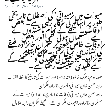
'میواتی' اصطلاح کا ابہام
میوات میں ‘میواتی’ کی اصطلاح تاریخی
طور پر ابہام کی شکار رہی ہے۔ بعض
اوقات یہ خطے کے تمام باشندوں کے
لیے استعمال ہوتی تھی اور بعض
اوقات خاص طور پر حکمران خانزادہ طبقے
کی نشاندہی کرتی تھی۔ یہی ابہام
خانزادہ-میو تعلق کی پیچیدگی کو سمجھنے کے
لیے کلیدی حیثیت رکھتا ہے۔
حصہ دوم: جنگِ خانوہ (1527ء) اور میوات کی تاریخ کا نقطۂ انقلاب
راجہ حسن خان میواتی: آخری خانزادہ حکمران
راجہ حسن خان میواتی (وفات ۱۷ مارچ ۱۵۲۷ء) میوات کے
مسلمان خانزادہ راجپوت حکمران تھے۔ پچھلے حکمران راجہ علاول