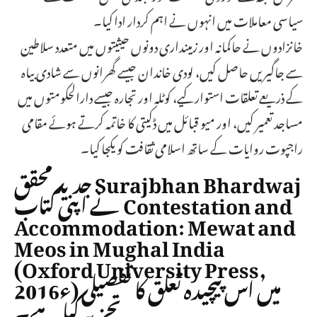
سیاسی معاملات میں انہوں نے اہم کردار ادا کیا۔
خانزادوں نے حاکمانہ اور زمینداری دونوں حیثیتوں میں متعدد سلاطین
سے جاگیریں حاصل کیں، لودی خاندان جیسے گھرانوں سے شادی بیاہ
کے ذریعے تعلقات استوار کیے، کوٹلہ اور تجارہ جیسے دارالحکومتوں میں
مساجد تعمیر کیں، اور میو قبائل میں ڈکیتی کا خاتمہ کرتے ہوئے مقامی
راجپوت روایات کے ساتھ اسلامی ثقافت کو یکجا کیا۔
جدید محقق Surajbhan Bhardwaj
نے اپنی کتاب Contestation and
Accommodation: Mewat and
Meos in Mughal India
(Oxford University Press,
2016ء) میں اس پیچیدہ تعلق کا تفصیلی
تجزیہ کیا ہے۔