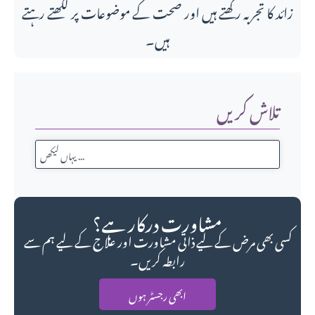
زائد کا تجربہ رکھتے ہیں اور صحت کے موضوعات پر لکھتے رہتے
ہیں۔
تلاش کریں
مشاورت درکار ہے؟
کسی بھی مرض کے لیے ذاتی مشاورت اور علاج کے لیے ہم سے
رابطہ کریں۔
ابھی رجسٹر ہوں