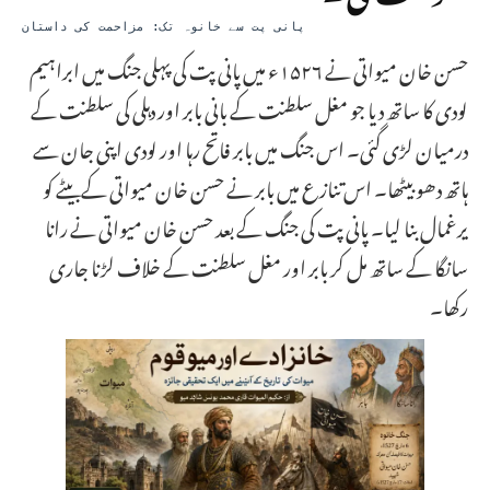
پانی پت سے خانوہ تک: مزاحمت کی داستان
حسن خان میواتی نے ۱۵۲۶ء میں پانی پت کی پہلی جنگ میں ابراہیم
لودی کا ساتھ دیا جو مغل سلطنت کے بانی بابر اور دہلی کی سلطنت کے
درمیان لڑی گئی۔ اس جنگ میں بابر فاتح رہا اور لودی اپنی جان سے
ہاتھ دھو بیٹھا۔ اس تنازع میں بابر نے حسن خان میواتی کے بیٹے کو
یرغمال بنا لیا۔ پانی پت کی جنگ کے بعد حسن خان میواتی نے رانا
سانگا کے ساتھ مل کر بابر اور مغل سلطنت کے خلاف لڑنا جاری
رکھا۔