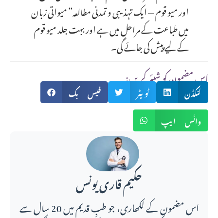
اور میو قوم — ایک تہذیبی و تمدنی مطالعہ” میواتی زبان
میں طباعت کے مراحل میں ہے اور بہت جلد میو قوم
کے لیے پیش کی جائے گی۔
:اس مضمون کو شیئر کریں
لنکڈن
ٹویٹر
فیس بک
واٹس ایپ
حکیم قاری یونس
اس مضمون کے لکھاری، جو طبِ قدیم میں 20 سال سے