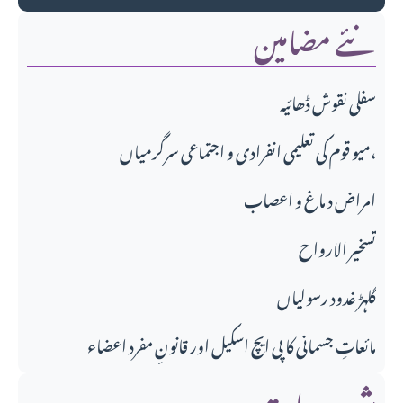
نئے مضامین
سفلی نقوش ڈھائیہ
میو قوم کی تعلیمی انفرادی و اجتماعی سرگرمیاں،
امراض د ماغ و اعصاب
تسخير الارواح
گلہڑ غدود رسولیاں
مائعاتِ جسمانی کا پی ایچ اسکیل اور قانونِ مفرد اعضاء
شعبہ جات