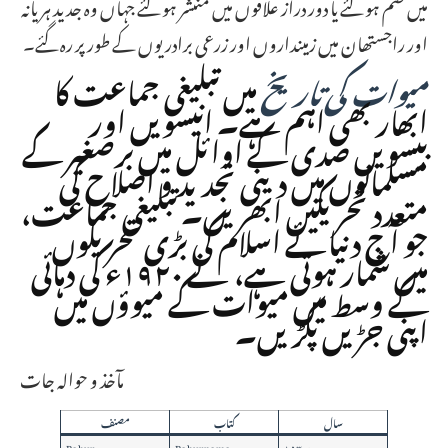
میں ضم ہو گئے یا دور دراز علاقوں میں منتشر ہو گئے جہاں وہ جدید ہریانہ
اور راجستھان میں زمینداروں اور زرعی برادریوں کے طور پر رہ گئے۔
میوات کی تاریخ
میں تبلیغی جماعت کا
ابھار بھی اہم ہے۔ انیسویں اور
بیسویں صدی کے اوائل میں برصغیر کے
مسلمانوں میں دینی تجدید و اصلاح کی
متعدد تحریکیں ابھریں۔ تبلیغی جماعت،
جو آج دنیائے اسلام کی بڑی تحریکوں
میں شمار ہوتی ہے، نے ۱۹۲۰ء کی دہائی
کے وسط میں میوات کے میوؤں میں
اپنی جڑیں پکڑیں۔
مآخذ و حوالہ جات
سال
کتاب
مصنف
۱۵۳۰ء
Baburnama
Babur