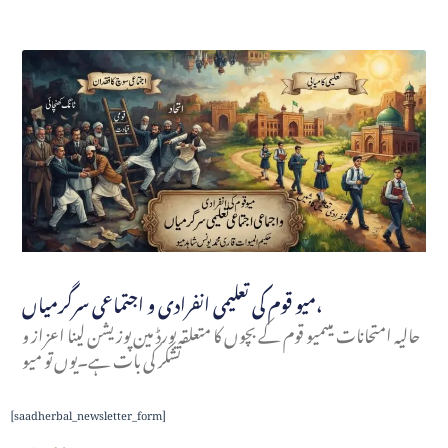
میو قوم کی تعلیمی انفرادی و اجتماعی سرگرمیاں،
حالیہ امتحانات میںمیو قوم کے بچوں کا متعلقہ بورڈ مین پوزیشن لینا اعزاز و
تشکر کی بات ہے۔یوں تو میو
[saadherbal_newsletter_form]