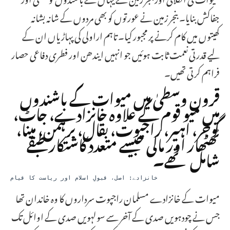
جفاکش بنایا۔ بنجر زمین نے عورتوں کو بھی مردوں کے شانہ بشانہ
کھیتوں میں کام کرنے پر مجبور کیا۔ تاہم اراولی کی پہاڑیاں ان کے
لیے قدرتی نعمت ثابت ہوئیں جو انہیں ایندھن اور فطری دفاعی حصار
فراہم کرتی تھیں۔
قرونِ وسطیٰ میں میوات کے باشندوں
میں میو قوم کے علاوہ خانزادے، جاٹ،
گوجر، اہیر، راجپوت، بقال، برہمن، مینا،
ٹھٹھار اور مالی جیسے متعدد کاشتکار طبقے
شامل تھے۔
خانزادے: اصل، قبولِ اسلام اور ریاست کا قیام
میوات کے خانزادے مسلمان راجپوت سرداروں کا وہ خاندان تھا
جس نے چودہویں صدی کے آخر سے سولہویں صدی کے اوائل تک