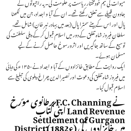
میوات کی نیم خودمختار ریاست پر حکومت کی۔ یہ راجپوتوں کے
جادون قبیلے سے تعلق رکھتے تھے۔ ان کے آبا و اجداد، جن میں لکھنا
پال اور اس کے بیٹے سمترا پال (بعد میں بہادر نہر خان) شامل تھے،
سلطان فیروز شاہ تغلق کے دور میں اسلام قبول کر کے دہلی سلطنت کی
توسیع کے ساتھ جاگیریں اور اثرورسوخ حاصل کرنے کے لیے
مسلمان ہوئے۔
ایک روایت کے مطابق خانزادوں کے آبا و اجداد نے ۱۳۵۰ء کی دہائی
میں فیروز شاہ تغلق کی دعوت اور نصیرالدین چراغ دہلوی کی تبلیغ سے
اسلام قبول کیا۔
برطانوی مؤرخ F.C. Channing نے
اپنی کتاب Land Revenue
Settlement of Gurgaon
District (1882ء) میں خانزادوں کی