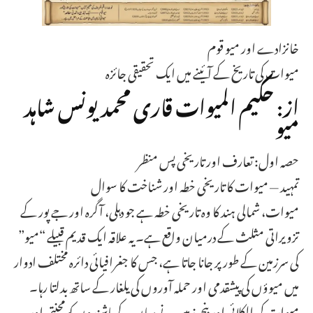
خانزادے اور میو قوم
میوات کی تاریخ کے آئینے میں ایک تحقیقی جائزہ
از: حکیم المیوات قاری محمد یونس شاہد
میو
حصہ اول: تعارف اور تاریخی پس منظر
تمہید — میوات کا تاریخی خطہ اور شناخت کا سوال
میوات، شمالی ہند کا وہ تاریخی خطہ ہے جو دہلی، آگرہ اور جے پور کے
تزویراتی مثلث کے درمیان واقع ہے۔ یہ علاقہ ایک قدیم قبیلے “میو”
کی سرزمین کے طور پر جانا جاتا ہے، جس کا جغرافیائی دائرہ مختلف ادوار
میں میوؤں کی پیشقدمی اور حملہ آوروں کی یلغار کے ساتھ بدلتا رہا۔
میوات کی الکلائی اور بنجر زمین نے یہاں کے باشندوں کو محنتی اور