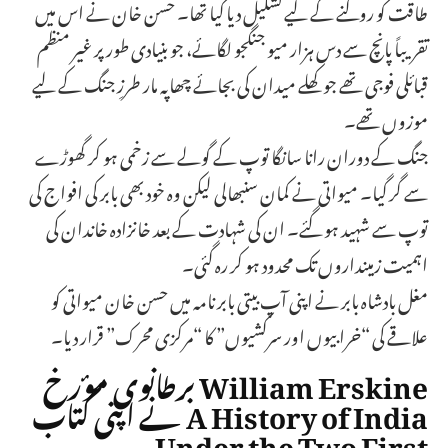
طاقت کو روکنے کے لیے تشکیل دیا گیا تھا۔ حسن خان نے اس میں
تقریباً پانچ سے دس ہزار میو جنگجو لگائے، جو بنیادی طور پر غیر منظم
قبائلی فوجی تھے جو کھلے میدان کی بجائے چھاپہ مار طرزِ جنگ کے لیے
موزوں تھے۔
جنگ کے دوران رانا سانگا توپ کے گولے سے زخمی ہو کر گھوڑے
سے گر گیا۔ میواتی نے کمان سنبھالی لیکن وہ خود بھی بابر کی افواج کی
توپ سے شہید ہو گئے۔ ان کی شہادت کے بعد خانزادہ خاندان کی
اہمیت زمینداروں تک محدود ہو کر رہ گئی۔
مغل بادشاہ بابر نے اپنی آپ بیتی بابر نامہ میں حسن خان میواتی کو
علاقے کی “خرابیوں اور سرکشیوں” کا “مرکزی محرک” قرار دیا۔
برطانوی مؤرخ William Erskine
نے اپنی کتاب A History of India
Under the Two First