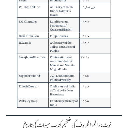
۱۹ویں صدی
A History of India
William Erskine
Under Taimur’s
House
۱۸۸۲ء
Land Revenue
F.C. Channing
Settlement of
Gurgaon District
۱۹۱۱ء
Punjab Castes
Denzil Ibbetson
۱۹۸۰ء
A Glossary of the
H.A. Rose
Tribes and Castes of
Punjab
۲۰۱۶ء
Contestation and
Surajbhan Bhardwaj
Accommodation:
Mewat and Meos in
Mughal India
۱۹۹۵ء
مقالہ، Economic and
Yoginder Sikand
Political Weekly
۱۸۷۷ء
The History of India
Elliot & Dowson
as Told by Its Own
Historians
۱۹۲۸ء
Cambridge History of
Wolseley Haig
India
نوٹ: راقم الحروف کی ضخیم کتاب میوات کی تاریخ