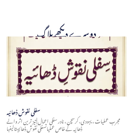
دوسرے دیکھے بلاگ
سفلی نقوش ڈھائیہ
مجرب عملیات ، یہودی، کرسچن ، نادر سفلی اعمال | تیز ترین اثر والے
ڈھائیہ کے خاص عملیاتسفلی نقوش ڈھائیہتالیفبا