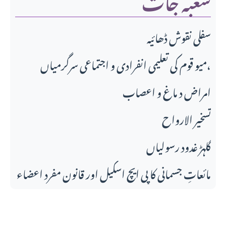
سفلی نقوش ڈھائیہ
میو قوم کی تعلیمی انفرادی و اجتماعی سرگرمیاں،
امراض د ماغ و اعصاب
تسخير الارواح
گلہڑ غدود رسولیاں
مائعاتِ جسمانی کا پی ایچ اسکیل اور قانونِ مفرد اعضاء