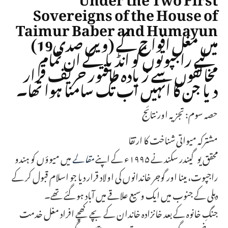
Sovereigns of the House of
Taimur Baber and Humayun
(19ویں صدی) میں مغل افواج کے
لیے راجپوتوں کو انڈیا کے ان تمام
مخالفوں سے زیادہ طاقتور حریف قرار
دیا جن کا انہیں اب تک سامنا ہوا تھا۔
حصہ سوم: تجزیہ اور نتائج
مشترکہ میواتی شناخت کا ارتقا
محقق یوگیندر سکند نے ۱۹۹۵ء کے اپنے
مقالے
میں میوؤں کو ہندو
راجپوت، مینا اور گوجر خاندانوں کی اولاد قرار دیا جو اسلام قبول کر کے
دہلی کے جنوب میں ایک وسیع علاقے میں آباد ہو گئے تھے۔
جنگِ خانوہ کے بعد خانزادہ خاندان کے بچے کھچے افراد مغل خدمت