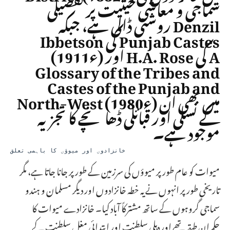
سماجی و معاشی حیثیت پر تفصیلی
روشنی ڈالی ہے، جبکہ Denzil
Ibbetson کی Punjab Castes
(1911ء) اور H.A. Rose کی A
Glossary of the Tribes and
Castes of the Punjab and
North-West (1980ء) میں بھی ان
کے نسلی اور قبائلی ڈھانچے کا تجزیہ
موجود ہے۔
خانزادوں اور میوؤں کا باہمی تعلق
میوات کو عام طور پر میوؤں کی سرزمین کے طور پر جانا جاتا ہے، مگر
تاریخی طور پر انہوں نے یہ خطہ خانزادوں اور دیگر مسلمان و ہندو
سماجی گروہوں کے ساتھ مشترکاً آباد کیا۔ خانزادے میوات کا
حکمران طبقہ تھے اور دہلی سلطنت اور ابتدائی مغل سلطنت کے