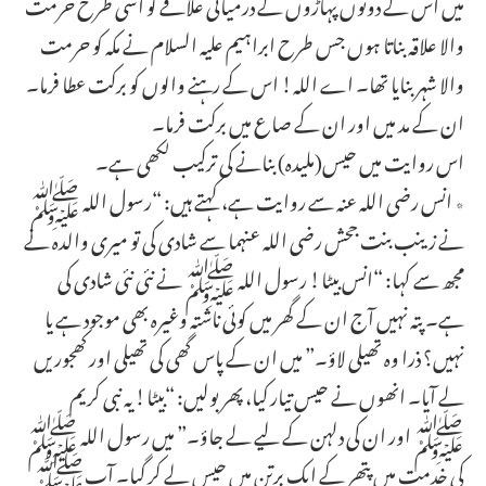
میں اس کے دونوں پہاڑوں کے درمیانی علاقے کو اسی طرح حرمت
والا علاقہ بناتا ہوں جس طرح ابراہیم علیہ السلام نے مکہ کو حرمت
والا شہر بنایا تھا۔ اے اللہ! اس کے رہنے والوں کو برکت عطا فرما۔
ان کے مد میں اور ان کے صاع میں برکت فرما۔
اس روایت میں حیس(ملیدہ) بنانے کی ترکیب لکھی ہے۔
٭ انس رضی اللہ عنہ سے روایت ہے، کہتے ہیں: “رسول اللہ ﷺ
نے زینب بنت جحش رضی اللہ عنہما سے شادی کی تو میری والدہ نے
مجھ سے کہا: “انس بیٹا! رسول اللہ ﷺ نے نئی نئی شادی کی
ہے۔ پتہ نہیں آج ان کے گھر میں کوئی ناشتہ وغیرہ بھی موجود ہے یا
نہیں؟ ذرا وہ تھیلی لاؤ۔” میں ان کے پاس گھی کی تھیلی اور کھجوریں
لے آیا۔ انھوں نے حیس تیار کیا، پھر بولیں: “بیٹا! یہ نبی کریم
ﷺ اور ان کی دلہن کے لیے لے جاؤ۔” میں رسول اللہ ﷺ
کی خدمت میں پتھر کے ایک برتن میں حیس لے کر گیا۔ آپﷺ