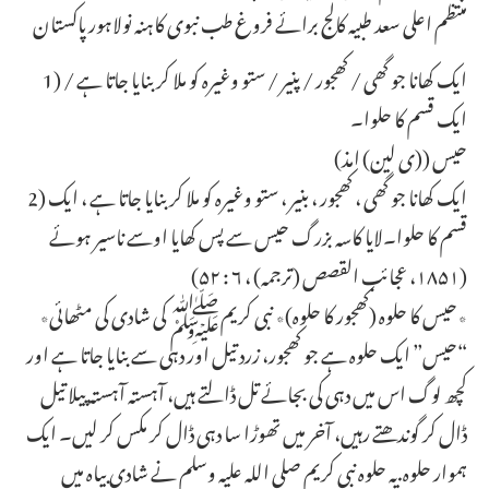
منتظم اعلی سعد طبیہ کالج برائے فروغ طب نبوی کاہنہ نولاہور پاکستان
1) ایک کھانا جو گھی / کھجور / پنیر / ستو وغیرہ کو ملا کر بنایا جاتا ہے /
ایک قسم کا حلوا۔
حیس ((ی لین) امذ)
2) ایک کھانا جو گھی ، کھجور ، بنیر ، ستو وغیرہ کو ملا کر بنایا جاتا ہے ، ایک
قسم کا حلوا۔لایا کاسہ بزرگ حیس سے پس کھایا اوسے ناسیر ہوئے
(۱۸۵۱، عجائب القصص (ترجمہ) ، ۶ : ۵۲)
٭حیس کا حلوہ (کھجور کا حلوہ)٭ نبی کریمﷺ کی شادی کی مٹھائی٭
“حیس” ایک حلوہ ہے جو کھجور، زرد تیل اور دہی سے بنایا جاتا ہے اور
کچھ لوگ اس میں دہی کی بجائے تل ڈالتے ہیں، آہستہ آہستہ پیلا تیل
ڈال کر گوندھتے رہیں، آخر میں تھوڑا سا دہی ڈال کر مکس کر لیں۔ ایک
ہموار حلوہ.یہ حلوہ نبی کریم صلی اللہ علیہ وسلم نے شادی بیاہ میں