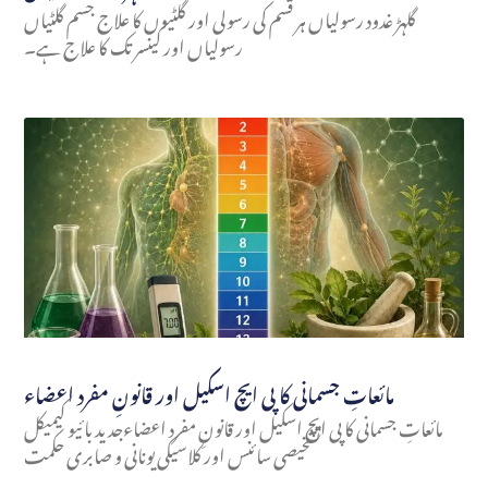
گلہڑ غدود رسولیاں ہر قسم کی رسولی اور گلٹیوں کا علاج جسم گلٹیاں
رسولیاں اور کینسر تک کا علاج ہے۔
مائعاتِ جسمانی کا پی ایچ اسکیل اور قانونِ مفرد اعضاء
مائعاتِ جسمانی کا پی ایچ اسکیل اور قانونِ مفرد اعضاءجدید بائیو کیمیکل
تشخیصی سائنس اور کلاسیکی یونانی و صابری حکمت