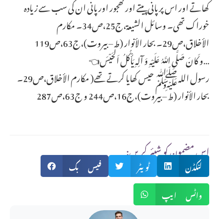
کھاتے اور اس پر پانی پیتے اور کھجور اور پانی ان کی سب سے زیادہ
خوراک تھی۔ وسائل الشیعة،ج25،ص34۔ مکارم
الأخلاق،ص29۔ بحار الأنوار (ط – بیروت)،ج63،ص119
👈و کَانَ صَلَّى اللَّهُ عَلَیْهِ وَ آلِهِ یَأْکُلُ اَلْحَیْسَ…
رسول اللہﷺ حیس کھایا کرتے تھے( مکارم الأخلاق،ص29۔
بحار الأنوار (ط – بیروت)،ج16،ص244 و ج63،ص287
:اس مضمون کو شیئر کریں
لنکڈن
ٹویٹر
فیس بک
واٹس ایپ