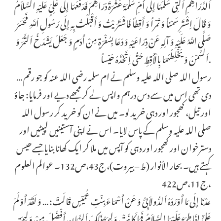
اَلدَّرَاهِمِ اَلَّتِی سَلَّمَهَا إِلَى أُمِّ سَلَمَةَ عَشَرَةَ دَرَاهِمَ فَدَفَعَهَا إِلَى عَلِیٍّ عَلَیْهِ السَّلاَمُ
وَ قَالَ اِشْتَرِ سَمْناً وَ تَمْراً وَ أَقِطاً فَاشْتَرَیْتُ وَ أَقْبَلْتُ بِهِ إِلَى رَسُولِ اَللَّهِ فَحَسَرَ
صَلَّى اللَّهُ عَلَیْهِ وَ آلِهِ عَنْ ذِرَاعَیْهِ وَ دَعَا بِسُفْرَةٍ مِنْ أَدَمٍ وَ جَعَلَ یَشْدَخُ اَلتَّمْرَ وَ
اَلسَّمْنَ وَ یَخْلِطُهُمَا بِالْأَقِطِ حَتَّى اِتَّخَذَهُ حَیْساً.
… رسول اللہ صلی اللہ علیہ وسلم نے ام سلمہ رضی اللہ عنہ کو جو رقم
دی تھی اس میں سے دس درہم واپس لے کر مجھے دیے اور فرمایا: جاؤ
اور تیل، کھجور اور دہی خرید لو۔ میں نے ان کو خرید کر رسول اللہ
صلی اللہ علیہ وسلم کے پاس لایا۔ اس نے اپنی آستینیں لپیٹیں اور
دسترخوان اور کھجور اور دہی کو آپس میں ملا کر ایک کھانا بنایا جسےحیس
کہتے ہیں۔ بحار الأنوار (ط – بیروت)،ج43،ص132۔ عوالم العلوم
،ج11،ص422
عدْنَا إِلَى مَا أَوْرَدَهُ اَلدُّولاَبِیُّ وَ عَنْ أَسْمَاءَ بِنْتِ عُمَیْسٍ قَالَتْ: … وَ لَقَدْ أَوْلَمَ
عَلِیٌّ لِفَاطِمَةَ عَلَیْهَا السَّلاَمُ فَمَا کَانَتْ وَلِیمَةُ ذَلِکَ اَلزَّمَانِ أَفْضَلَ مِنْ وَلِیمَتِهِ