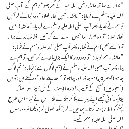
”ہمارے ساتھ عائشہ رضی اللہ عنہا کے گھر چلو“ تو ہم گئے، آپ صلی
اللہ علیہ وسلم نے فرمایا: ”عائشہ! ہمیں کھانا کھلاؤ“ وہ دلیا لے کر آئیں
تو ہم نے کھایا، پھر آپ صلی اللہ علیہ وسلم نے فرمایا: ”عائشہ! ہمیں
کھانا کھلاؤ“ تو وہ تھوڑا سا حیس ۱؎ لے کر آئیں، قطاۃ پرند کے برابر،
تو (اسے بھی) ہم نے کھایا، پھر آپ صلی اللہ علیہ وسلم نے فرمایا:
”عائشہ! ہم کو پلاؤ“ تو وہ دودھ کا ایک بڑا پیالہ لے کر آئیں، تو ہم نے
پیا، پھر آپ صلی اللہ علیہ وسلم نے (ہم لوگوں سے) فرمایا: ”تم لوگ
چاہو (ادھر ہی) سو جاؤ، اور چاہو تو مسجد چلے جاؤ“ وہ کہتے ہیں: تو میں
(مسجد میں) صبح کے قریب اوندھا (پیٹ کے بل) لیٹا ہوا تھا کہ
یکایک کوئی مجھے اپنے پیر سے ہلا کر جگانے لگا، اس نے کہا: اس طرح
لیٹنے کو اللہ ناپسند کرتا ہے، میں نے (آنکھ کھول کر) دیکھا تو وہ رسول
اللہ صلی اللہ علیہ وسلم تھے۔
تخریج الحدیث: «‏‏‏‏سنن ابن ماجہ/ المساجد 6 (752)، الأدب 27