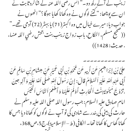
زینب کے آگے رکھ دو۔” انس رضی اللہ عنہ کے شاگرد ثابت نے
ان سے پوچھا: “کتنے لوگوں نے وہ کھانا کھایا ہوگا؟” انھوں نے
جواب دیا: میرے خیال میں وہ اکہتر(71) یا بہتّر (72) آدمی تھے۔”
((صحيح مسلم، النكاح، باب زواج زينب بنت جحش رضي الله عنها،
حديث: 1428)) .
۔۔۔۔۔۔۔۔۔۔۔۔
علِیُّ بْنُ إِبْرَاهِیمَ عَنْ أَبِیهِ عَنْ مُحَمَّدِ بْنِ أَبِی عُمَیْرٍ عَنْ هِشَامِ بْنِ سَالِمٍ عَنْ
أَبِی عَبْدِ اَللَّهِ عَلَیْهِ اَلسَّلاَمُ قَالَ: إِنَّ رَسُولَ اَللَّهِ صَلَّى اَللَّهُ عَلَیْهِ وَ آلِهِ حِینَ
تَزَوَّجَ مَیْمُونَةَ بِنْتَ اَلْحَارِثِ أَوْلَمَ عَلَیْهَا وَ أَطْعَمَ اَلنَّاسَ اَلْحَیْسَ.
امام صادق علیہ السلام: جب رسول اللہ صلی اللہ علیہ وسلم نے
حارث کی بیٹی کی بندر سے شادی کی تو آپ نے لوگوں کو کھانا دیا جس کا
کھانا گھاس کا کھانا تھا۔ الکافی (ط – الإسلامیة)،ج5،ص368،