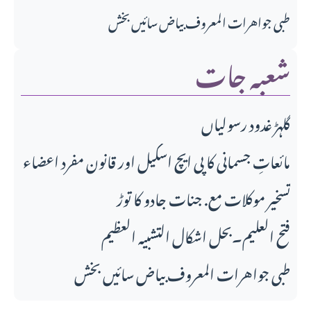
طبی جواهرات المعروف بیاض سائیں بخش
شعبہ جات
گلہڑ غدود رسولیاں
مائعاتِ جسمانی کا پی ایچ اسکیل اور قانونِ مفرد اعضاء
تسخیر موکلات مع. جنات جادو کا توڑ
فتح العلیم۔بحل اشکال التشبیہ العظیم
طبی جواهرات المعروف بیاض سائیں بخش