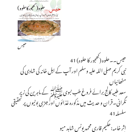
حیس
41 حیس۔۔حلوہ (کھجور کا حلوہ)
نبی کریم صلی اللہ علیہ وسلم اور آپ کے اہل خانہ کی شادی کی
مٹھائیاں
سعد طبیہ کالج برائے فروغ طب نبویﷺ کے ماہرین کی زیر
نگرانی۔قران و حدیث میں مذکورہ غذائوں اور جڑی بوٹیوں پر تحقیقی
سلسلہ41
اثر خامہ:حکیم قاری محمد یونس شاہد میو