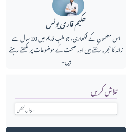
حکیم قاری یونس
اس مضمون کے لکھاری، جو طبِ قدیم میں 20 سال سے
زائد کا تجربہ رکھتے ہیں اور صحت کے موضوعات پر لکھتے رہتے
ہیں۔
تلاش کریں