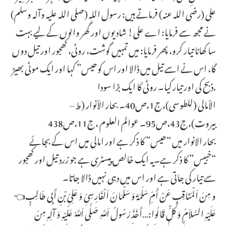
علی (رضی اللہ عنہ) فرماتے ہیں: رسول اللہ (صلی اللہ علیہ وآلہ وسلم)
نے مجھ سے فرمایا: اے علی! شادیوں اور گھر والوں کے لیے بہت
سا کھانا تیار کرو، پھر فرمایا: میں تمہیں گوشت، روٹی، کھجور اور تیل دوں
گا، اس نے اسے تیل میں ڈالا اور اس کوحیس” کہا اور ایک موٹی بھیڑ
ذبح کی اور تیار کیا۔ روٹی کا ایک بڑا سودا.
الأمالی (للطوسی)،ج1،ص40۔ بحار الأنوار (ط –
بیروت)،ج43،ص95۔ عوالم العلوم ،ج11،ص438
بحار الانوار میں “حیس” کا ذکر ہے اور امالی میں اس کے بجائے
“خبیس” کا ذکر ہے۔یہ ایک خالص پیسٹری ہے جو زرد تیل اور کھجور
سے تیار کی جاتی ہے اور اس میں دہی نہیں ڈالا جاتا۔
👈و مِنَ اَلْمَنَاقِبِ عَنْ أُمِّ سَلَمَةَ وَ سَلْمَانَ اَلْفَارِسِیِّ وَ عَلِیِّ بْنِ أَبِی طَالِبٍ
عَلَیْهِ السَّلاَمُ وَ کُلٌّ قَالُوا:…أَخَذَ رَسُولُ اَللَّهِ صَلَّى اَللَّهُ عَلَیْهِ وَ آلِهِ مِنَ