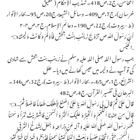
المحاسن،ج2،ص418۔ تهذیب الأحکام (تحقیق
خرسان)،ج7،ص409۔ وسائل الشیعة،ج20،ص95۔بحار الأنوار
(ط – بیروت)،ج22،ص190۔ دعائم الإسلام،ج۲،ص۲۰۴
👈أنَّ رَسُولَ اللَّهِ ص تَزَوَّجَ زَیْنَبَ بِنْتَ جَحْشٍ فَأَوْلَمَ وَ کَانَتْ وَلِیمَتُهُ
الْحَیْس‏.
جب رسول اللہ صلی اللہ علیہ وسلم نے زینب بنت جحش سے شادی
کی تو آپ نے ولیمہ میں حیس کھانے میں دیا۔ علل
الشرائع،ج1،ص65.۔ بحار الأنوار (ط – بیروت)،ج32،ص346۔
البرهان فی تفسیر القرآن،ج4،ص482
👈…قَالَ عَلِیٌّ ثُمَّ قَالَ لِی رَسُولُ اَللَّهِ یَا عَلِیُّ اِصْنَعْ لِأَهْلِکَ طَعَاماً فَاضِلاً ثُمَّ
قَالَ مِنْ عِنْدِنَا اَللَّحْمُ وَ اَلْخُبْزُ وَ عَلَیْکَ اَلتَّمْرُ وَ اَلسَّمْنُ فَاشْتَرَیْتُ تَمْراً وَ سَمْناً
فَحَسَرَ رَسُولُ اَللَّهِ صَلَّى اَللَّهُ عَلَیْهِ وَ آلِهِ عَنْ ذِرَاعِهِ وَ جَعَلَ یَشْدَخُ اَلتَّمْرَ فِی
اَلسَّمْنِ حَتَّى اِتَّخَذَهُ حَیْساً وَ بَعَثَ إِلَیْنَا کَبْشاً سَمِیناً فَذُبِحَ وَ خُبِزَ لَنَا خُبْزٌ کَثِیرٌ …