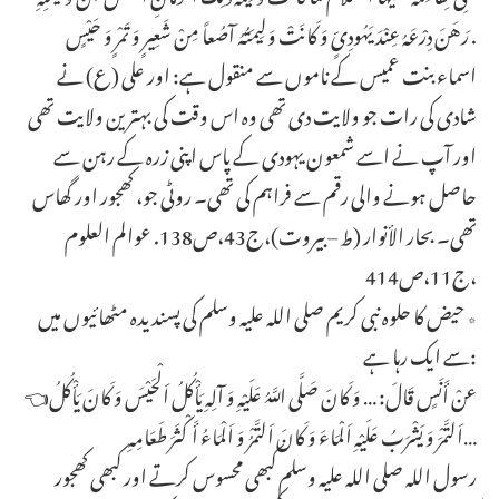
رَهَنَ دِرْعَهُ عِنْدَ یَهُودِیٍّ وَ کَانَتْ وَلِیمَتُهُ آصُعاً مِنْ شَعِیرٍ وَ تَمْرٍ وَ حَیْسٍ .
اسماء بنت عمیس کے ناموں سے منقول ہے: اور علی (ع) نے
شادی کی رات جو ولایت دی تھی وہ اس وقت کی بہترین ولایت تھی
اور آپ نے اسے شمعون یہودی کے پاس اپنی زرہ کے رہن سے
حاصل ہونے والی رقم سے فراہم کی تھی۔ روٹی جو، کھجور اور گھاس
تھی۔ بحار الأنوار (ط – بیروت)،ج43،ص138. عوالم العلوم
،ج11،ص414
٭ حیض کا حلوہ نبی کریم صلی اللہ علیہ وسلم کی پسندیدہ مٹھائیوں میں
سے ایک رہا ہے:
👈عنْ أَنَسٍ قَالَ: … وَ کَانَ صَلَّى اللَّهُ عَلَیْهِ وَ آلِهِ یَأْکُلُ اَلْحَیْسَ وَ کَانَ یَأْکُلُ
اَلتَّمْرَ وَ یَشْرَبُ عَلَیْهِ اَلْمَاءَ وَ کَانَ اَلتَّمْرُ وَ اَلْمَاءُ أَکْثَرَ طَعَامِهِ…
رسول اللہ صلی اللہ علیہ وسلم کبھی محسوس کرتے اور کبھی کھجور