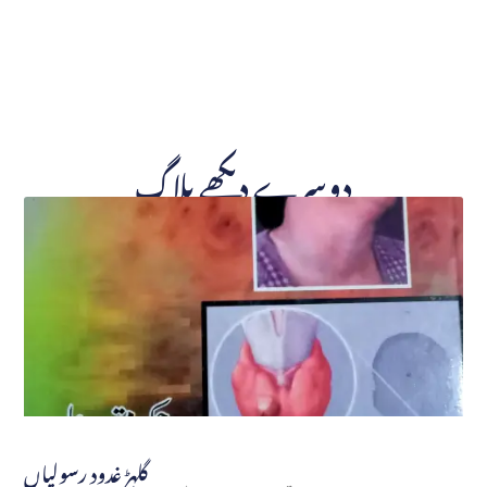
دوسرے دیکھے بلاگ
گلہڑ غدود رسولیاں