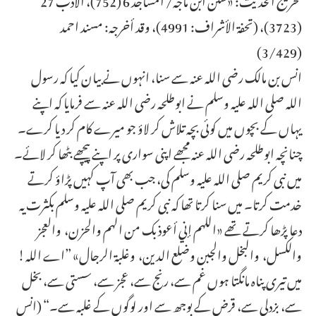
(3723)، (تحفة الأشراف: 4991)، وقد أخرجہ: مسند احمد
(3/429)
انس بن مالک رضی اللہ عنہ سے سنا، انہوں نے بیان کیا کہ رسول
اللہ صلی اللہ علیہ وسلم نے ابوطلحہ رضی اللہ عنہ سے فرمایا کہ اپنے
یہاں کے بچوں میں کوئی بچہ تلاش کر لاؤ جو میرے کام کر دیا کرے۔
چنانچہ ابوطلحہ رضی اللہ عنہ مجھے اپنی سواری پر اپنے پیچھے بٹھا کر لائے۔
میں نبی کریم صلی اللہ علیہ وسلم کی، جب بھی آپ کہیں پڑاؤ کرتے
خدمت کرتا۔ میں سنا کرتا تھا کہ نبی کریم صلی اللہ علیہ وسلم بکثرت یہ
دعا پڑھا کرتے تھے «اللهم إني أعوذ بك من الهم والحزن،‏‏‏‏ ‏‏‏‏ والعجز
والكسل،‏‏‏‏ ‏‏‏‏ والبخل والجبن وضلع الدين،‏‏‏‏ ‏‏‏‏ وغلبة الرجال» ”اے اللہ!
میں تیری پناہ مانگتا ہوں غم سے، رنج سے، عجز سے، سستی سے، بخل
سے، بزدلی سے، قرض کے بوجھ سے اور لوگوں کے غلبہ سے۔“ (انس