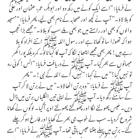
نے فرمایا: “اسے ایک کونے میں رکھ دو اور ابوبکر، عمر، عثمان اور علی
کو بلا لاؤ۔” آپ نے کچھ اور صحابہ کے نام بھی لیے، پھر فرمایا: “مسجد
والوں کو بھی اور راستے میں جو بھی ملے سب کو بلاؤ۔” مجھے بڑا تعجب
ہوا کہ تھوڑا سا تو کھانا ہے اور رسول اللہ ﷺ اتنے افراد کو بلا
رہے ہیں! پھر بھی مجھے اچھا نہ لگا کہ آپ کا کہا ٹالو۔ کمرہ بلکہ پورا گھر
مہمانوں سے بھر گیا۔ آپﷺ نے دریافت فرمایا: “انس! کوئی رہ
تو نہیں گیا؟” میں نے کہا: “نہیں، اے اللہ کے نبی!۔” پھر
آپﷺ نے فرمایا: “وہ برتن اٹھالاؤ۔” میں نے برتن لا کر آپ
کے سامنے رکھ دیا۔ آپﷺ نے اپنی تین انگلیاں برتن میں ڈال
دیں۔ حَیس پھولنے لگا اور پھولتے پھولتے اوپر آگیا۔ لوگوں نے کھانا
شروع کردیا۔ سب نے خوب جی بھر کے کھایا اور فارغ ہوکر چلے
گئے۔ برتن میں پہلے جتنا حیس باقی تھا۔ آپﷺ نے فرمایا: “اسے