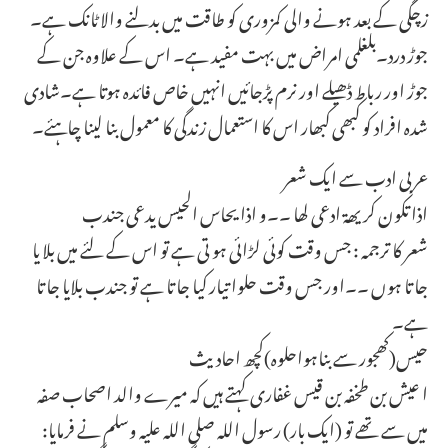
زچگی کے بعد ہونے والی کمزوری کو طاقت میں بدلنے والا ٹانک ہے۔
جوڑ درد۔بلغلمی امراض میں بہت مفید ہے۔ اس کے علاوہ جن کے
جوڑ اور رباط ڈھیلے اور نرم پڑجائیں انہیں خاص فائدہ ہوتا ہے۔شادی
شدہ افراد کو کبھی کبھار اس کا استعمال زندگی کا معمول بنا لینا چاہئے۔
عربی ادب سے ایک شعر
اذا تکون کریھة ادعی لھا ۔۔و اذا یحاس الحیس یدعی جندب
شعر کا ترجمہ : جس وقت کوئی لڑائی ہو تی ہے تو اس کے لئے میں بلا یا
جا تا ہوں ۔۔اور جس وقت حلوا تیار کیا جا تا ہے تو جندب بلایا جا تا
ہے۔
حیس(کھجور سے بناہواحلوہ)کچھ احادیث
ا عیش بن طخفہ بن قیس غفاری کہتے ہیں کہ میرے والد اصحاب صفہ
میں سے تھے تو (ایک بار) رسول اللہ صلی اللہ علیہ وسلم نے فرمایا: