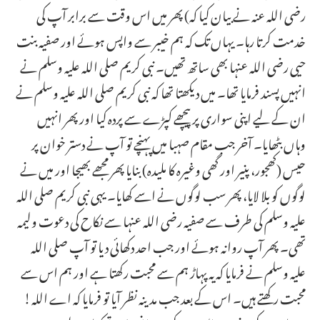
رضی اللہ عنہ نے بیان کیا کہ) پھر میں اس وقت سے برابر آپ کی
خدمت کرتا رہا۔ یہاں تک کہ ہم خیبر سے واپس ہوئے اور صفیہ بنت
حیی رضی اللہ عنہا بھی ساتھ تھیں۔ نبی کریم صلی اللہ علیہ وسلم نے
انہیں پسند فرمایا تھا۔ میں دیکھتا تھا کہ نبی کریم صلی اللہ علیہ وسلم نے
ان کے لیے اپنی سواری پر پیچھے کپڑے سے پردہ کیا اور پھر انہیں
وہاں بٹھایا۔ آخر جب مقام صہبا میں پہنچے تو آپ نے دستر خوان پر
حیس (کھجور، پنیر اور گھی وغیرہ کا ملیدہ) بنایا پھر مجھے بھیجا اور میں نے
لوگوں کو بلا لایا، پھر سب لوگوں نے اسے کھایا۔ یہی نبی کریم صلی اللہ
علیہ وسلم کی طرف سے صفیہ رضی اللہ عنہا سے نکاح کی دعوت ولیمہ
تھی۔ پھر آپ روانہ ہوئے اور جب احد دکھائی دیا تو آپ صلی اللہ
علیہ وسلم نے فرمایا کہ یہ پہاڑ ہم سے محبت رکھتا ہے اور ہم اس سے
محبت رکھتے ہیں۔ اس کے بعد جب مدینہ نظر آیا تو فرمایا کہ اے اللہ!