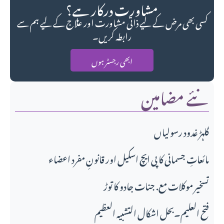
مشاورت درکار ہے؟
کسی بھی مرض کے لیے ذاتی مشاورت اور علاج کے لیے ہم سے
رابطہ کریں۔
ابھی رجسٹر ہوں
نئے مضامین
گلہڑ غدود رسولیاں
مائعاتِ جسمانی کا پی ایچ اسکیل اور قانونِ مفرد اعضاء
تسخیر موکلات مع. جنات جادو کا توڑ
فتح العلیم۔بحل اشکال التشبیہ العظیم