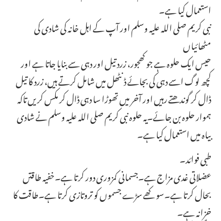
استعمال کیا ہے۔
نبی کریم صلی اللہ علیہ وسلم اور آپ کے اہل خانہ کی شادی کی
مٹھائیاں
حیس ایک حلوہ ہے جو کھجور، زرد تیل اور دہی سے بنایا جاتا ہے اور
کچھ لوگ اسے دہی کی بجائے ڈنٹھل میں شامل کرتے ہیں، زرد کا تیل
ڈال کر گوندھتے رہیں اور آخر میں تھوڑا سا دہی ڈال کر مکس کریں تاکہ
ہموار حلوہ بن جائے۔یہ حلوہ نبی کریم صلی اللہ علیہ وسلم نے شادی
بیاہ میں استعمال کیا ہے۔
طبی فوائد۔
عضلاتی غدی مزاج ہے۔جسمانی کمزوری دور کرتا ہے۔خفیہ طاقتں
بحال کرتا ہے۔سوکھے سڑے جسموں کو تروتازی کرتا ہے۔طاقت کا
خزانہ ہے۔