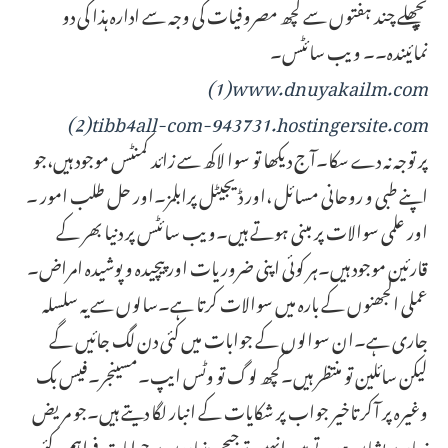
پچھلے چند ہفتوں سے کچھ مصروفیات کی وجہ سے ادارہ ہذا کی دو
نمائیندہ۔۔ ویب سائٹس۔
(1)www.dnuyakailm.com
(2)tibb4all-com-943731.hostingersite.com
پر توجہ نہ دے سکا۔آج دیکھا تو سوا لاکھ سے زائد کمنٹس موجود ہیں،جو
اپنے طبی و روحانی مسائل ،اور ڈیجیٹل پرابلمز۔اور حل طلب امور ۔
اور علمی سوالات پر مبنی ہوتے ہیں۔ویب سائٹس پر دنیا بھر کے
قارئین موجود ہیں۔ہر کوئی اپنی ضروریات اور پیچیدہ و پوشیدہ امراض۔
عملی الجھنوں کے بارہ میں سوالات کرتا ہے۔سالوں سے یہ سلسلہ
جاری ہے۔ان سوالوں کے جوابات میں کئی دن لگ جائیں گے
لیکن سائلین تو منتظر ہیں۔کچھ لوگ تو وٹس ایپ۔مسینجر۔فیس بک
وغیرہ پر آکر تاخیر جواب پر شکایات کے انبار لگا دیتے ہیں۔جو مریض
زیادہ پریشان ہوتے ہیں انہیں ترجیحی بنیادوں پر جوابات فراہم کئے