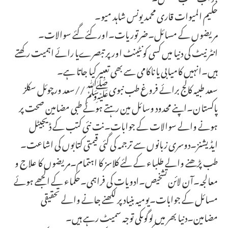
حکیم المیوات قاری محمد یونس شاہد میو۔
مریضوں کے مسائل۔ضرتوریات۔اور کئے گئے سوالات۔
انٹر نیٹ کی دنیا میں کسی کونٹینٹ اور پر تبصرےیا رائے اہمیت رکھتے
ہیں۔انہیں کامیابی یا ناکامی سے بھی تعبیر کیا جاتا ہے۔
سعد طبیہ کالج برائے فروغ طب نبویﷺ//سعد ورچوئل سکلز
پاکستان۔اپنے محدود وسائل مین رہتے ہوئے طبی مضامین صحت پر
ہونے والے سوالات کے جوابات۔نت نئی کتب کے ڈیجیٹل
ایڈیشنز۔دوسری زبانوں سے ترجمہ کی گئی قیمتی کتابوں کی اشاعت۔
طب پڑھنے والے طلباء کے لئے کلاسز کا اہتمام۔مریضوں کا علاج و
معالجہ۔آن لائن تشخیص۔ادویات کی فراہمی۔حکماء کے الجھے ہوئے
مسائل کے جوابات۔یومیہ بنیاد پر لکھنے جانے والے تحقیقی
مضامین۔دنیا بھر میں لوگوںکی توجہ سمیٹ رہے ہیں۔