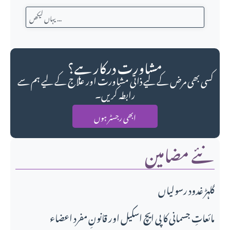
مشاورت درکار ہے؟
کسی بھی مرض کے لیے ذاتی مشاورت اور علاج کے لیے ہم سے
رابطہ کریں۔
ابھی رجسٹر ہوں
نئے مضامین
گلہڑ غدود رسولیاں
مائعاتِ جسمانی کا پی ایچ اسکیل اور قانونِ مفرد اعضاء