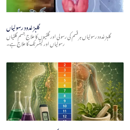
گلہڑ غدود رسولیاں
گلہڑ غدود رسولیاں ہر قسم کی رسولی اور گلٹیوں کا علاج جسم گلٹیاں
رسولیاں اور کینسر تک کا علاج ہے۔