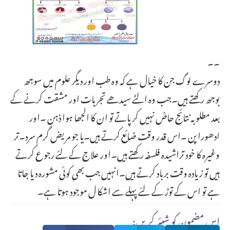
۔۔
دوسرے لوگ جن کا خیال ہے کہ وہ طب اور دیگر علوم میں سوجھ
بوجھ رکھتے ہیں۔جب وہ الٹے سیدھے تجربات اور مشقت کرنے کے
بعد مطلوبہ نتائج حاصؒ نہیں کر پاتے تو ان کا الجھا ہوا ذہن ۔اور
ادھورا پن ۔اس قدر وقت ضائع کرتے ہیں۔یا جو مریض گرم سرد۔تر
وغیرہ کا خود تراشیدہ فلسفہ رکھتے ہیں۔اور علاج کے لئے رجوع کرتے
ہیں تو زیادہ وقت برباد کرتے ہیں۔انہیں جب بھی کوئی مشورہ دیا جاتا
ہے تو اس کے توڑ کے لئے پہلے سے اشکا ل موجود ہوتا ہے۔
:اس مضمون کو شیئر کریں