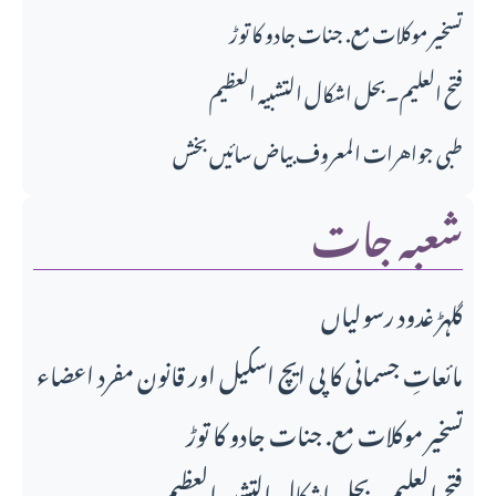
تسخیر موکلات مع. جنات جادو کا توڑ
فتح العلیم۔بحل اشکال التشبیہ العظیم
طبی جواهرات المعروف بیاض سائیں بخش
شعبہ جات
گلہڑ غدود رسولیاں
مائعاتِ جسمانی کا پی ایچ اسکیل اور قانونِ مفرد اعضاء
تسخیر موکلات مع. جنات جادو کا توڑ
فتح العلیم۔بحل اشکال التشبیہ العظیم