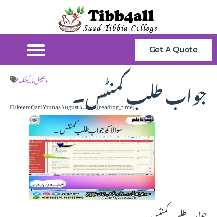
Get A Quote
جواب طلب کمنٹس۔
ڈیجیٹل مارکیٹنگ
Hakeem Qari Younas
August 5, 2024
[reading_time]
جواب طلب کمنٹس۔