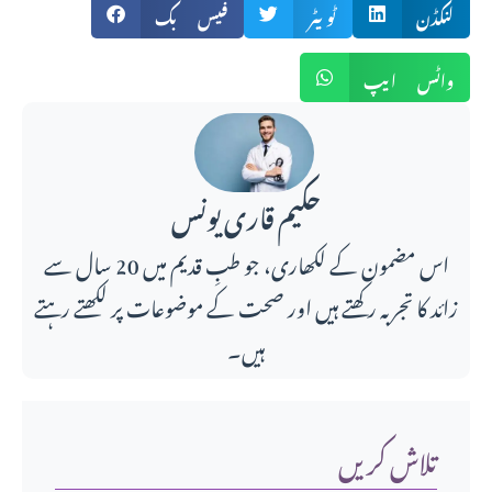
لنکڈن
ٹویٹر
فیس بک
واٹس ایپ
حکیم قاری یونس
اس مضمون کے لکھاری، جو طبِ قدیم میں 20 سال سے
زائد کا تجربہ رکھتے ہیں اور صحت کے موضوعات پر لکھتے رہتے
ہیں۔
تلاش کریں