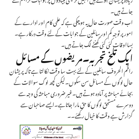
جاتے ہیں۔
اب وقت صورت حال یہ ہوچکی ہے کہ علمی کام اور ادارے کے
امور پر توجہ کم اور سائلین کے جوابات کے لئے وقت درکار ہے۔
بسااوقات کئی کئی گھنٹے لگ جاتے ہیں۔
ایک تلخ تجربہ۔مریضوں کے مسائل
راقم الحروف سائلین کے لئے بہت سا وقت نکالتا ہے تاکہ پریشان
حال لوگوں کے مسائل سن سکوں۔لیکن کچھ لوگ سوالات کے
بجائے مباحثہ پر آمادہ ہوتے ہیں۔غیر ضروری مباحثہ کی وجہ سے
دوسرے مستحق لوگوں کا حق مارا جاتاہے۔ایسے صاحبان سے
گزارش ہے وقت کا خیال رکھئے۔۔