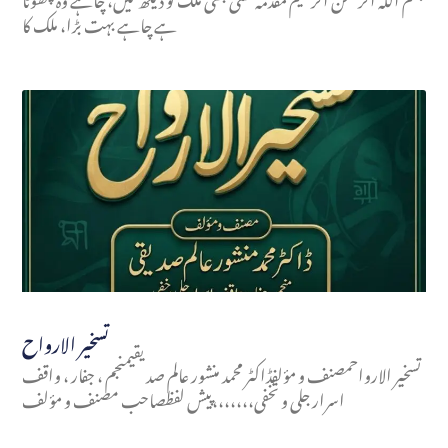
ہے چاہے بہت بڑا، ملک کا
تسخير الارواح
تسخير الارواحمصنف و مؤلفڈاکٹر محمد منشور عالم صدیقیمنجم ، جفار ، واقف
اسرار جلی و تخفی،،،،،،،پیش لفظصاحب مصنف و مؤلف