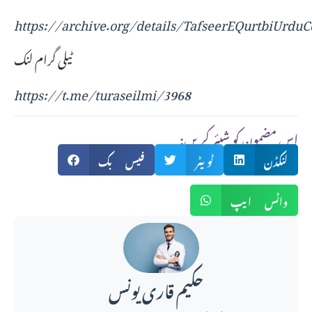
https://archive.org/details/TafseerEQurtbiUrdu
ٹیلی گرام لنک
https://t.me/turaseilmi/3968
:اس مضمون کو شیئر کریں
لنکڈن
ٹویٹر
فیس بک
واٹس ایپ
حکیم قاری یونس