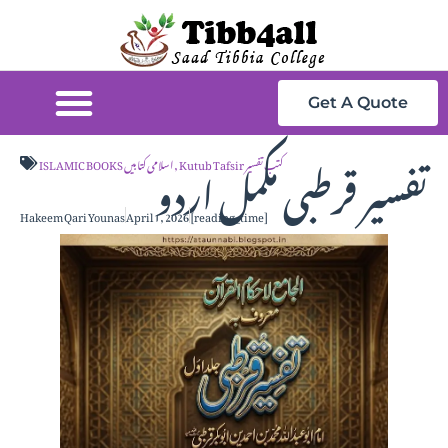
Get A Quote
تفسیر قرطبی مکمل اردو
Kutub Tafsir کتب تفسیر
,
ISLAMIC BOOKS اسلامی کتابیں
Hakeem Qari Younas
April 1, 2026
[reading_time]