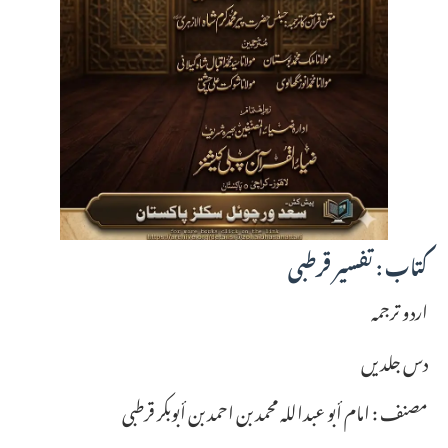
کتاب : تفسیر قرطبی
اردو ترجمہ
دس جلدیں
مصنف : امام أبو عبداللہ محمد بن احمد بن أبوبکر قرطبی