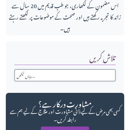
اس مضمون کے لکھاری، جو طبِ قدیم میں 20 سال سے
زائد کا تجربہ رکھتے ہیں اور صحت کے موضوعات پر لکھتے رہتے
ہیں۔
تلاش کریں
مشاورت درکار ہے؟
کسی بھی مرض کے لیے ذاتی مشاورت اور علاج کے لیے ہم سے
رابطہ کریں۔