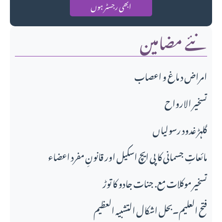
ابھی رجسٹر ہوں
نئے مضامین
امراض د ماغ و اعصاب
تسخير الارواح
گلہڑ غدود رسولیاں
مائعاتِ جسمانی کا پی ایچ اسکیل اور قانونِ مفرد اعضاء
تسخیر موکلات مع. جنات جادو کا توڑ
فتح العلیم۔بحل اشکال التشبیہ العظیم