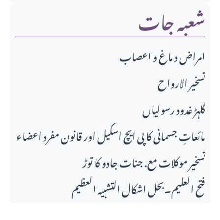
شعبہ جات
امراض د ماغ و اعصاب
تسخير الارواح
گلہڑ غدود رسولیاں
مائعاتِ جسمانی کا پی ایچ اسکیل اور قانونِ مفرد اعضاء
تسخیر موکلات مع. جنات جادو کا توڑ
فتح العلیم۔بحل اشکال التشبیہ العظیم