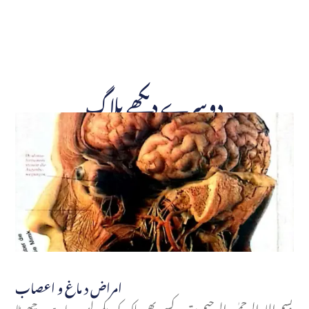
دوسرے دیکھے بلاگ
امراض د ماغ و اعصاب
بسم اللہ الرحمٰن الرحیم مقدمہ کسی بھی ملک کو دیکھ لیں، چاہے وہ چھوٹا