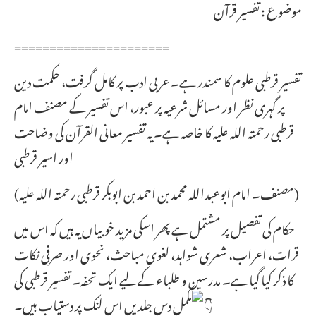
موضوع : تفسیر قرآن
======================
تفسیر قرطبی علوم کا سمندر ہے۔ عربی ادب پر کامل گرفت، حکمت دین
پر گہری نظر اور مسائل شرعیہ پر عبور، اس تفسیر کے مصنف امام
قرطبی رحمتہ اللہ علیہ کا خاصہ ہے۔ یہ تفسیر معانی القرآن کی وضاحت
اور اسیر قرطبی
(مصنف۔ امام ابوعبداللہ محمد بن احمد بن ابوبکر قرطبی رحمتہ اللہ علیہ)
حکام کی تفصیل پر مشتمل ہے پھر اسکی مزید خوبیاں یہ ہیں کہ اس میں
قرات، اعراب، شعری شواہد، لغوی مباحث، نحوی اور صرفی نکات
کا ذکر کیا گیا ہے۔ مدرسین و طلباء کے لیے ایک تحفہ۔ تفسیر قرطبی کی
مکمل دس جلدیں اس لنک پر دستیاب ہیں۔