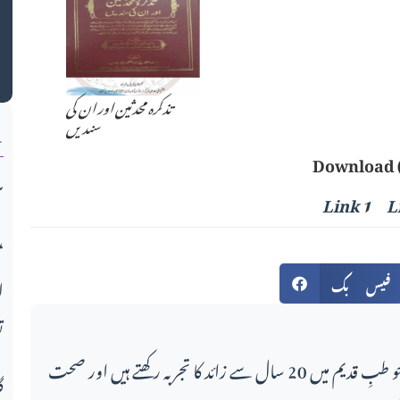
ک
تذکرہ محدثین اور ان کی
ن
سندیں
Download 
س
Link 1
L
میو قوم کی تعلیمی انفرادی و اج
فیس بک
ا
ت
اس مضمون کے لکھاری، جو طبِ قدیم میں 20 سال سے زائد کا تجربہ رکھتے ہیں اور صحت
گ