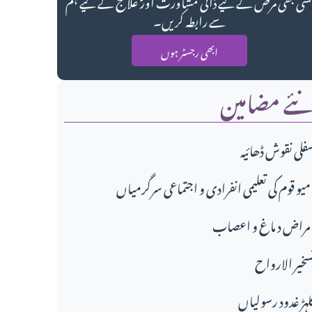
سی بھی مرض کے لیے ذاتی مشاورت اور علاج کے لیے ہم
سے رابطہ کریں۔
ابھی رجسٹر ہوں
ئے مضامین
فلی نقوش ڈھائیہ
تماعی سرگرمیاں،
مراض د ماغ و اعصاب
سخير الارواح
لہڑ غدود رسولیاں