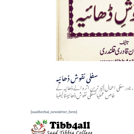
سفلی نقوش ڈھائیہ
در سفلی اعمال | تیز ترین اثر والے ڈھائیہ کے
خاص عملیاتسفلی نقوش ڈھائیہتالیفبا
[saadherbal_newsletter_form]