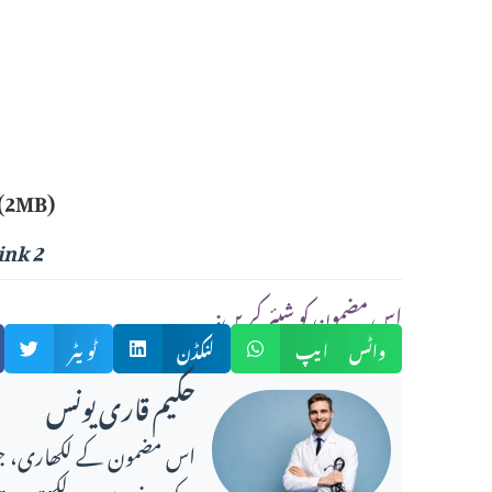
(2MB)
ink 2
:اس مضمون کو شیئر کریں
واٹس ایپ
لنکڈن
ٹویٹر
حکیم قاری یونس