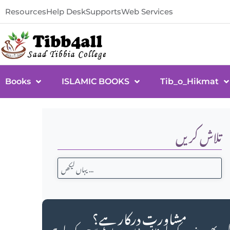
Resources
Help Desk
Supports
Web Services
Books
ISLAMIC BOOKS
Tib_o_Hikmat
تلاش کریں
مشاورت درکار ہے؟