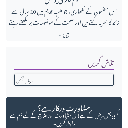
اس مضمون کے لکھاری، جو طبِ قدیم میں 20 سال سے
زائد کا تجربہ رکھتے ہیں اور صحت کے موضوعات پر لکھتے رہتے
ہیں۔
تلاش کریں
مشاورت درکار ہے؟
کسی بھی مرض کے لیے ذاتی مشاورت اور علاج کے لیے ہم سے
رابطہ کریں۔