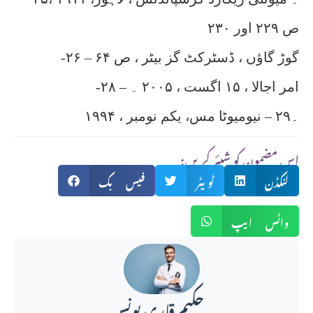
ص ۲۲۹ اور ۲۳۰
-۲۶ – گوڑ گاؤں ، ڈسٹرکٹ گز بیٹر ، ص ۶۴
-۲۸ – امر اجالا ، ۱۵ اگست ، ۲۰۰۵ ۔
۔۲۹ – نیومیوٹا مس، یکم نومبر ، ۱۹۹۴
:اس مضمون کو شیئر کریں
لنکڈن
ٹویٹر
فیس بک
واٹس ایپ
حکیم قاری یونس