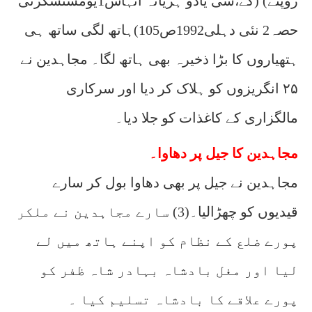
روپئے) (کے،سی یادو ہریانہ اتہاس1یومسنسکرتی
حصہ2 نئی دہلی1992ص105)ہاتھ لگی ساتھ ہی
ہتھیاروں کا بڑا ذخیرہ بھی ہاتھ لگا۔ مجاہدین نے
۲۵ انگریزوں کو ہلاک کر دیا اور سرکاری
مالگزاری کے کاغذات کو جلا دیا۔
مجاہدین کا جیل پر دھاوا۔
مجاہدین نے جیل پر بھی دھاوا بول کر سارے
قیدیوں کو چھڑالیا۔(3) سارے مجاہدین نے ملکر
پورے ضلع کے نظام کو اپنے ہاتھ میں لے
لیا اور مغل بادشاہ بہادر شاہ ظفر کو
پورے علاقے کا بادشاہ تسلیم کیا ۔