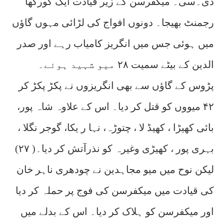
ڈی۔سی۔ میکفرسن کے زیر قیادت ایک گورکھا
رجمنٹ بھیجا۔ دونوں افواج کی لڑائی مہوں گاؤں
میں ہوئی جس میں انگریز کامیاب رہے اور صدر
الدین کے بیٹے سمیت ۲۸ میو شہید ہوئے۔
پڑوس کے گاؤں سے بھی انگریزوں نے پکڑ پکڑ کر
۴۲ میووں کو قتل کر دیا۔ اس کے علاوہ شاہ پور،
بائی کھیڑا ، کھیڈ لا ، چتوڑہ، نہا ر یکا، گوجر نگلا ،
بہری پور ، کھیڑی وغیرہ کو نذرآتش کر دیا۔( ۲۷)
لیکن نوح میں میو مجاہدین نے چودھری ناہر خان
کی قیادت میں میکفرسن کی فوج پر حملہ کر دیا
اور میکفرسن کو ہلاک کر دیا۔ اس کے بدلے میں