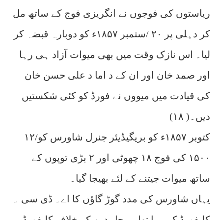
ریاستوں کی فوجوں نے انگریزی فوج کے ساتھ مل
کر دہلی پر ۲۰ /ستمبر ۱۸۵۷ء کو دوبارہ قبضہ کر
لیا۔ اس نازک وقت میں بھی میوات آزاد ہی رہا
اور صمد خان اور ان کے د اما د علی حسن خان
کی قیادت میں میووں نے فورڈ کو کئی شکستیں
دیں۔( ۱۸)
۱۲/کتوبر ۱۸۵۷ء کو بریگیڈیئر جنرل شاورس کو
۱۵۰۰ کی فوج ۱۸ چھوٹی اور ۲ بڑی توپوں کے
ساتھ میوات جیتنے کے لئے بھیجا گیا۔
یہاں شاورس کی مدد گوڑ گاؤں کا اے۔ ڈی سی ۔
کلیفورڈ کر رہا تھا۔ مجاہدین کے خلاف کلیفورڈ