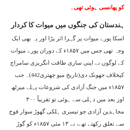
کو پھانسی ہوئی تھی۔
ہندستان کی جنگوں میں میوات کا کردار
اسکا پورے میوات پر گہرا اثر پڑا اور یہ بھی ایک
وجہ تھی جس میں ۱۸۵۷ء کے دوران پورے میوات
کے لوگوں نے اپنی ساری طاقت انگریزی سامراج
کیخلاف جھونک دی(تاریخ میو چھتری442)۔ جب
۱۸۵۷ء میں جنگ آزادی کی شروعات پہلے میرٹھ
اور بعد میں دہلی سے ہوئی تو تقریباً ۳۰۰
مجاہدین آزادی جو تیسری ہلکی گھوڑ سوار فوج
سے تعلق رکھتے تھے، نے ۱۳ مئی ۱۸۵۷ء کو گوڑ