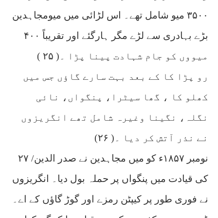
۳۵۰۰ میو شامل تھے۔ اس لڑائی میں میومجاہدین
بڑے بہادری سے لڑے مگر ہارگئے اور تقریباً ۴۰۰
میووں کو جام شہادت پینا پڑا ۔( ۲۵ )
رو پڑا کا کے بعد بہت سارے گاؤں جس میں
کھلو کا ، گھا سیٹرا، پنگواں، نائی
نگلہ، نگینا وغیرہ شامل تھے انگریزوں
نے نذر آتش کر دیا ۔( ۲۶)
۲۷ /نومبر ۱۸۵۷ء کو میں مجاہدین نے صدر الدین
کی قیادت میں پنگواں پر حملہ بول دیا۔ انگریزوں
نے فوری طور پر کیپٹن رمزے اور گوڑ گاؤں کے اے۔