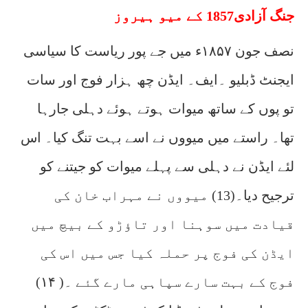
جنگ آزادی1857 کے میو ہیروز
نصف جون ۱۸۵۷ء میں جے پور ریاست کا سیاسی
ایجنٹ ڈبلیو ۔ایف۔ ایڈن چھ ہزار فوج اور سات
تو پوں کے ساتھ میوات ہوتے ہوئے دہلی جارہا
تھا۔ راستے میں میووں نے اسے بہت تنگ کیا۔ اس
لئے ایڈن نے دہلی سے پہلے میوات کو جیتنے کو
ترجیح دیا۔(13) میووں نے مہراب خان کی
قیادت میں سوہنا اور تاؤڑو کے بیچ میں
ایڈن کی فوج پر حملہ کیا جس میں اس کی
فوج کے بہت سارے سپاہی مارے گئے ۔( ۱۴)