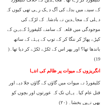
کے سینے میں بدلے کی آگ دہک رہی تھی کیوں کہ
دہلی کے مجاہدین نے بادشاہ کے لڑکے کی
موجودگی میں قلعہ کے سامنے کلیفورڈ کےبہن کے
کپڑے پھاڑ کر ننگا کر کے توپ کے پہئے کے ساتھ
باندھا تھا؟ اور پھر اس کے ٹکڑے ٹکڑے کر دیا تھا۔(
19)
انگریزوں کے میوات پر ظالم کی انتہا
کلیفورڈ نے میوات میں گاؤں کے گاؤں جلا دیے اور
قتل عام کیا۔ یہاں تک کہ عورتوں اور بچوں کو
بھی نہیں بخشا۔ (۲۰)