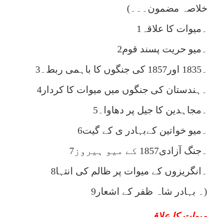
(خلاصہ مضمون۔۔۔
1۔میوات کا علاقہ
2۔میو حریت پسند قوم
3۔1835 اور1857 کی جنگوں کا باہمی ربط۔
4۔ہندستان کی جنگوں میں میوات کا کردار
5۔مجاہدین کا جیل پر دھاوا۔
6۔میو خواتین کےبہادر ی کے گیت
7۔جنگ آزادی1857 کے میو ہیروز
8۔انگریزوں کے میوات پر ظالم کی انتہا
9۔ بہادر شاہ ظفر کے اشعار)
میوات کا علاقہ