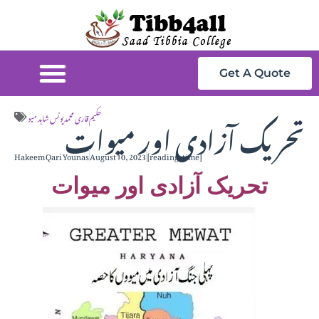
Get A Quote
تحریک آزادی اور میوات
حکیم قاری محمد یونس شاہد میو
Hakeem Qari Younas
August 10, 2023
[reading_time]
تحریک آزادی اور میوات