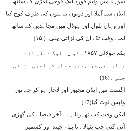
سوہنا میں ولیم فورڈ ایک فوجی ٹکڑی کے ساتھ
ایڈن سے آملا اور دونوں نے پلوں کی طرف کوچ کیا
اور وہاں پلول اور ہوڈل میں مجاہدین کے ساتھ
لمبے وقت تک ان کی لڑائی چلی -( ۱۵)
یکم جولائی ۱۸۵۷ء کو یہ لوگ دہلی گئے۔
وہاں بھی مجاہدین سے ان کی لمبی لڑائی
چلی ۔(16)
اگست میں ایڈن مجبور اور لاچار ہو کر جے پور
واپس لوٹ گیا(17)
لیکن وقت کب ٹھہرتا ہے۔ آخر فیصلے کی گھڑی
آئی گئی جب پٹیالا ، نا بھا ، جیند اور کشمیر