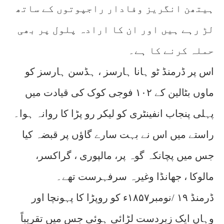
ہیتھن انگریز وفادار راجپوتوں کے ساتھ
لڑ رہے ہیں اور ان کا ارادہ پلول پر بھی
حملہ کرنے کا ہے۔
اس پر ڈرمنڈ ٹو ہانا ہارسز ، ہڈسن ہارسز کو
ماوں بٹالین کے ۱۰۲ فوجی کوک کی قیادت میں
پہلی پنجاب انفینٹری کو لیکر رو پڑا کا روانہ ہوا۔
راستے میں اس نے بہت سارے گاؤں پر قبضہ کیا
جس میں پچانکہ گوہ پر، مالپوری ، گراکسر،
مالوکا ، جھانڈا وغیرہ سرفہرست تھے۔
ڈرمنڈ ۱۹ /نومبر۱۸۵۷ء کو روپڑا کا پہونچا اور
وہاں ایک زبردست لڑائی ہوئی جس میں تقریباً