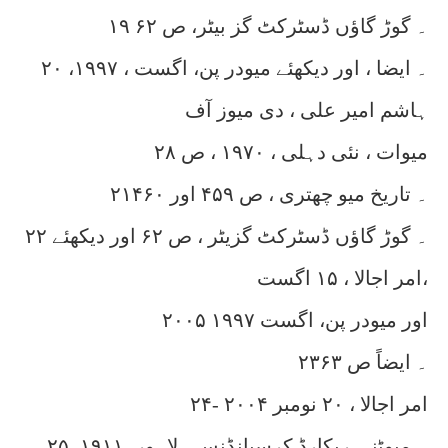
۱۹ ۔ گوڑ گاؤں ڈسٹرکٹ گز بیٹر، ص ۶۲
۲۰ ۔ ایضا ، اور دیکھئے میودر پن، اگست ، ۱۹۹۷،
ہاشم امیر علی ، دی میوز آف
میوات ، نئی دہلی ، ۱۹۷۰ ، ص ۲۸
۲۱۔ تاریخ میو چھتری ، ص ۴۵۹ اور ۴۶۰
۲۲ ۔ گوڑ گاؤں ڈسٹرکٹ گزیٹر ، ص ۶۲ اور دیکھئے
امر اجالا ، ۱۵ اگست،
۲۰۰۵ اور میودر پن، اگست ۱۹۹۷
۲۳۔ ایضاً ص ۶۳
۲۴- امر اجالا ، ۲۰ نومبر ۲۰۰۴
۲۵۔ میوٹنی ریکارڈ کرسپانڈنس ، لاہور، ۱۹۱۱ ،