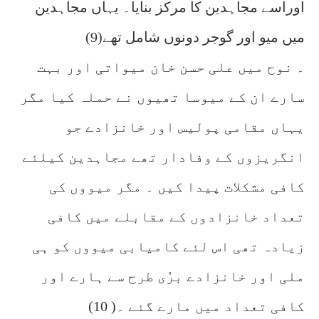
اوراسے مجاہدین کا مرکز بنایا۔ یہاں مجاہدین
میں میو اور گوجر دونوں شامل تھے(9)
۔ نوح میں علی حسن خان میواتی اور بہت
سارے ان کے میوسا تھیوں نے حملہ کیا مگر
یہاں مقامی پولیس اور خانزادے جو
انگریزوں کے وفادار تھے مجاہدین کیلئے
کافی مشکلات پیدا کیں ۔ مگر میووں کی
تعداد خانزادوں کے مقابلے میں کافی
زیادہ تھی اس لئے کامیابی میووں کو ہی
ملی اور خانزادے برُی طرح سے ہارے اور
کافی تعداد میں مارے گئے ۔( 10)