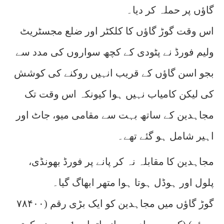
گاؤں پر حملہ کر دیا۔
اس وقت گوڑ گاؤں کا کلکٹر اور ضلع مجسٹریٹ
ولیم فورڈ نے پٹودی کے کچھ سواروں کی مدد سے
بجو اسن گاؤں کے قریب انہیں روکنے کی کوشش
کی لیکن کامیاب نہیں ہوا کیونکہ اس وقت تک
مجاہدین کے ساتھ بہت سے مقامی میو، جاٹ اور
اہیر شامل ہو گئے تھے۔
مجاہدین کا مقابلہ نہ کر پانے پر فورڈ بھونڈی،
پلول اور ہوڈل ہوتا ہوا متھر ابھاگ گیا۔
گوڑ گاؤں میں مجاہدین کو ایک بڑی رقم (۷۸۴۰۰