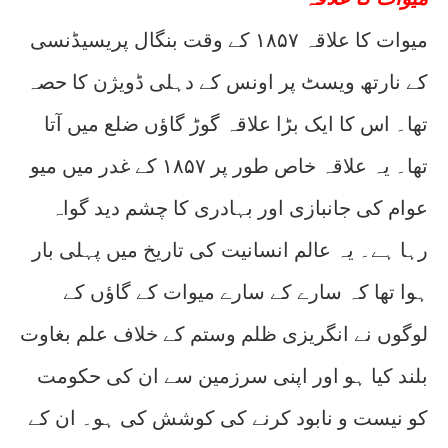
میوات کا علاقہ ۱۸۵۷ کے وقت بنگال پریسیڈنسی
کے نارتھ ویسٹ پر اونس کے دہلی ڈویژن کا حصہ
تھا۔ اس کا ایک بڑا علاقہ گوڑ گاؤں ضلع میں آتا
تھا۔ یہ علاقہ خاص طور پر ۱۸۵۷ کے غدر میں میو
عوام کی جانبازی اور بہادری کا چشم دید گواہ
رہا ہے۔ یہ عالم انسانیت کی تاریخ میں پہلی بار
ہوا تھا کہ سارے کے سارے میوات کے گاؤں کے
لوگوں نے انگریزی ظلم وستم کے خلاف علم بغاوت
بلند کیا ہو اور اپنی سرزمین سے ان کی حکومت
کو نیست و نابود کرنے کی کوشش کی ہو۔ ان کے