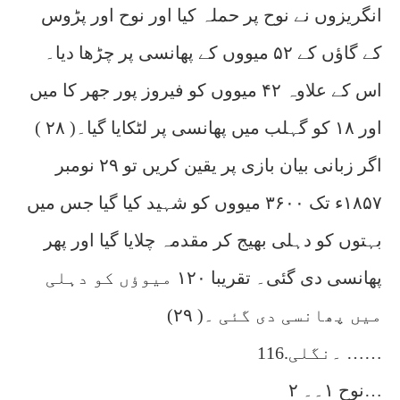
انگریزوں نے نوح پر حملہ کیا اور نوح اور پڑوس
کے گاؤں کے ۵۲ میووں کے پھانسی پر چڑھا دیا۔
اس کے علاوہ ۴۲ میووں کو فیروز پور جھر کا میں
اور ۱۸ کو گہلب میں پھانسی پر لٹکایا گیا۔( ۲۸ )
اگر زبانی بیان بازی پر یقین کریں تو ۲۹ نومبر
۱۸۵۷ء تک ۳۶۰۰ میووں کو شہید کیا گیا جس میں
بہتوں کو دہلی بھیج کر مقدمہ چلایا گیا اور پھر
پھانسی دی گئی۔ تقریبا ۱۲۰ میوؤں کو دہلی
میں پھانسی دی گئی ۔( ۲۹)
1۔نگلی.16 ……
۲ نوح ١۔۔…