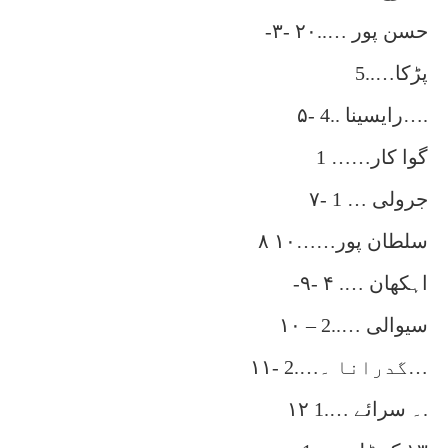
-۳- حسن پور …..۲۰
پڑکا…..5
۵- رايسينا ..4….
گوا کار…… 1
۷- جرولی … 1
۸ سلطان پور……۱۰
-۹- اہکھان …. ۴
۱۰ – سيوالی …..2
۱۱- گدرانا ۔….2…
۱۲ ۔ سرائے ….1.