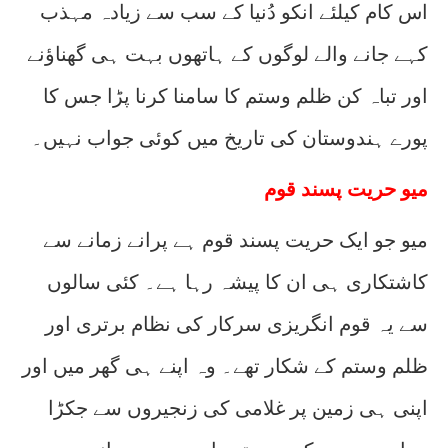
اس کام کیلئے انکو دُنیا کے سب سے زیادہ مہذب
کہے جانے والے لوگوں کے ہاتھوں بہت ہی گھناؤنے
اور تباہ کن ظلم وستم کا سامنا کرنا پڑا جس کا
پورے ہندوستان کی تاریخ میں کوئی جواب نہیں۔
میو حریت پسند قوم
میو جو ایک حریت پسند قوم ہے پرانے زمانے سے
کاشتکاری ہی ان کا پیشہ رہا ہے۔ کئی سالوں
سے یہ قوم انگریزی سرکار کی نظام برتری اور
ظلم وستم کے شکار تھے۔ وہ اپنے ہی گھر میں اور
اپنی ہی زمین پر غلامی کی زنجیروں سے جکڑا