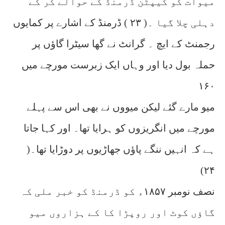
میوات کو کیپٹن ڈرمنڈ کے حوالے کر کے
دہلی چلا گیا ۔( ۲۳ ) ڈرمنڈ کے اشارے پر کمایوں
رجمنٹ کے ایچ ۔ گرانٹ نے گھا سیٹرا گاؤں پر
حملہ بول دیا اور وہاں ایک زبرست مورچے میں
۱۶۰
میو مارے گئے لیکن میووں نے بھی اس سے پہلے
مورچے میں انگریزوں کو ہرایا تھا۔ اور کہا جاتا
ہے کہ انہیں ننگے پاؤں جھاڑیوں پر دوڑایا تھا۔(
۲۴)
نصف نومبر ۱۸۵۷ء کو ڈرمنڈ کو خبر ملی کہ
گاؤں کوٹ اور روپڑا کا کے ہزاروں میو