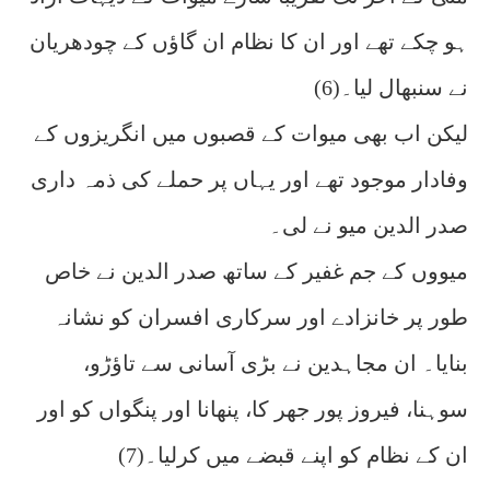
ہو چکے تھے اور ان کا نظام ان گاؤں کے چودھریان
نے سنبھال لیا۔(6)
لیکن اب بھی میوات کے قصبوں میں انگریزوں کے
وفادار موجود تھے اور یہاں پر حملے کی ذمہ داری
صدر الدین میو نے لی۔
میووں کے جم غفیر کے ساتھ صدر الدین نے خاص
طور پر خانزادے اور سرکاری افسران کو نشانہ
بنایا۔ ان مجاہدین نے بڑی آسانی سے تاؤڑو،
سوہنا، فیروز پور جھر کا، پنھانا اور پنگواں کو اور
ان کے نظام کو اپنے قبضے میں کرلیا۔(7)