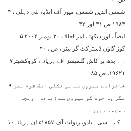
۴ شمس الدین شمس، میوز آف انڈیا، نئی دہلی ،
۱۹۸۳ ص ۳۱ اور ۳۲
۵ ایضاً ، اور دیکھئے امر اجالا ، ۲۰ نومبر ۲۰۰۴
گوڑ گاؤں ڈسٹرکٹ گز بیٹر ، ص ، ۴۰
۷۔ ۔ بدھ پر کاش گلمپسز آف ہریانہ، کروکشیتر
۱۹۶۲۱، ص ۸۵
۹ خانزادے میووں سے ہی نکلی ایک قوم ہیں
مگر وہ خود کو میووں سے زیادہ اونچا
سمجھتے ہیں ۔
۱۰۔ کے ۔ سی۔ یادو، ریولٹ آف ۱۸۵۷ء اِن ہریانہ