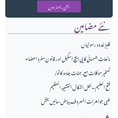
ابھی رجسٹر ہوں
نئے مضامین
گلہڑ غدود رسولیاں
مائعاتِ جسمانی کا پی ایچ اسکیل اور قانونِ مفرد اعضاء
تسخیر موکلات مع. جنات جادو کا توڑ
فتح العلیم۔بحل اشکال التشبیہ العظیم
طبی جواهرات المعروف بیاض سائیں بخش