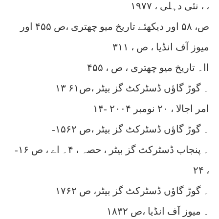
، نئی دہلی ، ۱۹۷۷ ،
ص، ۵۸ اور دیکھئے تاریخ میو چھتری ،ص ۴۵۵ اور
میوز آف انڈیا ، ص ، ۳۱۱
اا۔ تاریخ میو چھتری ، ص ، ۴۵۵
۱۳ ۔ گوڑ گاؤں ڈسٹرکٹ گز بیٹر ،ص۶۱
۱۴- امر اجالا ، ۲۰ نومبر ۲۰۰۴
-۱۵۔ گوڑ گاؤں ڈسٹرکٹ گز بیٹر ،ص ۶۲
-۱۶ ۔ پنجاب ڈسٹرکٹ گز بیٹر ، حصہ ، ۴۔ اے ، ص
، ۲۴
۱۷۔ گوڑ گاؤں ڈسٹرکٹ گز بیٹر، ص ۶۲
۱۸۔ میوز آف انڈیا ،ص ۳۲