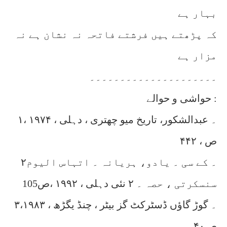
بہار ہے
کہ پڑھتے ہیں فرشتے فاتحہ نہ نشان ہے نہ
مزار ہے
۔۔۔۔۔۔۔۔۔۔۔۔۔۔۔۔۔۔۔۔۔
حواشی و حوالے :
۱۔ عبدالشکور، تاریخ میو چھتری ، دہلی ، ۱۹۷۴ ،
ص ، ۴۴۲
۲۔ کے سی ۔ یادو، ہریانہ ۔ اتہاس الیوم
سنسکرتی ، حصہ ۔ ۲ نئی دہلی ، ۱۹۹۲ ،ص105
۳۔ گوڑ گاؤں ڈسٹرکٹ گز بیٹر ، چنڈ یگڑھ ، ۱۹۸۳،
ص۴۰