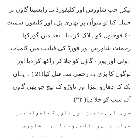
لیکن جب شاورس اور کلیفورڈ نے رایسینا گاؤں پر
حملہ کیا تو میواُن پر بھاری پڑے اور کلیفور، سمیت
۶۰ فوجیوں کو ہلاک کر دیا۔ بعد میں گورکھا
رجمنٹ شاورس اور فورڈ کی قیادت میں کامیاب
ہوئی اور پورے گاؤں کو جلا کر راکھ کر دیا اور
لوگوں کا بڑی بے رحمی سے قتل کیا(21 ) ۔ یہاں
تک کہ دھارو ہیڑا اور تاؤڑو کے بیچ جو بھی گاؤں
آئے سب کو جلا دیا( ۲۲)
سوہنا، ہمتھین اور پلول کے اطراف میں
مجاہدین پر غالب ہونے کے بعد شاورس