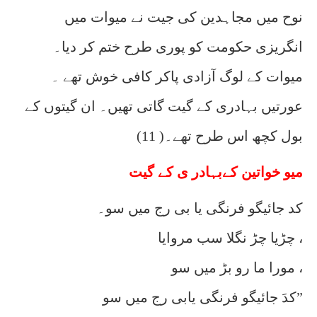
نوح میں مجاہدین کی جیت نے میوات میں
انگریزی حکومت کو پوری طرح ختم کر دیا۔
میوات کے لوگ آزادی پاکر کافی خوش تھے ۔
عورتیں بہادری کے گیت گاتی تھیں۔ ان گیتوں کے
بول کچھ اس طرح تھے۔( 11)
میو خواتین کےبہادر ی کے گیت
کد جائیگو فرنگی یا بی رج میں سو۔
چڑیا چڑ نگلا سب مروایا ،
مورا ما رو بڑ میں سو ،
کدَ جائیگو فرنگی یابی رج میں سو”