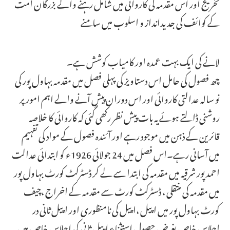
تخریج اور اس مقدمہ کی کاروائی میں شامل رہنے والے بزرگان اُمت
کے کوائف کی جدیدانداز و اسلوب میں سامنے
لانے کی ایک بہت عمدہ اور کامیاب کوشش ہے۔
چھ فصول کی حامل اس دستاویز کی پہلی فصل میں مقدمہ بہاول پور کی
نو سالہ عدالتی کاروائی اور اس دوران پیش آنے والے اہم امور پر
روشنی ڈالتے ہوئے یہ بات پیش نظر رکھی گئی کہ کاروائی کا خلاصہ
قائرین کے ذہن میں موجود رہے اور آئندہ فصول کے مواد کی تفہیم
میں آسانی رہے۔اس فصل میں 24 جولائی 1926ء کو ابتدائی عدالت
احمد پور شرقیہ میں مقدمہ کی ابتدا سے لے کر ڈسٹرکٹ کورٹ بہاول پور
میں مقدمہ کی منتقلی ، ڈسٹرکٹ کورٹ سے مقدمہ کے اخراج ،چیف
کورٹ بہاول پور میں اپیل ،اپیل کی نامنظوری اور اپیل ثانی در
اجلاس خاص بغرض حصول استثناء اپیل ثانی کی اجلاس خاص میں