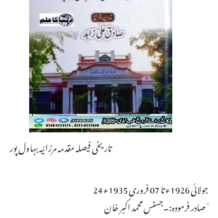
تاریخی فیصلہ مقدمہ مرزائیہ بہاول پور
24 جولائی 1926ء تا 07 فروری 1935ء
صادر فرمودہ:۔جسٹس محمد اکبر خان ؒ