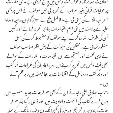
احادیث معہ ترجمہ و حوالہ فٹ نوٹس میں درج کردی ہے۔کئی مقامات
پر جوآیات قرانی بغیر اعراب کے تحریر کی گئیں مولف نے اس پر بھی
اعراب لگانے کی سعی کی ہے۔فاضل جج نے معزز گواہان مدعیہ و مدعا
علیہ کے بیانات میں کئی اہم اقتباسات جابجا تحریر فرمائے اور کہیں
اُن کی طرف اشارہ کرکے اپنے موقف کو مضبوط کرنے کی سعی
مشکور فرمائی ہے۔محققین کی سہولت کے پیش نظر صاحب مولف
نے بڑی محنت اور جستجو سے ان اقتباسات و اشارات کے حوالے
بھی فٹ نوٹس میں تحریر کردیئے ہیں۔مرزا قادیانی کی خرافات نما کتب
اور دیگر کتب ورسائل کے اقتباسات جابجا فیصلہ میں زیر قلم آئے
ہیں۔
جناب صادق علی زاہد نے ان کے بھی حوالہ جات جدید اسلوب میں
درج کرکے کتاب کی اہمیت وافادیت میں اضافہ ہی نہ کیا بلکہ حوالہ
جات کی تدوین و تخریج اور متن کی کمپوزنگ و پروف ریڈنگ کے جملہ