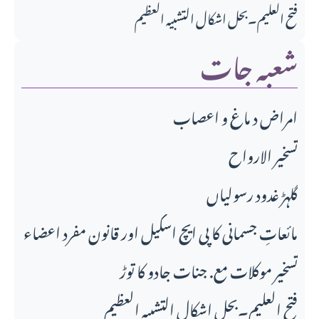
فتح العلیم۔بحل اشکال التشبیہ العظیم
شعبہ جات
امراض د ماغ و اعصاب
تسخير الارواح
گلہڑ غدود رسولیاں
مائعاتِ جسمانی کا پی ایچ اسکیل اور قانونِ مفرد اعضاء
تسخیر موکلات مع. جنات جادو کا توڑ
فتح العلیم۔بحل اشکال التشبیہ العظیم