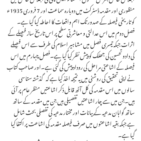
منظوری اور مقدمہ ڈسٹرکٹ میں دوبارہ سماعت اور 7 فروری 1935ء
کو تاریخی فیصلہ کے صدور تک اہم واقعات کا احاطہ کیا گیا ہے۔
فصل دوم میں اس عدالتی و معاشرتی سطح پر اس تاریخ ساز فیصلے کے
اثرات جبکہ تیسری فصل میں مشاہیر اسلام کی طرف سے اس فیصلے
کی دادوتحسین کی جھلک کو پیش نظر کیا گیا ہے۔فصل چہارم میں اس
فیصلہ کے اشاعتی مراحل کی روداد پیش کی گئی ہے۔اور صاحب کتاب
نے اپنی تحقیق کی روشنی میں یہ نتیجہ اخذ کیا ہے کہ گذشتہ ستاسی
سالوں میں اس مقدمہ کی کل آٹھ قابل ذکر اشاعتیں منظر عام پر آئی
ہیں۔جن میں سے چار اشاعتیں تفصیلی ہیں جن میں مقدمہ کے ساتھ
ساتھ گواہان مدعیہ کے بیانات اور مختار مدعیہ کی تفصلی بحث شامل
ہے جبکہ بقیہ اشاعتوں میں صرف فیصلہ مقدمہ کی اشاعت پر اکتفا کیا
گیا ہے۔