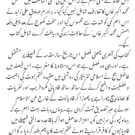
محمد اکبر خاں کا تعارف شامل نہیں کیا گیا۔برادرم صادق علی زاہد نے
اس اہم کمی کو شدت سے محسوس کیا اور سخت کھوج کے بعد پہلی دفعہ
جسٹس محمد اکبر خاں ؒ کے حالات زندگی دریافت کرے شامل کتاب
کیے۔
کتاب کی آخری چھٹی فصل اس تاریخ ساز مقدمہ کے فیصلے پر مشتمل
ہے۔اور یہی وہ فصل ہے جو اس دستاویز کا مغز ہے۔اس فیصلہ میں
فاضل جج نے اسلامی لٹریچر کی روشنی میں عقیدہ ختم نبوت کی اہمیت
و فضلیت واضح کرنے کے ساتھ ساتھ قادیانی مکروفریب اور کفریات
کا بھانڈہ بیچ چوراہے پر پھوڑا کر قادیانیت کے خارج عن الاسلام
ہونے پر مہر تصدیق ثبت کردی ہے۔یہاں یہ بات بہت اہم ہے کہ
بہاولپور کی سرزمین کو یہ اعزاز حاصل ہوا کہ باقاعدہ عدالتی فیصلے میں
قادیانیوں کو کافر قرار دیتے ہوئے ختم نبوت کا پرچم بلند کر دیا ۔گواس