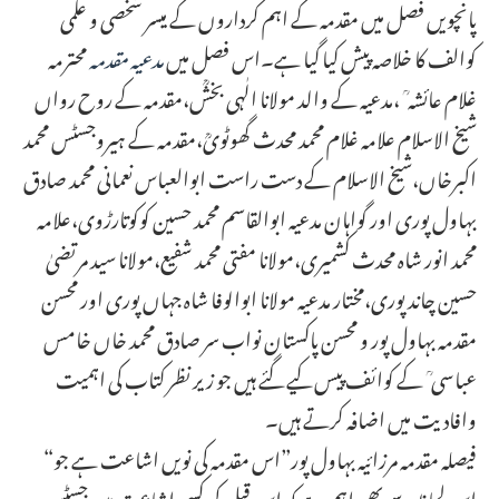
پانچویں فصل میں مقدمہ کے اہم کرداروں کے میسر شخصی و علمی
کوالف کا خلاصہ پیش کیا گیا ہے۔اس فصل میں
مدعیہ مقدمہ
محترمہ
غلام عائشہ ؒ ،مدعیہ کے والد مولانا الٰہی بخشؒ،مقدمہ کے روح رواں
شیخ الاسلام علامہ غلام محمد محدث گھوٹویؒ،مقدمہ کے ہیروجسٹس محمد
اکبرخاں،شیخ الاسلام کے دست راست ابوالعباس نعمانی محمد صادق
بہاول پوری اور گواہان مدعیہ ابوالقاسم محمد حسین کوکوتارڑوی،علامہ
محمد انور شاہ محدث کشمیری،مولانا مفتی محمد شفیع،مولانا سید مرتضیٰ
حسین چاند پوری،مختار مدعیہ مولانا ابوالوفا شاہ جہاں پوری اور محسن
مقدمہ بہاول پور و محسن پاکستان نواب سر صادق محمد خاں خامس
عباسی ؒ کے کوائف پیس کیے گئے ہیں جو زیر نظر کتاب کی اہمیت
وافادیت میں اضافہ کرتے ہیں۔
“فیصلہ مقدمہ مرزائیہ بہاول پور”اس مقدمہ کی نویں اشاعت ہے جو
اِس لحاظ سے بھی اہم ہے کہ اس قبل کی کسی اشاعت میں جسٹس