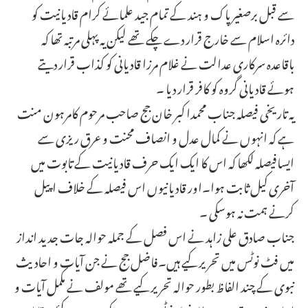
سے قبل برصغیر پاک و ہند کے تمام جید علمائے کرام قادیانیت کو
دائرہ اسلام سے خارج قرار دے چکے تھے لیکن یہ پہلی مرتبہ تھا کہ
باقاعدہ سرکاری عدالت نے غلام مرزا قادیانی کو کذاب قرار دیتے
ہوئے قادیانی گروہ کو کافر قرار دیا ۔
یہ تاریخی فیصلہ جناب محمدا کبر خان جج صاحب مرحوم کامرہون منت
ہے کہ انہوں نے کمال عدل و انصاف محنت و عرق ریزی سے
ایسافیصلہ لکھا کہ اس کا ایک ایک حرف قادیانیت کے تابوت میں
آخری کیل ثابت ہوا۔اور قادیانیوں اس فیصلہ کے خلاف اپیل
کرنے ہمت نہ ہوسکی ۔
جناب صادق علی زاہد نے اس فصل کے جملہ حوالہ جات جدید انداز
میں فٹ نوٹس میں تحریر کیے ہیں۔فاضل جج نے جن آیات و احادیث
نبوی کے چند الفاظ بطور حوالہ تحریر کیے تھے مولف نے مکمل آیات و