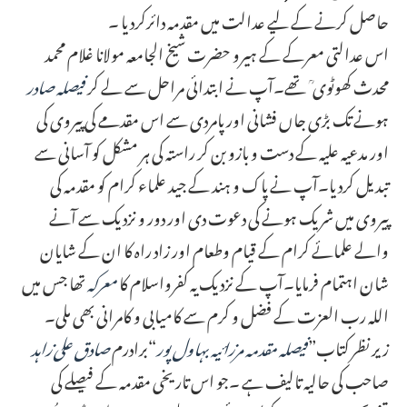
حاصل کرنے کے لیے عدالت میں مقدمہ دائرکردیا ۔
اس عدالتی معرکے کے ہیرو حضرت شیخ الجامعہ مولانا غلام محمد
محدث کھوٹوی ؒ تھے۔آپ نے ابتدائی مراحل سے لے کر
فیصلہ صادر
ہونے تک بڑی جاں فشانی اور پامردی سے اس مقدمے کی پیروی کی
اور مدعیہ علیہ کے دست و بازو بن کر راستہ کی ہر مشکل کو آسانی سے
تبدیل کردیا۔آپ نے پاک و ہند کے جید علماء کرام کو مقدمہ کی
پیروی میں شریک ہونے کی دعوت دی اور دور و نزدیک سے آنے
والے علمائے کرام کے قیام وطعام اور زاد راہ کا ان کے شایان
شان اہتمام فرمایا۔آپ کے نزدیک یہ کفرواسلام کا
معرکہ
تھا جس میں
اللہ رب العزت کے فضل و کرم سے کامیابی و کامرانی بھی ملی۔
زیر نظر کتاب”
فیصلہ مقدمہ مرزائیہ بہاول پور
“برادرم
صادق علی زاہد
صاحب کی حالیہ تالیف ہے ۔جو اس تاریخی مقدمہ کے فیصلے کی