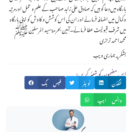
بارگاہ میں دعا گو ہیں کہ صادق علی زاہد صاحب کے علم و عمل اورمرتبہ
وکمال میں اضافہ فرمائے اور ان کی اس کوشش و کاوش کو اپنی بارگاہ
میں شرف قبولیت عطا فرمائے۔آمین بحرمۃ سید المرسلیٰن ﷺ
محمداحمد ترازی
بشکریہ ہماری ویب
:اس مضمون کو شیئر کریں
لنکڈن
ٹویٹر
فیس بک
واٹس ایپ