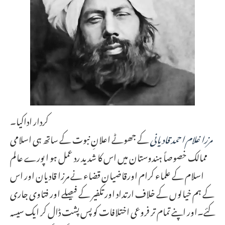
کردار اداکیا۔
مرزا غلام احمد قادیانی
کے جھوٹے اعلانِ نبوت کے ساتھ ہی اسلامی
ممالک خصوصاً ہندوستان میں اس کا شدید رد عمل ہو ا پورے عالم
اسلام کے علماء کرام اورقاضیان قضاء نے مرزا قادیان اور اس
کے ہم خیالوں کے خلاف ارتداد اور تکفیر کے فیصلے اور فتاوی جاری
کئے۔اور اپنے تمام تر فروعی اختلافات کو پس پشت ڈال کر ایک سیسہ