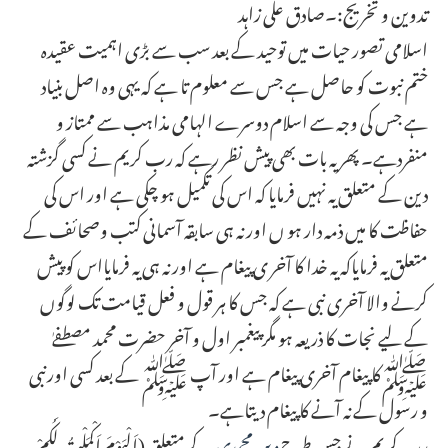
تدوین و تخریج:۔صادق علی زاہد
اسلامی تصور حیات میں توحید کے بعد سب سے بڑی اہمیت عقیدہ
ختم نبوت کو حاصل ہے جس سے معلوم تا ہے کہ یہی وہ اصل بنیاد
ہے جس کی وجہ سے اسلام دوسرے الہامی مذاہب سے ممتاز و
منفردہے۔ پھر یہ بات بھی پیش نظر رہے کہ رب کریم نے کسی گزشتہ
دین کے متعلق یہ نہیں فرمایا کہ اس کی تکمیل ہو چکی ہے اور اس کی
حفاظت کا میں ذمہ دار ہو ں اور نہ ہی سابقہ آسمانی کتب وصحائف کے
متعلق یہ فرمایاکہ یہ خدا کا آخر ی پیغام ہے اور نہ ہی یہ فرمایااس کو پیش
کرنے والا آخری نبی ہے کہ جس کا ہر قول و فعل قیامت تک لوگوں
کے لیے نجات کا ذریعہ ہو مگر پیغمبر اول و آخر حضرت محمد مصطفےٰ
ﷺکا پیغام آخری پیغام ہے اور آپ ﷺ کے بعد کسی اورنبی
و رسول کے نہ آنے کا پیغام دیتاہے۔
رب کریم نے جس طرح
دین محمدی
کے متعلق (اَلْیَوْمَ اَکْمَلْتُ لَکُمْ