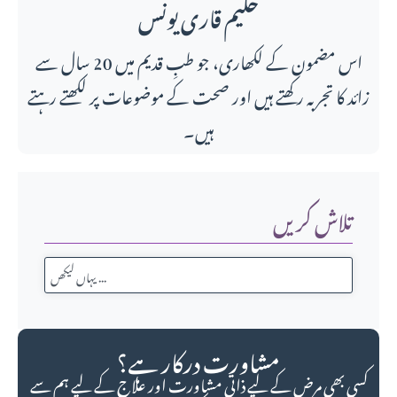
حکیم قاری یونس
اس مضمون کے لکھاری، جو طبِ قدیم میں 20 سال سے
زائد کا تجربہ رکھتے ہیں اور صحت کے موضوعات پر لکھتے رہتے
ہیں۔
تلاش کریں
مشاورت درکار ہے؟
کسی بھی مرض کے لیے ذاتی مشاورت اور علاج کے لیے ہم سے