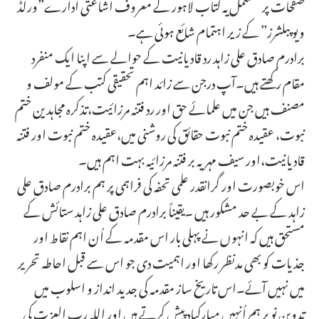
صفحات پر مشتمل یہ کتاب لاہور کے معروف اشاعتی ادارے”ورلڈ
ویو پبلشرز” کے زیر اہتمام شائع ہوئی ہے۔
برادرم صادق علی زاہد رد قادیانیت کے حوالے سے اپنا ایک منفرد
مقام رکھتے ہیں۔آپ درجن سے زائد اہم تحقیقی کتب کے مولف و
مصنف ہیں جن میں علمائے حق اور رد فتنہ مرزائیت،تذکرہ مجاہدین ختم
نبوت، عقیدہ ختم نبوت حقائق کی روشنی میں،عقیدہ ختم نبوت اور فتنہ
قادیانیت،اور سیف مہریہ بر فتنہ مرزائیہ بہت اہم ہیں۔
اس خوبصورت اور گرانقدر علمی تحفہ کی فراہمی پر ہم برادرم صادق علی
زاہد کے بے حد مشکور ہیں ۔یقیناً برادرم صادق علی زاہد ستائش کے
مستحق ہیں کہ انہوں نے پہلی بار اس مقدمہ کے اُن اہم نقاط اور
جذیات کو بھی مدنظر رکھا اور اہمیت دی جو اس سے قبل احاطہ تحریر
میں نہیں آئے۔اس تاریخ ساز مقدمہ کی جدید انداز و اسلوب میں
تدوین نو پر ہم اُنہیں مبارکباد پیش کرتے ہیں اور اللہ رب العزت کی