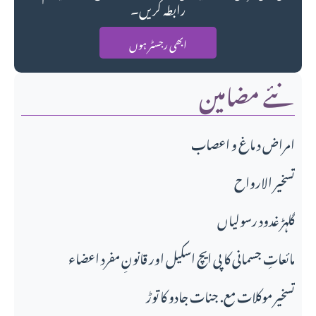
رابطہ کریں۔
ابھی رجسٹر ہوں
نئے مضامین
امراض د ماغ و اعصاب
تسخير الارواح
گلہڑ غدود رسولیاں
مائعاتِ جسمانی کا پی ایچ اسکیل اور قانونِ مفرد اعضاء
تسخیر موکلات مع. جنات جادو کا توڑ