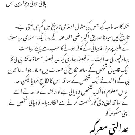
پلائی ہوئی دیوار بن اس
فتنہ کا سد باب کیا جس کی مثال اسلامی تاریخ میں کم ہی ملتی ہے۔
تاریخ میں سیدنا صدیق اکبر رضی اللہ عنہ کے بعد ایک اسلامی ریاست
کے طور پر مرزا قادیانی کے کافر ہونے کا سب سے پہلے ریاست
بہاولپور کی عدالت نے فیصلہ جاری کیا۔یہ فیصلہ مسماۃ عائشہ بی بی کا
ایک قادیانی شخص کے ساتھ نکاح کی صورت میں صادر ہوا۔عائشہ بی
بی کے والد نے ایک شخص کے ساتھ اس کا نکاح کردیا لیکن بعد
ازاں معلوم ہواکہ یہ شخص قادیانی ہے تو عائشہ کے والد نے اسے
کے ساتھ اپنی بیٹی کورخصت کرنے سے انکار دیا۔ قادیانی شخص نے
اپنی منکوحہ کو
عدالتی معرکہ