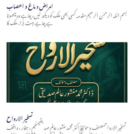
امراض د ماغ و اعصاب
بسم اللہ الرحمٰن الرحیم مقدمہ کسی بھی ملک کو دیکھ لیں، چاہے وہ چھوٹا
ہے چاہے بہت بڑا، ملک کا
تسخير الارواح
تسخير الارواحمصنف و مؤلفڈاکٹر محمد منشور عالم صدیقیمنجم ، جفار ، واقف
اسرار جلی و تخفی،،،،،،،پیش لفظصاحب مصنف و مؤلف