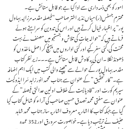
امور کو بھی ذمہ داری سے ادا کیا ہے جو قابل ستائش ہے۔
محترم جسٹس(ر) میاں نذیر اختر صاحب “فیصلہ مقدمہ مرزائیہ بہاول
پور” پر اظہار خیال کرتے ہیں اور اس کی تدوین کو سراہتے ہوئے
فرماتے ہیں کہ”حوالہ جات کی تلاش و جستجو میں مصنف نے بہت
محنت کی،کئی سفر کیے اور کئی اداروں میں پہنچ کر اصل ماخذوں کو
ڈھونڈ نکلا ۔ان کی یہ کاوش قابل ستائش ہے۔۔۔زیر نظر کتاب
مقدمہ بہاول پور کے حوالے سے چھپنے والی کتب میں ایک اہم اضافہ
ہے۔”کار تحقیق ” کے عنوان سے جناب محمد انور زاہد سُرا ایڈوکیٹ
سپریم کورٹ اور “قادیانیت کے خلاف اولین عدالتی فیصلہ” کے
عنوان سے مفتی محمد تصدق حسین صاحب کی آراء کو شامل کتاب کیا
گیا ہے جبکہ کتاب کا اشاریہ معروف اشاریہ ساز جناب محمد شاہد
حنیف نے ترتیب دیا ہے۔خوبصورت سرورق اور 352 عمدہ