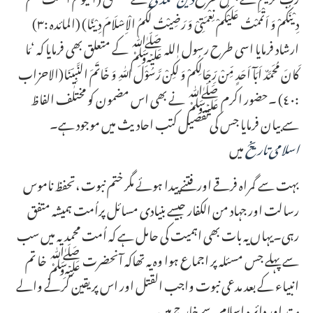
دِیْنَکُمْ وَ اَتْمَمْتُ عَلَیْکُمْ نِعْمَتِیْ وَ رَضِیْتُ لَکُمُ الْاِسْلَامَ دِیْنًا) (المائدہ :٣)
ارشاد فرمایا اسی طرح رسول اللہ ﷺ کے متعلق بھی فرمایا کہ ‘مَا
کَانَ مُحَمَّدٌ اَبَآ اَحَدٍ مِّنْ رِّجَالِکُمْ وَ لٰکِنْ رَّسُوْلَ اللّٰہِ وَ خَاتَمَ النَّبِیّٖنَا(الاحزاب
:٤٠) ۔حضور اکرم ﷺ نے بھی اس مضمون کو مختلف الفاظ
سے بیان فرمایا جس کی تفصیل کتب احادیث میں موجود ہے۔
اسلامی تاریخ
میں
بہت سے گمراہ فرقے اور فتنے پیدا ہوئے مگر ختم نبوت ،تحفظ ناموس
رسالت اور جہاد من الکفار جیسے بنیادی مسائل پراُمت ہمیشہ متفق
رہی۔یہاں یہ بات بھی اہمیت کی حامل ہے کہ اُمت محمدیہ میں سب
سے پہلے جس مسئلہ پر اجماع ہوا وہ یہ تھاکہ آنحضرت ﷺ خا تم
انبیاء کے بعد مدعی نبوت واجب القتل اور اس پر یقین کرنے والے
مرتد اور دائر ہ اسلام سے خارج ہیں۔