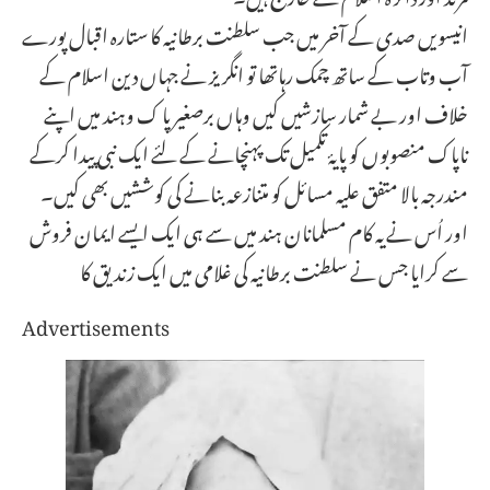
انیسویں صدی کے آخر میں جب سلطنت برطانیہ کا ستارہ اقبال پورے
آب وتاب کے ساتھ چمک رہاتھا تو انگریز نے جہاں دین اسلام کے
خلاف اور بے شمار سازشیں کیں وہاں برصغیر پا ک وہند میں اپنے
ناپاک منصوبوں کو پایۂ تکمیل تک پہنچانے کے لئے ایک نبی پیدا کرکے
مندرجہ بالا متفق علیہ مسائل کو متنازعہ بنانے کی کوششیں بھی کیں۔
اور اُس نے یہ کام مسلمانان ہند میں سے ہی ایک ایسے ایمان فروش
سے کرایا جس نے سلطنت برطانیہ کی غلامی میں ایک زندیق کا
Advertisements