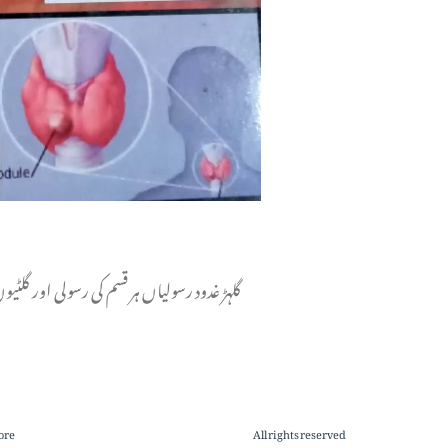
گلہڑ غدود رسولیاں ہر قسم کی رسولی اور گلٹی
ore
All rights reserved