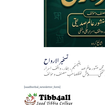
تسخير الارواح
محمد منشور عالم صدیقیمنجم ، جفار ، واقف اسرار
و تخفی،،،،،،،پیش لفظصاحب مصنف و مؤلف
[saadherbal_newsletter_form]