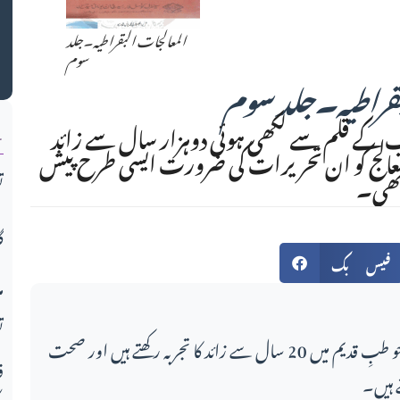
المعالجات البقراطیہ۔جلد
سوم
بقراطیہ۔جلد سوم
ن
کے قلم سے لکھی ہوئی دوہزار سال سے زائد
معالج کو ان تحریرات کی ضرورت ایسی طرح پیش
 تھی۔
ت
گ
فیس بک
م
ت
اس مضمون کے لکھاری، جو طبِ قدیم میں 20 سال سے زائد کا تجربہ رکھتے ہیں اور صحت
 ہیں۔
ف