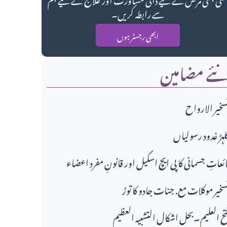
سے رابطہ کریں۔
ابھی رجسٹر ہوں
ئے مضامین
سخير الارواح
لہڑ غدود رسولیاں
ائعاتِ جسمانی کا پی ایچ اسکیل اور قانونِ مفرد اعضاء
سخیر موکلات مع. جنات جادو کا توڑ
تح العلیم۔بحل اشکال التشبیہ العظیم