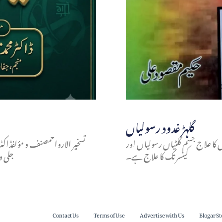
گلہڑ غدود رسولیاں
وں کا علاج جسم گلٹیاں رسولیاں اور
تسخير الارواحمصنف و مؤلفڈاکٹر 
کینسر تک کا علاج ہے۔
جلی 
Contact Us
Terms of Use
Advertise with Us
Blogar St