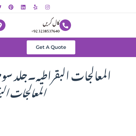
کال کریں
+92 3238537640
Get A Quote
المعالجات البقراطیہ۔جلد سو
المعالجات ال