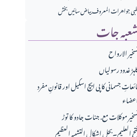
بی جواهرات المعروف بیاض سائیں بخش
عبہ جات
سخير الارواح
لہڑ غدود رسولیاں
ائعاتِ جسمانی کا پی ایچ اسکیل اور قانونِ مفرد
عضاء
سخیر موکلات مع. جنات جادو کا توڑ
تح العلیم۔بحل اشکال التشبیہ العظیم