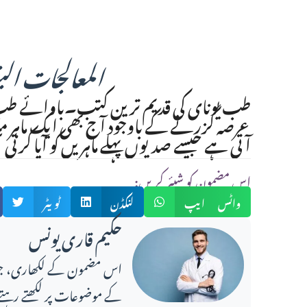
المعالجات ال
طب یونای کی قدیم ترین کتب۔باوائے طب 
عرصہ گزرنے کے باوجود آج بھی ایک ماہر 
آتی ہے جیسے صدیوں پہلے ماہریں کو آیا کرتی
:اس مضمون کو شیئر کریں
واٹس ایپ
لنکڈن
ٹویٹر
حکیم قاری یونس
کے موضوعات پر لکھتے رہتے