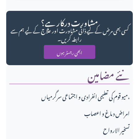
مشاورت درکار ہے؟
کسی بھی مرض کے لیے ذاتی مشاورت اور علاج کے لیے ہم سے
رابطہ کریں۔
ابھی رجسٹر ہوں
نئے مضامین
میو قوم کی تعلیمی انفرادی و اجتماعی سرگرمیاں،
امراض د ماغ و اعصاب
تسخير الارواح