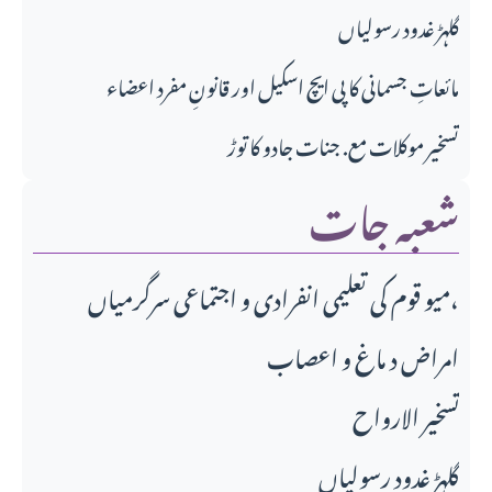
گلہڑ غدود رسولیاں
مائعاتِ جسمانی کا پی ایچ اسکیل اور قانونِ مفرد اعضاء
تسخیر موکلات مع. جنات جادو کا توڑ
شعبہ جات
میو قوم کی تعلیمی انفرادی و اجتماعی سرگرمیاں،
امراض د ماغ و اعصاب
تسخير الارواح
گلہڑ غدود رسولیاں