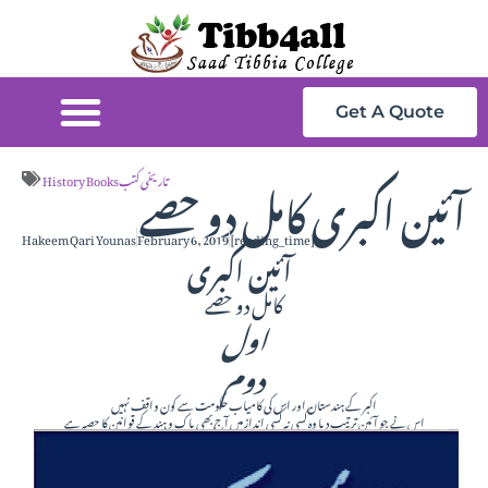
Get A Quote
آئین اکبری کامل دو حصے
History Booksتاریخی کتب
Hakeem Qari Younas
February 6, 2019
[reading_time]
آئین اکبری
کامل دو حصے
اول
دوم
اکبر کے ہندستان اور اس کی کامیاب حکومت سے کون واقف نہیں
اس نے جو آئین ترتیب دیا وہ کسی نہ کسی انداز میں آج بھی پاک و ہند کے قوانین کا حصہ ہے