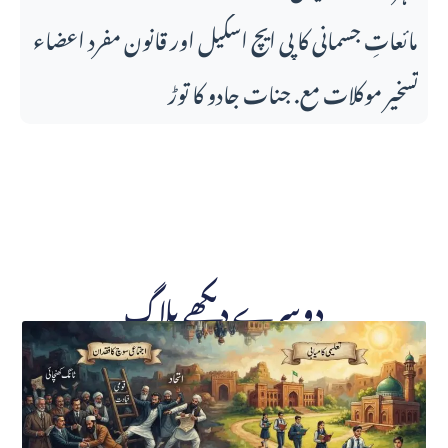
مائعاتِ جسمانی کا پی ایچ اسکیل اور قانونِ مفرد اعضاء
تسخیر موکلات مع. جنات جادو کا توڑ
دوسرے دیکھے بلاگ