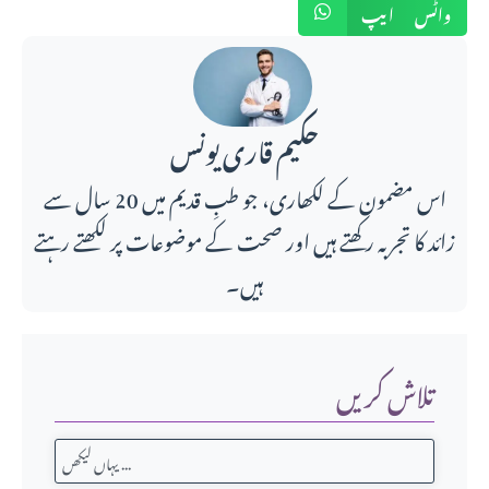
واٹس ایپ
حکیم قاری یونس
اس مضمون کے لکھاری، جو طبِ قدیم میں 20 سال سے
زائد کا تجربہ رکھتے ہیں اور صحت کے موضوعات پر لکھتے رہتے
ہیں۔
تلاش کریں