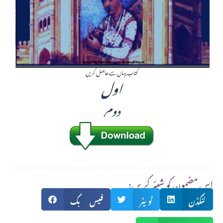
کتاب یہاں سے حاصل کریں
اول
دوم
:اس مضمون کو شیئر کریں
لنکڈن
ٹویٹر
فیس بک