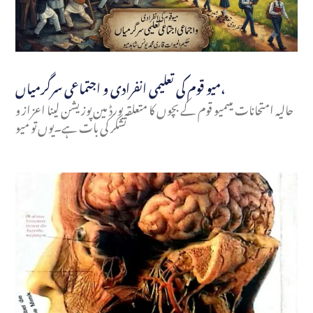
میو قوم کی تعلیمی انفرادی و اجتماعی سرگرمیاں،
حالیہ امتحانات میںمیو قوم کے بچوں کا متعلقہ بورڈ مین پوزیشن لینا اعزاز و
تشکر کی بات ہے۔یوں تو میو