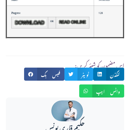
Pages:
128
OR
:اس مضمون کو شیئر کریں
لنکڈن
ٹویٹر
فیس بک
واٹس ایپ
حکیم قاری یونس