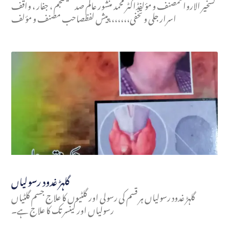
تسخير الارواحمصنف و مؤلفڈاکٹر محمد منشور عالم صدیقیمنجم ، جفار ، واقف
اسرار جلی و تخفی،،،،،،،پیش لفظصاحب مصنف و مؤلف
گلہڑ غدود رسولیاں
گلہڑ غدود رسولیاں ہر قسم کی رسولی اور گلٹیوں کا علاج جسم گلٹیاں
رسولیاں اور کینسر تک کا علاج ہے۔