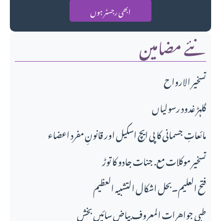
ابھی رجسٹر ہوں
نئے مضامین
تسخير الارواح
گلہڑ غدود رسولیاں
مائعاتِ جسمانی کا پی ایچ اسکیل اور قانونِ مفرد اعضاء
تسخیر موکلات مع. جنات جادو کا توڑ
فتح العلیم۔بحل اشکال التشبیہ العظیم
طبی جواهرات المعروف بیاض سائیں بخش