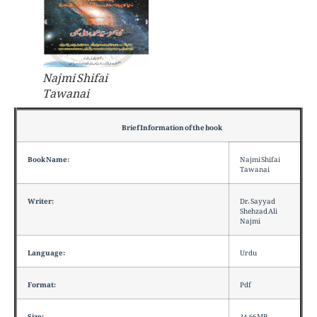
Najmi Shifai
Tawanai
Brief Information of the book
Book Name:
Najmi Shifai
Tawanai
Writer:
Dr. Sayyad
Shehzad Ali
Najmi
Language:
Urdu
Format:
Pdf
Size:
34.66 MB