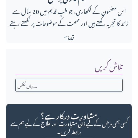
اس مضمون کے لکھاری، جو طبِ قدیم میں 20 سال سے
زائد کا تجربہ رکھتے ہیں اور صحت کے موضوعات پر لکھتے رہتے
ہیں۔
تلاش کریں
مشاورت درکار ہے؟
کسی بھی مرض کے لیے ذاتی مشاورت اور علاج کے لیے ہم سے
رابطہ کریں۔