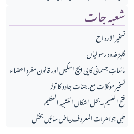
شعبہ جات
تسخير الارواح
گلہڑ غدود رسولیاں
مائعاتِ جسمانی کا پی ایچ اسکیل اور قانونِ مفرد اعضاء
تسخیر موکلات مع. جنات جادو کا توڑ
فتح العلیم۔بحل اشکال التشبیہ العظیم
طبی جواهرات المعروف بیاض سائیں بخش