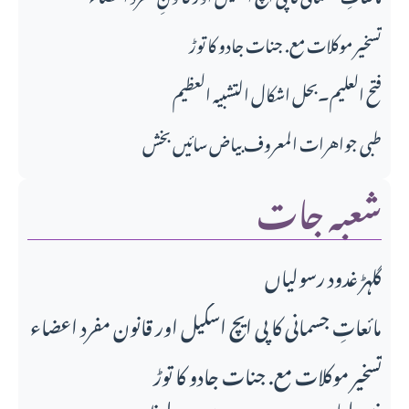
تسخیر موکلات مع. جنات جادو کا توڑ
فتح العلیم۔بحل اشکال التشبیہ العظیم
طبی جواهرات المعروف بیاض سائیں بخش
شعبہ جات
گلہڑ غدود رسولیاں
مائعاتِ جسمانی کا پی ایچ اسکیل اور قانونِ مفرد اعضاء
تسخیر موکلات مع. جنات جادو کا توڑ