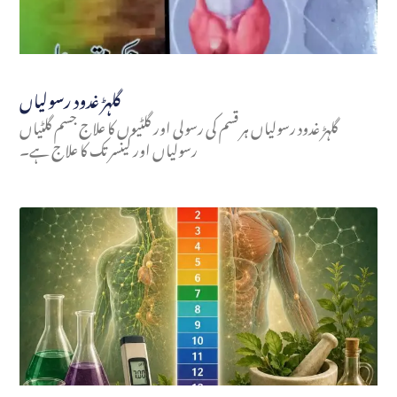
گلہڑ غدود رسولیاں
گلہڑ غدود رسولیاں ہر قسم کی رسولی اور گلٹیوں کا علاج جسم گلٹیاں
رسولیاں اور کینسر تک کا علاج ہے۔