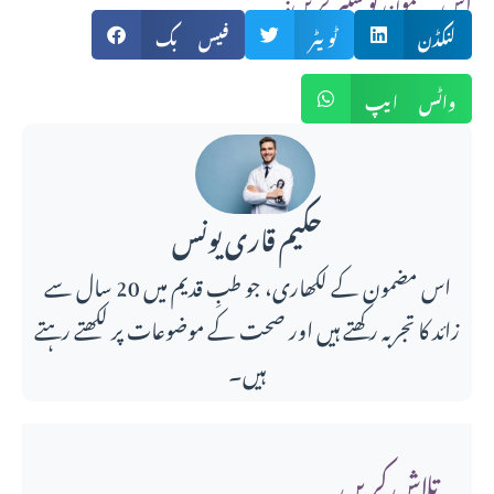
لنکڈن
ٹویٹر
فیس بک
واٹس ایپ
حکیم قاری یونس
اس مضمون کے لکھاری، جو طبِ قدیم میں 20 سال سے
زائد کا تجربہ رکھتے ہیں اور صحت کے موضوعات پر لکھتے رہتے
ہیں۔
تلاش کریں