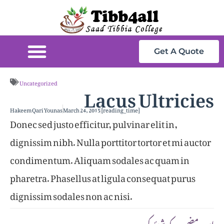
Get A Quote
Lacus Ultricies
Uncategorized
Hakeem Qari Younas
March 24, 2015
[reading_time]
Donec sed justo efficitur, pulvinar elit in,
dignissim nibh. Nulla porttitor tortor et mi auctor
condimentum. Aliquam sodales ac quam in
pharetra. Phasellus at ligula consequat purus
dignissim sodales non ac nisi.
:اس مضمون کو شیئر کریں