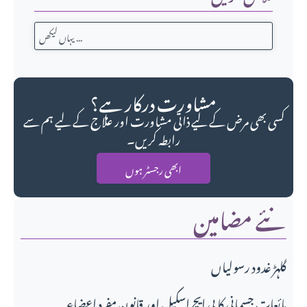
مشاورت درکار ہے؟
کسی بھی مرض کے لیے ذاتی مشاورت اور علاج کے لیے ہم سے
رابطہ کریں۔
ابھی رجسٹر ہوں
نئے مضامین
گلہڑ غدود رسولیاں
مائعاتِ جسمانی کا پی ایچ اسکیل اور قانونِ مفرد اعضاء