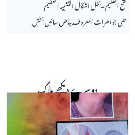
فتح العلیم۔بحل اشکال التشبیہ العظیم
طبی جواهرات المعروف بیاض سائیں بخش
دوسرے دیکھے بلاگ