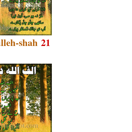
lleh-shah
21