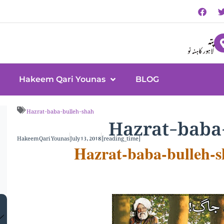
پتہ
لاہور کاہنہ نو
Hakeem Qari Younas
BLOG
Hazrat-baba
Hazrat-baba-bulleh-shah
Hakeem Qari Younas
July 13, 2018
[reading_time]
Hazrat-baba-bulleh-s