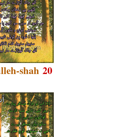
lleh-shah
20