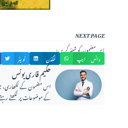
NEXT PAGE
:اس مضمون کو شیئر کریں
واٹس ایپ
لنکڈن
ٹویٹر
حکیم قاری یونس
کے موضوعات پر لکھتے رہتے