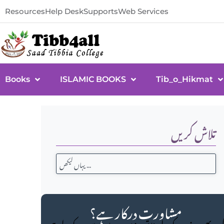
Resources
Help Desk
Supports
Web Services
Books
ISLAMIC BOOKS
Tib_o_Hikmat
تلاش کریں
مشاورت درکار ہے؟