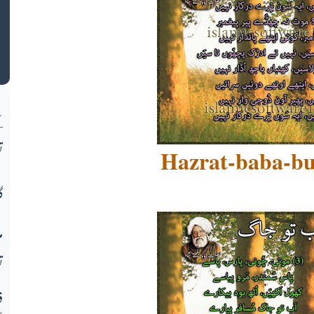
ک
ن
ت
Hazrat-baba-bu
گ
م
ت
ف