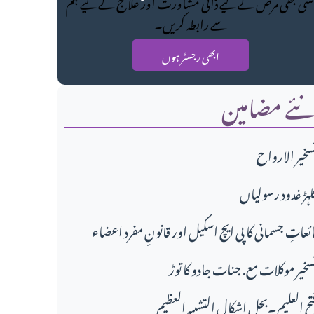
سی بھی مرض کے لیے ذاتی مشاورت اور علاج کے لیے ہم
سے رابطہ کریں۔
ابھی رجسٹر ہوں
ئے مضامین
سخير الارواح
لہڑ غدود رسولیاں
ائعاتِ جسمانی کا پی ایچ اسکیل اور قانونِ مفرد اعضاء
سخیر موکلات مع. جنات جادو کا توڑ
تح العلیم۔بحل اشکال التشبیہ العظیم