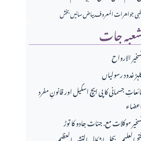
بی جواهرات المعروف بیاض سائیں بخش
عبہ جات
سخير الارواح
لہڑ غدود رسولیاں
ائعاتِ جسمانی کا پی ایچ اسکیل اور قانونِ مفرد
عضاء
سخیر موکلات مع. جنات جادو کا توڑ
تح العلیم۔بحل اشکال التشبیہ العظیم