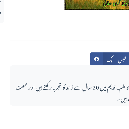
ط
فیس بک
اس مضمون کے لکھاری، جو طبِ قدیم میں 20 سال سے زائد کا تجربہ رکھتے ہیں اور صحت
 ہیں۔