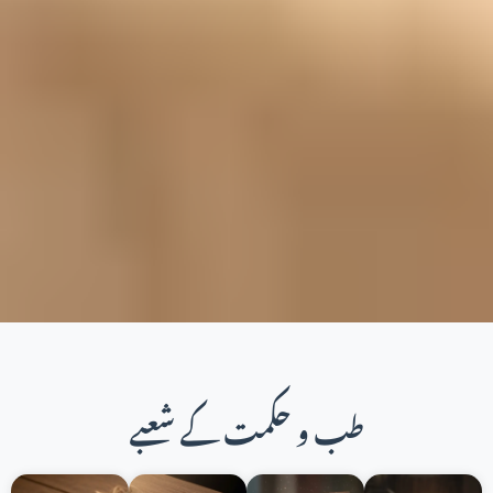
طب و حکمت کے شعبے