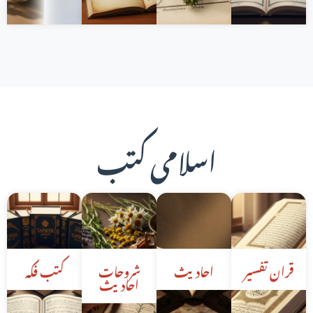
اسلامی کتب
قران تفسیر
احادیث
شروحات
کتب فکہ
احادیث