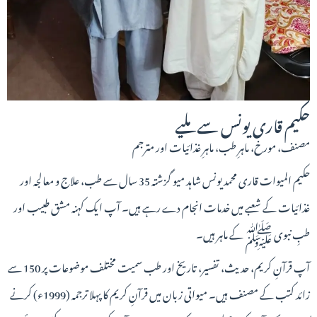
حکیم قاری یونس سے ملیے
مصنف، مورخ، ماہرِ طب، ماہرِ غذائیات اور مترجم
حکیم المیوات قاری محمد یونس شاہد میو گزشتہ 35 سال سے طب، علاج و معالجہ اور
غذائیات کے شعبے میں خدمات انجام دے رہے ہیں۔ آپ ایک کہنہ مشق طبیب اور
طبِ نبوی ﷺ کے ماہر ہیں۔
آپ قرآنِ کریم، حدیث، تفسیر، تاریخ اور طب سمیت مختلف موضوعات پر 150 سے
زائد کتب کے مصنف ہیں۔ میواتی زبان میں قرآنِ کریم کا پہلا ترجمہ (1999ء) کرنے