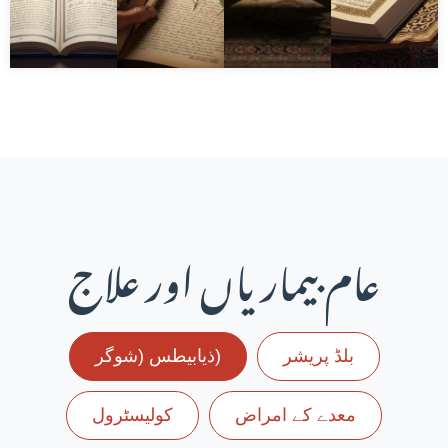
عام بیماریاں اور علاج
بلڈ پریشر
ذیابیطس (شوگر)
معدے کے امراض
کولیسٹرول