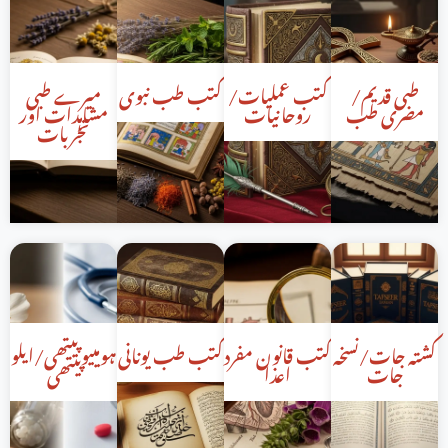
طبی قدیم/
کتب عملیات/
کتب طب نبوی
میرے طبی
مصری طب
روحانیات
مشاہدات اور
تجربات
کشتہ جات/نسخہ
کتب قانون مفرد
کتب طب یونانی
ہومییو پیتھی/ایلو
جات
اعذا
پیتھی