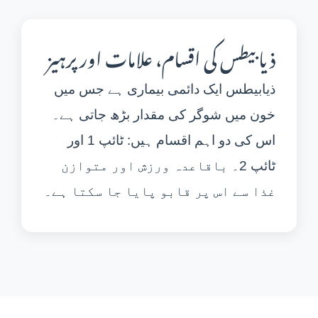
ذیابیطس کی اقسام، علامات اور پرہیز
ذیابیطس ایک دائمی بیماری ہے جس میں
خون میں شوگر کی مقدار بڑھ جاتی ہے۔
اس کی دو اہم اقسام ہیں: ٹائپ 1 اور
ٹائپ 2۔ باقاعدہ ورزش اور متوازن
غذا سے اس پر قابو پایا جا سکتا ہے۔