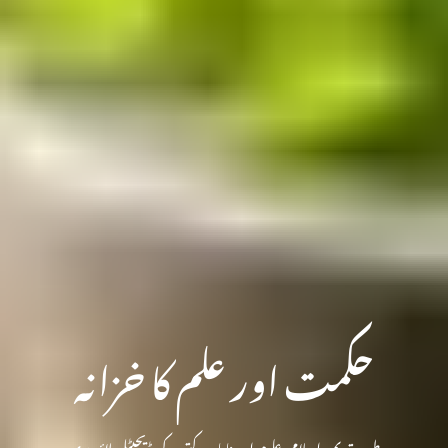
حکمت اور علم کا خزانہ
طبِ قدیم، اسلامی علوم اور نایاب کتب کی ڈیجیٹل لائبریری