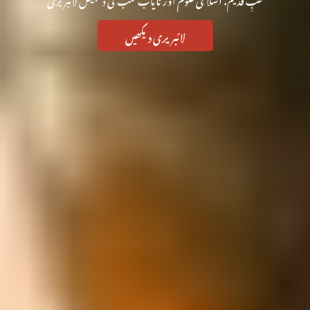
لائبریری دیکھیں