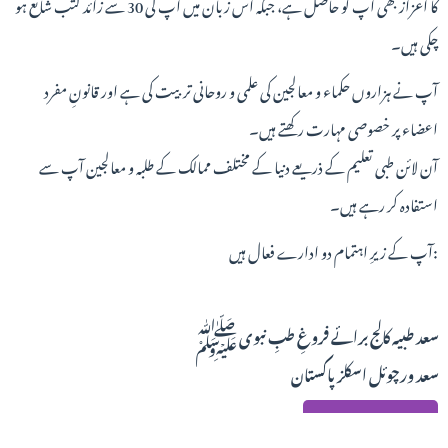
کا اعزاز بھی آپ کو حاصل ہے، جبکہ اس زبان میں آپ کی 30 سے زائد کتب شائع ہو
چکی ہیں۔
آپ نے ہزاروں حکماء و معالجین کی علمی و روحانی تربیت کی ہے اور قانونِ مفرد
اعضاء پر خصوصی مہارت رکھتے ہیں۔
آن لائن طبی تعلیم کے ذریعے دنیا کے مختلف ممالک کے طلبہ و معالجین آپ سے
استفادہ کر رہے ہیں۔
آپ کے زیرِ اہتمام دو ادارے فعال ہیں:
سعد طبیہ کالج برائے فروغِ طبِ نبوی ﷺ
سعد ورچوئل اسکلز پاکستان
مزید جانیں