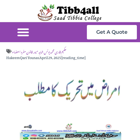
Get A Quote
حکیم قاری محمد یونس شاہد میو
,
قانون مفرد اعضاء
Hakeem Qari Younas
April 29, 2025
[reading_time]