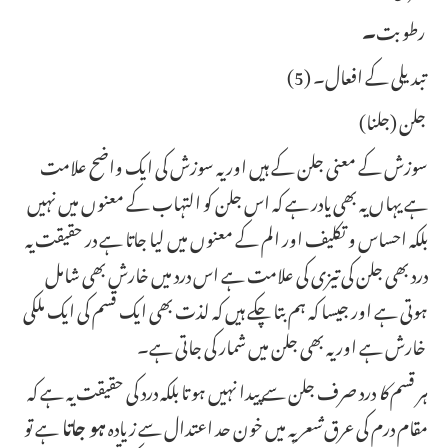
رطوبت
۔
(5) تبدیلی کے افعال۔
جلن (جلنا)
سوزش کے معنی جلن کے ہیں اور یہ سوزش کی ایک واضح علامت
ہے یہاں یہ بھی یادر ہے کہ اس جلن کو التہاب کے معنوں میں نہیں
بلکہ احساس و تکلیف اور الم کے معنوں میں لیا جاتا ہے در حقیقت یہ
درد بھی جلن کی تیزی کی علامت ہے اس درد میں خارش بھی شامل
ہوتی ہے اور جیسا کہ ہم بتا چکے ہیں کہ لذت بھی ایک قسم کی ایک ملکی
خارش ہے اور یہ بھی جلن میں شمار کی جاتی ہے۔
ہر قسم
کا
درد صرف جلن سے پیدا نہیں ہو تا بلکہ درد کی حقیقت یہ ہے کہ
مقام درم کی عرق
شعر یہ
میں خون حد اعتدال سے زیادہ
ہو جاتا
ہے تو