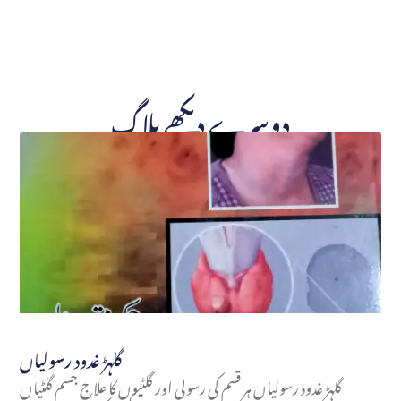
دوسرے دیکھے بلاگ
گلہڑ غدود رسولیاں
گلہڑ غدود رسولیاں ہر قسم کی رسولی اور گلٹیوں کا علاج جسم گلٹیاں