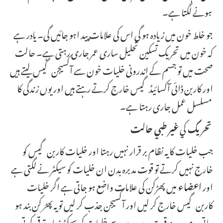
ہونے لگتا ہے۔
جو خلط خون میں زیادہ ہو گی اس کی علامات پید اہو جائیں گی۔ یادر ہے
کہ خون میں تحریک تسکین تحلیل ساری عمر جاری رہتی ہے۔ حالت
صحت میں تو جسم کے اندرونی خلیات خون سے آکسیجن گیس لیتے ہیں
اور کاربن ڈائی آکسائیڈ گیس خارج کرتے رہتے ہیں اور یوں زندگی کا
مسلسل عمل جاری رہتا ہے۔
تحريك
كي
غير طبي
حالت
جب خلیات کا یہ نظام بر قرار نہیں رہتا اور خلیات کاربن گیس کو
خارج نہیں کرتے تو قوت مدبرہ بدن ان خلیات کو سیکٹر نے لگتی ہے
اور
اعضاء
میں پھڑکن کی علامات واضع ہو جاتی ہے اگر خلیات
کاربن گیس خارج کر لیں اور آکسیجن جذب کر لیں تو یہ
پھڑ
کن بند ہو
جاتی ہے۔ ورنہ قوت مدبرہ بدن سے خلیات کی سیکٹر زیادہ ترقی کرتی