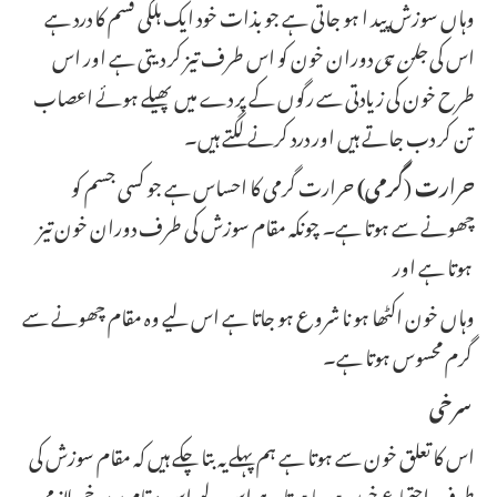
وہاں سوزش پید ا ہو جاتی ہے جو بذات خود ایک ہلکی قسم کا درد ہے
اس کی
جلن ہی
دوران خون کو اس طرف تیز کر دیتی ہے اور اس
طرح خون کی زیادتی سے رگوں کے پر دے میں پھیلے ہوئے اعصاب
تن کر دب جاتے ہیں اور درد کرنے لگتے ہیں۔
حرارت
(
گرمی
)
حرارت گرمی کا احساس ہے جو کسی جسم کو
چھونے سے ہوتا ہے
۔
چونکہ مقام سوزش کی طرف دوران خون تیز
ہوتا ہے اور
وہاں خون اکٹھا ہو نا شروع ہو جاتا ہے اس لیے وہ مقام چھونے سے
گرم محسوس ہوتا ہے۔
سرخی
اس کا تعلق خون سے ہوتا ہے ہم پہلے یہ بتا چکے ہیں کہ مقام سوزش کی
طرف اجتماع خون ہورہا ہوتا ہے اس لیے اس مقام پر سرخی لازمی