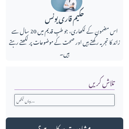
حکیم قاری یونس
اس مضمون کے لکھاری، جو طبِ قدیم میں 20 سال سے
زائد کا تجربہ رکھتے ہیں اور صحت کے موضوعات پر لکھتے رہتے
ہیں۔
تلاش کریں
مشاورت درکار ہے؟