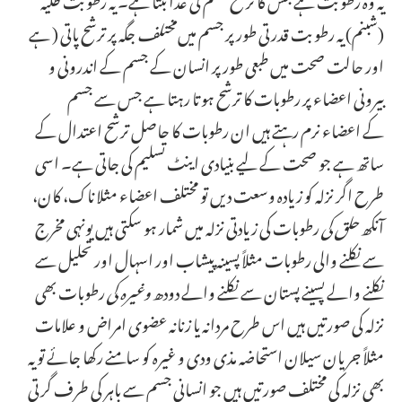
(شبنم) یہ رطوبت قدرتی طور پر جسم میں
مختلف
جگہ پر ترشح پاتی ( ہے
اور حالت صحت میں طبعی طور پر انسان کے جسم کے اندرونی و
بیرونی اعضاء پر رطوبات کا ترشح ہو تا رہتا ہے جس سے جسم
کے اعضاء نرم رہتے ہیں ان رطوبات کا حاصل ترشح اعتدال کے
ساتھ ہے جو صحت کے لیے بنیادی اینٹ تسلیم کی جاتی ہے۔ اسی
طرح اگر نزلہ کو زیادہ وسعت دیں تو مختلف اعضاء مثلا ناک، کان،
آنکھ
حلق کی
رطوبات کی زیادتی نزلہ میں شمار ہو سکتی ہیں یونہی مخرج
سے نکلنے والی رطوبات مثلاً پسینہ پیشاب اور اسہال اور تحلیل سے
نکلنے والے پسینے پستان سے نکلنے والے دودھ
وغیرہ کی
رطوبات بھی
نزلہ کی صورتیں ہیں اس طرح مردانہ یا زنانه عضوی امراض و علامات
مثلاً جریان سیلان استحاضہ مذی ودی و غیرہ کو سامنے رکھا جائے تو یہ
بھی نزلہ کی مختلف صورتیں ہیں جو انسانی جسم سے باہر کی طرف گرتی