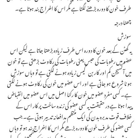
طرف خون کا دورہ بڑھنے لگتا ہے مگر اس کا اخراج بند ہوتا ہے۔
چھٹا درجہ
سوزش
یہ گھٹن کے بعد خون کا دورہ اس طرف زیادہ بڑھتا جاتا ہے لیکن اس
عضو میں رطوبات کی حبس یعنی رطوبات کی رکاوٹ بڑھتی ہے تو خون
میں آکسیجن کم اور کار بن گیس زیادہ ہونے لگتی ہے تو وہاں سوزش
ہو نا شروع ہو جاتی ہے اور اس عضو میں خون کی رکاوٹ ہونے لگتی
ہے۔ کسی مفرد عضو میں خون کا رکنا اصل میں اس عضو میں انقباض
پیدا ہوتا ہے در حقیقت یہ کسی عضو کی زندہ ساخت پر کار اس کے
خلاف قوت مدبرہ بدن کی ایک منتظم مدافعانہ تدبیر ہوتی ہے۔ جب
کسی عضو کی طرف خون کا دورہ بڑھے مگر اس کا اخراج بند ہو تو وہاں
سوزش و جلن کا احساس ہوتا ہے سوزش کی ماہیت
کو
سمجھنے کے لیے