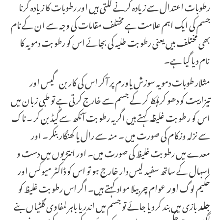
رطوبات اعتدال سے زیادہ کرنے لگتی ہیں اور رطوبات کا زیادہ گرنا
جسم کی ایک اہم علامت ہے مختلف مقامات کی وجہ سے ان کے نام
بھی مختلف ہیں یعنی رطوبت طلیہ کی بجائے اس کو رطوبت دمویہ کا
نام دیا گیا ہے۔
مثلار طوبات دمویہ سوزش یاورم پر آکر اس کی کار بن گیس اور
تیزابیت کو دھو کر
ہلکا
کر کے جسم سے خارج کرتی ہے تو طبی زبان میں
اس کو ر طوبت غلیظہ کہتے ہیں اگر یہ رطوبت آنکھ سے گیڈ بن کر ۔ ناک
سے نزلہ وزکام کی صورت میں ۔ منہ سے رال یا کھنگار بنکر ۔ اور
معدے میں رطوبت غلیظ کی صورت میں۔ اور انتڑیوں میں دست و
اسہال کے ساتھ سفید لیس دار خارج ہو تو اس کو ڈاکٹر میوکس اور
حکیم لوگ
اور
عوام چر بیلا مواد کہتے ہیں۔ اگر اس رطوبت غلیظ کو
جلد
بازی میں بند کر دیا جائے تو جسم میں اندر یا باہر لمفاوی گلٹیاں بنے