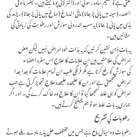
لگتی ہے تو حکیم سادہ رسولی اور ڈاکٹر لائی پوما کہتے ہیں۔ کینسر ماء فی
الصدر (سینہ میں پانی پڑ جانا) مافی الدماغ ( دماغ میں پانی پڑ جانا) ریڑھ کی
ہڈی میں پانی پڑ جانا) یہ سب اندرونی سوزش اور رطوبت کی زیادتی کی
مثالیں ہیں۔
یہ بات ذہن نشین کر لیں کہ یہ بذات خود امراض نہیں لیکن بعض
امراض کی علامتیں ہیں ان علامات کا علاج اس مفرد اعضاء
کی سوزش کو رفع کرتا ہے مگر فرنگی طب ان تمام علامات کو جدا جدا
امراض سمجھتی ہے اور ان کا علیحدہ علیحدہ علاج تجویز کرتی ہے جب
امراض کو ہی غلط سمجھا گیا تو ان کا علاج وہ خاک کرے گی۔ اور اگر
ہماری یہ بات غلط ہو تو ہم چیلنج کرتے ہیں۔
رطوبات
كي
تشريح
رطوبات وہ سیال مائع ہے جس میں مختلف حل پذیر مادے ملے ہوتے