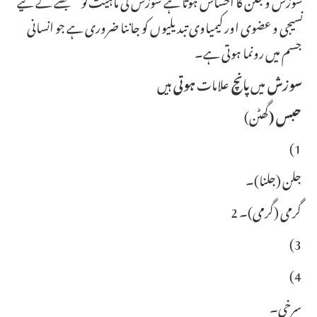
نسیجی و عضوی اور کیمیاوی تبدیلیوں کو جاننا ضروری ہے جو انسانی
جسم میں رونما ہوتی ہے۔
ہیں
سوزش
میں
پانچ
علامات
ہوتی
گھٹن)
حبس
(
(1
جلن (جلنا)۔
2 گرمی (گرمی)۔
(3
(4
سرخی۔