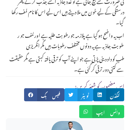
کی ضرورت سے بچ جاتی ہے تو غدد جاذبہ اسے جذب کر کے پھر
درستگی کے لیے خون میں ملا دیتے ہیں اس لیے اس کا نام لمف رکھا
گیا۔
اب یہ واضح ہو گیا ہے پلازمہ جو رطوبت طلیہ ہے اور
لمف جو
ر
طوبت جاذبہ ہے یہ دونوں مختلف رطوبات ہیں مگر انگریزی
طب کو داد دینی پڑتی ہے جو اپنے آپ کو ترقی یافتہ کہتی ہے مگر حقیقت
سے کتنی دور ترقی کر گئی ہے۔
:اس مضمون کو شیئر کریں
لنکڈن
ٹویٹر
فیس بک
واٹس ایپ