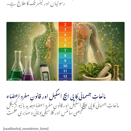
رسولیاں اور کینسر تک کا علاج ہے۔
مائعاتِ جسمانی کا پی ایچ اسکیل اور قانونِ مفرد اعضاء
مائعاتِ جسمانی کا پی ایچ اسکیل اور قانونِ مفرد اعضاءجدید بائیو کیمیکل
تشخیصی سائنس اور کلاسیکی یونانی و صابری حکمت
[saadherbal_newsletter_form]