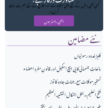
کسی بھی مرض کے لیے ذاتی مشاورت اور علاج کے لیے ہم سے رابطہ
کریں۔
ابھی رجسٹر ہوں
نئے مضامین
گلہڑ غدود رسولیاں
مائعاتِ جسمانی کا پی ایچ اسکیل اور قانونِ مفرد اعضاء
تسخیر موکلات مع. جنات جادو کا توڑ
فتح العلیم۔بحل اشکال التشبیہ العظیم
طبی جواهرات المعروف بیاض سائیں بخش