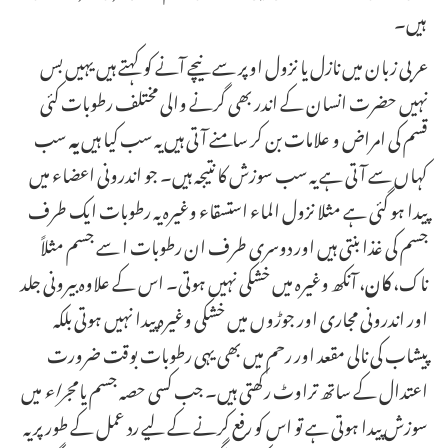
ہیں۔
عربی زبان میں نازل یا نزول اوپر سے نیچے آنے کو کہتے ہیں یہیں بس
نہیں حضرت انسان کے اندر بھی گرنے والی مختلف رطوبات کئی
قسم کی امراض و علامات بن کر سامنے آتی ہیں یہ سب کیا ہیں
یہ
سب
کہاں سے آتی ہے یہ سب سوزش کا نتیجہ ہیں۔ جو اندرونی اعضاء میں
پیدا ہو گئی ہے مثلا نزول الماء استسقاء وغیرہ یہ رطوبات ایک طرف
جسم کی غذا بنتی ہیں اور دوسری طرف ان رطوبات ا سے جسم مثلاً
ناک،
کان
، آنکھ وغیرہ میں خشکی نہیں ہوتی۔ اس کے علاوہ بیرونی جلد
اور اندرونی مجاری اور جوڑوں میں خشکی وغیرہ پیدا نہیں ہوتی بلکہ
پیشاب کی نالی مقعد اور رحم میں بھی یہی رطوبات بوقت ضرورت
اعتدال کے ساتھ تراوٹ رکھتی ہیں۔ جب کسی حصہ جسم یا
مجراء
میں
سوزش پیدا ہوتی ہے تو اس کو رفع کرنے کے لیے رد عمل کے طور پر یہ