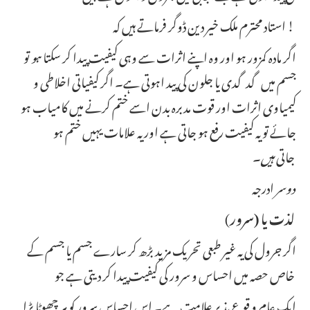
استاد محترم ملک خیر دین ڈوگر فرماتے ہیں کہ !
اگر مادہ کمزور ہو اور وہ اپنے اثرات سے وہی کیفیت پیدا کر سکتا
ہو
تو
جسم میں گدگدی یا جلون کی پید اہوتی ہے۔ اگر کیفیاتی اخلاطی و
کیمیاوی اثرات اور قوت مدبرہ بدن اسے ختم کرنے میں کامیاب ہو
جائے تو یہ کیفیت رفع ہو جاتی ہے اور یہ علامات یہیں ختم ہو
۔
جاتی
ہیں
ادرجه
دوسر
)
لذت يا (سرور
اگر جرول کی یہ غیر طبعی تحریک مزید بڑھ کر سارے جسم یا جسم کے
خاص حصہ میں احساس و سرور کی کیفیت پیدا کر دیتی ہے جو
ایک عام و قوع پذیر علامت ہے۔ اس احساس سرور کو ہر چھوٹا بڑا