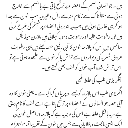
ہیں۔ جو انسانی جسم کے اعضاء پر ترشح پاتی ہے یا جسم سے خارج
ہوتی ہے مثلاً ناک سے زکام منہ سے رال وغیرہ یہ سب خون سے جدا
ہو کر ہی خارج ہوتی ہیں جب یہ اندرونی اعضاء پر شبنم کی طرح گرتی
ہیں تو یہ رطوبت طلبہ اور رطوبت دمویہ کہلاتی ہیں ماڈرن میڈیکل
سائنس میں اس کو پلازمہ خون کا آبی رفیق حصہ کہتے ہیں یہی رطوبت
عروق شعریہ
کی
دیواروں سے تراش پا کر خون سے علیحدہ ہوتی ہے تو
اس تراش شدہ آب خون کو لمف بھی کہتے ہیں۔
فہمی
انگریزی طب
کی
غلط
انگریزی طب اس پلازمہ کو جسے اوپر بیان کیا گیا ہے۔ یعنی خون کا وہ
آبی حصہ جو انسانوں کے اعضاء پر ترشح پاتا ہے اسے لمف کا نام دیتی
ہے۔ یہ بالکل غلط ہے اس کی وجہ یہ ہے کہ پلازمہ دراصل خون کی
ایک ایسی مائیت و پتلا پانی ہے جس میں خون کے تقریبا تمام
اجزاء