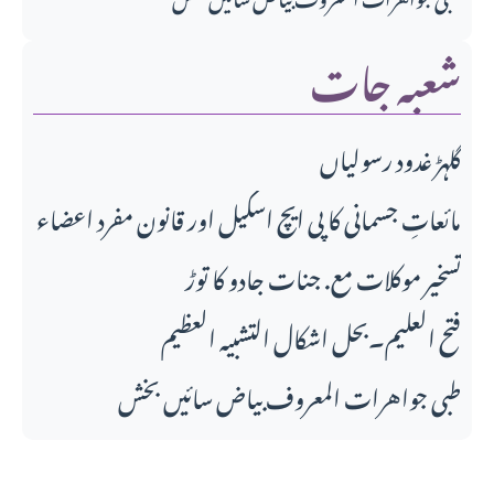
شعبہ جات
گلہڑ غدود رسولیاں
مائعاتِ جسمانی کا پی ایچ اسکیل اور قانونِ مفرد اعضاء
تسخیر موکلات مع. جنات جادو کا توڑ
فتح العلیم۔بحل اشکال التشبیہ العظیم
طبی جواهرات المعروف بیاض سائیں بخش