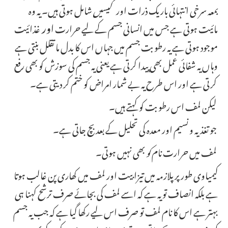
بمعہ
سرخی انتہائی باریک ذرات اور
گیسیں
شامل ہوتی ہیں۔ یہ وہ
مائیت ہوتی ہے جس میں انسانی جسم کے لیے حرارت
اور
غذائیت
موجود ہوتی ہے یہ رطوبت جسم میں جہاں اس کا بدل ما تقلل بنتی ہے
وہاں یہ شفائی عمل بھی پیدا کرتی ہے یعنی یہ جسم کی سوزش کو بھی رفع
کرتی ہے اور اس طرح یہ بے شمار امراض کو ختم کر دیتی ہے۔
لیکن لمف اس رطوبت کو کہتے ہیں۔
جو تغذیہ و نسیم اور معدہ کی تحلیل کے بعد بچ جاتی ہے۔
بھی نہیں ہوتی۔
لمف میں حرارت نام
کو
کیمیاوی طور پر پلازمہ میں تیزابیت اور لمف میں کھاری پن غالب ہوتا
ہے بلکہ انصاف تو یہ ہے کہ اسے لمف کی بجائے صرف ترشح کہنا ہی
بہتر ہے اس کا نام لمف تو صرف اس لیے رکھا گیا ہے کہ جب یہ جسم