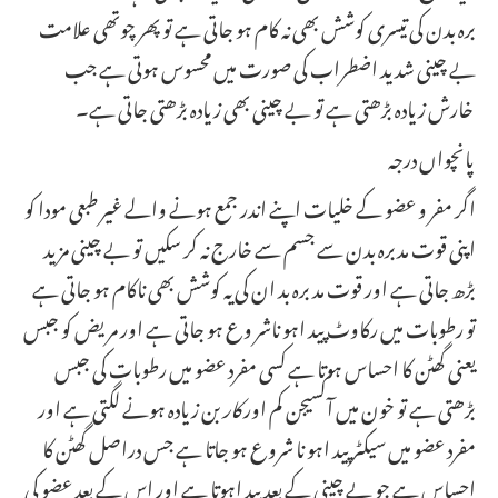
برہ بدن کی تیسری کوشش بھی نہ کام ہو جاتی ہے تو پھر چوتھی علامت
بے چینی شدید اضطراب کی صورت میں محسوس ہوتی ہے جب
خارش زیادہ بڑھتی ہے تو بے چینی بھی زیادہ بڑھتی جاتی ہے۔
پانچواں درجہ
اگر مفر و عضو کے خلیات اپنے اندر جمع ہونے والے غیر طبعی مودا کو
اپنی قوت مدبرہ بدن سے جسم سے خارج نہ کر سکیں تو بے چینی مزید
بڑھ جاتی ہے اور قوت مد برہ بد ان کی یہ کوشش بھی ناکام ہو جاتی ہے
تو رطوبات میں رکاوٹ پید اہو ناشر وع ہو جاتی ہے اور مریض کو جبس
یعنی گھٹن کا احساس ہوتا ہے کسی مفرد عضو میں رطوبات کی جبس
بڑھتی ہے تو خون میں آکسیجن کم اور
کار
بن زیادہ ہونے لگتی ہے اور
مفرد عضو میں سیکٹر پید اہو نا شروع ہو جاتا ہے جس دراصل گھٹن کا
احساس ہے جو بے چینی کے بعد پید اہوتا ہے اور اس کے بعد عضو کی