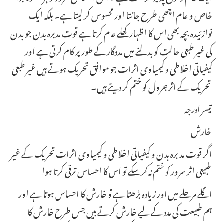
خاص و عام اچھی طرح جانتا اور محسوس کر لیتا ہے۔ بلکہ ایک
نوازئیدہ بچہ بھی اس کا اظہار کھلے عام کرتا ہے قوت مدبره بدن جو بدن
کی غیر طبعی حالت کو بدلنے میں مددگار کے طور پر کام کرتی ہے اور
کیفیاتی اخلاطی و کیمیاوی اثرات جو موافق تحریک ہوتے ہیں غیر طبعی
تحریک کے اثر جرول کو ختم کر دیتے ہیں۔
تیسر ادرجہ
خارش
اگر قوت مد بره بدن و کیفیاتی اخلاطی و کیمیاوی اثرات تحریک کے غیر
سکے تو اس کا احساس ترقی کرتا ہوا
طبیعی اثر سرور کو ختم نہ
کر
اگلے مرحلے میں اور زیادہ بڑھتا ہے تو خارش کا احساس ہوتا ہے اور
ہم طبیعت کی مدد کے لیے خارش کرتے ہیں جس طرح خارش کا