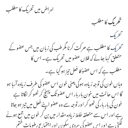
امراض میں تحريک کا مطلب
كا مطلب
تحريك
تحريك
تحریک
کا مطلب ہے حرکت کرنا مگر طب کی زبان میں جس عضو کے
متعلق کہا جائے کہ فلاں عضو میں تحریک ہے۔ اس کا
فعل تیز ہو گیا ہے۔
مطلب ہے کہ اس عضو
کا
وہاں خون کی توجہ زیادہ ہوگی یعنی خون اس عضو کی طرف زیادہ آرہا ہو
گا اس حالت میں خون بار بار اس عضو تک پہنچ کر ٹھو کر لگاتا ہے
خون کی بار بار کی ٹھو کر اور توجہ سے وہ عضو اپنے فعل میں تیز ہو جاتا
ہے اور اس سے متعلقہ خلط زیادہ مقدار میں بن کر خون میں جمع ہونے
لگتی ہے اور اس عضو کی سردی سکون اور اجتماع رطوبات ختم