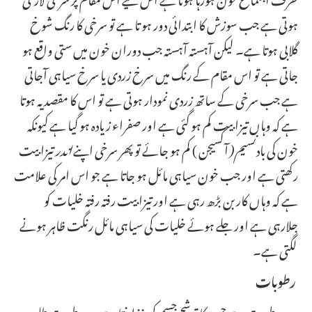
ہوتی ہے جب سوزش کا ابتدائی دور ہو تا ہے تو سرخی کا رنگ شوخ
گلابی ہوتا ہے۔ لیکن آہستہ آہستہ جب دوران خون میں ستی واقع ہو
جاتی ہے تو اس مقام کے رنگ میں سرخ زردی یا سرخ سیاہی آجاتی
ہے جب سرخی کے ساتھ زردی نمودار ہوتی ہے تو اس کا مقصد یہ ہوتا
ہے کہ وہاں تیزابیت کم ہو گئی ہے اور صفراء زیادہ ہو گیا ہے کیونکہ
خون کی باد
نسیم
(
آکسیجن ) کم ہو جائے تو پھر سرخی اپنے
اندر
تیزابیت
رکھتی ہے اور جب خون سیاہی مائل ہو جاتا ہے جو اس امر کی علامت
ہے کہ وہاں کار بن بڑھ رہی ہے اور تیزابیت رفتہ رفتہ خلیات کو
جلارہی ہے اور جلے ہوئے خلیات کی سیاہی مائل رنگت ظاہر ہونے
لگتی ہے۔
رطوبات
یہ وہ رطوبت ہے جس کا ترشح جسم کی غذا بنتا ہے۔ یہ رطوبت طلیہ