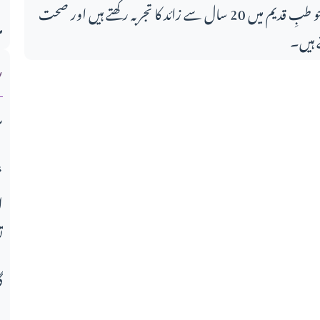
اس مضمون کے لکھاری، جو طبِ قدیم میں 20 سال سے زائد کا تجربہ رکھتے ہیں اور صحت
م
 ہیں۔
ش
س
میو قوم کی تعلیمی انفرا
ا
ت
گ
م