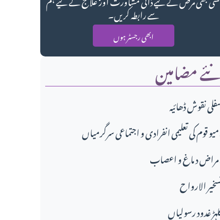
سی بھی مرض کے لیے ذاتی مشاورت اور علاج کے لیے ہم
سے رابطہ کریں۔
ابھی رجسٹر ہوں
ئے مضامین
فلی نقوش ڈھائیہ
تماعی سرگرمیاں،
مراض د ماغ و اعصاب
سخير الارواح
لہڑ غدود رسولیاں