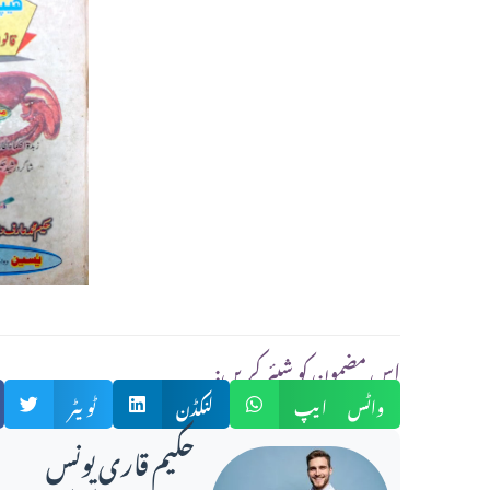
:اس مضمون کو شیئر کریں
واٹس ایپ
لنکڈن
ٹویٹر
حکیم قاری یونس