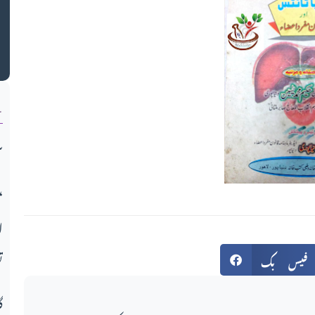
ک
ن
س
میو قوم کی تعلیمی انفرادی و اج
ا
فیس بک
ت
گ