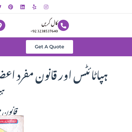
کال کریں
+92 3238537640
Get A Quote
ہپاٹائٹس اور قانون مفرد اعض
ہپاٹائٹس
قانون 