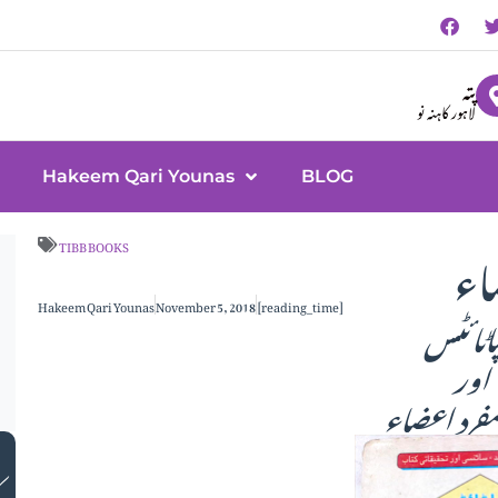
پتہ
لاہور کاہنہ نو
Hakeem Qari Younas
BLOG
اء
TIBB BOOKS
Hakeem Qari Younas
November 5, 2018
[reading_time]
اور
مفرد اعضاء