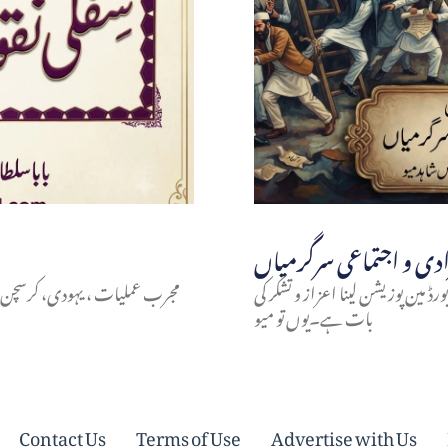
ورڈ مین پوزیشن لینا اعزاز و تشکر کی
مجرب عملیات ، یہودی، کرسچن ، نا
بات ہے۔یوں تو میو
Contact Us
Terms of Use
Advertise with Us