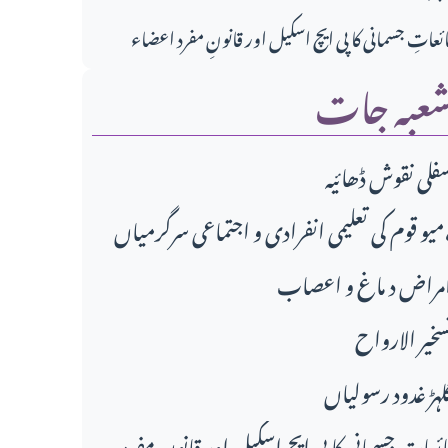
ائعاتِ جسمانی کا پی ایچ اسکیل اور قانونِ مفرد اعضاء
عبہ جات
فلی نقوش ڈھائیہ
دی و اجتماعی سرگرمیاں،
مراض د ماغ و اعصاب
سخير الارواح
لہڑ غدود رسولیاں
ائعاتِ جسمانی کا پی ایچ اسکیل اور قانونِ مفرد