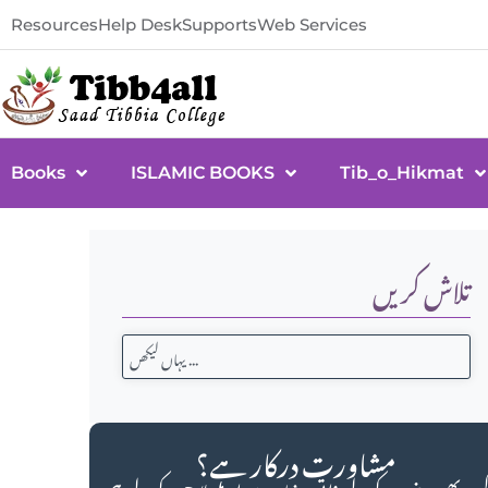
Resources
Help Desk
Supports
Web Services
Books
ISLAMIC BOOKS
Tib_o_Hikmat
تلاش کریں
مشاورت درکار ہے؟