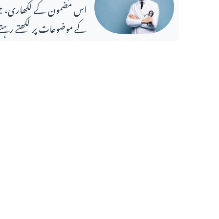
کے موضوعات پر لکھتے رہتے