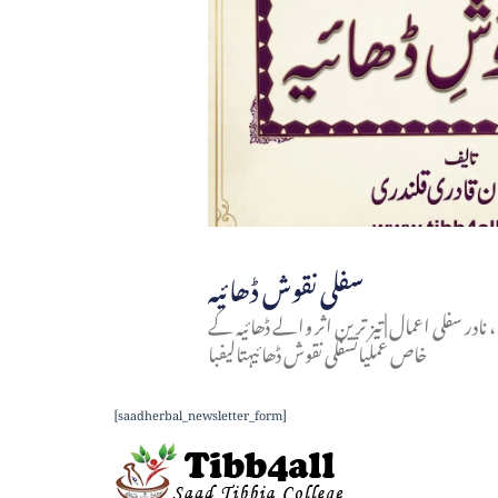
سفلی نقوش ڈھائیہ
در سفلی اعمال | تیز ترین اثر والے ڈھائیہ کے
خاص عملیاتسفلی نقوش ڈھائیہتالیفبا
[saadherbal_newsletter_form]