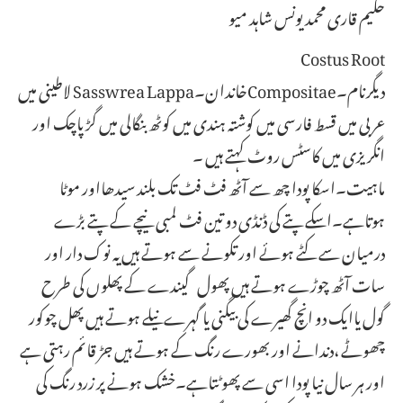
حکیم قاری محمد یونس شاہد میو
Costus Root
لاطینی میں Sasswrea Lappaخاندان۔Compositaeدیگرنام۔
عربی میں قسط فارسی میں کوشتہ ہندی میں کوٹھ بنگالی میں گڑ پاچک اور
انگریزی میں کاسٹس روٹ کہتے ہیں ۔
ماہیت۔اسکا پودا چھ سے آٹھ فٹ فٹ تک بلند سیدھااور موٹا
ہوتاہے۔اسکے پتے کی ڈنڈی دو تین فٹ لمبی نیچے کے پتے بڑے
درمیان سے کٹے ہوئے اور تکونے سے ہوتے ہیں یہ نوک دار اور
سات آٹھ چوڑے ہوتے ہیں پھول گیندے کے پھلوں کی طرح
گول یاایک دو انچ گھیرے کی بیگنی یا گہرے نیلے ہوتے ہیں پھل چوکور
چھوٹے ،دندانے اور بھورے رنگ کے ہوتے ہیں جڑ قائم رہتی ہے
اور ہر سال نیا پودا اسی سے پھوٹتاہے۔خشک ہونے پر زرد رنگ کی