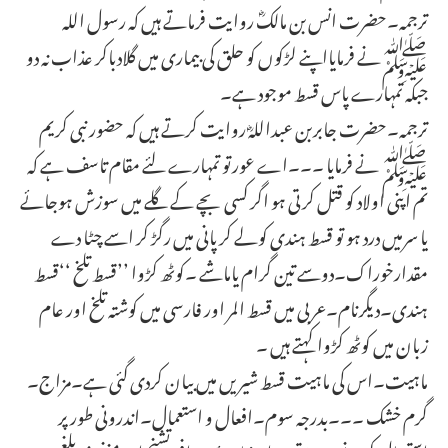
ترجمہ۔حضرت انس بن مالکؓ روایت فرماتے ہیں کہ رسول اللہ
ﷺنے فرمایااپنے لڑکوں کو حلق کی بیماری میں گلادباکر عذاب نہ دو
جبکہ تمہارے پاس قسط موجود ہے۔
ترجمہ۔حضرت جابربن عبداللہؓ روایت کرتے ہیں کہ حضور نبی کریم
ﷺ نے فرمایا ۔۔۔اے عورتو تمہارے لئے مقام تاسف ہے کہ
تم اپنی اولاد کو قتل کرتی ہو اگر کسی بچے کے گلے میں سوزش ہوجائے
یا سرمیں درد ہو تو قسط ہندی کولے کرپانی میں رگڑ کر اسے چٹا دے
مقدارخوراک۔دوسے تین گرام یاماشے ۔کوٹھ کڑوا ’’قسط تلخ ‘‘قسط
ہندی۔دیگرنام۔عربی میں قسط المر اور فارسی میں کوشتہ تلخ اور عام
زبان میں کوٹھ کڑوا کہتے ہیں ۔
ماہیت۔اس کی ماہیت قسط شیریں میں بیان کردی گئی ہے۔مزاج۔
گرم خشک ۔۔۔بدرجہ سوم۔افعال و استعمال۔اندرونی طور پر