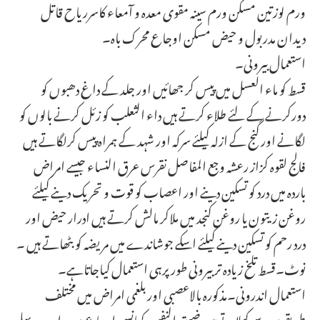
ورم لوزتین مسکن ورم سینہ مقوی معدہ و آمعاء کاسرریاح قاتل
دیدان مدربول و حیض مسکن اوجاع محرک باہ۔
استعمال بیرونی۔
قسط کو ماء العسل میں پیس کر جھائیں اور جلد کے داغ دھبوں کو
دورکرنے کے لئے طلاء کرتے ہیں داء الثعلب کو زئل کرنے بالوں کو
لگانے اور گنج کے ازلہ کیلئے سرکہ اور شہد کے ہمراہ پیس کرلگاتے ہیں
فالج لقوہ کزاز رعشہ وجع المفاصل نقرس عرق النساء جیسے امراض
باردہ میں درد کو تسکین دینے اور اعصاب کو قوت و تحریک دینے کیلئے
روغن زیتون یا روغن کنجد میں ملاکر مالش کرتے ہیں ادرار حیض اور
درد رحم کو تسکین دینے کیلئے اسکے جوشاندے میں مریضہ کو بٹھاتے ہیں ۔
نوٹ۔قسط تلخ زیادہ تر بیرونی طور پرہی استعمال کیاجاتاہے۔
استعمال اندرونی۔مذکورہ بالاعصبی اور بلغمی امراض میں مختلف
طریقوں سے کھلاتے ہیں ضیق النفس کھانسی اوجاع صدر اور درد پہلو