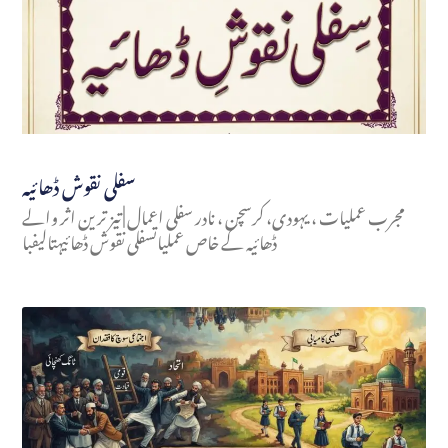
سفلی نقوش ڈھائیہ
مجرب عملیات ، یہودی، کرسچن ، نادر سفلی اعمال | تیز ترین اثر والے
ڈھائیہ کے خاص عملیاتسفلی نقوش ڈھائیہتالیفبا