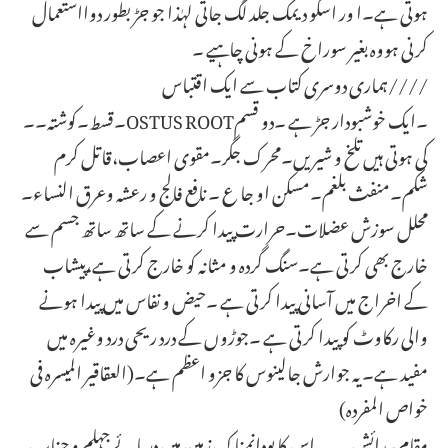
ہوتی ہے۔ا ور اسکو دیمک جلد لگ جاتی لہٰذا جو جڑ بطور دوااستعمال
کرنی ہووہ بغیر سوراخ کے ہونی چاہیے ۔
ہماری دوسری کتاب سے ایک اقتباس////
۔قسط۔کوشتہ۔۔OSTUS ROOT۔ایک خوشبودار جڑ ہے ۔دو قسم
کی ہوتی ہیں تلخ و شیریں۔محرک جگر۔مقوی اعصاب،قاتل کرم
شکم۔منفث بلغم۔مسکن او جا ع ۔ نافع فالج و رعشہ وعرق النساء۔
محلل سوزش عضلات۔حرارت پیدا کرنے کے ساتھ ساتھ جسم سے
خارج بھی کرتی ہے۔سنگ گردہ و مثانہ کو خارج کرتی ہے،پیشاب
کے اخراج میں آسانی پیدا کرتی ہے ۔حیض و نفاس میں پیدا ہونے
والی رکاوٹ کو پیدا کرتی ہے ۔جوڑوں کے درد ریحی درد وغیرہ میں
مفید ہے۔ یہ جوارش جالینوس کا جزو اعظم ہے۔(العقاقیر المیسرہ فی
خواص المفردہ)
مقام پیدائش۔۔۔اس کا پودانمناک زمین میں دریائے جہلم و چناب