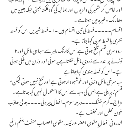
اور خاص کر کشمیر کی وادیوں اور ہمالیہ کی گود کلکتہ بمبئی جبکہ چین میں
دھارمک وغیرہ میں ہوتاہے۔
اقسام۔۔۔۔۔قسط کی تین اقسام ہیں ۔۱۔قسط شیریں اس کو قسط
بحری یا قسط عربی کہاجاتاہے۔
۲۔دوسری قسم تلخ ہوتی ہے اس کارنگ ماہر سے سیاہی مائل اور
توڑنے پر اندر سے زردی مائل نکلتاہے یہ موٹی اور وزن میں ہلکی ہوتی
ہے۔اس کو قسط ہندی کہاجاتاہے
۳۔یہ سرخی مائل وزنی اور خوشبو دارہوتی ہے اور تلخ نہیں ہوتی لیکن
قسم زہریلی ہے جس کی وجہ سے اس کا استعمال نہیں کیاجاتاہے۔
مزاج۔گرم خشک۔۔۔درجہ سوم۔افعال بیرونی۔۔۔۔جالی جاذب
خون محلل اور مجفف ہے۔
اندرونی افعال مقوی اعضاء رئیسہ ،مقوی اعصاب منفث بلغم دافع