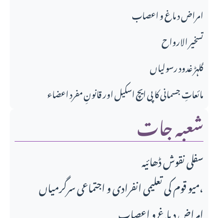
امراض د ماغ و اعصاب
تسخير الارواح
گلہڑ غدود رسولیاں
مائعاتِ جسمانی کا پی ایچ اسکیل اور قانونِ مفرد اعضاء
شعبہ جات
سفلی نقوش ڈھائیہ
میو قوم کی تعلیمی انفرادی و اجتماعی سرگرمیاں،
امراض د ماغ و اعصاب