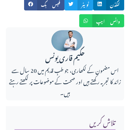
لنکڈن
ٹویٹر
فیس بک
واٹس ایپ
حکیم قاری یونس
اس مضمون کے لکھاری، جو طبِ قدیم میں 20 سال سے
زائد کا تجربہ رکھتے ہیں اور صحت کے موضوعات پر لکھتے رہتے
ہیں۔
تلاش کریں