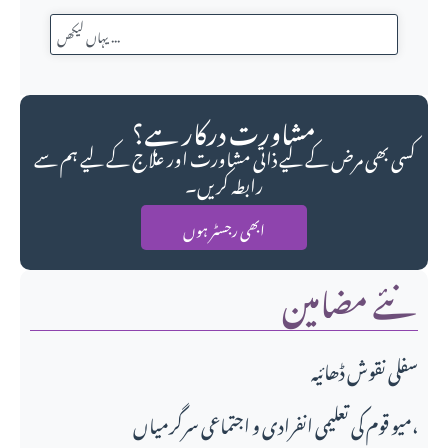
مشاورت درکار ہے؟
کسی بھی مرض کے لیے ذاتی مشاورت اور علاج کے لیے ہم سے
رابطہ کریں۔
ابھی رجسٹر ہوں
نئے مضامین
سفلی نقوش ڈھائیہ
میو قوم کی تعلیمی انفرادی و اجتماعی سرگرمیاں،