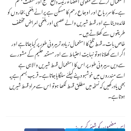
استعمال کرنے سے مقوی اعضاء رئیسہ دافع تشنج اور منفث بلغم
ہے۔کاسرریاح اور اوجاع رحم کا مسکن ہے پرانے بلغمی بخاروں کو
فائدہ دیتاہے اور قسط شیریں والے عصبی اور بلغمی امراض مختلف
طریقوں سے کھلاتے ہیں ۔
خاص بات۔قسط تلخ کا استعمال زیادہ تر بیرونی طور پر کیاجاتاہے اور
اگر اسے کھلاناہوتو نہایت احتیاط سے اور مستند حکیم کے مشورے
سے دیں ۔بیرونی طورپر اس کا استعمال قسط شیریں والاہی ہے
اسے مندروں میں خوشبو دینے کیلئے سلگایاجاتاہے۔قریب بسم ہے یہ
بھی یادرکھیں کہ نسخہ میں مطلق قسط لکھا ہوتو اس سے مراد قسط شیریں
ہوتاہے۔
:اس مضمون کو شیئر کریں