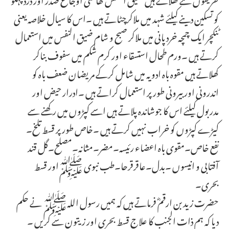
کو تسکین دینے کیلئے شہد میں ملاکرچٹاتے ہیں ۔اس کا سیال خلاصہ یعنی
ٹنکچر ایک چمچہ خرد پانی میں ملاکر صبح و شام ضیق النفس میں استعمال
کرتے ہیں ۔ورم طحال استسقاء اور کرم شکم میں سفوف بناکر
کھلاتے ہیں مقوہ باہ ادویہ میں شامل کرکے مریضان ضعف باہ کو
اندرونی اور بیرونی طور پر استعمال کراتے ہیں ۔ادرار حیض اور
مدربول کیلئے اس کا جوشاندہ پلاتے ہیں اسے کپڑوں میں رکھنے سے
کیڑے کپڑوں کو خراب نہیں کرتے ہیں ۔خاص طور پر قسط تلخ۔
نفع خاص۔مقوی باہ اعضاء رئیسہ۔مضر۔مثانہ۔مصلح۔گل قند
آفتابی و انیسوں ۔بدل۔عاقرقرحا۔طب نبوی ﷺاور قسط
بحری۔
حضرت زید بن ارقمؓ فرماتے ہیں کہ ہمیں رسول اللہﷺ نے حکم
دیا کہ ہم ذات الجنب کا علاج قسط بحری اور زیتون سے کریں ۔