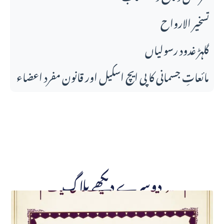
تسخير الارواح
گلہڑ غدود رسولیاں
مائعاتِ جسمانی کا پی ایچ اسکیل اور قانونِ مفرد اعضاء
دوسرے دیکھے بلاگ