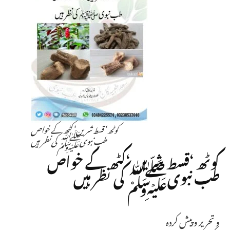
کوٹھ ‘قسط شریں ‘کٹھ کے خواص
طب نبویﷺ کی نظر ہیں
کوٹھ ‘قسط شریں ‘کٹھ کے خواص
طب نبویﷺ کی نظر ہیں
و تحریر وپیش کردہ