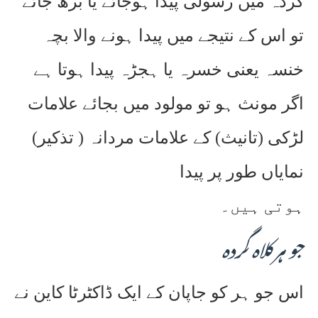
گردہ میں رسولی پیدا ہوجائے یا بڑھ جائے
تو اس کے نتیجے میں پیدا ہونے والا بچہ
خنسہ یعنی خسرہ یا ہجڑہ پیدا ہوتا ہے
اگر مونث ہو تو مولود میں بجائے علامات
لڑکی (تانیث) کے علامات مردانہ ( تذکیر)
نمایاں طور پر پیدا
ہوتی ہیں۔
جو ہر کلاہ گردہ
اس جو ہر کو جاپان کے ایک ڈاکٹرٹا کاین نے