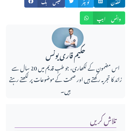
لنکڈن
ٹویٹر
فیس بک
واٹس ایپ
حکیم قاری یونس
اس مضمون کے لکھاری، جو طبِ قدیم میں 20 سال سے
زائد کا تجربہ رکھتے ہیں اور صحت کے موضوعات پر لکھتے رہتے
ہیں۔
تلاش کریں