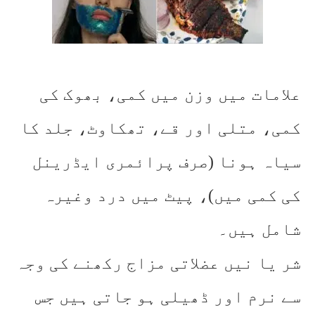
علامات میں وزن میں کمی، بھوک کی
کمی، متلی اور قے، تھکاوٹ، جلد کا
سیاہ ہونا (صرف پرائمری ایڈرینل
کی کمی میں)، پیٹ میں درد وغیرہ
شامل ہیں۔
شر یا نیں عضلاتی مزاج رکھنے کی وجہ
سے نرم اور ڈھیلی ہو جاتی ہیں جس