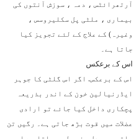
آرتھرائٹس ، دمہ ، سوزش آنتوں کی
بیماری ، ملٹی پل سکلیروسس ،
وغیرہ) کے علاج کے لئے تجویز کیا
جاتا ہے۔
اس کے برعکس
اس کے برعکس. اگر اس گلٹی کا جوہر
ایڈرنیالین خون کے اندر بذریعہ
پچکاری داخل کیا جائے تو ارادی
عضلات میں قوت بڑھ جاتی ہے۔ رگیں تن
جاتی ہیں دل مضبوط ہو جاتا ہے اس