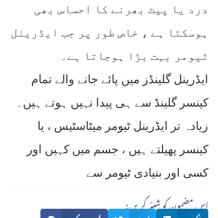
درد یا پیٹ بھرنے کا احساس بھی
ہوسکتا ہے ، خاص طور پر جب ایڈرینل
ٹیومر بہت بڑا ہوجاتا ہے۔
ایڈرینل گلینڈز میں پائے جانے والے تمام
کینسر گلینڈ سے ہی پیدا نہیں ہوتے ہیں۔
زیادہ تر ایڈرینل ٹیومر میٹاسٹیس ، یا
کینسر پھیلتے ہیں ، جسم میں کہیں اور
کسی اور بنیادی ٹیومر سے
:اس مضمون کو شیئر کریں