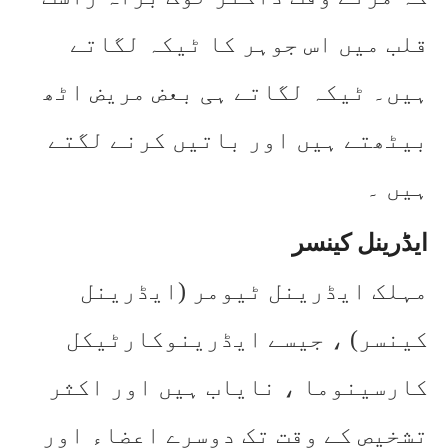
قلب میں اس جوہر کا ٹیکہ لگاتے
ہیں۔ ٹیکہ لگاتے ہی بعض مریض اٹھ
بیٹھتے ہیں اور باتیں کرنے لگتے
ہیں ۔
ایڈرینل کینسر
مہلک ایڈرینل ٹیومر (ایڈرینل
کینسر) ، جیسے ایڈرینوکارٹیکل
کارسینوما ، نایاب ہیں اور اکثر
تشخیص کے وقت تک دوسرے اعضاء اور