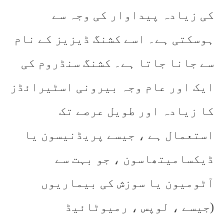
کی زیادہ پیداوار کی وجہ سے
ہوسکتی ہے۔ اسے کشنگ ڈیزیز کے نام
سے جانا جاتا ہے۔ کشنگ سنڈروم کی
ایک اور عام وجہ بیرونی اسٹیرائڈز
کا زیادہ اور طویل عرصے تک
استعمال ہے ، جیسے پریڈنیسون یا
ڈیکسامیتھاسون ، جو بہت سے
آٹومیون یا سوزش کی بیماریوں
(جیسے ، لوپس ، رمیوٹائیڈ