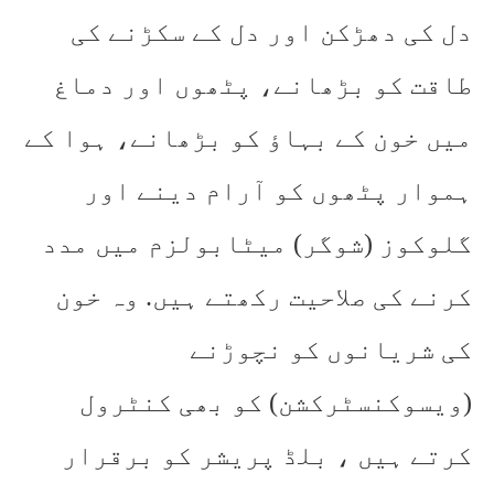
دل کی دھڑکن اور دل کے سکڑنے کی
طاقت کو بڑھانے، پٹھوں اور دماغ
میں خون کے بہاؤ کو بڑھانے، ہوا کے
ہموار پٹھوں کو آرام دینے اور
گلوکوز (شوگر) میٹابولزم میں مدد
کرنے کی صلاحیت رکھتے ہیں. وہ خون
کی شریانوں کو نچوڑنے
(ویسوکنسٹرکشن) کو بھی کنٹرول
کرتے ہیں ، بلڈ پریشر کو برقرار