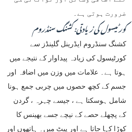
ضرورت ہوتی ہے۔
کورٹیسول کی زیادتی: کشنگ سنڈروم
کشنگ سنڈروم ایڈرینل گلینڈز سے
کورٹیسول کی زیادہ پیداوار کے نتیجے میں
ہوتا ہے۔ علامات میں وزن میں اضافہ اور
جسم کے کچھ حصوں میں چربی جمع ہونا
شامل ہوسکتا ہے ، جیسے چہرہ ، گردن
کے پچھلے حصے کے نیچے جسے بھینس کا
کوڑا کہا جاتا ہے اور پیٹ میں۔ ہاتھوں اور