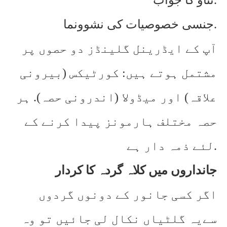
تناؤ کا جواب.
جنسی خصوصیات کی نشوونما.
آپ کے ایڈرینل گلینڈز دو حصوں پر
مشتمل ہوتے ہیں: کورٹیکس (بیرونی
علاقہ) اور میڈولا (اندرونی حصہ). ہر
حصہ مختلف ہارمونز پیدا کرنے کے
لئے ذمہ دار ہے.
جانداروں میں کلاہ گردہ کا کردار
اگر کسی جانور کے دونوں گردوں
سےیہ گلٹیاں نکال لی جائیں تو وہ