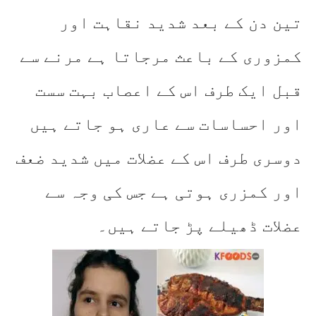
تین دن کے بعد شدید نقاہت اور
کمزوری کے باعث مرجاتا ہے مرنے سے
قبل ایک طرف اس کے اعصاب بہت سست
اور احساسات سے عاری ہو جاتے ہیں
دوسری طرف اس کے عضلات میں شدید ضعف
اور کمزری ہوتی ہے جس کی وجہ سے
عضلات ڈھیلے پڑ جاتے ہیں۔