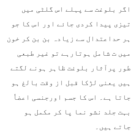
اگر بلوغت سے پہلے اس گلٹی میں
تیزی پیدا کردی جائے اور اس کا جو
ہر حداعتدال سے زیادہ بن بن کر خون
میں ت شامل ہوتارہے تو غیر طبعی
طور پرآثار بلوغت ظاہر ہونے لگتے
ہیں یعنی لڑکا قبل از وقت بالغ ہو
جاتا ہے۔ اس کا جسم اورجنسی اعضاٗ
بہت جلد نشو نما پا کر مکمل ہو
جاتے ہیں۔