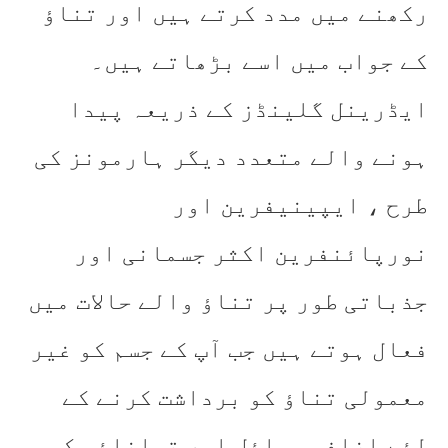
رکھنے میں مدد کرتے ہیں اور تناؤ
کے جواب میں اسے بڑھاتے ہیں۔
ایڈرینل گلینڈز کے ذریعہ پیدا
ہونے والے متعدد دیگر ہارمونز کی
طرح ، ایپینیفرین اور
نورپائنفرین اکثر جسمانی اور
جذباتی طور پر تناؤ والے حالات میں
فعال ہوتے ہیں جب آپ کے جسم کو غیر
معمولی تناؤ کو برداشت کرنے کے
لئے اضافی وسائل اور توانائی کی