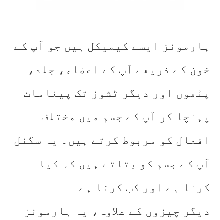
ہارمونز ایسے کیمیکل ہیں جو آپ کے
خون کے ذریعے آپ کے اعضاء، جلد،
پٹھوں اور دیگر ٹشوز تک پیغامات
پہنچا کر آپ کے جسم میں مختلف
افعال کو مربوط کرتے ہیں۔ یہ سگنل
آپ کے جسم کو بتاتے ہیں کہ کیا
کرنا ہے اور کب کرنا ہے
دیگر چیزوں کے علاوہ، یہ ہارمونز