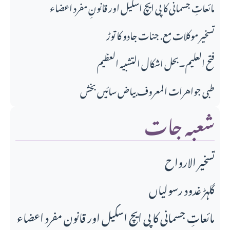
مائعاتِ جسمانی کا پی ایچ اسکیل اور قانونِ مفرد اعضاء
تسخیر موکلات مع. جنات جادو کا توڑ
فتح العلیم۔بحل اشکال التشبیہ العظیم
طبی جواهرات المعروف بیاض سائیں بخش
شعبہ جات
تسخير الارواح
گلہڑ غدود رسولیاں
مائعاتِ جسمانی کا پی ایچ اسکیل اور قانونِ مفرد اعضاء