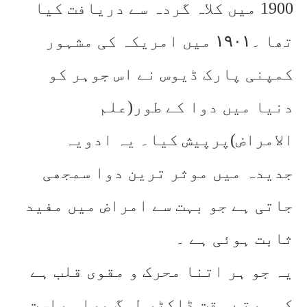
1900 میں کلاہ گردہ سے دریافت کیا
تھا ۔۱۹۰۱ میں امریکہ کی مشہور
کمپنی پارک ڈیوس نے اس جوہر کو
دنیا میں دوا کے طور(علم
الامراض)پرپیش کیا۔ یہ ادویہ
جدیدہ میں موثر ترین دوا سمجھی
جاتی ہے جو بہت سے امراض میں مفید
ثابت ہوئی ہے ۔
یہ جو ہر اتنا محرک و مقوی قلب ہے
کہ مرتے وقت ڈاکٹر لوگ براہ راست