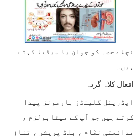
نچلے حصہ کو جوان یا میڈیا کہتے
ہیں۔
افعال کلاہ گردہ
ایڈرینل گلینڈز ہارمونز پیدا
کرتے ہیں جو آپ کے میٹابولزم ،
مدافعتی نظام ، بلڈ پریشر ، تناؤ