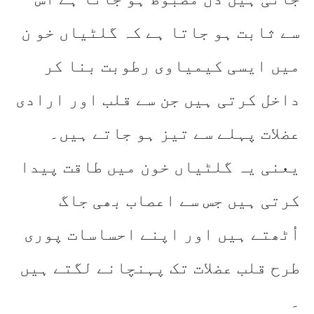
سے ثابت ہو جاتا ہے کہ گلٹیاں خو ن
میں ایسی کیمیاوی رطوبت بنا کر
داخل کرتی ہیں جن سے قلب اور ارادی
عضلات پہلے سے تیز ہو جاتے ہیں۔
یعنی یہ گلٹیاں خون میں طاقت پیدا
کرتی ہیں جس سے اعصاب بھی جاگ
اُٹھتے ہیں اور اپنے احساسات پوری
طرح قلب عضلات تک پہنچانے لگتے ہیں
۔