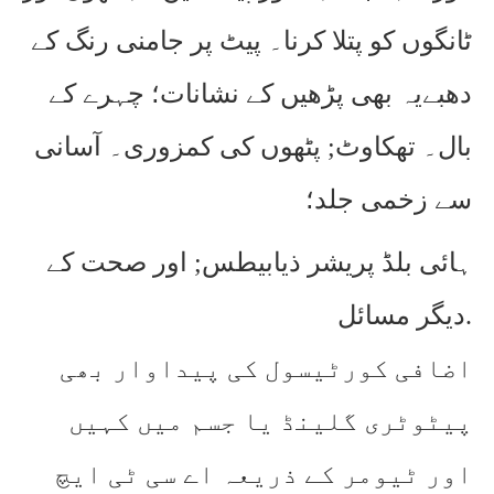
ٹانگوں کو پتلا کرنا۔ پیٹ پر جامنی رنگ کے
دھبےیہ بھی پڑھیں کے نشانات؛ چہرے کے
بال۔ تھکاوٹ; پٹھوں کی کمزوری۔ آسانی
سے زخمی جلد؛
ہائی بلڈ پریشر ذیابیطس; اور صحت کے
دیگر مسائل.
اضافی کورٹیسول کی پیداوار بھی
پیٹوٹری گلینڈ یا جسم میں کہیں
اور ٹیومر کے ذریعہ اے سی ٹی ایچ