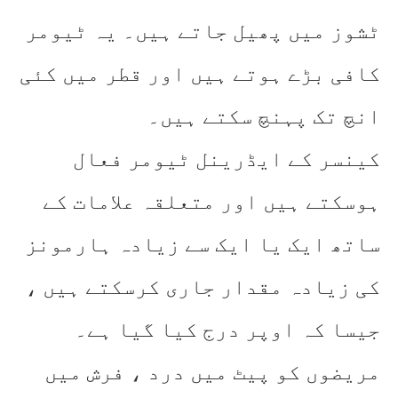
ٹشوز میں پھیل جاتے ہیں۔ یہ ٹیومر
کافی بڑے ہوتے ہیں اور قطر میں کئی
انچ تک پہنچ سکتے ہیں۔
کینسر کے ایڈرینل ٹیومر فعال
ہوسکتے ہیں اور متعلقہ علامات کے
ساتھ ایک یا ایک سے زیادہ ہارمونز
کی زیادہ مقدار جاری کرسکتے ہیں ،
جیسا کہ اوپر درج کیا گیا ہے۔
مریضوں کو پیٹ میں درد ، فرش میں