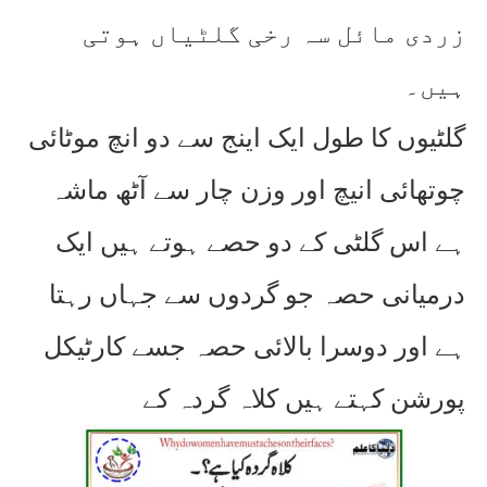
زردی مائل سہ رخی گلٹیاں ہوتی
ہیں۔
گلٹیوں کا طول ایک اینج سے دو انچ موٹائی
چوتھائی انیچ اور وزن چار سے آٹھ ماشہ
ہے اس گلٹی کے دو حصے ہوتے ہیں ایک
درمیانی حصہ جو گردوں سے جہاں رہتا
ہے اور دوسرا بالائی حصہ جسے کارٹیکل
پورشن کہتے ہیں کلاہ گردہ کے