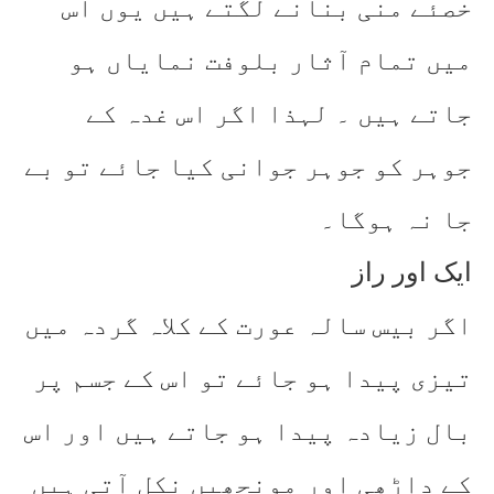
خصئے منی بنانے لگتے ہیں یوں اس
میں تمام آثار بلوفت نمایاں ہو
جاتے ہیں ۔ لہذا اگر اس غدہ کے
جوہر کو جوہر جوانی کیا جائے تو بے
جا نہ ہوگا۔
ایک اور راز
اگر بیس سالہ عورت کے کلاہ گردہ میں
تیزی پیدا ہو جائے تو اس کے جسم پر
بال زیادہ پیدا ہو جاتے ہیں اور اس
کے داڑھی اور مونچھیں نکل آتی ہیں