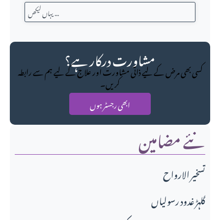
مشاورت درکار ہے؟
کسی بھی مرض کے لیے ذاتی مشاورت اور علاج کے لیے ہم سے رابطہ
کریں۔
ابھی رجسٹر ہوں
نئے مضامین
تسخير الارواح
گلہڑ غدود رسولیاں