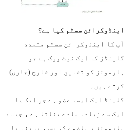
اینڈوکرائن سسٹم کیا ہے؟
آپ کا اینڈوکرائن سسٹم متعدد
گلینڈز کا ایک نیٹ ورک ہے جو
ہارمونز کو تخلیق اور خارج (جاری)
کرتے ہیں۔
گلینڈ ایک ایسا عضو ہے جو ایک یا
ایک سے زیادہ مادے بناتا ہے ، جیسے
ہارمونز ، ہاضمے کا رس ، پسینہ یا