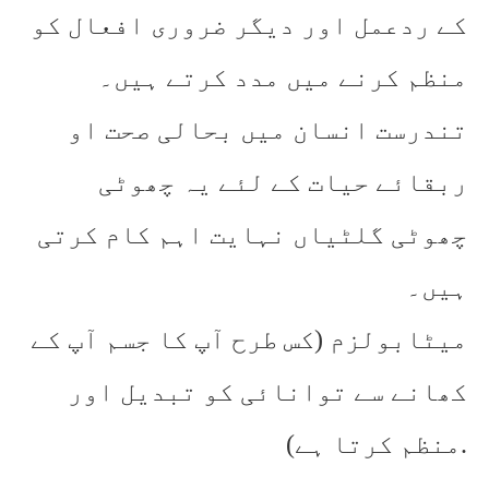
کے ردعمل اور دیگر ضروری افعال کو
منظم کرنے میں مدد کرتے ہیں۔
تندرست انسان میں بحالی صحت او
ربقائے حیات کے لئے یہ چھوٹی
چھوٹی گلٹیاں نہایت اہم کام کرتی
ہیں۔
میٹابولزم (کس طرح آپ کا جسم آپ کے
کھانے سے توانائی کو تبدیل اور
منظم کرتا ہے).