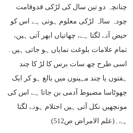
چنانچہ دو تین سال کی لڑکی قدوقامت
چودہ سالہ لڑکی معلوم ہوتی ہے اس کو
حیض آنے لگتا ہے، چھاتیاں ابھر آتی ہیں،
تمام علامات بلوغت نمایاں ہو جاتی ہیں۔
اسی طرح چھ سات برس کا لڑ کا چند
ہفتوں یا چند مہینوں میں بالغ ہو کر ایک
چھوٹاسا مضبوط آدمی بن جاتا ہے اس کی
مونچھیں نکل آتی ہیں احتلام ہونے لگتا
ہے۔(علم الامراض ص512)