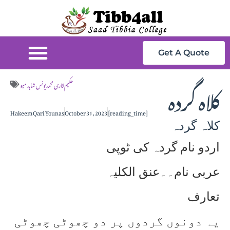
Get A Quote
کلاہ گردہ
حکیم قاری محمد یونس شاہد میو
Hakeem Qari Younas
October 31, 2023
[reading_time]
کلاہ گردہ
اردو نام گردہ کی ٹوپی
عربی نام۔۔عنق الکلیہ
تعارف
یہ دونوں گردوں پر دو چھوٹی چھوٹی