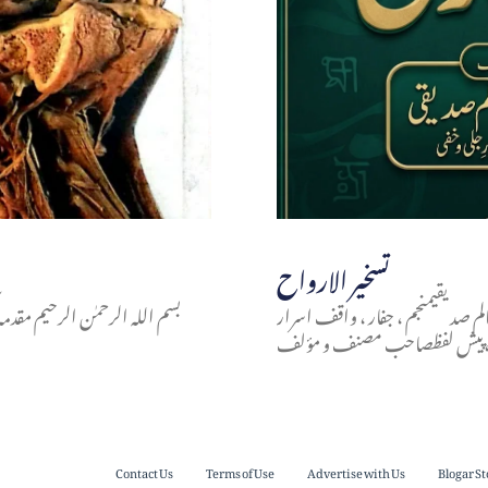
تسخير الارواح
الم صدیقیمنجم ، جفار ، واقف اسرار
بسم اللہ الرحمٰن الرحیم مقدم
،،،پیش لفظصاحب مصنف و مؤلف
Contact Us
Terms of Use
Advertise with Us
Blogar St