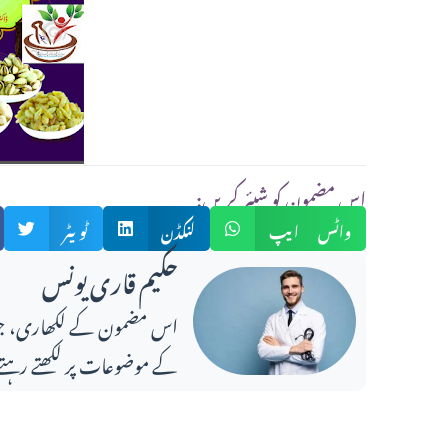
:اس مضمون کو شیئر کریں
واٹس ایپ
لنکڈن
ٹویٹر
حکیم قاری یونس
کے موضوعات پر لکھتے رہتے