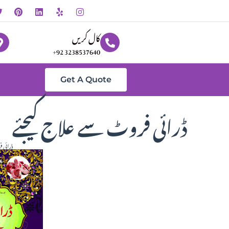
کال کریں
+92 3238537640
Get A Quote
ڈرائی فروٹ سے علاج کیجئے
ڈرائی ف