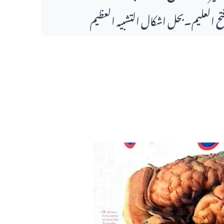
تح العلیم۔بحل اشکال التشبیہ العظیم