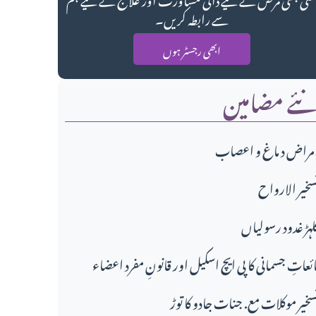
سے رابطہ کریں۔
ابھی رجسٹر ہوں
ئے مضامین
مراض د ماغ و اعصاب
سخير الارواح
لہڑ غدود رسولیاں
ائعاتِ جسمانی کا پی ایچ اسکیل اور قانونِ مفرد اعضاء
سخیر موکلات مع. جنات جادو کا توڑ