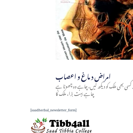
امراض د ماغ و اعصاب
ہ کسی بھی ملک کو دیکھ لیں، چاہے وہ چھوٹا ہے
چاہے بہت بڑا، ملک کا
[saadherbal_newsletter_form]