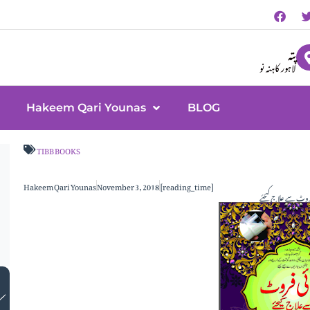
پتہ
لاہور کاہنہ نو
Hakeem Qari Younas
BLOG
TIBB BOOKS
Hakeem Qari Younas
November 3, 2018
[reading_time]
روٹ سے علاج کیجئے
ک