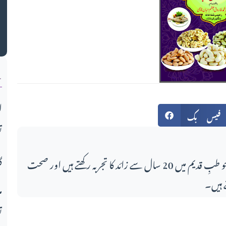
ن
ا
فیس بک
ت
گ
اس مضمون کے لکھاری، جو طبِ قدیم میں 20 سال سے زائد کا تجربہ رکھتے ہیں اور صحت
 ہیں۔
م
ت