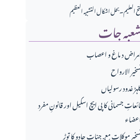
تح العلیم۔بحل اشکال التشبیہ العظیم
عبہ جات
مراض د ماغ و اعصاب
سخير الارواح
لہڑ غدود رسولیاں
ائعاتِ جسمانی کا پی ایچ اسکیل اور قانونِ مفرد
عضاء
سخیر موکلات مع. جنات جادو کا توڑ