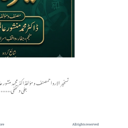
تسخير الارواحمصنف و مؤلفڈاکٹر محمد منشور ع
جلی و تخفی،،،،
ore
All rights reserved