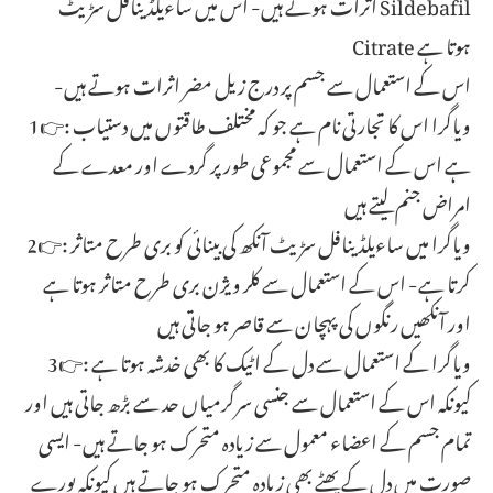
اثرات ہوتے ہیں- اس میں ساءیلڈ ینافل سڑیٹ Sildebafil
Citrate ہوتا ہے
-اس کے استعمال سے جسم پر درج زیل مضر اثرات ہوتے ہیں
1👉: ویاگرا اس کا تجارتی نام ہے جو کہ مختلف طاقتوں میں دستیاب
ہے اس کے استعمال سے مجموعی طور پر گردے اور معدے کے
امراض جنم لیتے ہیں
2👉: ویاگرا میں ساءیلڈ ینافل سڑیٹ آنکھ کی بینائی کو بری طرح متاثر
کرتا ہے- اس کے استعمال سے کلر ویژن بری طرح متاثر ہوتا ہے
اور آنکھیں رنگوں کی پہچان سے قاصر ہو جاتی ہیں
3👉: ویاگرا کے استعمال سے دل کے اٹیک کا بھی خدشہ ہوتا ہے
کیونکہ اس کے استعمال سے جنسی سرگرمیاں حد سے بڑھ جاتی ہیں اور
تمام جسم کے اعضاء معمول سے زیادہ متحرک ہو جاتے ہیں- ایسی
صورت میں دل کے پھٹے بھی زیادہ متحرک ہو جاتے ہیں کیونکہ پورے