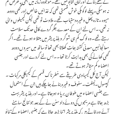
کے نسخے بنائے اوراپنی کتابوںمیں لکھے۔موجودہ زمانہ میں بھی یہ حرص کم
نہ ہوسکی۔پہلے لوگوںکی خوش قسمتی تھی کہ غذائیں خالص اور گھی دودھ
میوہ ۔تازہ پھل وغیرہ دستیاب تھے۔ملاوٹ تو تھی لیکن کیمیلوں والی
نہ تھی،۔اس لئے ان کے معدے جگر گردے کافی حد تک سلامت
رہتے تھے۔وہ لوگ کم ہی شوگر و بلڈ پریشر میں مبتلاء ہوتے تھے۔اگر
معالجانہیں معدنی کشتہ جات کھلاتا بھی تھا توساتھ میں سیروں دودھ
گھی کھانے کی بھی ہدایت کرتا تھا۔۔اس لئے گردے اور جنسی
اعضاء کم متاثر ہوتے تھے۔
لیکن آج کل کیمیاوی طریقے سے خطر ناک قسم کے کیمیکلی مرکبات ۔
کیپسول۔ٹینلٹ۔سفوف وغیرہ بنائے جاچکے ہیں جن کے استعمال
سے جنسی اعضاء میں طوفان برپاء ہوجاتا ہے۔اور بلڈ پریشر بہت
بڑھ جاتا ہے مریجوں کی دوئے داد سنن نے کے بعد جو نتائج سامنے
آئے وہ بتاتے ہیں کہ بلڈ پریشر اتنا بڑھ جاتا ہے کہ جنسی اعضاء کے تنائو