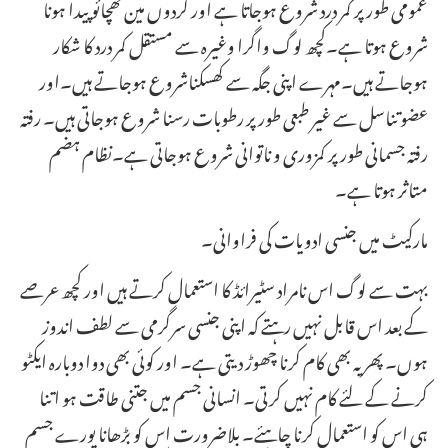
عمومی طورپر کمر درد شروع ہوجاتا ہے اور گردوں مین کھچائو پیدا ہونا
شروع ہوتا ہے۔کچھ لوگ واگرا وغیرہ سے مستقل کمر درد کا شکار
ہوجاتے ہیں۔مہرے اپنی جگہ سے کھسکناشروع ہوجاتے ہیں۔اور
عضو تناسل سے غیر طبعی طورپر رطوبات رسنا شروع ہوجاتی ہیں۔ رفتہ
رفتہ جسمانی طورپر کمزوری و ناتوانی شروع ہوجاتی ہے۔نظام ہضم
متاثر ہوتا ہے۔
مارکیٹ میں جنسی ادویات کی فراوانی۔
بہت سے لوگ اس نامراد سٹیرائڈ کا استعمال کرتے ہیں اور کچھ عرصے
کے بعد اس قابل نہیں رہتے کہ اپنی جنسی سرگرمی سے لطف اندوز
ہوں۔ پھر یہ بھی کام کرنا چھوڑ دیتی ہے۔ اور کوئی بھی دوا دوبارہ ایکٹو
کرنے کے لئے کام نہیں کرتی۔ انسانی جسم میں جتنی طاقت ہو اتنا
ہی اس کو استعمال کرنا چاہئے۔ بلاضرورت اس کو بڑھانا پورے جسم