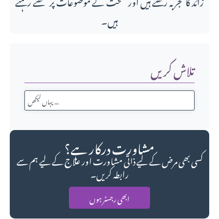
زائد کا تجربہ رکھتے ہیں اور صحت کے موضوعات پر لکھتے رہتے
ہیں۔
تلاش کریں
مشاورت درکار ہے؟
کسی بھی مرض کے لیے ذاتی مشاورت اور علاج کے لیے ہم سے
رابطہ کریں۔
ابھی رجسٹر ہوں