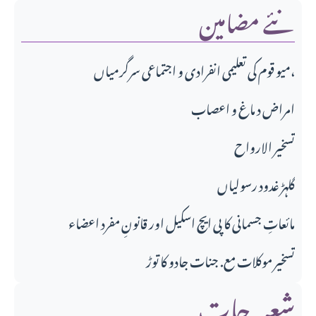
نئے مضامین
میو قوم کی تعلیمی انفرادی و اجتماعی سرگرمیاں،
امراض د ماغ و اعصاب
تسخير الارواح
گلہڑ غدود رسولیاں
مائعاتِ جسمانی کا پی ایچ اسکیل اور قانونِ مفرد اعضاء
تسخیر موکلات مع. جنات جادو کا توڑ
شعبہ جات