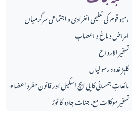
میو قوم کی تعلیمی انفرادی و اجتماعی سرگرمیاں،
امراض د ماغ و اعصاب
تسخير الارواح
گلہڑ غدود رسولیاں
مائعاتِ جسمانی کا پی ایچ اسکیل اور قانونِ مفرد اعضاء
تسخیر موکلات مع. جنات جادو کا توڑ