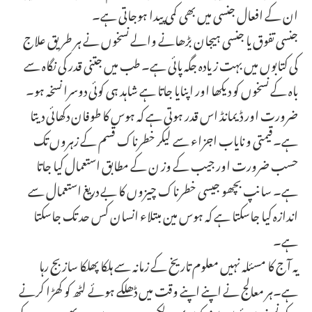
ان کے افعال جنسی میں بھی کمی پیدا ہوجاتی ہے۔
جنسی تفوق یا جنسی ہیجان بڑھانے والے نسخوں نے ہر طریق علاج
کی کتابوں میں بہت زیادہ جگہ پائی ہے۔ طب میں جتنی قدر کی نگاہ سے
باہ کے نسخوں کو دیکھا اور اپنایا جاتا ہے شاہد ہی کوئی دوسرا نسخہ ہو۔
ضرورت اور ڈیمانڈ اس قدر ہوتی ہے کہ ہوس کا طوفان دکھائی دیتا
ہے۔قیمتی و نایاب اجزاء سے لیکر خطرناک قسم کے زہروں تک
حسب ضرورت اور جیب کے وز ن کے مطابق استعمال کیا جاتا
ہے۔ سانپ بچھو جیسی خطرناک چیزوں کا بے دریغ استعمال سے
اندازہ کیا جاسکتا ہے کہ ہوس مین مبتلاء انسان کس حد تک جاسکتا
ہے۔
یہ آج کا مسئلہ نہیں معلوم تاریخ کے زمانہ سے ہلکا پھلکا ساز بج رہا
ہے۔ہر معالج نے اپنے اپنے وقت میں ڈھلکے ہوئے لٹھ کو کھڑا کرنے