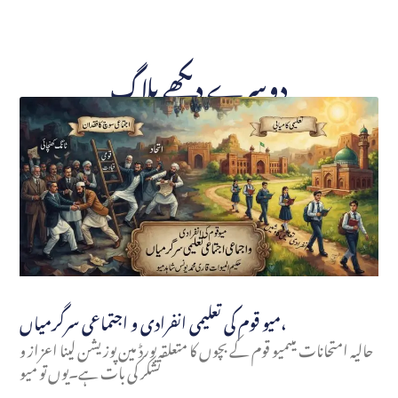
دوسرے دیکھے بلاگ
میو قوم کی تعلیمی انفرادی و اجتماعی سرگرمیاں،
حالیہ امتحانات میںمیو قوم کے بچوں کا متعلقہ بورڈ مین پوزیشن لینا اعزاز و
تشکر کی بات ہے۔یوں تو میو