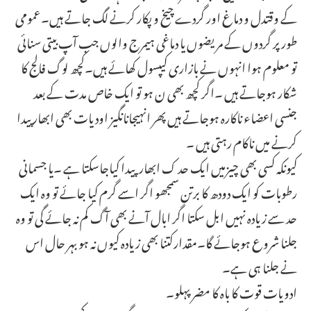
کے وقتدل و دماغ اور گردے چیخ و پکار کرنے لگ جاتے ہیں۔عمومی
طورپر گردوں کے مریضوں یا دماغی ہیمرج والوں جب آپ بیتی سنائی
تو معلوم ہوا انہوں نے بازاری کیپسول کھائے ہیں۔کچھ لوگ فالج کا
شکار ہوجاتے ہیں ۔اگر کچھ بھی ن ہو تو ایک خاص مدت کے بعد
جنسی اعضاء ناکارہ ہوجاتے ہیں پھر انہیجانانگیز اودیات بھی ابھار پیدا
کرنے میں ناکام رہتی ہیں ۔
کیونکہ کسی بھی چیزمیں ایک حد ک ابھارپیدا کیاجاسکتا ہے ۔یا جسمانی
رطوبات کو ایک دودھ کا برتن سمجھو اگر اسے گرم کیا جائے تو وہ ایک
حد سے زیادہ نہیں ابل سکتا اگر ابال آنے بھی آگ کم نہ جائے گی تو وہ
جلنا شروع ہوجائے گا۔مقدارکتنا بھی زیادہ کیوں نہ ہو بہر حال اس
نے جلنا ہی ہے۔
ادویات قوت کا باہ کا مضر پہلو۔