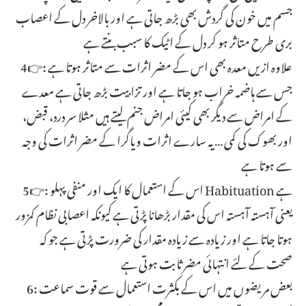
جسم میں خون کی گردش بھی بڑھ جاتی ہے اور بالاخر دل کے اعصاب
بری طرح متاثر ہو کر دل کے اٹیک کا سبب بنتے ہے
4👉: علاوہ ازیں معدہ بھی اس کے مضر اثرات سے متاثر ہوتا ہے
جس سے ہاضمہ خراب ہو جاتا ہے اور تزابیت بڑھ جاتی ہے معدے
کے امراض سے دیگر بھی کیئی امراض جنم لیتے ہیں مثلا سر درد، قبض،
اور بھوک کی کمی … یہ سارے اثرات ویاگرا کے مضر اثرات کی وجہ
سے ہوتا ہے
5👉: اس کے استعمال کا ایک اور منفی پہلو Habituation ہے
یعنی آہستہ آہستہ اس کی مقدار بڑھانا پڑتی ہے کیونکہ اعصابی نظام کمزور
ہوتا جاتا ہے اور زیادہ سے زیادہ مقدار کی ضرورت پڑتی ہے جو کہ
صحت کے لئے انتہائی مضر ثابت ہوتی ہے
6: بعض مریضوں میں اس کے بکثرت استعمال سے قوت سماعت