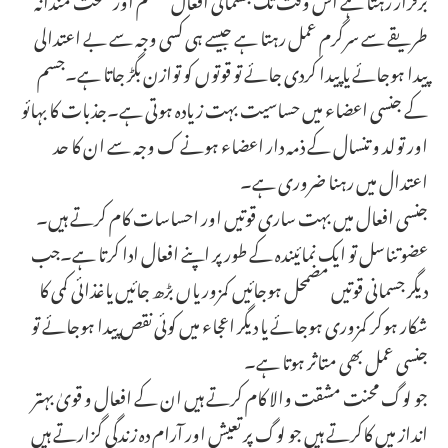
طریقے سے سرگرم عمل رہتا ہے جیسے ہی کسی وجہ سے بے اعتدالی
پیدا ہوجائے یا پیدا کردی جائے تو قوتوں کو توازن بگڑ جاتا ہے۔جسم
کے جنسی اعضاء میں حساسیت بہت زیادہ ہوتی ہے۔جذبات کا بہائو
اور تولد و تنسال کے ذمہ دار اعضاء ہونے ک وجہ سے ان کا حد
اعتدال میں رہنا ضروری ہے۔
جنسی افعال میں بہت ساری قوتیں اور احساسات کام کرتے ہیں۔
عضو تناسل تو ایک نمائیندہ کے طورپر اپنے افعال ادا کرتا ہے۔جب
دیگر جسمانی قوتیں مضمحل ہوجائیں کمزوریاں بڑھ جائیں یاغذائی کمی کا
شکار ہوکر کمزوری ہوجائے یا دیگر اعجاء میں کوئی نقص پیدا ہوجائے تو
جنسی عمل بھی متاثر ہوتا ہے۔
جو لوگ محنت مشقت والا کام کرتے ہیں ان کے افعال و قویٰ بہتر
انداز میں کاکرتے ہیں جو لوگ پر تعیش اور آرام دہ زندگی گزارتے ہیں