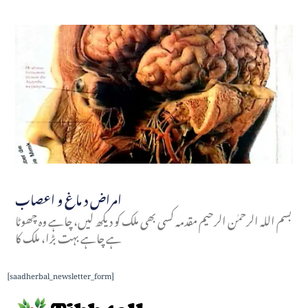
امراض د ماغ و اعصاب
بسم اللہ الرحمٰن الرحیم مقدمہ کسی بھی ملک کو دیکھ لیں، چاہے وہ چھوٹا
ہے چاہے بہت بڑا، ملک کا
[saadherbal_newsletter_form]