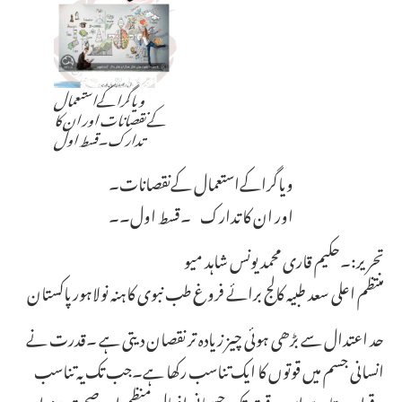
ویاگراکےاستعمال
کےنقصانات اور ان کا
تدارک۔قسط اول
ویاگراکےاستعمال کےنقصانات۔
اور ان کا تدارک ۔قسط اول۔۔
تحریر:۔حکیم قاری محمد یونس شاہد میو
منتظم اعلی سعد طبیہ کالج برائے فروغ طب نبوی کاہنہ نولاہور پاکستان
حد اعتدال سے بڑھی ہوئی چیز زیادہ تر نقصان دیتی ہے ۔قدرت نے
انسانی جسم میں قوتوں کا ایک تناسب رکھا ہے۔جب تک یہ تناسب
برقرار رہتا ہے اس وقت تک جسمانی افعال منظم اور صحت مندانہ