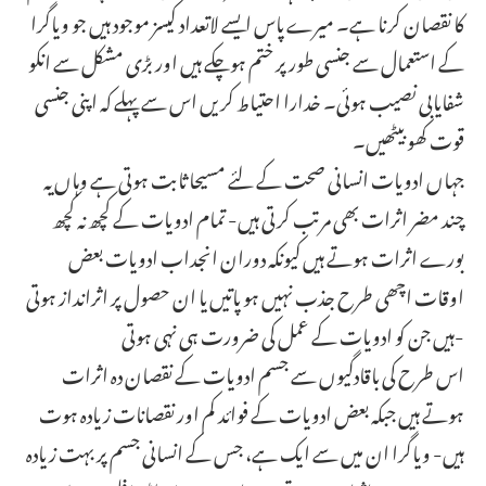
کا نقصان کرنا ہے۔ میرے پاس ایسے لاتعداد کیسز موجود ہیں جو ویاگرا
کے استعمال سے جنسی طور پر ختم ہوچکے ہیں اور بڑی مشکل سے انکو
شفایابی نصیب ہوئی۔ خدارا احتیاط کریں اس سے پہلے کہ اپنی جنسی
قوت کھو بیٹھیں۔
جہاں ادویات انسانی صحت کے لئے مسیحا ثابت ہوتی ہے وہاں یہ
چند مضر اثرات بھی مرتب کرتی ہیں- تمام ادویات کے کچھ نہ کچھ
بورے اثرات ہوتے ہیں کیونکہ دوران انجداب ادویات بعض
اوقات اچھی طرح جذب نہیں ہو پاتیں یا ان حصول پر اثرانداز ہوتی
ہیں جن کو ادویات کے عمل کی ضرورت ہی نہی ہوتی-
اس طرح کی باقادگیوں سے جسم ادویات کے نقصان دہ اثرات
ہوتے ہیں جبکہ بعض ادویات کے فوائد کم اور نقصانات زیادہ ہوت
ہیں- ویاگرا ان میں سے ایک ہے، جس کے انسانی جسم پر بہت زیادہ