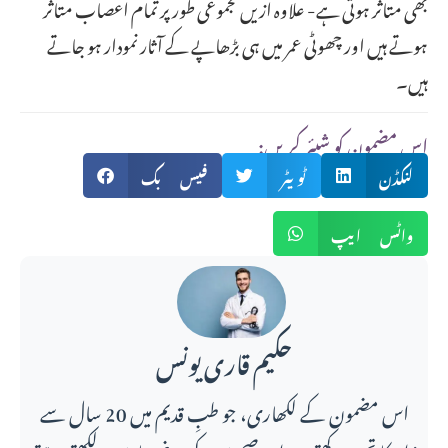
بھی متاثر ہوتی ہے- علاوہ ازیں مجموعی طور پر تمام اعصاب متاثر
ہوتے ہیں اور چھوٹی عمر میں ہی بڑھاپے کے آثار نمودار ہو جاتے
ہیں۔
:اس مضمون کو شیئر کریں
لنکڈن
ٹویٹر
فیس بک
واٹس ایپ
حکیم قاری یونس
اس مضمون کے لکھاری، جو طبِ قدیم میں 20 سال سے