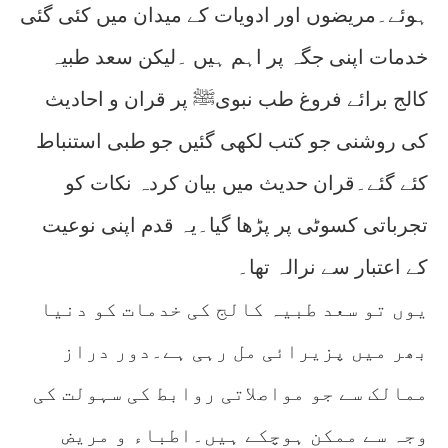
ہوئے۔مریضوں اور ادویات کے میدان میں کئی گئی
خدمات اپنی جگہ پر اہم ہیں ۔لیکن سعد طبیہ
کالج برائے فروغ طب نبویﷺ پر قران و احادیث
کی روشنی جو کتب لکھی گئیں جو طبی استنباط
کئے گئے۔قران حدیث میں بیان کردہ نکات کو
تجرباتی کسوٹی پر پڑھا گیا۔یہ قدم اپنی نوعیت
کے اعتبار سے نرالہ تھا۔
یوں تو سعد طبیہ کالج کی خدمات کو دنیا
بھر میں پزیرائی مل رہی ہے۔دور دراز
ممالک سے جو مواصلاتی روابط کی سہولت کی
وجہ سے ممکن ہوچکے ہیں۔اطباء و مریض