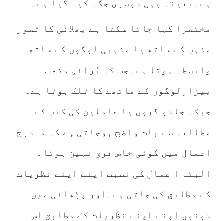
ہے۔بعینہ وہی دوسری جگہ کیا گیا ہے۔
مختصرا کہا جاتا سکتا ہے بھلائی کا تصور
مذہب کے ساتھ یا مذہبی لوگوں کے ساتھ
وابسطہ ہوتا ہے۔جب کہ بُرائی مذۃب
بیزارلوگوں کے ماتھے کا تلک ہوتا ہے۔
جبکہ جادو گروں یا عاملین کی کتب کے
مطالعہ سے بات واضح ہوجاتی ہے کہ مندرج
اعمال میں کوئی خاص فرق نہین ہوتا۔
البتہ ا عمال کی نسبت اپنے اپنے نظریات
کے مطابق کی جاتی ہے۔اور پڑھائی میں
دونوں اپنے اپنے نظریات کے مطابق اس