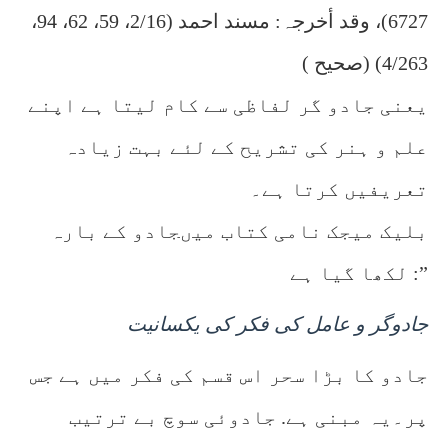
6727)، وقد أخرجہ: مسند احمد (2/16، 59، 62، 94،
4/263) (صحیح )
یعنی جادو گر لفاظی سے کام لیتا ہے اپنے
علم و ہنر کی تشریح کے لئے بہت زیادہ
تعریفیں کرتا ہے۔
بلیک میجک نامی کتاب میںجادو کے بارہ
لکھا گیا ہے :”
جادوگر و عامل کی فکر کی یکسانیت
جادو کا بڑا سحر اس قسم کی فکر میں ہے جس
پر۔یہ مبنی ہے. جادوئی سوچ بے ترتیب