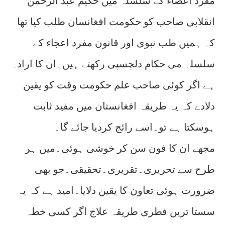
مفرد اعضاء کے سلسلہ میں حکیم عبد الرحمن
انقلابی صاحب کو حکومت افغانسان طلب کیا تھا
کہ ہمیں طب نبوی اور قانون مفرد اعجاء کے
سلسلہ می حکام دلچسپی رکھتے ہیں۔ان کا ارادہ
ہے اگر کوئی صاحب علم حکومت وقت کو یقین
دلادے کہ یہ طریقہ افغانستان میں مفید ثابت
ہوسکتا ہے تو۔اسے رائج کردیا جائے گا۔
مجھے ان کا فون سن کر خوشی ہوئی۔میں ہر
طرح سے تحریری۔تقریری۔تحقیقی۔جو بھی
ضرورت ہوئی تعاون کا یقین دلایا۔امید ہے کہ یہ
سستا ترین فطری طریقہ علاج اگر کسی خطہ