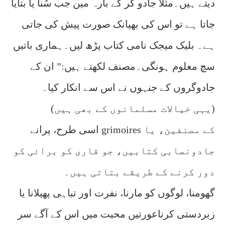
دیتے ہیں۔مثلاََ جادو گر کے بارہ مین جب سُنا یا بتایا
جاتا ہے تو اس کی بھیانک صورت پیش کی جاتی
ہے۔ بلیک میجک نامی کتاب پڑھ لیں۔ہماری باتیں
سچ معلوم ہونگی۔مصنف لکھتے ہیں:” ان کے
جادوگروں کے جنہوں نے اس سے انکار کیا۔
(یہی خیالات مسلمانوں کے بھی ہیں)
اسی طرح، پرانے grimoires کے مصنفین، یا
جادونصابی کتابیں، جو قاری کو برائی کو
دور کرنے کے طریقے بتاتی ہیں۔
گھومنا، لوگوں کو مارنا، نفرت اور تباہی پھیلانا یا
زبردستی کرناعورتیں محبت میں اس کے آگے سر