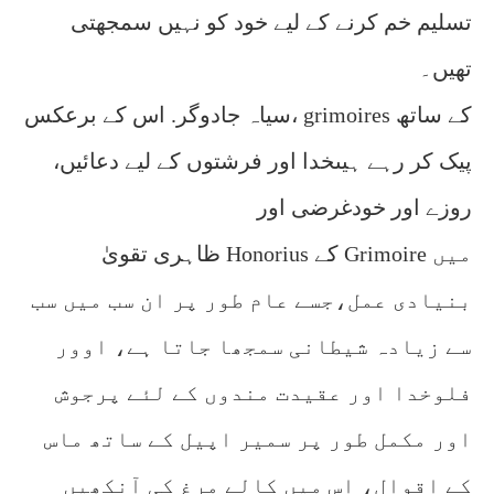
تسلیم خم کرنے کے لیے خود کو نہیں سمجھتی
تھیں۔
سیاہ جادوگر. اس کے برعکس، grimoires کے ساتھ
پیک کر رہے ہیںخدا اور فرشتوں کے لیے دعائیں،
روزے اور خودغرضی اور
ظاہری تقویٰ Honorius کے Grimoire میں
بنیادی عمل،جسے عام طور پر ان سب میں سب
سے زیادہ شیطانی سمجھا جاتا ہے، اوور
فلوخدا اور عقیدت مندوں کے لئے پرجوش
اور مکمل طور پر سمیر اپیل کے ساتھ ماس
کے اقوال، اس میں کالے مرغ کی آنکھیں