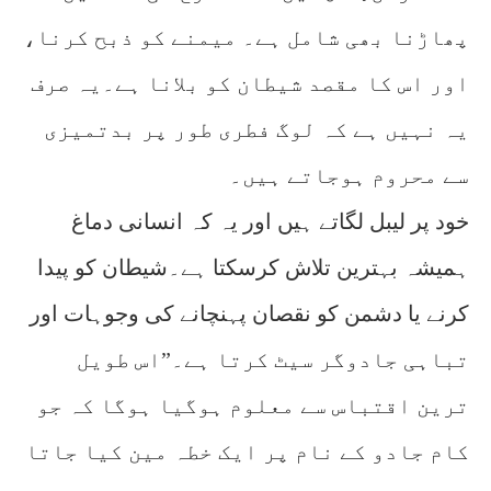
پھاڑنا بھی شامل ہے۔ میمنے کو ذبح کرنا،
اور اس کا مقصد شیطان کو بلانا ہے۔یہ صرف
یہ نہیں ہے کہ لوگ فطری طور پر بدتمیزی
سے محروم ہوجاتے ہیں۔
خود پر لیبل لگاتے ہیں اور یہ کہ انسانی دماغ
ہمیشہ بہترین تلاش کرسکتا ہے۔شیطان کو پیدا
کرنے یا دشمن کو نقصان پہنچانے کی وجوہات اور
تباہی جادوگر سیٹ کرتا ہے۔”اس طویل
ترین اقتباس سے معلوم ہوگیا ہوگا کہ جو
کام جادو کے نام پر ایک خطہ مین کیا جاتا