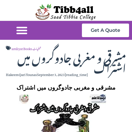
Get A Quote
مشرقی و مغربی جادوگروں میں
amliyat Books عملیات
اشتراک
Hakeem Qari Younas
September 3, 2023
[reading_time]
مشرقی و مغربی جادوگروں میں اشتراک