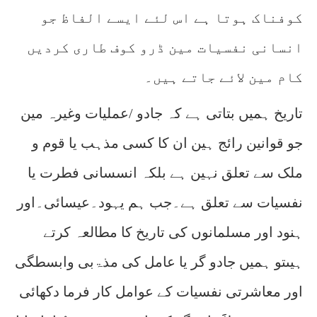
کوفناک ہوتا ہے اس لئے ایسے الفاظ جو
انسانی نفسیات مین ڈرو کوف طاری کردیں
کام مین لائے جاتے ہیں۔
تاریخ ہمیں بتاتی ہے کہ جادو /عملیات وغیرہ مین
جو قوانین رائج ہین ان کا کسی مذہب یا قوم و
ملک سے تعلق نہین ہے بلکہ انسسانی فطرت یا
نفسیات سے تعلق ہے۔جب ہم یہود۔عیسائی۔اور
ہنود اور مسلمانوں کی تاریخ کا مطالعہ کرتے
ہیںتو ہمیں جادو گر یا عامل کی مذۃبی وابسطگی
اور معاشرتی نفسیات کے عوامل کار فرما دکھائی