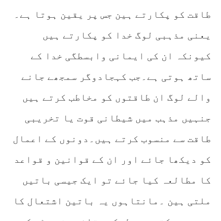
طاقت کو پکارتے ہین جس پر یقین ہوتا ہے۔
یعنی مذہبی لوگ خدا کو پکارتے ہیں
کیونکہ ان کی ایمانی وابسطگی خدا کے
ساتھ ہوتی ہے۔جب کہجادوگر سمجھے جانے
والے لوگ ان طاقتوں کو مخاطب کرتے ہیں
جنہیں مذہب میں شیطانی قوت یا تخریبی
طاقت سے منسوب کرتے ہیں۔دونوں کے اعمال
کو دیکھا جائے اور ان کے قوانین و قواعد
کا مطالعہ کیا جائے تو ایک جیسی باتیں
ملتی ہین ۔مانتاہوں یہ باتین اشتعال کا