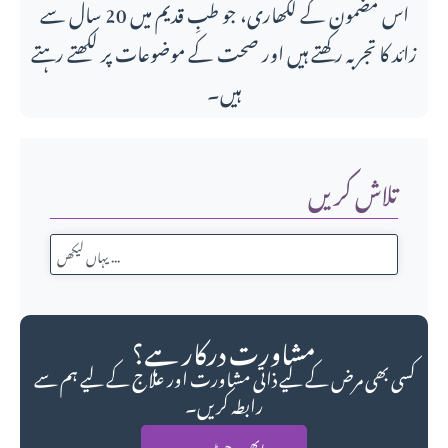
اس مضمون کے لکھاری، جو طبِ قدیم میں 20 سال سے
زائد کا تجربہ رکھتے ہیں اور صحت کے موضوعات پر لکھتے رہتے
ہیں۔
تلاش کریں
مشاورت درکار ہے؟
کسی بھی مرض کے لیے ذاتی مشاورت اور علاج کے لیے ہم سے
رابطہ کریں۔
ابھی رجسٹر ہوں