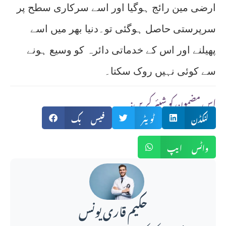
ارضی مین رائج ہوگیا اور اسے سرکاری سطح پر
سرپرستی حاصل ہوگئی تو۔دنیا بھر میں اسے
پھیلنے اور اس کے خدماتی دائرہ کو وسیع ہونے
سے کوئی نہیں روک سکتا۔
:اس مضمون کو شیئر کریں
لنکڈن
ٹویٹر
فیس بک
واٹس ایپ
حکیم قاری یونس