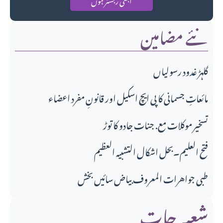
نئے مضامین
گلہڑ غدود رسولیاں
مائعاتِ جسمانی کا پی ایچ اسکیل اور قانونِ مفرد اعضاء
تسخیر موکلات مع. جنات جادو کا توڑ
فتح العلیم۔بحل اشکال التشبیہ العظیم
طبی جواهرات المعروف بیاض سائیں بخش
شعبہ جات