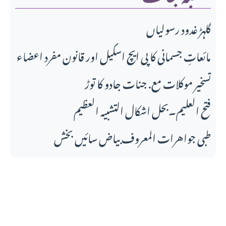
گلہڑ غدود رسولیاں
مائعاتِ جسمانی کا پی ایچ اسکیل اور قانونِ مفرد اعضاء
تسخیر موکلات مع. جنات جادو کا توڑ
فتح العلیم۔بحل اشکال التشبیہ العظیم
طبی جواهرات المعروف بیاض سائیں بخش