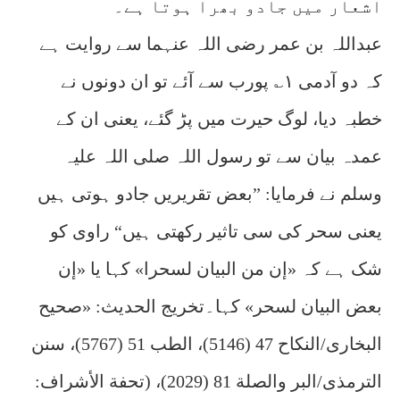
اشعار میں جادو بھرا ہوتا ہے۔
عبداللہ بن عمر رضی اللہ عنہما سے روایت ہے
کہ دو آدمی ۱؎ پورب سے آئے تو ان دونوں نے
خطبہ دیا، لوگ حیرت میں پڑ گئے، یعنی ان کے
عمدہ بیان سے تو رسول اللہ صلی اللہ علیہ
وسلم نے فرمایا: ”بعض تقریریں جادو ہوتی ہیں
یعنی سحر کی سی تاثیر رکھتی ہیں“ راوی کو
شک ہے کہ «إن من البيان لسحرا» کہا یا «إن
بعض البيان لسحر» کہا۔تخریج الحدیث: «‏‏‏‏صحیح
البخاری/النکاح 47 (5146)، الطب 51 (5767)، سنن
الترمذی/البر والصلة 81 (2029)، (تحفة الأشراف: