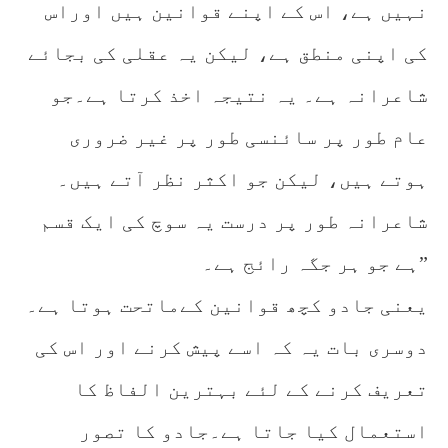
نہیں ہے، اس کے اپنے قوانین ہیں اوراس
کی اپنی منطق ہے، لیکن یہ عقلی کی بجائے
شاعرانہ ہے۔ یہ نتیجہ اخذ کرتا ہے۔جو
عام طور پر سائنسی طور پر غیر ضروری
ہوتے ہیں، لیکن جو اکثر نظر آتے ہیں۔
شاعرانہ طور پر درست یہ سوچ کی ایک قسم
ہے جو ہر جگہ رائج ہے۔”
یعنی جادو کچھ قوانین کےماتحت ہوتا ہے۔
دوسری بات یہ کہ اسے پیش کرنے اور اس کی
تعریف کرنے کے لئے بہترین الفاظ کا
استعمال کیا جاتا ہے۔جادو کا تصور