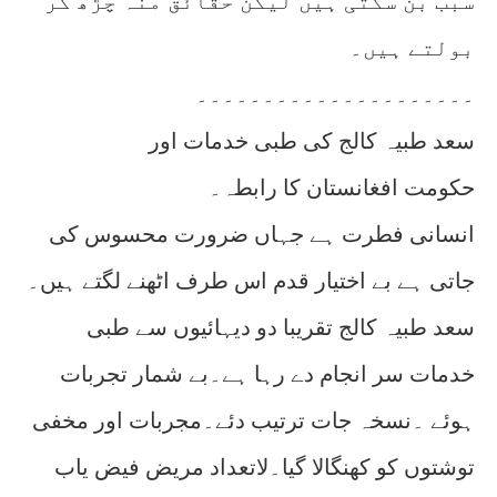
سبب بن سکتی ہیں لیکن حقائق منہ چڑھ کر
بولتے ہیں۔
۔۔۔۔۔۔۔۔۔۔۔۔۔۔۔۔۔۔۔۔۔
سعد طبیہ کالج کی طبی خدمات اور
حکومت افغانستان کا رابطہ۔
انسانی فطرت ہے جہاں ضرورت محسوس کی
جاتی ہے بے اختیار قدم اس طرف اٹھنے لگتے ہیں۔
سعد طبیہ کالج تقریبا دو دیہائیوں سے طبی
خدمات سر انجام دے رہا ہے۔بے شمار تجربات
ہوئے ۔نسخہ جات ترتیب دئے۔مجربات اور مخفی
توشتوں کو کھنگالا گیا۔لاتعداد مریض فیض یاب