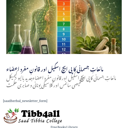
مائعاتِ جسمانی کا پی ایچ اسکیل اور قانونِ مفرد اعضاء
مائعاتِ جسمانی کا پی ایچ اسکیل اور قانونِ مفرد اعضاءجدید بائیو کیمیکل
تشخیصی سائنس اور کلاسیکی یونانی و صابری حکمت
[saadherbal_newsletter_form]
Free Books Library