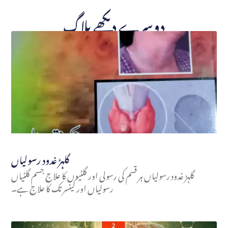
دوسرے دیکھے بلاگ
گلہڑ غدود رسولیاں
گلہڑ غدود رسولیاں ہر قسم کی رسولی اور گلٹیوں کا علاج جسم گلٹیاں
رسولیاں اور کینسر تک کا علاج ہے۔