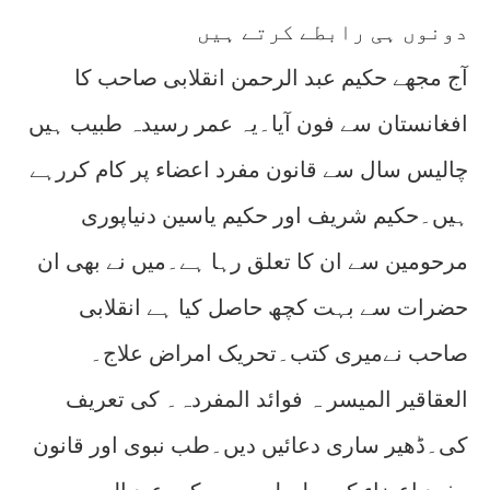
دونوں ہی رابطے کرتے ہیں
آج مجھے حکیم عبد الرحمن انقلابی صاحب کا
افغانستان سے فون آیا۔یہ عمر رسیدہ طبیب ہیں
چالیس سال سے قانون مفرد اعضاء پر کام کررہے
ہیں۔حکیم شریف اور حکیم یاسین دنیاپوری
مرحومین سے ان کا تعلق رہا ہے۔میں نے بھی ان
حضرات سے بہت کچھ حاصل کیا ہے انقلابی
صاحب نےمیری کتب۔تحریک امراض علاج۔
العقاقیر المیسر ہ فوائد المفردہ۔ کی تعریف
کی۔ڈھیر ساری دعائیں دیں۔طب نبوی اور قانون