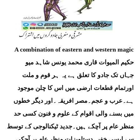
مشرقی و مغربی جادوگروں میں اشتراک
A combination of eastern and western magic
حکیم المیوات قاری محمد یونس شاہد میو
جہاں تک جادو کا تعلق ہے یہ ہر قوم و ملت
اورتمام قطعات ارضی میں اس کا چلن موجود
ہے۔عرب و عجم۔مصر افریقہ۔اور دیگر خطوں
میں بسنے والی اقوام کے علوم و فنون کسی حد
منظر عام پر آچکے ہیں۔جدید ٹیکنالوجی کے توسط
سے ایسی خفیہ دستاویزات منظر عام پر آچکی