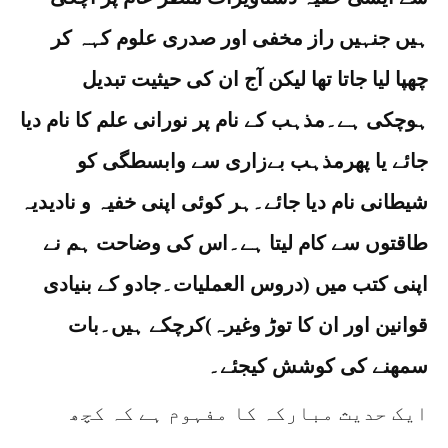
ہیں جنہیں راز مخفی اور صدری علوم کہہ کر
چھپا لیا جاتا تھا لیکن آج ان کی حیثیت تبدیل
ہوچکی ہے۔مذہب کے نام پر نورانی علم کا نام دیا
جائے یا پھرمذہب بےزاری سے وابسطگی کو
شیطانی نام دیا جائے۔ہر کوئی اپنی خفیہ و نادیدیہ
طاقتوں سے کام لیتا ہے۔اس کی وضاحت ہم نے
اپنی کتب میں (دروس العملیات۔جادو کے بنیادی
قوانین اور ان کا توڑ وغیرہ)کرچکے ہیں۔بات
سمھنے کی کوشش کیجئے۔
ایک حدیث مبارکہ کا مفہوم ہے کہ کچھ