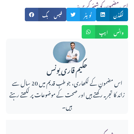
:اس مضمون کو شیئر کریں
لنکڈن
ٹویٹر
فیس بک
واٹس ایپ
حکیم قاری یونس
اس مضمون کے لکھاری، جو طبِ قدیم میں 20 سال سے
زائد کا تجربہ رکھتے ہیں اور صحت کے موضوعات پر لکھتے رہتے
ہیں۔