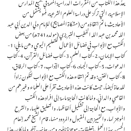
يعدُّ هذا الكتاب من المقررات الدراسية المهمة في جميع المدارس
الإسلامية، التي تركز على دراسة العلوم الشرعية، فهو يشتمل من
الأحاديث ما تمّ انتقاؤه من (مشكاة المصابيح) للإمام ولي الدين أبي عبد
الله محمد بن عبد الله الخطيب التبريزي (مولده 741هـ) من بعض
الكتب مع الأبواب في فضائل الأعمال للتعليم اليومي وهن ما يلي: 1-
كتاب الإيمان، 2-كتاب العلم، 3-كتاب فضائل القرآن، 4-كتاب
الدعوات، 5-كتاب الجهاد، 6-كتاب الآداب، 7-كتاب الرقاق،
8-كتاب الفتن؛ وقد تمّ انتقاء هذه الكتب مع الأبواب لتكون زاداً
للدعاة أيضاً، حيث كانت هذه الأحاديث تقرأ على العلماء وغيرهم من
القاصي والداني. ولما كانت الحاجة ماسة إلى افراد هذه الكتب
والأبواب، مع الحاجة إلى تشكيل ألفاظها، والتعليق عليها، والشرح
الموجز لها، والتمييز بين المقبول والمردود منها، قام الشيخ محمد إنعام
الحسن بهذا العمل بتعليقات موجزة نافعة. ومن جانب آخر ولما كان هذا