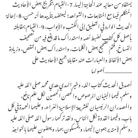
يستفاد من معانيه عند الحاجة إليها. 7-القيام بتخريج بعض الأحاديث
المتكلم فيها مع المتابعات والشواهد؛ ليعتضد بتأييدها أنه حسن، 8-إحالة
الحديث الوارد في التعليق إلى الكتب والأبواب، 9-القيام بمقابلته
بأصل كل كتاب لضبط نصه واستدراك ما قد يقع فيه من تصحيف
النساخ. فتمّ تصحيح بعض الكلمات، واستدراك بعض النقص، وزيادة
بعض الألفاظ والعبارات عند مقابلة جميع الأحاديث على
أصولها………………….
أصدق الحديث كتاب الله، وخير الهدي هدي محمد صلى الله عليه
وسلم، فيهما البنيان المرصوص والحصن الحصين لكل علم نافع،
والمصدران الرئيسيان للشريعة الإسلامية الغراء، وعليهما العمدة في كل
باب، وفيهما القدوة لكل الناس، ولقد تركهما رسول الله صلى الله عليه
وسلم لأمته يرجعون إليهما، ويتمسكون بهما، ويعضون عليهما بالنواجذ.