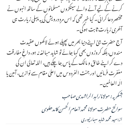
کرنے کے لیے آنے والے سینکڑوں مسلمانوں کے ساتھ انہوں نے
مختصر دعا کرائی۔ کیا خبر تھی کہ اس مردِ درویش کی یہ پہلی زیارت ہی
آخری زیارت ثابت ہوگی۔
آج حضرت جیؒ اپنے دنیا بھر میں پھیلے ہوئے لاکھوں عقیدت
مندوں،بلکہ کروڑوں بھی کہا جائے تو شاید مبالغہ نہ ہو، داغِ مفارقت
دے کر اپنے خالق و مالک کے پاس جا چکے ہیں، اللہ تعالیٰ ان کی
مغفرت فرمائیں اور جنت الفردوس میں اعلیٰ مقام سے نوازیں، آمین یا
الٰہ العالمین۔
بشکریہ : مولانا زاہد الراشدی صاحب
سوانح حضرت مولانا محمد انعام الحسن کاندھلوی
از:سید محمد شاہد سہارنپوری