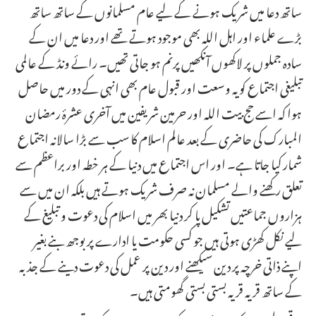
ساتھ دعا میں شریک ہونے کے لیے عام مسلمانوں کے ساتھ ساتھ
بڑے علماء اور اہل اللہ بھی موجود ہوتے تھے اور دعا میں ان کے
سادہ جملوں پر لاکھوں آنکھیں پرنم ہو جاتی تھیں۔ رائے ونڈ کے عالمی
تبلیغی اجتماع کو یہ وسعت اور قبول عام بھی انہی کے دور میں حاصل
ہوا کہ اسے حج بیت اللہ اور حرمین شریفین میں آخری عشرۂ رمضان
المبارک کی حاضری کے بعد عالم اسلام کا سب سے بڑا سالانہ اجتماع
شمار کیا جاتا ہے۔ اور اس اجتماع میں دنیا کے ہر خطہ اور براعظم سے
تعلق رکھنے والے مسلمان نہ صرف شریک ہوتے ہیں بلکہ ان میں سے
ہزاروں جماعتیں تشکیل پا کر دنیا بھر میں اسلام کی دعوت و تبلیغ کے
لیے نکل کھڑی ہوتی ہیں جو کسی حکومت یا ادارے پر بوجھ بنے بغیر
اپنے ذاتی خرچہ پر دین سیکھنے اور دین پر عمل کی دعوت دینے کے جذبہ
کے ساتھ قریہ قریہ بستی بستی گھومتی ہیں۔