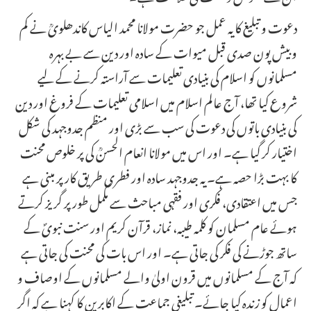
دعوت و تبلیغ کا یہ عمل جو حضرت مولانا محمد الیاس کاندھلویؒ نے کم
و بیش پون صدی قبل میوات کے سادہ اور دین سے بے بہرہ
مسلمانوں کو اسلام کی بنیادی تعلیمات سے آراستہ کرنے کے لیے
شروع کیا تھا، آج عالم اسلام میں اسلامی تعلیمات کے فروغ اور دین
کی بنیادی باتوں کی دعوت کی سب سے بڑی اور منظم جدوجہد کی شکل
اختیار کر گیا ہے۔ اور اس میں مولانا انعام الحسنؒ کی پر خلوص محنت
کا بہت بڑا حصہ ہے۔ یہ جدوجہد سادہ اور فطری طریق کار پر مبنی ہے
جس میں اعتقادی، فکری اور فقہی مباحث سے مکمل طور پر گریز کرتے
ہوئے عام مسلمان کو کلمہ طیبہ، نماز، قرآن کریم اور سنت نبویؐ کے
ساتھ جوڑنے کی فکر کی جاتی ہے۔ اور اس بات کی محنت کی جاتی ہے
کہ آج کے مسلمانوں میں قرون اولیٰ والے مسلمانوں کے اوصاف و
اعمال کو زندہ کیا جائے۔ تبلیغی جماعت کے اکابرین کا کہنا ہے کہ اگر