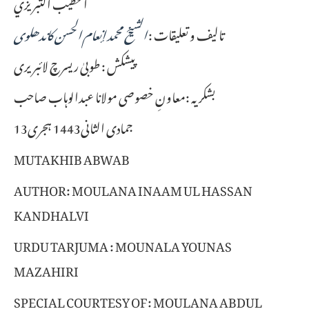
الخطيب التبريزي
تالیف و تعلیقات :
الشيخ محمد إنعام الحسن کاندھلوی
پیشکش : طوبیٰ ریسرچ لائبریری
بشکریہ :معاونِ خصوصی مولانا عبدالوہاب صاحب
13جمادی الثانی1443 ہجری
MUTAKHIB ABWAB
AUTHOR: MOULANA INAAM UL HASSAN
KANDHALVI
URDU TARJUMA : MOUNALA YOUNAS
MAZAHIRI
SPECIAL COURTESY OF: MOULANA ABDUL