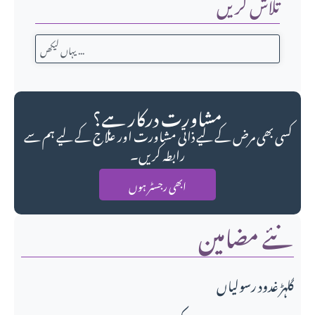
تلاش کریں
مشاورت درکار ہے؟
کسی بھی مرض کے لیے ذاتی مشاورت اور علاج کے لیے ہم سے
رابطہ کریں۔
ابھی رجسٹر ہوں
نئے مضامین
گلہڑ غدود رسولیاں