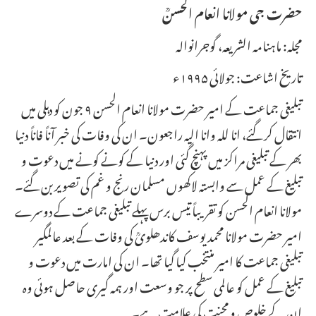
حضرت جی مولانا انعام الحسنؒ
مجلہ: ماہنامہ الشریعہ، گوجرانوالہ
تاریخ اشاعت: جولائی ۱۹۹۵ء
تبلیغی جماعت کے امیر حضرت مولانا انعام الحسن ۹ جون کو دہلی میں
انتقال کر گئے، انا للہ وانا الیہ راجعون۔ ان کی وفات کی خبر آناً فاناً دنیا
بھر کے تبلیغی مراکز میں پہنچ گئی اور دنیا کے کونے کونے میں دعوت و
تبلیغ کے عمل سے وابستہ لاکھوں مسلمان رنج و غم کی تصویر بن گئے۔
مولانا انعام الحسن کو تقریباً تیس برس پہلے تبلیغی جماعت کے دوسرے
امیر حضرت مولانا محمد یوسف کاندھلویؒ کی وفات کے بعد عالمگیر
تبلیغی جماعت کا امیر منتخب کیا گیا تھا۔ ان کی امارت میں دعوت و
تبلیغ کے عمل کو عالمی سطح پر جو وسعت اور ہمہ گیری حاصل ہوئی وہ
ان کے خلوص و محنت کی علامت ہے۔