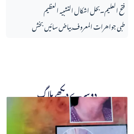
فتح العلیم۔بحل اشکال التشبیہ العظیم
طبی جواهرات المعروف بیاض سائیں بخش
دوسرے دیکھے بلاگ