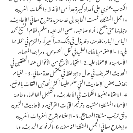
الكتاب يحتوي على أعداد كبيرة جداً من الألفاظ والكلمات الغريبة،
والجمل المشكلة، فمست الحاجة إلى خدمة مزيدة بشرح معاني الأحاديث،
وتباينها حتى يتضح ما أراد صاحبها، صلى الله عليه وسلم، فقام الشيخ محمد
الياس الباره بخدمته، وقد بذل في ذلك جهداً كبيراً، والتزم في عمله بما
يلي: 1-الاهتمام بالأمانة العلمية في نقل النصوص، ومراجعة المصادر
الأساسية والاعتماد عليه. 2-اختيار الأرجح من الأقوال عند المحققين في
الحديث الشريف في حال وجود لفظ في يحتمل عدة معاني. 3-القيام
بحذف بعض الأحاديث التي حكم عليها أكثر المحدثين الثقات بالوضع،
4-الاعتناء بضبط الكلمات في الأحاديث، وتشكيل ألفاظها، وخاصة
الأسماء المشكلة المشتبهة، وترقيم الآيات القرآنية، والأحاديث النبوية،
وفق ترتيب مشكاة المصابيح، 5-الاعتناء بشرح المفردات الغريبة،
وإيضاح معاني الجمل المشكلة الغامضة، 6-ذكر فوائد الحديث، وما