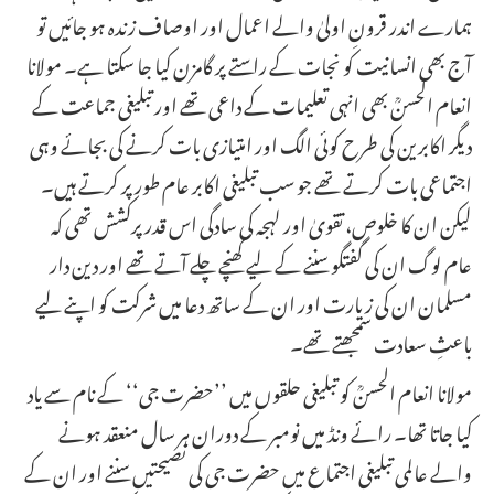
ہمارے اندر قرونِ اولیٰ والے اعمال اور اوصاف زندہ ہو جائیں تو
آج بھی انسانیت کو نجات کے راستے پر گامزن کیا جا سکتا ہے۔ مولانا
انعام الحسنؒ بھی انہی تعلیمات کے داعی تھے اور تبلیغی جماعت کے
دیگر اکابرین کی طرح کوئی الگ اور امتیازی بات کرنے کی بجائے وہی
اجتماعی بات کرتے تھے جو سب تبلیغی اکابر عام طور پر کرتے ہیں۔
لیکن ان کا خلوص، تقویٰ اور لہجہ کی سادگی اس قدر پرکشش تھی کہ
عام لوگ ان کی گفتگو سننے کے لیے کھنچے چلے آتے تھے اور دین دار
مسلمان ان کی زیارت اور ان کے ساتھ دعا میں شرکت کو اپنے لیے
باعثِ سعادت سمجھتے تھے۔
مولانا انعام الحسنؒ کو تبلیغی حلقوں میں ’’حضرت جی‘‘ کے نام سے یاد
کیا جاتا تھا۔ رائے ونڈ میں نومبر کے دوران ہر سال منعقد ہونے
والے عالمی تبلیغی اجتماع میں حضرت جی کی نصیحتیں سننے اور ان کے