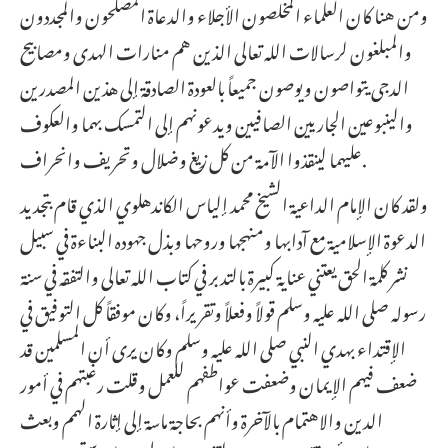
ومن هنا كان العلماء المخلصون الأجلاء والدعاة المصلحون والمجددون
والمبلغون لرسالات الله تعالى الذين هم منارات الهدى ومصابيح
الدجى يتواصون ويوصون جميعاً بالعودة الصادقة إلى هذين المصدرين
والينبوعين الجاريين الصافيين ويدعونهم إلى التمسك بهما والعكوف
عليهما لينقذوا الآمة من كل زيغ وضلال وتحريف وانحراف.
ولقد كان الإمام الداعية الشيخ محمد إلياس الكاندهلوي الذي قام بتجديد
الدعوة الإسلامية مع آدابها ومنهجها وروحها وبذل جهوده البناءة في سبيل
نشر كلمة الحق يعتني عناية كبيرة بالتدبر في كتاب الله تعالى والتفقه في سنة
رسوله صلى الله عليه وسلم قولاً وفعلاً وتقريراً، وكان موفقاً كل التوفيق في
الإقتداء بهدي النبي صلى الله عليه وسلم وكان يرى أن المسلمين قد
ضعف فيهم الإيمان وضعفت عواطفهم للعمل وقلت رغبتهم في أمور
الدين والاهتمام بالآخرة وأنهم بحاجة ماسة إلى إثارة الهمم وبعث