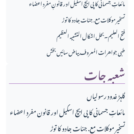
مائعاتِ جسمانی کا پی ایچ اسکیل اور قانونِ مفرد اعضاء
تسخیر موکلات مع. جنات جادو کا توڑ
فتح العلیم۔بحل اشکال التشبیہ العظیم
طبی جواهرات المعروف بیاض سائیں بخش
شعبہ جات
گلہڑ غدود رسولیاں
مائعاتِ جسمانی کا پی ایچ اسکیل اور قانونِ مفرد اعضاء
تسخیر موکلات مع. جنات جادو کا توڑ