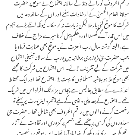
راقم الحروف کو رائے ونڈ کے سالانہ اجتماع کے موقع پر حضرت
مولانا انعام الحسنؒ کے ارشادات سننے اور ان کے ساتھ دعا میں
شرکت کا موقع کئی بار ملا لیکن زیارت نہ کر سکا۔ کیونکہ اتنے بڑے ہجوم
میں اس قدر آگے گھسنا اور دھکم پیل کرنا میرے مزاج کے خلاف
ہے، البتہ گزشتہ سال رب العزت نے یہ موقع بھی عنایت فرما دیا
جب حضرت جیؒ ڈیوزبری برطانیہ میں یورپ کے سالانہ تبلیغی اجتماع
میں شرکت کے لیے تشریف لائے۔ اس اجتماع میں شرکت کا مجھے
بھی موقع ملا جو بلاشبہ مسلمانوں کا بہت بڑا اجتماع تھا اور ایک محتاط
اندازے کے مطابق چالیس سے پچاس ہزار تک افراد اس میں شریک
تھے۔ اجتماع کے بعد دہلی واپسی کے لیے ہیتھرو ایئرپورٹ پر پہنچے تو
رخصت کرنے والوں میں راقم الحروف بھی شامل تھا۔ حضرت جیؒ
معذوروں کی کرسی پر بیٹھے تھے، جسم پر کمزوری اور نقاہت کے آثار
تھے مگر چہرے کا نور دیکھ کر خدا یاد آرہا تھا۔ اس موقع پر رخصت