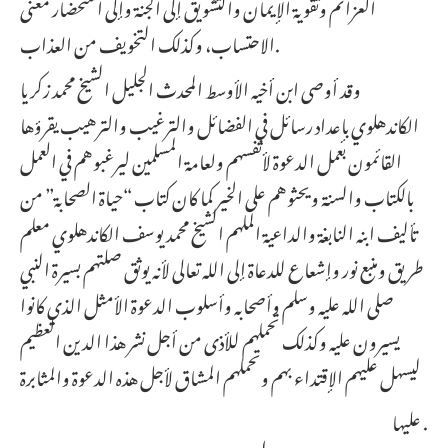
العزائم وتقوية الإيمان والتشويق إلى الجنة وإلى استحضار معنى
الاحتساب، وكذلك التخويف من العذاب.
وقد أوصى ابن أخيه الأوسط المحدث الجليل الشيخ محمد زكريا
الكاندهلوي بإعداد رسائل في الفضائل والترغيب والترهيب يقرؤها
القائمون بعمل الدعوة لأنفسهم ولعامة المسلمين ليرغبوهم في العمل
بالكتاب والسنة ويحثوهم على الخير كما كان كتاب “حياة الصحابة” من
تأليف ابنه النابغة والداعية الملهم الشيخ محمد يوسف الكاندهلوي معلم
طريق ومنبع نور وإشعاع للدعاة إلى الله تعالى لأنه يوثق صلتهم بسيرة النبي
صلى الله عليه وسلم وأصحابه وأسلوب الدعوة الأمثل الذي كانوا
يسيرون عليه وكذلك تحملهم للأذى من أجل نشر هذا الدين العظيم
ليسهل عليهم الإقتداء بهم وتحملهم المشاق لأجل هذه الدعوة والمثابرة
عليها .