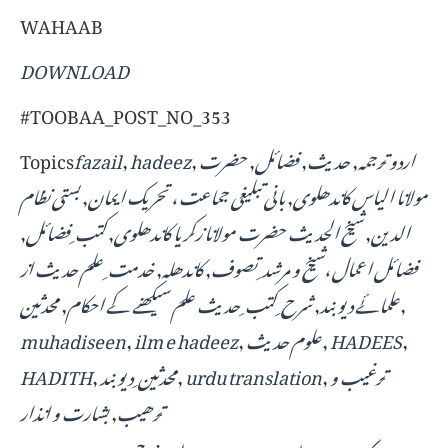
WAHAAB
DOWNLOAD
#TOOBAA_POST_NO_353
اردو ترجمہ
,
حدیث
,
فضائل
,
حضرت
,
hadeez
,
fazail
Topics
مولانا الیاس کاندھلوی
,
بانی تبلیغی جماعت ، تحریک ایمان
,
بستی نظام
الدین
,
شیخ الحدیث حضرت مولانا زکریا کاندھلوی
,
کتب ِ فضائل
,
فضائل اعمال ،شیخ و مرشد ِ تصوف
,
کاندھلہ
,
خدمت ِ علم حدیث از
,
علمائے دیوبند
,
شرح ِ کتب ِ حدیث علم سیکھنے کے احکام
,
محدثین
,
HADEES
,
علوم حدیث
,
ilm e hadeez
,
muhadiseen
ترغیب و
,
urdu translation
,
محدثین ِ دیوبند
,
HADITH
ترھیب
,
بشارت و انذار