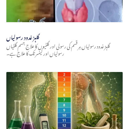
گلہڑ غدود رسولیاں
گلہڑ غدود رسولیاں ہر قسم کی رسولی اور گلٹیوں کا علاج جسم گلٹیاں
رسولیاں اور کینسر تک کا علاج ہے۔