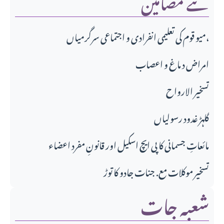
نئے مضامین
میو قوم کی تعلیمی انفرادی و اجتماعی سرگرمیاں،
امراض د ماغ و اعصاب
تسخير الارواح
گلہڑ غدود رسولیاں
مائعاتِ جسمانی کا پی ایچ اسکیل اور قانونِ مفرد اعضاء
تسخیر موکلات مع. جنات جادو کا توڑ
شعبہ جات