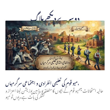
دوسرے دیکھے بلاگ
میو قوم کی تعلیمی انفرادی و اجتماعی سرگرمیاں،
حالیہ امتحانات میںمیو قوم کے بچوں کا متعلقہ بورڈ مین پوزیشن لینا اعزاز و
تشکر کی بات ہے۔یوں تو میو