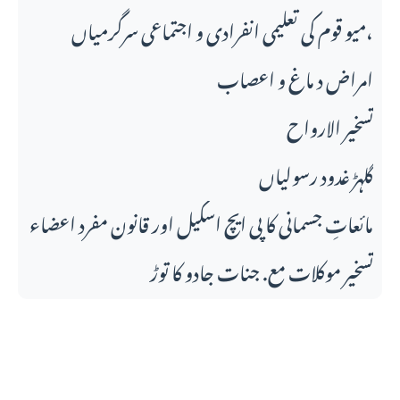
میو قوم کی تعلیمی انفرادی و اجتماعی سرگرمیاں،
امراض د ماغ و اعصاب
تسخير الارواح
گلہڑ غدود رسولیاں
مائعاتِ جسمانی کا پی ایچ اسکیل اور قانونِ مفرد اعضاء
تسخیر موکلات مع. جنات جادو کا توڑ