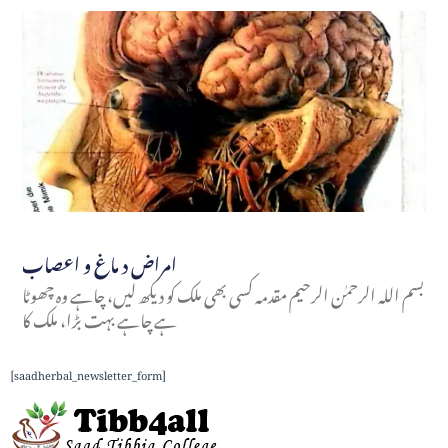
امراض د ماغ و اعصاب
بسم اللہ الرحمٰن الرحیم مقدمہ کسی بھی ملک کو دیکھ لیں، چاہے وہ چھوٹا
ہے چاہے بہت بڑا، ملک کا
[saadherbal_newsletter_form]