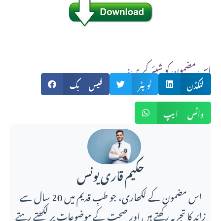
:اس مضمون کو شیئر کریں
لنکڈن
ٹویٹر
فیس بک
واٹس ایپ
حکیم قاری یونس
اس مضمون کے لکھاری، جو طبِ قدیم میں 20 سال سے
زائد کا تجربہ رکھتے ہیں اور صحت کے موضوعات پر لکھتے رہتے