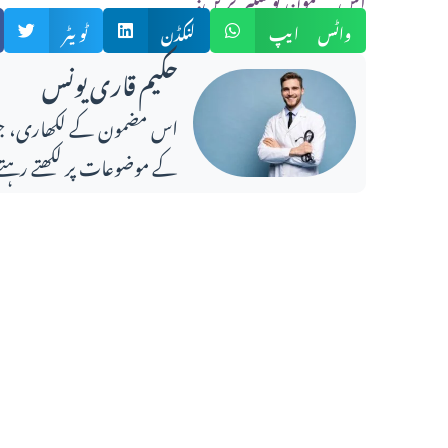
واٹس ایپ
لنکڈن
ٹویٹر
حکیم قاری یونس
کے موضوعات پر لکھتے رہتے