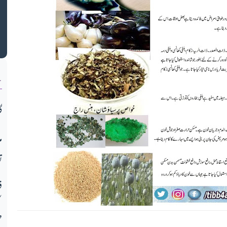
ک
ن
گ
م
ت
ف
ط