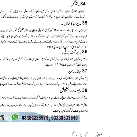
:اس مضمون کو شیئر کریں