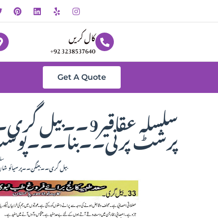
کال کریں
+92 3238537640
Get A Quote
سلسلہ عقاقیر9۔۔
پرشٹ پرنی۔۔بنا۔۔۔پوس
سلس
بیل گری۔۔بینگن۔۔پرسیائو 