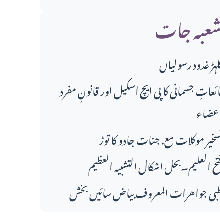
عبہ جات
لہڑ غدود رسولیاں
ائعاتِ جسمانی کا پی ایچ اسکیل اور قانونِ مفرد
عضاء
سخیر موکلات مع. جنات جادو کا توڑ
تح العلیم۔بحل اشکال التشبیہ العظیم
بی جواهرات المعروف بیاض سائیں بخش