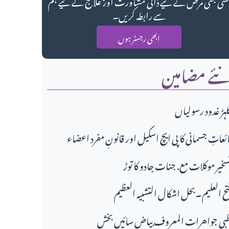
سی بھی مرض کے لیے ذاتی مشاورت اور علاج کے لیے ہم
سے رابطہ کریں۔
ابھی رجسٹر ہوں
ئے مضامین
لہڑ غدود رسولیاں
ائعاتِ جسمانی کا پی ایچ اسکیل اور قانونِ مفرد اعضاء
سخیر موکلات مع. جنات جادو کا توڑ
تح العلیم۔بحل اشکال التشبیہ العظیم
بی جواهرات المعروف بیاض سائیں بخش