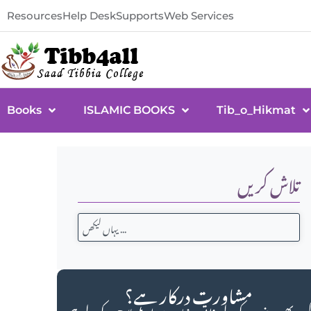
Resources
Help Desk
Supports
Web Services
Books
ISLAMIC BOOKS
Tib_o_Hikmat
تلاش کریں
مشاورت درکار ہے؟