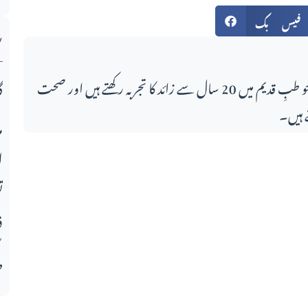
ش
فیس بک
اس مضمون کے لکھاری، جو طبِ قدیم میں 20 سال سے زائد کا تجربہ رکھتے ہیں اور صحت
گ
 ہیں۔
م
ا
ت
ف
ط