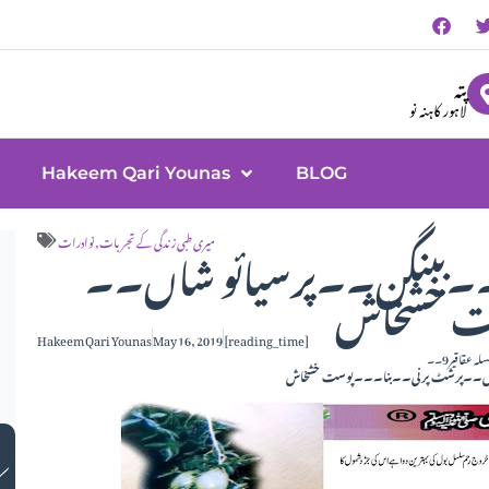
پتہ
لاہور کاہنہ نو
Hakeem Qari Younas
BLOG
بیل گری۔۔بینگن۔۔پرسیائو شاں۔۔
میری طبی زندگی کے تجربات
,
نوادرات
ت خشخاش
Hakeem Qari Younas
May 16, 2019
[reading_time]
لہ عقاقیر9۔۔
شاں۔۔پرشٹ پرنی۔۔بنا۔۔۔پوست خشخاش