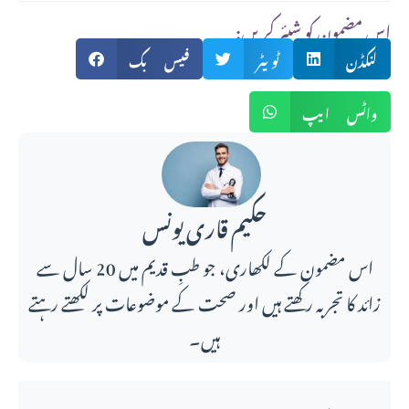
:اس مضمون کو شیئر کریں
لنکڈن
ٹویٹر
فیس بک
واٹس ایپ
حکیم قاری یونس
اس مضمون کے لکھاری، جو طبِ قدیم میں 20 سال سے
زائد کا تجربہ رکھتے ہیں اور صحت کے موضوعات پر لکھتے رہتے
ہیں۔