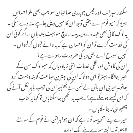
سکندر سہراب اور قیس چوہدری صاحبان سو جب بھی ملو احساس
ہویو کہ میو قوم اے جتنی توجہ ان کا مہیں دینی چاہے ۔نہ دے سکی ۔
یہ لوگ کائی بھی عہدہ۔روپیہ پیسہ۔لالچ سو بہت بلند ہاں ۔اگر کوئی ان
کی خدمت کرے تو ان کو احسان ہے کہ یہ وائے قبول کرلیواں ۔
کہیں سورج اے بھی دیا کی ضرورت رہوے ہے؟
ان کی کاوش اور قلمی خدمات اتنی زیادہ ہاں کہ میو لوگ سن کے
گھبراجانگا۔بہتر تو ای ہوتو کہ ان کی بہترین طباعت کو بندوبست کرو
جاتو۔ میری اِن باتن نے سُن کے بُھتہیران کی جیب باہر نکل آئے گی
کہ ای کیسے ہوسکے ہے؟۔جب یہ لکھی جاسکتاہاں تو کہا یہ کتاب
چھپوائی نہ جاسکاہاں ۔
میرے پئے اتنو پیسہ تو نہ ہے کہ اِن جواہراتن نے قوم کے سامنے
لادَھرتو۔البتہ میرے پئے ایک ادارہ