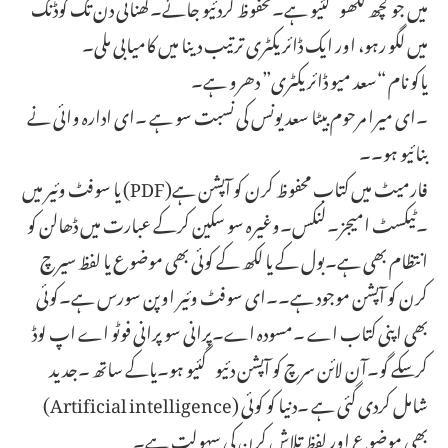
میں جو کچھ لکھو گئیو ہے۔محفوظ کردئیو جائے۔گھنائی دن تک کوڈنگ
میں لگو رہو، اور ایک ڈائریکٹری ترتیب دینا میں کامیابی ملی۔
یاکو نام “سعد میو ڈائریکٹری” دھرو ہے۔
۔ای میرا مرحوم بیٹا سعد یونس کی نسبت سو ہے ۔ای ادارہ وائی نے
بنائیو ہو۔۔
یا سوفٹ وئیر میں (PDF)فارمیٹ میں کتاب محفوظ کرن کو آپشن ہے
۔ٹیکسٹ امیجز۔لنکس۔وغیرہ سو سکین کرکے عبارت میں ڈھالن کو
انتظام بھی ہے۔بول کے یا لکھ کے کوئی بھی موضوع یا لفظ سیرچ
کرن کو آپشن موجود ہے۔۔ای سوفٹ وئیر اوپن سورس ہے۔کوئی
بھی اپنی کتاب اے ۔مسودہ اے۔پرانی سو پرانی فوٹو اے اپ لوڈ
کرسکے گو۔آن لائن سرچ کو آپشن دئیو گئیو ہو۔یاکے ساتھ ۔جدید
(Artificial intelligence) شامل کردی گئی ہے ۔دنیا کو کوئی
بھی موضوع اور لفظ تلاش کرن کی سہولت ہے۔