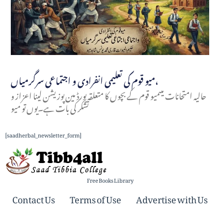
میو قوم کی تعلیمی انفرادی و اجتماعی سرگرمیاں،
حالیہ امتحانات میںمیو قوم کے بچوں کا متعلقہ بورڈ مین پوزیشن لینا اعزاز و
تشکر کی بات ہے۔یوں تو میو
[saadherbal_newsletter_form]
Free Books Library
Contact Us
Terms of Use
Advertise with Us