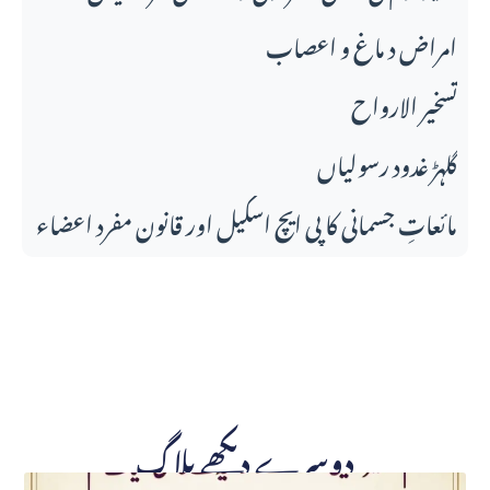
امراض د ماغ و اعصاب
تسخير الارواح
گلہڑ غدود رسولیاں
مائعاتِ جسمانی کا پی ایچ اسکیل اور قانونِ مفرد اعضاء
دوسرے دیکھے بلاگ