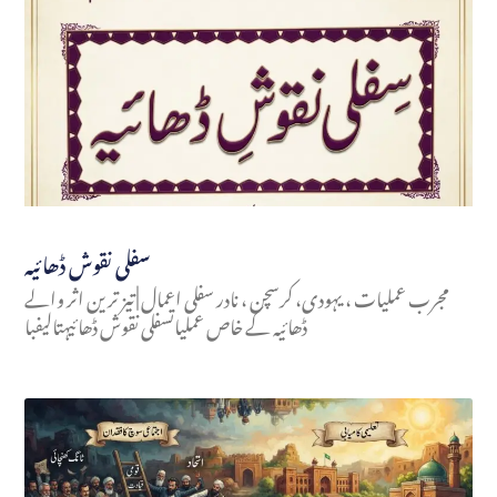
سفلی نقوش ڈھائیہ
مجرب عملیات ، یہودی، کرسچن ، نادر سفلی اعمال | تیز ترین اثر والے
ڈھائیہ کے خاص عملیاتسفلی نقوش ڈھائیہتالیفبا