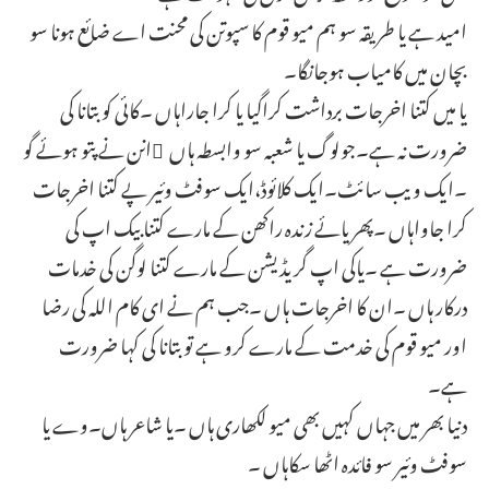
امید ہے یا طریقہ سو ہم میو قوم کا سپوتن کی محنت اے ضائع ہونا سو
بچان میں کامیاب ہوجانگا۔
یا میں کتنا اخرجات برداشت کراگیا یا کرا جاراہاں ۔کائی کو بتانا کی
ضرورت نہ ہے۔جولوگ یا شعبہ سو وابسطہ ہاں ِانن نے پتو ہوئے گو
۔ایک ویب سائٹ۔ایک کلائوڈ،ایک سوفٹ وئیر پے کتنا اخرجات
کرا جاواہاں ۔پھر یائے زندہ راکھن کے مارے کتنا بیک اپ کی
ضرورت ہے ۔یاکی اپ گریڈیشن کے مارے کتنا لوگن کی خدمات
درکار ہاں ۔ان کا اخرجات ہاں ۔جب ہم نے ای کام اللہ کی رضا
اور میو قوم کی خدمت کے مارے کرو ہے تو بتانا کی کہا ضرورت
ہے۔
دنیا بھر میں جہاں کہیں بھی میو لکھاری ہاں ۔یا شاعر ہاں۔وے یا
سوفٹ وئیر سو فائدہ اٹھا سکاہاں ۔