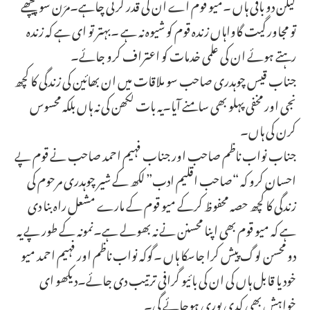
لیکن دو باقی ہاں ۔میو قوم اے ان کی قدر کرنی چاہے۔مرَن سو پیچھے
تو مجاور گیت گاواہاں زندہ قوم کو شیوہ نہ ہے ۔بہتر تو ای ہے کہ زندہ
رہتے ہوئے ان کی علمی خدمات کو اعتراف کرو جائے۔
جناب قیس چوہدری صاحب سو ملاقات میں ان بھائین کی زندگی کا کچھ
نجی اور مخفی پہلو بھی سامنے آیا۔یہ بات لکھن کی نہ ہاں بلکہ محسوس
کرن کی ہاں۔
جناب نواب ناظم صاحب اور جناب فہیم احمد صاحب نے قوم پے
احسان کرو کہ “صاحب اقلیم ادب” لکھ کے شیر چوہدری مرحوم کی
زندگی کا کچھ حصہ محفوظ کرکے میو قوم کے مارے مشعل راہ بنا دی
ہے کہ میو قوم بھی اپنا محسنن نے نہ بھولے ہے۔نمونہ کے طور پے یہ
دو محسن لوگ پیش کرا جاسکا ہاں ۔گوکہ نواب ناظم اور فہیم احمد میو
خود یا قابل ہاں کی ان کی بائیو گرافی ترتیب دی جائے۔دیکھو ای
خواہش بھی کدی پوری ہوجائے گی۔