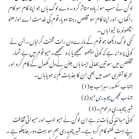
لوگن نے سب سو زیادہ متاثر کرو۔وے لوگ ہاں جو اپنا کام سو کام
راکھاں، اور اپنا کام سو مخلص رہتا ہویا،قوم کی خدمت اے اوڑھنو
بچھونو بنا لیوا ہاں۔
کئی لوگ دیکھا جو قوم کے مارے دن رات محنت کراہاں ۔اُنن نے
کوئی پروا نہ ہے کہ کوئی اچھو سمجھے یا بُرو سمجھے۔میو قوم میں بے شمار
مخلصن میں سو تین بھائی ایسا ہاں جنن نے دل کھول کے کام کرو اور
عمر کا آخری حصہ میں بھی ان کا جذبات کم نہ ہویا ہاں۔
(1)جناب
سکندر سہراب می
و
جناب قیس چوہدری میو
(2)
(3)شیر چوہدری مرحوم۔
کوئی مبالغہ کی بات نہ ہے ان لوگن نے میو ادب اور میواتی ثقافت
پے بہت گھنو کام کرو ہے۔شیر چوہدری ہم سو بہت دور جاچکو ہے ۔