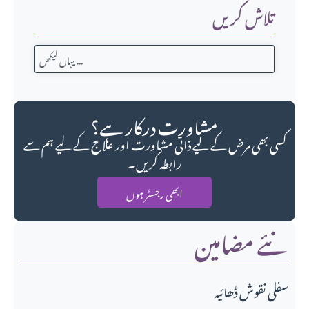
تلاش کریں
مشاورت درکار ہے؟
کسی بھی مرض کے لیے ذاتی مشاورت اور علاج کے لیے ہم سے
رابطہ کریں۔
ابھی رجسٹر ہوں
نئے مضامین
سفلی نقوش ڈھائیہ