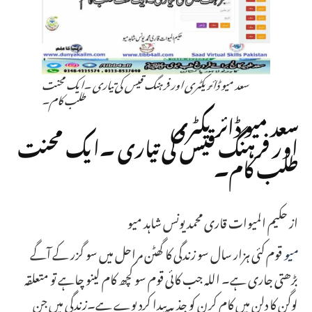
سعد میو ڈائریکٹری اور فرہنگ قیس کی تیاری ۔ایک محنت
طلب کام۔
سعد میو ڈائریکٹری
اور فرہنگ قیس کی تیاری ۔ایک محنت
طلب کام۔
از حکیم المیوات قاری محمد یونس شاہد میو
میو
قوم کئی ہزار سال سو زندگی کا گھٹن مراحل میں سو گزر کے آگے
بڑھتی جاری ہے۔ اللہ جب کائی قوم سو کچھ کام لینو چاہے تو متعلقہ
لوگن کا دلن میں کام کرن کو جذبہ پیدا کردیوے ہے۔زندگی میں جن