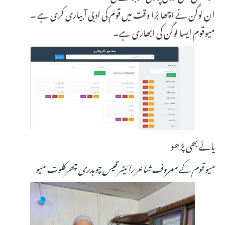
ان لوگن نے اچھا برُا وقت میں قوم کی ادبی آبیاری کری ہے ۔
میوقوم ایسا لوگن کی ابھاری ہے۔
یائے بھی پڑھو
میو قوم کے معروف شاعر رائیٹر قیس چوہدری چھرکلوت میو