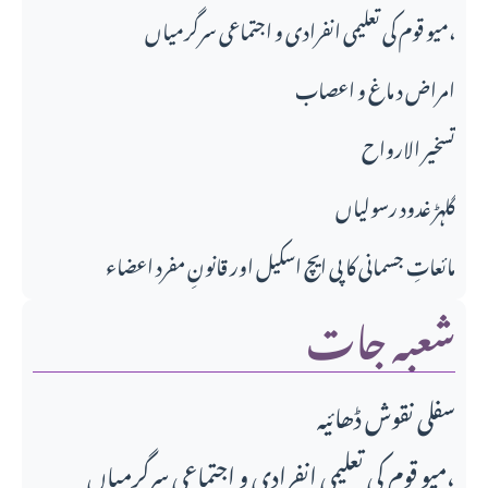
میو قوم کی تعلیمی انفرادی و اجتماعی سرگرمیاں،
امراض د ماغ و اعصاب
تسخير الارواح
گلہڑ غدود رسولیاں
مائعاتِ جسمانی کا پی ایچ اسکیل اور قانونِ مفرد اعضاء
شعبہ جات
سفلی نقوش ڈھائیہ
میو قوم کی تعلیمی انفرادی و اجتماعی سرگرمیاں،