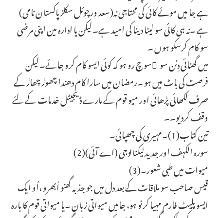
(سعد ورچوئل سکلز پاکستان نامی)ہے جا میں موئے کائی کی محتاجی نہ
ہے ۔نہ ہی کائی سو لینا دینا کی امید ہے۔لیکن یا ادارہ مین اپنی مرضی
سو کام کرسکو ہوں ۔
میں گھنائی دِنن سو ُسوچ رو ہو کہ کوئی ایسو کام کرو جائے۔لیکن
فرصت کی باٹ میں ہو ۔رمضان میں سارا کام دھندا چھوڑ چھاڑ کے
صرف لکھائی پڑھائی اور میو قوم کے مارے ڈیجیٹل خدمات کے لئے
وقف کردیو۔۔
تین کتاب(1)۔مہیری کی چھپائی۔
(2)سورہ الکہف اور جدید ٹیکنالوجی (اے آئی)
(3)میوات میں طبی شعور۔
قیس صاحب سو ملاقات کے بعد دل میں جو جذبہ گھنو اُبھرو ،اُو ایک
ایسو پلیٹ فارم مہیا کرنو ہو، جامیں میواتی زبان ۔یا میواتی قوم کا بارہ