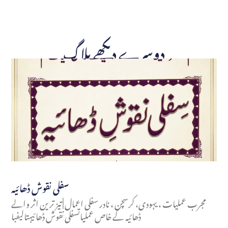
دوسرے دیکھے بلاگ
سفلی نقوش ڈھائیہ
مجرب عملیات ، یہودی، کرسچن ، نادر سفلی اعمال | تیز ترین اثر والے
ڈھائیہ کے خاص عملیاتسفلی نقوش ڈھائیہتالیفبا