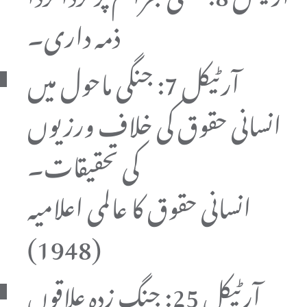
ذمہ داری۔
آرٹیکل 7: جنگی ماحول میں
انسانی حقوق کی خلاف ورزیوں
کی تحقیقات۔
انسانی حقوق کا عالمی اعلامیہ
(1948)
آرٹیکل 25: جنگ زدہ علاقوں