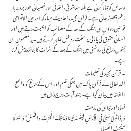
وسائل کو تباہ کرتی ہے بلکہ معاشرتی، اخلاقی اور نفسیاتی طور پر دیرپا
زخم چھوڑ جاتی ہے۔ قرآن مجید، احادیث مبارکہ اور بین الاقوامی
قوانین دونوں ہی جنگ کے بعد کے مصائب کو اہمیت دیتے ہیں اور
انسانی حقوق کی پامالی پر سخت ردعمل ظاہر کرتے ہیں۔ یہ مضمون ان
تینوں ذرائع کی روشنی میں جنگ کے بعد کے اثرات کا جائزہ پیش کرتا
ہے۔
۔ قرآن مجید کی تعلیمات
اللہ تعالیٰ نے قرآن پاک میں جنگی ظلم اور اس کے نتائج کو واضح
الفاظ میں بیان کیا ہے۔ چند آیات درج ذیل ہیں:
فساد اور تباہی کی مذمت
وَإِذَا تَوَلَّىٰ سَعَىٰ فِي الْأَرْضِ لِيُفْسِدَ فِيهَا وَيُهْلِكَ الْحَرْثَ وَالنَّسْلَ ۗ وَاللَّهُ لَا
يُحِبُّ الْفَسَادَ”