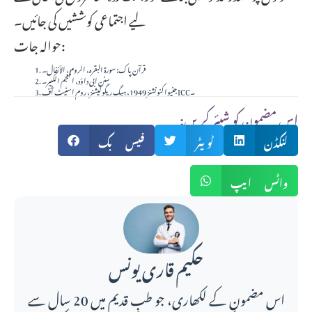
لیے اجتماعی کوششیں کی جائیں۔
حوالہ جات:
قرآن پاک: سورۃ البقرہ، الروم، الأنفال۔
سنن ابی داؤد، المعجم الکبیر۔
جنیوا کنونشنز 1949، ہیگ ریگولیشنز، روم اسٹیٹ آف ICC۔
:اس مضمون کو شیئر کریں
لنکڈن
ٹویٹر
فیس بک
واٹس ایپ
حکیم قاری یونس
اس مضمون کے لکھاری، جو طبِ قدیم میں 20 سال سے