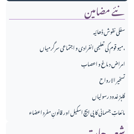
نئے مضامین
سفلی نقوش ڈھائیہ
میو قوم کی تعلیمی انفرادی و اجتماعی سرگرمیاں،
امراض د ماغ و اعصاب
تسخير الارواح
گلہڑ غدود رسولیاں
مائعاتِ جسمانی کا پی ایچ اسکیل اور قانونِ مفرد اعضاء
شعبہ جات