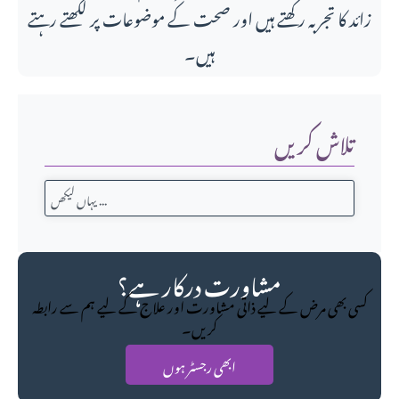
زائد کا تجربہ رکھتے ہیں اور صحت کے موضوعات پر لکھتے رہتے
ہیں۔
تلاش کریں
مشاورت درکار ہے؟
کسی بھی مرض کے لیے ذاتی مشاورت اور علاج کے لیے ہم سے رابطہ
کریں۔
ابھی رجسٹر ہوں