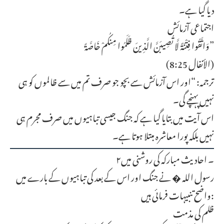
دیا گیا ہے۔
اجتماعی آزمائش
وَاتَّقُوا فِتْنَةً لَّا تُصِيبَنَّ الَّذِينَ ظَلَمُوا مِنكُمْ خَاصَّةً”
(الأنفال 8:25)
ترجمہ: “اور اس آزمائش سے بچو جو صرف تم میں سے ظالموں کو ہی
نہیں پہنچے گی۔
اس آیت میں بتایا گیا ہے کہ جنگ جیسی تباہیوں میں صرف مجرم ہی
نہیں بلکہ پورا معاشرہ مبتلا ہوتا ہے۔
۲۔ احادیث مبارکہ کی روشنی میں
رسول اللہ � نے جنگ اور اس کے بعد کی تباہیوں کے بارے میں
واضح تنبیہات فرمائی ہیں:
ظلم کی مذمت