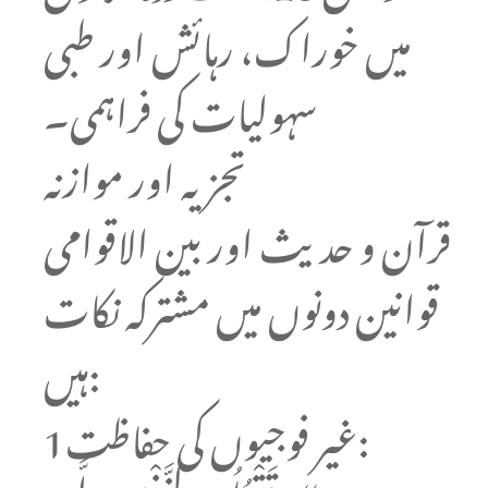
میں خوراک، رہائش اور طبی
سہولیات کی فراہمی۔
تجزیہ اور موازنہ
قرآن و حدیث اور بین الاقوامی
قوانین دونوں میں مشترکہ نکات
ہیں:
1غیر فوجیوں کی حفاظت: