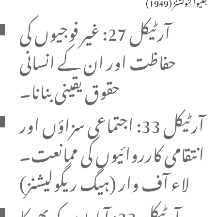
جنیوا کنونشنز (1949)
آرٹیکل 27: غیر فوجیوں کی
حفاظت اور ان کے انسانی
حقوق یقینی بنانا۔
آرٹیکل 33: اجتماعی سزاؤں اور
انتقامی کارروائیوں کی ممانعت۔
لاء آف وار (ہیگ ریگولیشنز)
آرٹیکل 23: آبادیوں کو بھوکا