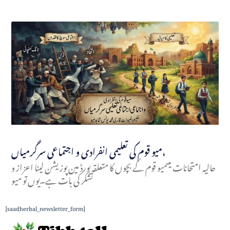
میو قوم کی تعلیمی انفرادی و اجتماعی سرگرمیاں،
حالیہ امتحانات میںمیو قوم کے بچوں کا متعلقہ بورڈ مین پوزیشن لینا اعزاز و
تشکر کی بات ہے۔یوں تو میو
[saadherbal_newsletter_form]