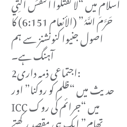
اسلام میں “لا تَقْتُلُوا النَّفْسَ الَّتِي
حَرَّمَ اللَّهُ” (الأنعام 6:151) کا
اصول جنیوا کنونشنز سے ہم
آہنگ ہے۔
2اجتماعی ذمہ داری:
حدیث میں “ظلم کو روکنا” اور
ICC میں “جرائم کی روک
تھام” ایک ہی مقصد رکھتے