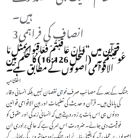
ہیں۔
3انصاف کی فراہمی
قرآن میں “وَإِنْ عَاقَبْتُمْ فَعَاقِبُوا بِمِثْلِ مَا
عُوقِبْتُم بِهِ” (النحل 16:126) کا حکم بین
الاقوامی اصولوں کے مطابق ہے۔
اختتامیہ
جنگ کے بعد کے مصائب صرف
فوجی
نقصان نہیں بلکہ انسانی وقار
کی پامالی ہیں۔ قرآن و حدیث کی تعلیمات اور بین الاقوامی قوانین
دونوں ہی اس بات پر زور دیتے ہیں کہ انسانی زندگی اور حقوق کو
فوقیت دی جائے۔ ضرورت اس امر کی ہے کہ عالمی برادری ان
اصولوں پر عملدرآمد کو یقینی بنائے اور جنگ زدہ معاشروں کی بحالی کے