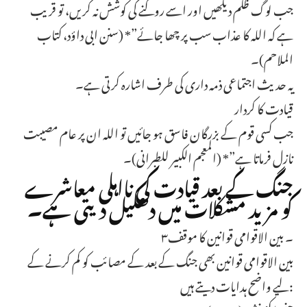
جب لوگ ظلم دیکھیں اور اسے روکنے کی کوشش نہ کریں، تو قریب
ہے کہ اللہ کا عذاب سب پر چھا جائے”* (سنن ابی داؤد، کتاب
الملاحم)۔
یہ حدیث اجتماعی ذمہ داری کی طرف اشارہ کرتی ہے۔
قیادت کا کردار
جب کسی قوم کے بزرگان فاسق ہو جائیں تو اللہ ان پر عام مصیبت
نازل فرماتا ہے”* (المعجم الکبیر للطبرانی)۔
جنگ کے بعد قیادت کی نااہلی معاشرے
کو مزید مشکلات میں دھکیل دیتی ہے۔
۳۔ بین الاقوامی قوانین کا موقف
بین الاقوامی قوانین بھی جنگ کے بعد کے مصائب کو کم کرنے کے
لیے واضح ہدایات دیتے ہیں: