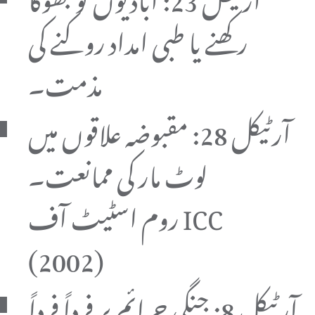
رکھنے یا طبی امداد روکنے کی
مذمت۔
آرٹیکل 28: مقبوضہ علاقوں میں
لوٹ مار کی ممانعت۔
روم اسٹیٹ آف ICC
(2002)
آرٹیکل 8: جنگی جرائم پر فرداً فرداً