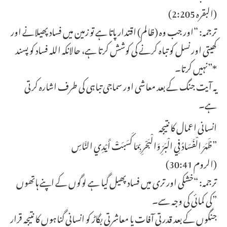
(البقرہ 2:205)
ترجمہ: “اور جب وہ (ظالم) اقتدار پاتا ہے تو زمین میں فساد پھیلانے اور
کھیتی اور نسل کو تباہ کرنے کی کوشش کرتا ہے، حالانکہ اللہ فساد کو پسند
نہیں کرتا۔”*
یہ آیت جنگ کے بعد معاشی اور سماجی تباہی کی طرف اشارہ کرتی
ہے۔
انسانی اعمال کا نتیجہ
ظَهَرَ الْفَسَادُ فِي الْبَرِّ وَالْبَحْرِ بِمَا كَسَبَتْ أَيْدِي النَّاسِ”
(الروم 30:41)
ترجمہ: “خشکی اور تری میں فساد پھیل گیا ہے لوگوں کے اپنے ہاتھوں
کی کمائی کی وجہ سے۔”
جنگوں کے بعد قدرتی آفات یا معاشرتی بگاڑ کو انسانی گناہوں کا نتیجہ قرار