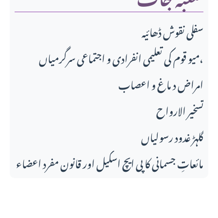
سفلی نقوش ڈھائیہ
میو قوم کی تعلیمی انفرادی و اجتماعی سرگرمیاں،
امراض د ماغ و اعصاب
تسخير الارواح
گلہڑ غدود رسولیاں
مائعاتِ جسمانی کا پی ایچ اسکیل اور قانونِ مفرد اعضاء