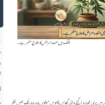
ن
بھنگ میں متعدد امراض کا علاج مضمر ہے۔
میو قوم کی تعلیمی انفرادی و اج
ا
ت
گ
م
ان میں بری خودرو اگنے والی گھاس پھوس میلوں دور دور تک ہمیں نظر