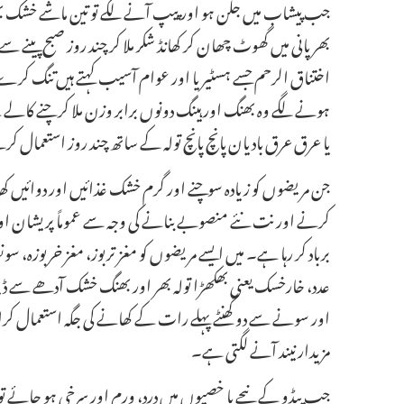
جب پیشاب میں جلن ہو اور پیپ آنے لگے تو تین ماشے خشک بھنگ 
بھر پانی میں گھوٹ چھان کر کھانڈ شکر ملا کر چند روز صبح پینے س
اختناق الرحم جسے ہسٹیریا اور عوام آسیب کہتے ہیں تنگ کرے
ہونے لگے وہ بھنگ اور ہینگ دونوں برابر وزن ملا کر چنے کالے ک
یا عرق عرق بادیان پانچ پانچ تولہ کے ساتھ چند روز استعما
جن مریضوں کو زیادہ سوچنے اور گرم خشک غذائیں اور دوائیں کھا
کرنے اور نت نئے منصوبے بنانے کی وجہ سے عموماً پریشان اور
برباد کر رہا ہے۔ میں ایسے مریضوں کو مغز تربوز، مغز خربوزہ، سو
عدد، خارخسک یعنی بھکھڑا تولہ بھر اور بھنگ خشک آدھے سے ڈیڑھ
اور سونے سے دو گھنٹے پہلے رات کے کھانے کی جگہ استعمال ک
مزیدار نیند آنے لگتی ہے۔
جب پیڈو کے نیچے یا خصیوں میں درد، ورم اور سرخی ہو جائے تو 