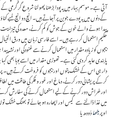
آتی ہے۔ موسم بہار میں یہ پودا بڑھنا پھولنا شروع گر گرم
کے دنوں میں یہ پودے جوبن پر آجاتے ہیں۔ انچ دو انچ لمبے کٹاؤ 
پیدا ہونے والے خون کے جوش کو کم کرنے، معدہ کی تیزابی
حکیم استعمال کر رہے ہیں۔ اسے فارسی زبان میں ورق الخیال ا
بیجوں کو زیادہ مقدار میں استعمال کرنے سے غنودگی اور نشہ
پابندی عاید کر دی گئی ہے۔ تھوڑی مقدار میں اسے بوہا بھی ک
دار ہی اس کے خشک پتوں اور بیجوں کو فروخت کرتے ہیں۔ 
کر کے پریشانی دور کرنے، دماغ اور غور و فکر کی طاقت میں لط
اور خراش دور کرنے کے لیے استعمال کرنے کی سفارش کرتے چ
میں غذا ڈالنے سے گیس اور اپھارہ ہو جائے تو بھنگ خشک تولہ،
اوپر
میٹھا
دُودھ یا