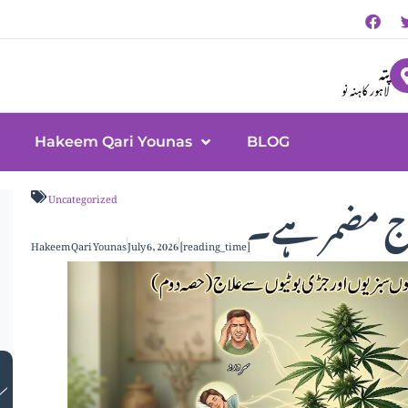
پتہ
لاہور کاہنہ نو
Hakeem Qari Younas
BLOG
لاج مضمر ہے۔
Uncategorized
Hakeem Qari Younas
July 6, 2026
[reading_time]
ک