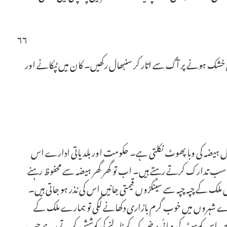
۶۶
 پانی خشک ہونے پر آگ سے اتار کر سنبھال رکھیں۔ کان میں ٹپکانے اور
ل ہیضہ کی وبا پھوٹ نکلتی ہے۔ حکومت اور بلدیاتی ادارے اس
ے مناسب تدارک کرتے رہتے ہیں۔ اب تو گھر گھر ہیضہ سے محفوظ رہنے
ال ملک کے چپہ چپہ سے سینکڑوں قیمتی جانیں اس کی نذر ہو جاتی ہیں۔
 بڑے شہروں میں خوب گرم بازاری دکھانے لگی تو ہمارے ملک کے
یں اس کو پیٹ کی وبائی مرض کہہ کر ٹالنے کی کوشش کرتے رہے جب