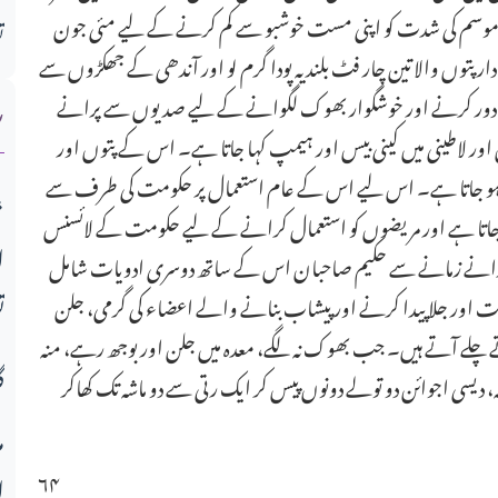
ی کے موسم کی شدت کو اپنی مست خوشبو سے کم کرنے کے لیے مئی جون
ت
دار پتوں والا تین چار فٹ بلند یہ پودا گرم لو اور آندھی کے جھکڑوں سے
ش
ت دور کرنے اور خوشگوار بھوک لگوانے کے لیے صدیوں سے پرانے
ور لاطینی میں کینی بیس اور ہیمپ کہا جاتا ہے۔ اس کے پتوں اور
 پیدا ہو جاتا ہے۔ اس لیے اس کے عام استعمال پر حکومت کی طرف سے
میو قوم کی تعلیمی انفرا
ہا جاتا ہے اور مریضوں کو استعمال کرانے کے لیے حکومت کے لائسنس
ا
پرانے زمانے سے حکیم صاحبان اس کے ساتھ دوسری ادویات شامل
افت اور جلا پیدا کرنے اور پیشاب بنانے والے اعضاء کی گرمی، جلن
ت
لے آتے ہیں۔ جب بھوک نہ لگے، معدہ میں جلن اور بوجھ رہے، منہ
گ
 دیسی اجوائن دو تولے دونوں پیس کر ایک رتی سے دو ماشہ تک کھاکر
م
۶۴
ا