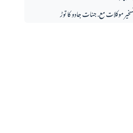
سخیر موکلات مع. جنات جادو کا توڑ