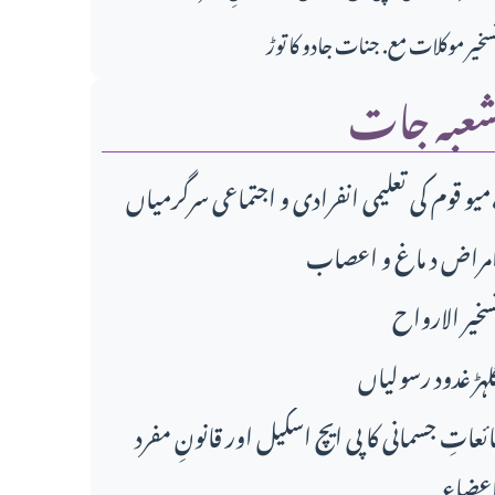
سخیر موکلات مع. جنات جادو کا توڑ
عبہ جات
دی و اجتماعی سرگرمیاں،
مراض د ماغ و اعصاب
سخير الارواح
لہڑ غدود رسولیاں
ائعاتِ جسمانی کا پی ایچ اسکیل اور قانونِ مفرد
عضاء