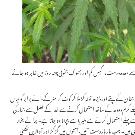
ل سے معدہ درست، گیس کم اور بھوک بخوبی چند روز میں ظاہر ہو جائے
ی ریحان کے پتے اور ڈیڑھ تولہ گڑ ملا کر کوٹ کر مٹر کے دانے برابر گولیاں
نٹہ پہلے گرم دودھ کے ساتھ استعمال کرنے سے خدا کے فضل سے بخار کی
ے پہلے استعمال کرنے سے ملیریا سے بچاؤ ہو جاتا ہے۔ پرانے بخار
 ہیں۔ جب بار بار دست آئیں، آنتوں میں گڑ گڑ اور آوازیں نکلتی