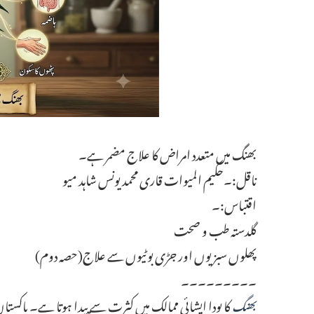
بھنگ میں متعدد امراض کا علاج مضمر ہے۔
ناقل:۔حکیم المیوات قاری محمد یونس شاہد میو
اقتباس:۔
گلدستہ طب و صحت
پھلوں سبزیوں اور جڑی بوٹیوں سے علاج(حصہ دوم)
۔۔۔۔۔۔۔۔۔
بھنگ
کا پودا ایشائی ممالک میں کثرت سے پیدا ہوتا ہے۔ پاکست