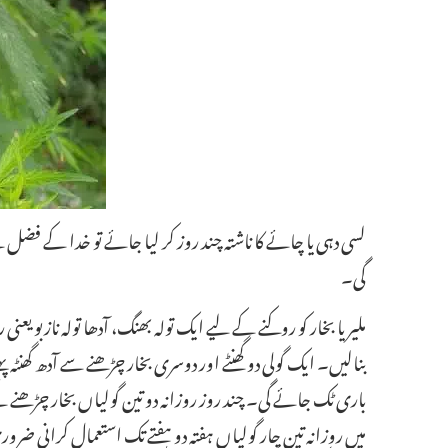
لسی دہی یا چائے کا ناشتہ چند روز کر لیا جائے تو خدا کے فض
گی۔
ملیریا بخار کو روکنے کے لیے ایک تولہ بھنگ، آدھا تولہ نازبو یعن
بنالیں۔ ایک گولی دو گھنٹے اور دوسری بخار چڑھنے سے آدھ گھ
باری ٹک جائے گی۔ چند روز روزانہ دو تین گولیاں بخار چڑھنے س
میں روزانہ تین چار گولیاں ہفتہ دو ہفتے تک استعمال کرانی ضروری