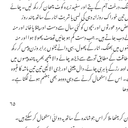
زن بھنگ، درخت آم کے پتے اور سفید زیرہ کوٹ چھان کر رکھ لیں۔ چائے
 تین خوراک روزانہ دہی کی لسی یا شربت انار کے ساتھ چند روز
 مرد عورتوں اور بچوں کو کئی سال سے دست اور پتلا پاخانہ اور منہ
ے دب جاتے ہیں۔ جب دست کم ہو جائیں تو پیٹ پھولا ہوا اور منہ
ضوں میں بھنگ، انار کے پھول، بہی دانے تینوں برابر وزن پیس کر رکھ
اقت کے مطابق آدھے سے ڈیڑھ چائے والا چمچہ بھر یہ چند پیسوں میں
 ادھ رڑکے یا ہری چائے، دال چینی اور بڑی الائچی تین تین ماشہ کا قہوہ
 رہتا ہے۔ اس کے استعمال کرنے سے دہی دودھ بھی ہضم ہونے لگتا ہے۔
دھا
۶۵
 کر میٹھا ملا کر اس جوشاندہ کے ساتھ یہ دوائی استعمال کر سکتے ہیں۔