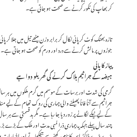
کر بھاپ کی ٹکور کرنے سے صحت ہو جاتی ہے۔
تازہ بھنگ کوٹ کر پانی نکال کر برابر وزن میٹھے تیل میں جلا کر
جوڑوں پر مالش کرنے سے درد اور ورم کو صحت ہو جاتی ہے۔
پیاز کا پانی
ہیضہ کے جراثیم ہلاک کرنے کی گھریلو دوا ہے
گرمی کی شدت اور برسات کے موسم میں گرم ملکوں میں ہر سا
جراثیم سے آناً فاناً پھیلنے والی بیماری کی روک تھام کے لی
کے لیے ٹیکے لگانے پر زور دیا جا رہا ہے۔ مگر بدقسمتی سے ہر س
چند سال پہلے جبکہ یہ بیماری ذرا لمبی مدت اور ملک کے بڑے
بڑے بڑے ڈاکٹر اس کا نام رکھنے سے ہچکچاتے اور اخبارات م