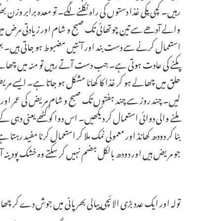
رہیں۔ کچی پکی غذا دستوں کی راہ نکلنے لگے۔ تو معدہ برابر و
والے آدھے سے تین چوتھائی تک صبح و شام اور زیادتی مرض میں
استعمال کرنے سے دست بند اور آنتیں مضبوط ہو جاتی ہیں۔ بعض
پکنے کی عادت ہوتی ہے۔ جب دست آتے رہیں تو منہ میں چھال
حلق میں چھالے ہو کر غذا کا کھانا مشکل ہو جاتا ہے۔ ایسے مری
لیں۔ چند روز سے چند ہفتوں تک صبح و شام مریض کی عمر اور ط
ملنے والی دوائی استعمال کر دیکھیں۔ اس دوا کو کٹھے یعنی دہی کے
بنا کر دودھ کھانڈ اور معمولی نمک ملا کر استعمال کرنا مفید
جو مریض ہیں اور دودھ بالکل ہضم نہیں کر سکتے وہ خشک پودینہ آ
تولہ اور ایک عدد بڑی الائچی پیالی بھر پانی میں جوش دے کر چھان