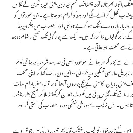
یا تولہ بھر تازہ آدھ چھٹانک تخم خیارین یعنی کھیرہ لکڑی کے گلاس
ے پیشاب کھل کر آنے لگے اور درد کو آرام ہو جاتا ہے۔ جن عورتوں کو
 اور بار بار دورے تنگ ہو کر بے ہوشی اور اعصاب میں جکڑن پیدا
ے برابر گولیاں بنا کر رکھ لیں۔ ایک سے چار گولی تک صبح و شام دودھ
ل کرنے سے صحت ہو جاتی ہے۔
نے سے نیند کم ہو جائے، موجودہ اسی فی صد معاشرہ زیادہ دماغی کام
 زہریلی عارضی تسکین دینے والی دوائیں دن رات کھا کر اپنی صحت
نف یعنی بادیان، کاسنی کے بیج چاروں آدھا آدھا تولہ، مغز بادام سات
 ماشے تک گلاس پانی میں گھوٹ چھان کر کھانڈ ملا کر صبح بطور ناشتہ
راتا ہوں۔ اس ترکیب سے دماغی خشکی دور، اعصاب کی سختی کم اور
اس کے تازہ پتوں کا لیپ یا خشک تولہ بھر تین پاؤ پانی میں جوش دے