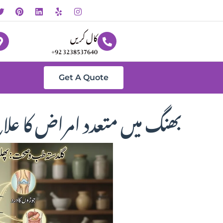
کال کریں
+92 3238537640
Get A Quote
بھنگ میں متعدد امراض کا ع