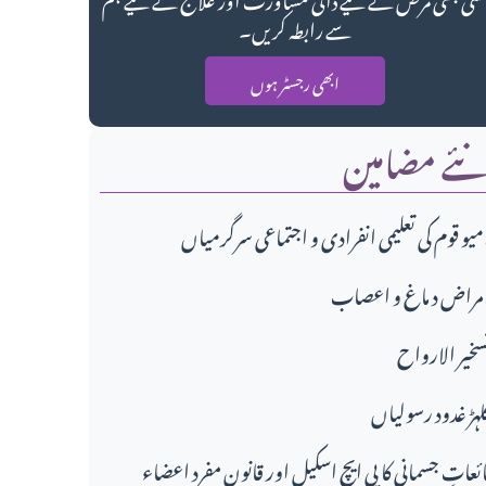
سے رابطہ کریں۔
ابھی رجسٹر ہوں
ئے مضامین
تماعی سرگرمیاں،
مراض د ماغ و اعصاب
سخير الارواح
لہڑ غدود رسولیاں
ائعاتِ جسمانی کا پی ایچ اسکیل اور قانونِ مفرد اعضاء