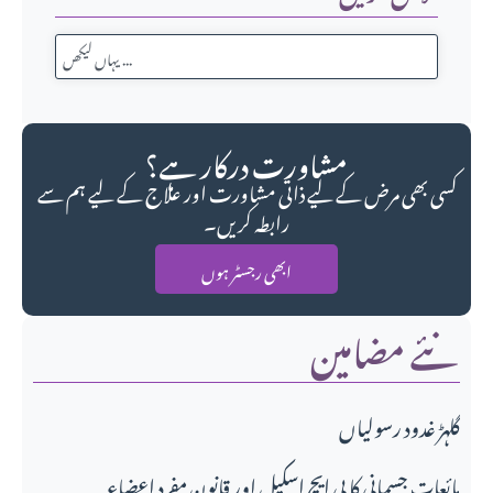
مشاورت درکار ہے؟
کسی بھی مرض کے لیے ذاتی مشاورت اور علاج کے لیے ہم سے
رابطہ کریں۔
ابھی رجسٹر ہوں
نئے مضامین
گلہڑ غدود رسولیاں
مائعاتِ جسمانی کا پی ایچ اسکیل اور قانونِ مفرد اعضاء