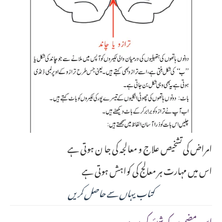
امراض کی تشخیص علاج و معالجہ کی جا ن ہوتی ہے
اس میں مہارت ہر معالج کی کواہش ہوتی ہے
کتاب یہاں سے حاصل کریں
:اس مضمون کو شیئر کریں