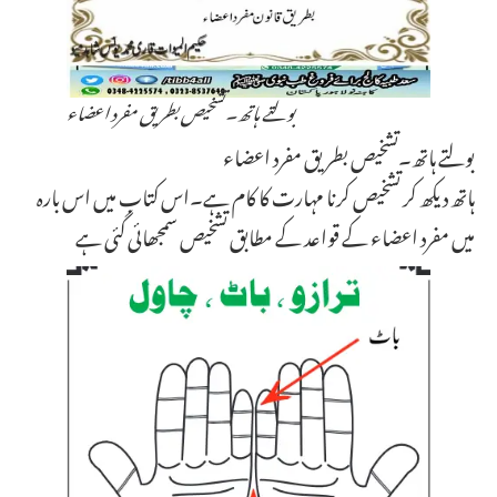
بولتے ہاتھ۔تشخیص بطریق مفرد اعضاء
بولتے ہاتھ۔تشخیص بطریق مفرد اعضاء
ہاتھ دیکھ کر تشخیص کرنا مہارت کا کام ہے۔اس کتاب میں اس بارہ
میں مفرد اعضاء کے قواعد کے مطابق تشخیص سمجھائی گئی ہے