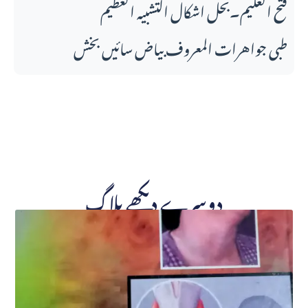
فتح العلیم۔بحل اشکال التشبیہ العظیم
طبی جواهرات المعروف بیاض سائیں بخش
دوسرے دیکھے بلاگ