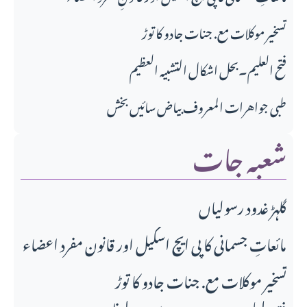
تسخیر موکلات مع. جنات جادو کا توڑ
فتح العلیم۔بحل اشکال التشبیہ العظیم
طبی جواهرات المعروف بیاض سائیں بخش
شعبہ جات
گلہڑ غدود رسولیاں
مائعاتِ جسمانی کا پی ایچ اسکیل اور قانونِ مفرد اعضاء
تسخیر موکلات مع. جنات جادو کا توڑ