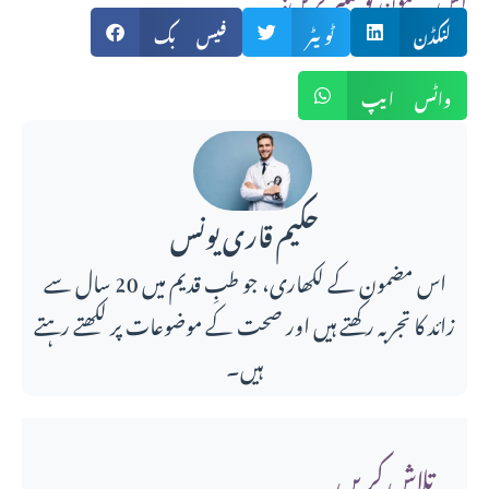
لنکڈن
ٹویٹر
فیس بک
واٹس ایپ
حکیم قاری یونس
اس مضمون کے لکھاری، جو طبِ قدیم میں 20 سال سے
زائد کا تجربہ رکھتے ہیں اور صحت کے موضوعات پر لکھتے رہتے
ہیں۔
تلاش کریں