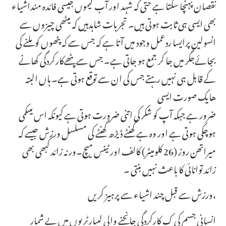
نقصان پہنچا سکتا ہے حتی کہ شہد اور آب لیموں جیسی فائدہ منداشیاء
بھی ایسی ہی ثابت ہوتی ہیں۔ تجربات شاہدہیں کہ میٹھی چیزوں سے
انسولین پرایسا ردعمل وجود میں آتا ہے کہ جس سے کہ پٹھوں کو ملنے کی
بجائےجگر میں جا کر جمع ہو جاتی ہے۔ جس سے پٹھےکارکردگی کھانے
کے قابل ہی نہیں رہتے جس کی ان سے توقع ہوتی ہے۔ ہاں البتہ
هایک صورت ایسی
ضرور ہے جبکہ آپ کو شکر کی اتنی ضرورت ہوتی ہے کیونکہ اس میںکمی
ہوچکی ہوتی ہے اور وہ ہے گھنٹے ڈیڑھ گھنٹے کی مسلسل ورزش جیسے کہ
میراتھن روز (26 کلومیٹر) کالف اور ٹینس میچ۔ور نہ زائد کبھی بھی
زائد توانائی کا باعث نہیں بنتی ۔
ورزش سے قبل چند اشیاء سے پرہیز کریں،
انسانی جسم کی ک کارکردگی جانچنے والی لیبارٹریوں میں بے شمار