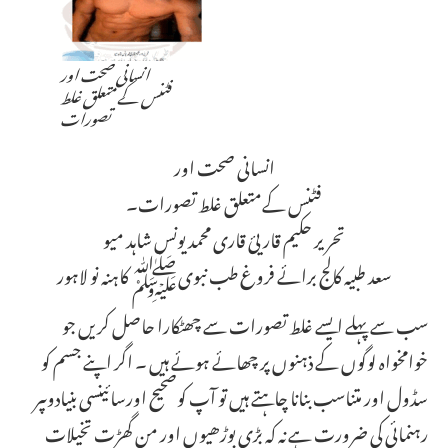
انسانی صحت اور
فٹنس کےمتعلق غلط
تصورات
انسانی صحت اور
فٹنس کےمتعلق غلط تصورات۔
تحریر حکیم قاریئ قاری محمد یونس شاہد میو
سعد طبیہ کالج برائے فروغ طب نبویﷺ کاہنہ نو لاہور
سب سے پہلے ایسے غلط تصورات سے چھٹکارا حاصل کریں جو
خوامخواہ لوگوں کے ذہنوں پر چھائے ہوئے ہیں ۔ اگر اپنے جسم کو
سڈول اور متناسب بنانا چاہتے ہیں تو آپ کوصحیح اورسائینسی بنیادوںپر
رہنمائی کی ضرورت ہے نہ کہ بڑی بوڑھیوں اور من گھڑت تخیلات