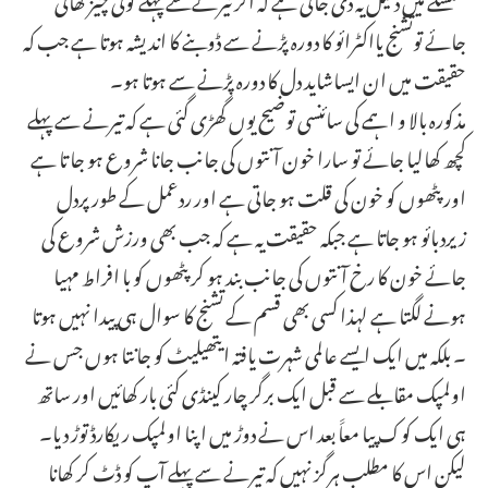
جائے توتشنج یااکٹرائو کا دورہ پڑنے سے ڈوبنے کا اندیشہ ہوتا ہے جب کہ
حقیقت میں ان ایساشاید دل کا دورہ پڑنے سے ہوتا ہو۔
مذکورہ بالا و ا ہمے کی سائنسی توضیح یوں گھڑی گئی ہے کہ تیرنے سے پہلے
کچھ کھالیا جائے تو سارا خون آنتوں کی جانب جانا شروع ہو جا تا ہے
اور پٹھوں کو خون کی قلت ہو جاتی ہے اور ردعمل کے طور پردل
زیردبائو ہو جاتا ہے جبکہ حقیقت یہ ہے کہ جب بھی ورزش شروع کی
جائے خون کا رخ آنتوں کی جانب بند ہو کر پٹھوں کو با افراط مہیا
ہونے لگتا ہے لہذا کسی بھی قسم کے تشنج کا سوال ہی پیدا نہیں ہوتا
۔ بلکہ میں ایک ایسے عالمی شہرت یافتہ ایتھیلیٹ کو جانتا ہوں جس نے
اولمپک مقابلے سے قبل ایک برگر چار کینڈی کئی بار کھائیں اور ساتھ
ہی ایک کوک پیا معاََ بعد اس نے دوڑ میں ا پنا اولمپک ر یکارڈ توڑ دیا۔
لیکن اس کا مطلب ہرگز نہیں کہ تیرنے سے پہلے آپ کو ڈٹ کر کھانا