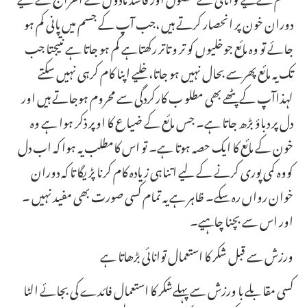
دوران خون پر انحصار کرتے ہیں ،جب آپ کے جسم میں پانی کم ہو
جائے تو وہ مائع جوخلیوں کو تر و تاتر رکھتاہے کم ہو جاتا ہے نتیجتا جب
تک یہ مائع پھرسے بحال نہیں ہو جاتا، خلیے اپنا کام کرہی نہیں سکتے
لہذاآپ کے پٹھے بھی مطلو ب کارکردگی سے محروم ہوجاتے ہیں اور
دل پر دباؤ بڑھ جاتا ہے۔ جس مائع کے ضیاع کا اوپر ذکر ہوا ہے وہ
خون کے مائع کا ایک حصہ ہوتا ہے۔ تو اس کامطلب یہ ہوا کہ اب دل
کووہ کمی پوری کرنے کے لیے اتناہی زیادہ کام کرنا پڑیگا تا کہ دوران
خوان رواں رہ سکے۔ ظاہر ہے یہ تمام کسی صورت بھی مفید نہیں ۔
اور اس سے بچنا چاہیے۔
ورزش سے قبل شکر کا استعمال توانائی بڑھاتا ہے
کسی مقا بلے با ورزش سے پہلےشکر کا استعمال فائدے کی بجائے الٹا