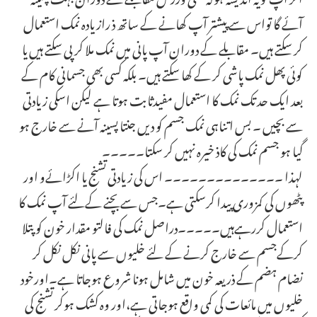
آئے گا تواس سے پیشتر آپ کھانے کے ساتھ ذ رازیادہ نمک استعمال
کر سکتے ہیں۔ مقابلے کے دوران آپ پانی میں نمک ملا کر پی سکتے ہیں یا
کوئی پھل نمک پاشی کر کے کھا سکتے ہیں۔ بلکہ کسی بھی جسمانی کام کے
بعد ایک حد تک نمک کا استعمال مفیدثابت ہوتا ہے لیکن اسکی زیادتی
سے بچیں ۔ بس اتناہی نمک جسم کو دیں جنتا پسینہ آنے سے خارج ہو
گیا ہو جسم نمک کی کاذ خیرہ نہیں کر سکتا۔۔۔۔۔
لہذا ۔۔۔۔۔۔۔۔۔۔۔۔۔۔ اس کی زیادتی تشنج یا اکڑائےو اور
پٹھوں کی کمزوری پیدا کرسکتی ہے۔جس سے بچنے کےلئے آپ نمک کا
استعمال کررہےہیں۔۔۔۔۔دراصل نمک کی فالتو مقدار خون کو پتلا
کرکےجسم سے خارج کرنے کے لئے خلیوں سے پانی نکل نکل کر
نضام ہضم کے ذریعہ خون میں شامل ہونا شروع ہوجاتا ہے۔اورخود
خلیوں میں مائعات کی کمی واقع ہوجاتی ہے،اور وہ کشک ہوکر تشنج کی