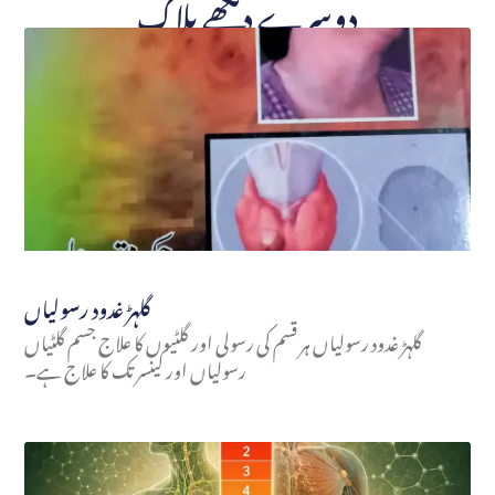
دوسرے دیکھے بلاگ
گلہڑ غدود رسولیاں
گلہڑ غدود رسولیاں ہر قسم کی رسولی اور گلٹیوں کا علاج جسم گلٹیاں
رسولیاں اور کینسر تک کا علاج ہے۔