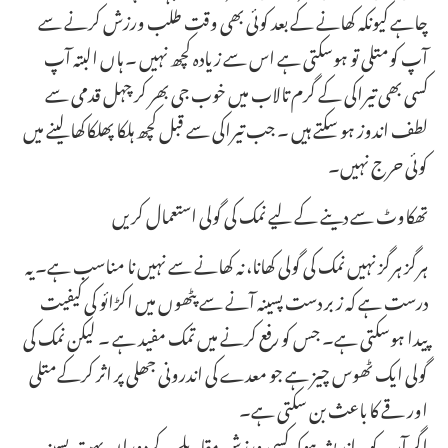
چاہے کیونکہ کھانے کے بعد کوئی بھی وقت طلب ورزش کرنے سے
آپ کومتلی تو ہوسکتی ہے اس سے زیادہ کچھ نہیں ۔ ہاں البتہ آپ
کسی بھی تیراکی کے گرم تالاب میں خوب جی بھر کر چہل قدمی سے
لطف اندوز ہو سکتے ہیں ۔ جب تیراکی سے قبل کچھ ہلکا پھلکاکھا لینے میں
کوئی حرج نہیں۔
تھکاوٹ سے دینے کے لیے نمک کی گولی استعمال کریں
ہرگز ہرگز نہیں نمک کی گولی کھانا، نہ کھانے سے نہیں نا مناسب ہے۔ یہ
درست ہے کہ ز بر دست پسینہ آنے سے پٹھوں میں اکڑائو کی کیفیت
پیدا ہوسکتی ہے۔ جس کو رفع کرنے میں تمک مفید ہے ۔ لیکن نمک کی
گولی ایک ٹھوس چیز ہے جو معدے کی اندرونی جھلی پر اثر کرکےمتلی
اور قے کا باعث بن سکتی ہے۔
اگر آپ کو یہ اندیشہ ہوکہ کسی ورزش مقابلے کے دوران بہت پسینہ