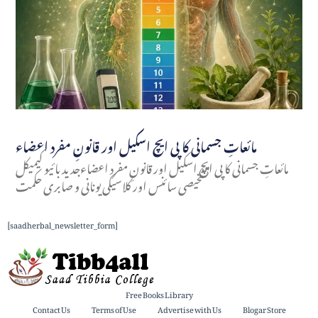
مائعاتِ جسمانی کا پی ایچ اسکیل اور قانونِ مفرد اعضاء
مائعاتِ جسمانی کا پی ایچ اسکیل اور قانونِ مفرد اعضاءجدید بائیو کیمیکل
تشخیصی سائنس اور کلاسیکی یونانی و صابری حکمت
[saadherbal_newsletter_form]
Free Books Library
Contact Us
Terms of Use
Advertise with Us
Blogar Store