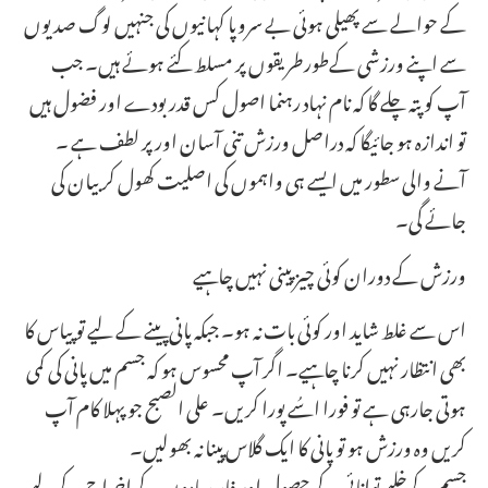
کے حوالے سے پھیلی ہوئی بے سروپا کہانیوں کی جنہیں لوگ صدیوں
سے اپنے ورزشی کےطورطریقوں پر مسلط کئے ہوئے ہیں۔ جب
آپ کو پتہ چلے گا کہ نام نہاد رہنما اصول کس قدر بودے اور فضول ہیں
تو اندازہ ہو جائیگا کہ دراصل ورزش تنی آسان اور پر لطف ہے ۔
آنے والی سطور میں ایسے ہی واہموں کی اصلیت کھول کر بیان کی
جائے گی۔
ورزش کے دوران کوئی چیز پینی نہیں چاہیے
اس سے غلط شاید اور کوئی بات نہ ہو۔ جبکہ پانی پینے کے لیے تو پیاس کا
بھی انتظار نہیں کرنا چاہیے۔ اگر آپ محسوس ہو کہ جسم میں پانی کی کمی
ہوتی جارہی ہے تو فورا اسُے پورا کریں۔ علی الصبح جو پہلا کام آپ
کریں وہ ورزش ہو تو پانی کا ایک گلاس پینا نہ بھولیں۔
جسم کےخلیے توانائی کے حصول اور فاسد مادوں کے اخراج کے لیے