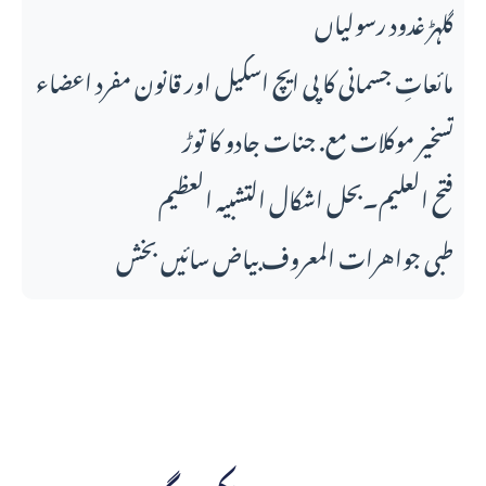
گلہڑ غدود رسولیاں
مائعاتِ جسمانی کا پی ایچ اسکیل اور قانونِ مفرد اعضاء
تسخیر موکلات مع. جنات جادو کا توڑ
فتح العلیم۔بحل اشکال التشبیہ العظیم
طبی جواهرات المعروف بیاض سائیں بخش