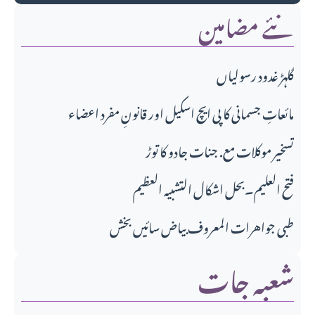
نئے مضامین
گلہڑ غدود رسولیاں
مائعاتِ جسمانی کا پی ایچ اسکیل اور قانونِ مفرد اعضاء
تسخیر موکلات مع. جنات جادو کا توڑ
فتح العلیم۔بحل اشکال التشبیہ العظیم
طبی جواهرات المعروف بیاض سائیں بخش
شعبہ جات