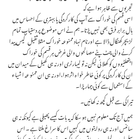
تجربوں سے ظاہر ہوا ہے کہ
اسی قسم کی خوراک سے آپ کی کارکردگی یا بہتری کے احساس میں
بال برابر فرق بھی نہیں پڑتا۔ ہم نے اس موضوع پر دستیاب تمام
لڑیچرکھنگال ڈالا ہے اورنام نہاد ممنوعہ خوراک مثلا ثقیل گیس پیدا
کرنے والی چٹ پٹے مصالحوں والی غرض ہرقسم کی خوراک
ایتھلٹیووں کو کھلا ئی لیکن نہ تو لیبارٹری اور نہ ہی کھیل کے میدان میں
ان کی کارکردگی پر کوئی خاطر خوا ہ اثرہوا،اور نہ ہی ان ممنو عہ ا شیاء
کے استعمال سے کوئی بیمار پڑا۔
تیراکی سے قبل کچھ نہ کھائیں۔
ہمیں آج تک معلوم نہیں ہو سکا کہ یہ بات کیسے پھیلی ہے کیونکہ نہ ہی
سائنس اور نہ ہی روایتوں میں کہیں اس کا سراغ ملتا ہے ۔ اس
سلسلے میں دلیل یہ دی جاتی ہے کہ اگر تیرنےسے پہلے کوئی چیز کھائی