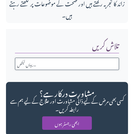
زائد کا تجربہ رکھتے ہیں اور صحت کے موضوعات پر لکھتے رہتے
ہیں۔
تلاش کریں
مشاورت درکار ہے؟
کسی بھی مرض کے لیے ذاتی مشاورت اور علاج کے لیے ہم سے
رابطہ کریں۔
ابھی رجسٹر ہوں