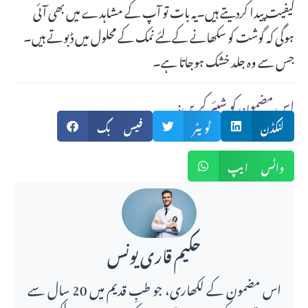
کیفیت پیدا کردیتے ہیں۔یہ بات تو آپ کے مشاہدے میں بھی آئی
ہوگی کہ گوشت کو سکھانے کےلئے نمک کے محلول میں ڈبوتے ہیں۔
جس سے وہ جلد خشک ہوجاتا ہے۔
:اس مضمون کو شیئر کریں
لنکڈن
ٹویٹر
فیس بک
واٹس ایپ
حکیم قاری یونس
اس مضمون کے لکھاری، جو طبِ قدیم میں 20 سال سے