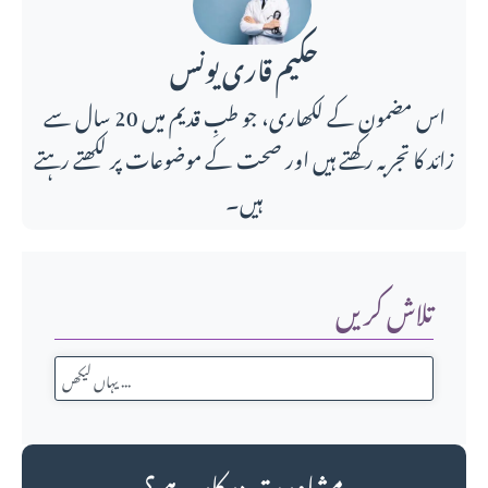
حکیم قاری یونس
اس مضمون کے لکھاری، جو طبِ قدیم میں 20 سال سے
زائد کا تجربہ رکھتے ہیں اور صحت کے موضوعات پر لکھتے رہتے
ہیں۔
تلاش کریں
مشاورت درکار ہے؟