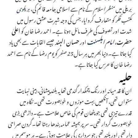
بریلی میں
منظر اسلام
کے نام سے اسلامی جامعہ قائم کی،
بریلوی
مکتب فکر
کو متعارف کروایا، جس کی وجہ شہرت عشق رسول میں
شدت اور تصوف کی طرف مائل ہونا ہے۔ احمد رضا خان کو
اعلیٰ
حضرت
،
امام اہلسنت
اور
حسان الہند
جیسے القابات سے بھی یاد
کیا جاتا ہے۔ دنیا بھر میں ہر سال
25 صفر
کو یوم رضا کے نام سے احمد
رضا خان کا
عرس
کیا جاتا ہے۔
حلیہ
ان کا قد میانہ اور رنگ چمکدار گندمی تھا یہ بلند پیشانی، بینی نہایت
ستواں تھی، آنکھیں بہت موزوں و خوبصورت تھی۔ نگاہ میں
قدرے تیزی تھی جو پٹھان قوم کی خاص علامت ہے۔ داڑھی بڑی
خوبصورت گردار تھی۔ سرپر ہمیشہ عمامہ بندھا رہتا تھا۔گردن صراحی
دار تھی اور بلند تھی جو سرداری کی علامت ہوتی ہے۔ ہر موسم میں