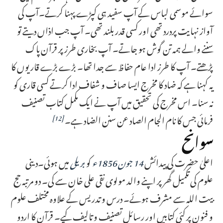
سوائے موسمی لباس کے آپ سفید ہی کپڑے پہنا کرتے۔آپ کی
آواز نہایت پردرد تھی اور کسی قدر بلند تھی۔ آپ جب اذاں دیتے تو
سننے والے ہمہ تن گوش ہو جاتے۔ آپ بخاری طرز پر قرآن پاک
پڑھتے۔ آپ کا طرز ادا عام حفاظ سے جدا تھا۔ بڑے بڑے قاریوں کا
یہ کہنا ہے کہ ضاد کا مخرج ایسا صاف و شفاف ادا کرتے کسی قاری کو
نہ سنا۔ اس مخرج کی تحقیق میں آپ نے ایک مکمل کتاب تصنیف
فرمائی جس کا نام الجام الصاد عن سنن الضاد ہے۔
[12]
سوانح
اعلیٰ حضرت کی پیدائش
14 جون
1856ء
کو
بریلی
میں ہوئی۔دینی
علوم کی تکمیل گھر پر اپنے والد مولوی نقی علی خان سے کی۔ دو مرتبہ حج
بیت اللہ سے مشرف ہوئے۔ درس و تدریس کے علاوہ مختلف علوم
و فنون پر کئی کتابیں اور رسائل تصنیف و تالیف کیے۔ قرآن کا اردو