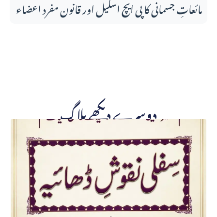
مائعاتِ جسمانی کا پی ایچ اسکیل اور قانونِ مفرد اعضاء
دوسرے دیکھے بلاگ