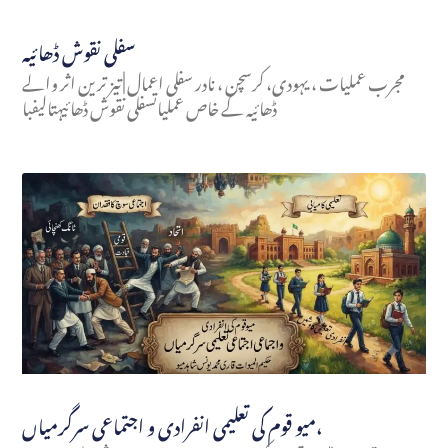
سفلی نقوش ڈھائیہ
مجرب عملیات ، یہودی، کرسچن ، نادر سفلی اعمال | تیز ترین اثر والے
ڈھائیہ کے خاص عملیاتسفلی نقوش ڈھائیہتالیفبا
میو قوم کی تعلیمی انفرادی و اجتماعی سرگرمیاں،