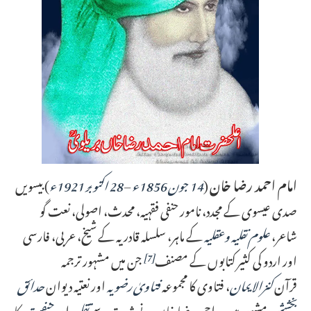
امام احمد رضا خان
(
14 جون
1856ء
–
28 اکتوبر
1921ء
) بیسویں
صدی عیسوی کے مجدد، نامور حنفی فقہیہ، محدث، اصولی، نعت گو
شاعر،
علوم نقلیہ وعقلیہ
کے ماہر، سلسلہ قادریہ کے شیخ، عربی، فارسی
اور اردو کی کثیر کتابوں کے مصنف
جن میں مشہور ترجمہ
[7]
قرآن
کنزالایمان
، فتاوی کا مجموعہ
فتاویٰ رضویہ
اور نعتیہ دیوان
حدائق
بخشش
مشہور ہیں۔ احمد رضا خان نے شدت سے
تقلید
اور
حنفیت
کا