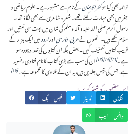
ترجمہ بھی کیا جو
کنز الایمان
کے نام سے مشہور ہے۔ علوم ریاضی و
جفر میں بھی مہارت رکھتے تھے۔ شعر و شاعری سے بھی لگاؤ تھا۔
رسول اکرم صلی اللہ علیہ و آلہ وسلم کی شان میں بہت سی نعتیں اور
سلام لکھے ہیں۔ انھوں نے
عربی
،
فارسی
اور
اردو
میں ایک ہزار کے
قریب کتابیں تصنیف کیں۔ بعض جگہ ان کتابوں کی تعداد چودہ سو
ہے۔
ان کی سب سے بڑی کتاب کا نام فتاوی رضویہ
[15]
[14]
[13]
ہے، جس کی بتیس جلدیں ہیں، یہ ان کے فتاوی کا مجموعہ ہے۔
[16]
:اس مضمون کو شیئر کریں
لنکڈن
ٹویٹر
فیس بک
واٹس ایپ