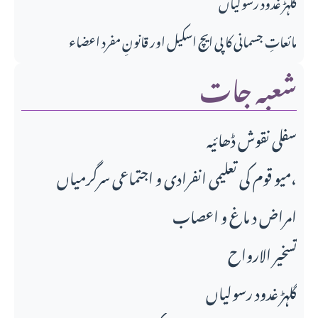
گلہڑ غدود رسولیاں
مائعاتِ جسمانی کا پی ایچ اسکیل اور قانونِ مفرد اعضاء
شعبہ جات
سفلی نقوش ڈھائیہ
میو قوم کی تعلیمی انفرادی و اجتماعی سرگرمیاں،
امراض د ماغ و اعصاب
تسخير الارواح
گلہڑ غدود رسولیاں