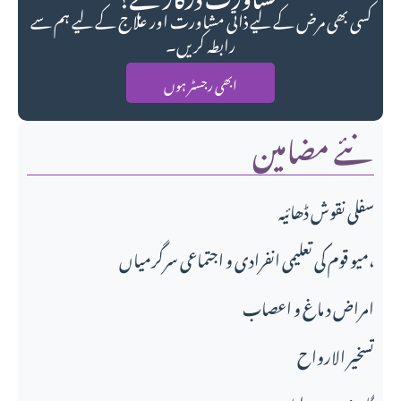
کسی بھی مرض کے لیے ذاتی مشاورت اور علاج کے لیے ہم سے
رابطہ کریں۔
ابھی رجسٹر ہوں
نئے مضامین
سفلی نقوش ڈھائیہ
میو قوم کی تعلیمی انفرادی و اجتماعی سرگرمیاں،
امراض د ماغ و اعصاب
تسخير الارواح