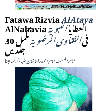
Fatawa Rizvia
AlAtaya
AlNabavia العطایا
النبویة
فی
الفتاوی الرضویة
مکمل 30
جلدیں
امام اہلسنت امام احمد رضا خان علیہ الرحمہ
by