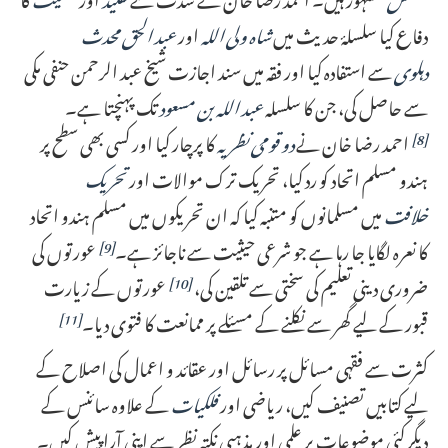
دفاع کیا سلسلۂ حدیث میں
شاہ ولی اللہ
اور
عبد الحق محدث
دہلوی
سے استفادہ کیا اور فقہ میں سند اجازت شیخ عبد الرحمن حنفی مکی
سے حاصل کی، جن کا سلسلہ
عبد اللہ بن مسعود
تک پہنچتا ہے۔
احمد رضا خان نے
دو قومی نظریہ
کا پرچار کیا اور کسی بھی سطح پر
[8]
ہندو مسلم اتحاد کو رد کیا، تحریک ترک موالات اور
تحریک
خلافت
میں مسلمانوں کو متنبہ کیا کہ ان تحریکوں میں مسلم ہندو اتحاد
کا نعرہ لگایا جا رہا ہے جو شرعی حیثیت سے ناجائز ہے۔
عورتوں کی
[9]
ضروری دینی تعلیم کی سختی سے تلقین کی،
عورتوں کے زیارت
[10]
قبور کے لیے گھر سے نکلنے کے مسئلے پر ممانعت کا فتوی دیا۔
[11]
کثرت سے فقہی مسائل پر رسائل اور عقائد و اعمال کی اصلاح کے
لیے کتابیں تصنیف کیں، ریاضی اور
فلکیات
کے علاوہ سائنس کے
دیگر کئی موضوعات پر علمی اور مذہبی نکتہ نظر سے اپنی آرا پیش کیں۔