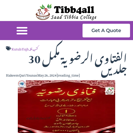
Get A Quote
الفتاوی الرضویة مکمل 30
Kutub Fiqh کتب فقہ
جلدیں
Hakeem Qari Younas
May 26, 2024
[reading_time]