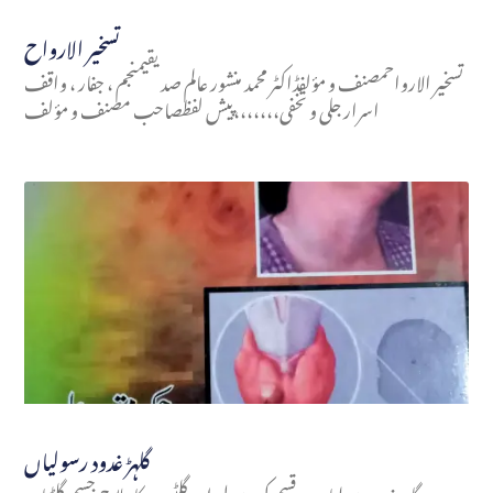
تسخير الارواح
تسخير الارواحمصنف و مؤلفڈاکٹر محمد منشور عالم صدیقیمنجم ، جفار ، واقف
اسرار جلی و تخفی،،،،،،،پیش لفظصاحب مصنف و مؤلف
گلہڑ غدود رسولیاں
گلہڑ غدود رسولیاں ہر قسم کی رسولی اور گلٹیوں کا علاج جسم گلٹیاں