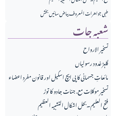
طبی جواهرات المعروف بیاض سائیں بخش
شعبہ جات
تسخير الارواح
گلہڑ غدود رسولیاں
مائعاتِ جسمانی کا پی ایچ اسکیل اور قانونِ مفرد اعضاء
تسخیر موکلات مع. جنات جادو کا توڑ
فتح العلیم۔بحل اشکال التشبیہ العظیم