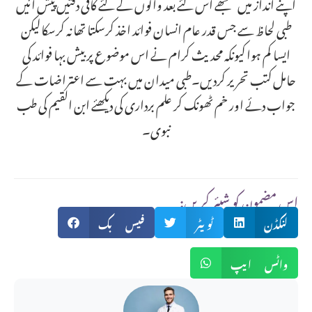
اپنے انداز میں سمجھے اس لئے بعد والوں کے لئے کافی دقتیں پیش آئیں
طبی لحاظ سے جس قدر عام انسان فوائد اخذ کرسکتا تھا نہ کرسکالیکن
ایسا کم ہوا کیونکہ محدیث کرام نے اس موضوع پر بیش بہا فوائد کی
حامل کتب تحریر کردیں۔طبی میدان میں بہت سے اعتراضات کے
جواب دئے اور خم ٹھونک کر علم برداری کی دیکھئے ابن القیم کی طب
نبوی۔
:اس مضمون کو شیئر کریں
لنکڈن
ٹویٹر
فیس بک
واٹس ایپ