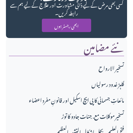
کسی بھی مرض کے لیے ذاتی مشاورت اور علاج کے لیے ہم سے
رابطہ کریں۔
ابھی رجسٹر ہوں
نئے مضامین
تسخير الارواح
گلہڑ غدود رسولیاں
مائعاتِ جسمانی کا پی ایچ اسکیل اور قانونِ مفرد اعضاء
تسخیر موکلات مع. جنات جادو کا توڑ
فتح العلیم۔بحل اشکال التشبیہ العظیم