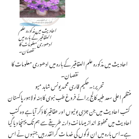
احادیث میں مذکورہ علم
العقاقیر کے بارہ میں
ادھوری معلومات کا
نقصان۔
احادیث میں مذکورہ علم العقاقیر کے بارہ میں ادھوری معلومات کا
نقصان۔
تحریر:۔حکیم قاری محمد یونس شاہد میو
منتظم اعلی سعد طبیہ کالج برائے فروغ طب نبوی کاہنہ نولاہور پاکستان
کتب احادیث میں جن جڑی بوٹیوں اور عقاقیر کا ذکر آیاہے وہ کتب
احادیث میں محفوظ انداز میںامانت دارنہ طریقے سے ہم تک پہنچا دیا گیا
ہے۔اس بارہ میں ان لوگوں کی خدما ت گرانقدر ہیں جنہوں نے اس