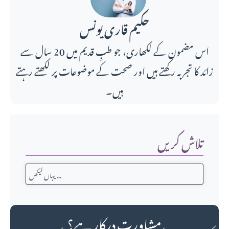
حکیم قاری یونس
اس مضمون کے لکھاری، جو طبِ قدیم میں 20 سال سے
زائد کا تجربہ رکھتے ہیں اور صحت کے موضوعات پر لکھتے رہتے
ہیں۔
تلاش کریں
مشاورت درکار ہے؟