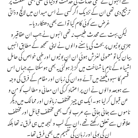
ترجیح دی تھی ان کے نزدیک اگر کسی نے اس میدان میں لالچ و ذاتی
غرض سے کوئی کام کیا تواسے بھی دھتکار دیا۔
لیکن بہت سے محدث طبیب نہ تھی انہوں نے جب ان عقاقیر و
جڑی بوٹیوں پر بحث کی یا سننے والوں نے اپنی سمجھ کے مطابق انہیں
بیان کیا تو معمولی لغزش ہوئی ان ان بوٹیوں اور طبی خواص کی حامل
اشیاء کے نام یا شناخت میں گڑ بڑ ہوگئی یہ بھی ہوسکتا ہے جہاں اس
قسم کا سہو دیکھنے میں آئے وہ ان کی زبان اور مقام کے فرق کی وجہ
سے ہوبعد والوں نے ان پر اعتماد کرکی ان معانی و مطالب کو من و
عن قبول کرلیا ہو۔ایک ہی چیز مختلف زبانوں اور ممالک میں دیگر
ناموں سے جانی جاتی ہے عرب لوگ بھی مختلف قبائل اور مختلف
علاقوں سے تعلق رکھتے تھے ،ان کے لب و لہجہ میں ہی فرق نہ تھا بلکہ
ان کی بولی اور زبان کی تفہیم میں بھی فرق تھا۔