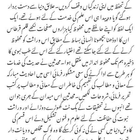
کے تحفظ میں اپنی زندگیاں وقف کردیں۔علائق دنیا سے دست بردار
ہوگئے گویا وہ پیدا ہی اس علم کی خدمت کے لئے ہوئے تھے،ایک
ایک لفظ کواپنے حافظے میں محفوظ کیاہزاروں صفحات لکھے قلم قرطاس
ان کا اوڈھنا بچھونا انسانی بساط کے مطابق اس وراثت کو محفوظ
کرنے کے لئے کئے جاسکتے تھے اختیار کئے گئے اس لئے طب نبوی کا
ذخیرہ ہم تک محفوظ انداز میں منتقل ہوا۔محدثین نے حدیث کی خدمات
کو ہر طرح سے ادا کرنے کی سعی مشکور فرمائی اسی میں احادیث مبارکہ
کے معانی و مطالب کی تفہیم کی خاطر ان کے معانی و مطالب پر کتب
تحریر فرمائی،شروحات لکھیں۔محدثین اس میدان کے جری جوان
تھے انہوں نے تحقیقات کے بگ ٹٹ گھوڑے دوڑائے اور وراثت
نبوت کی حفاظت کے لئے علوم و فنون تشکیل دئے اس قسم کی
کاوش دنیا میں کسی نے کی نہ کوئی کرسکے گا وہ لوگ مخلص و دیانت دار
تھے انہوں نے علمی خدمات کی خدمت کو دنیا کی کسی بھی منفعت پر