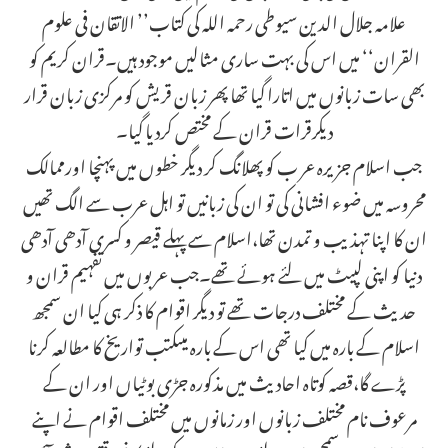
علامہ جلال الدین سیوطی رحمہ اللہ کی کتاب’’ الاتقان فی علوم
القران‘‘ میں اس کی بہت ساری مثالیں موجود ہیں۔قران کریم کو
بھی سات زبانوں میں اتارا گیا تھا پھر زبان قریش کو مرکزی زبان قرار
دیکرقرات قران کے مختص کردیا گیا۔
جب اسلام جزیرہ عر ب کو پھلانگ کر دیگر خطوں میں پہنچا اورممالک
محروسہ میں ضوء افشانی کی تو ان کی زبانیں تو اہل عرب سے الگ تھیں
ان کا اپنا تہذیب و تمدن تھا،اسلام سے پہلے قیصر و کسری آدھی آدھی
دنیا کو اپنی لپیٹ میں لئے ہوئے تھے۔جب عربوں میں تفہیم قران و
حدیث کے مختلف درجات تھے تو دیگر اقوام کا ذکر ہی کیا ان سمجھ
اسلام کے بارہ میں کیا تھی اس کے بارہ میںکتب تواریخ کا مطالعہ کرنا
پڑے گا،قصہ کوتاہ احادیث میں مذکورہ جڑی بوٹیاں اور ان کے
مرعوف نام مختلف زبانوں اور زمانوں میں مختلف اقوام نے اپنے