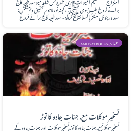
امتزاج تصنیفحکیم المیوات قاری محمد یونس شاہد میوسعد طبیہ کالج
برائے فروغ طبِ نبوی ﷺ، کہنہ نو، لاہور تحقیق و پیشکش:
سعد ورچوئل سکلزپاکستانشائع کردہ:۔سعد طبیہ کالج برائے فروغ
AMLIYAT BOOKS عملیات
تسخیر موکلات مع. جنات جادو کا توڑ
تسخیر موکلاتمع. جنات جادو کا توڑتسخیر موکلات اور جنات جادو کے