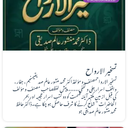
تسخير الارواح
تسخير الارواحمصنف و مؤلفڈاکٹر محمد منشور عالم صدیقیمنجم ، جفار ،
واقف اسرار جلی و تخفی،،،،،،،پیش لفظصاحب مصنف و مؤلف
کی قبل از مین مکتبه آئینه قسمت کو دو کتب اسرار عجیبه اور بحر
الحاضرات ” شائع کرنے کا شرف حاصل ہو چکا ہے۔ڈاکٹر حافظ
محمد منشور عالم صدیقی جو