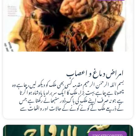
امراض د ماغ و اعصاب
بسم اللہ الرحمٰن الرحیم مقدمہ کسی بھی ملک کو دیکھ لیں، چاہے وہ
چھوٹا ہے چاہے بہت بڑا، ملک کا ایک سربراہ یا بادشاہ ہوا کرتا
ہے جو نہ صرف اپنے ملک کی باگ ڈور سنبھالے رکھتا ہے جس
کے ذریعے ملک کے کونے کونے کے حالات اور واقعات سے
UNCATEGORIZED