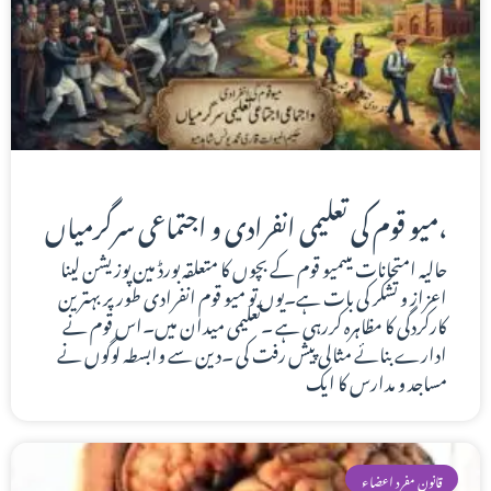
میو قوم کی تعلیمی انفرادی و اجتماعی سرگرمیاں،
حالیہ امتحانات میںمیو قوم کے بچوں کا متعلقہ بورڈ مین پوزیشن لینا
اعزاز و تشکر کی بات ہے۔یوں تو میو قوم انفرادی طورپر بہترین
کارکردگی کا مظاہرہ کررہی ہے ۔تعلیمی میدان میں۔اس قوم نے
ادارے بنائے مثالی پیش رفت کی ۔دین سے وابسطہ لوگوں نے
مساجد و مدارس کا ایک
قانون مفرد اعضاء