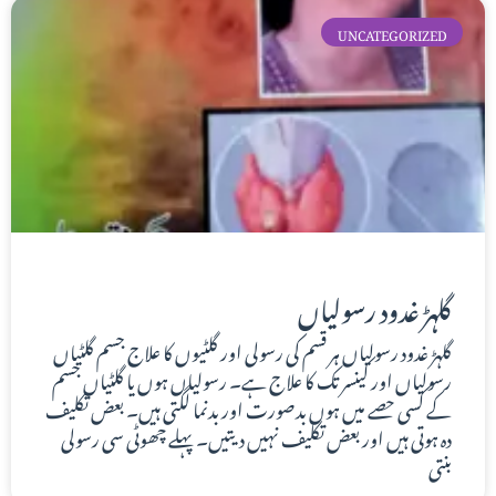
UNCATEGORIZED
گلہڑ غدود رسولیاں
گلہڑ غدود رسولیاں ہر قسم کی رسولی اور گلٹیوں کا علاج جسم گلٹیاں
رسولیاں اور کینسر تک کا علاج ہے۔ رسولیاں ہوں یا گلٹیاں جسم
کے کسی حصے میں ہوں بدصورت اور بدنما لگتی ہیں۔ بعض تکلیف
دہ ہوتی ہیں اور بعض تکلیف نہیں دیتیں۔ پہلے چھوٹی سی رسولی
بنتی