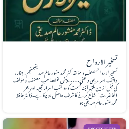
تسخير الارواح
تسخير الارواحمصنف و مؤلفڈاکٹر محمد منشور عالم صدیقیمنجم ، جفار ،
واقف اسرار جلی و تخفی،،،،،،،پیش لفظصاحب مصنف و مؤلف
کی قبل از مین مکتبه آئینه قسمت کو دو کتب اسرار عجیبه اور بحر
الحاضرات ” شائع کرنے کا شرف حاصل ہو چکا ہے۔ڈاکٹر حافظ
محمد منشور عالم صدیقی جو
UNCATEGORIZED