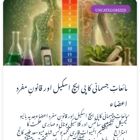
UNCATEGORIZED
مائعاتِ جسمانی کا پی ایچ اسکیل اور قانونِ مفرد
اعضاء
مائعاتِ جسمانی کا پی ایچ اسکیل اور قانونِ مفرد اعضاءجدید بائیو
کیمیکل تشخیصی سائنس اور کلاسیکی یونانی و صابری حکمت کا
امتزاج تصنیفحکیم المیوات قاری محمد یونس شاہد میوسعد طبیہ کالج
برائے فروغ طبِ نبوی ﷺ، کہنہ نو، لاہور تحقیق و پیشکش: