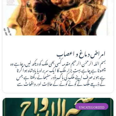
امراض د ماغ و اعصاب
بسم اللہ الرحمٰن الرحیم مقدمہ کسی بھی ملک کو دیکھ لیں، چاہے وہ
چھوٹا ہے چاہے بہت بڑا، ملک کا ایک سربراہ یا بادشاہ ہوا کرتا
ہے جو نہ صرف اپنے ملک کی باگ ڈور سنبھالے رکھتا ہے جس
کے ذریعے ملک کے کونے کونے کے حالات اور واقعات سے
UNCATEGORIZED