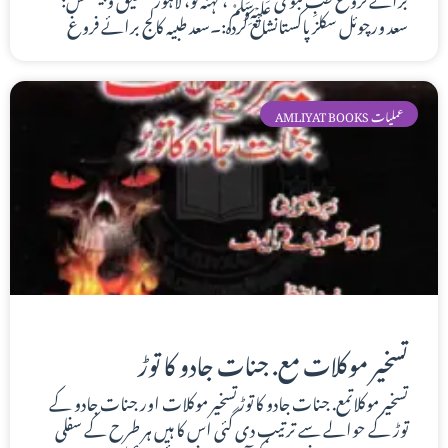
سعد ورچوئل سکلزپاکستانشائع کردہ:۔سعد طبیہ کالج برائے فروغ
AMLIYAT BOOKS عملیات
تسخیر موکلات مع. جنات جادو کا توڑ
تسخیر موکلاتمع. جنات جادو کا توڑتسخیر موکلات اور جنات جادو کے
توڑ کے حوالے سے ترتیب دی گئی اس کا ہیں ہر طرح کے سفلی