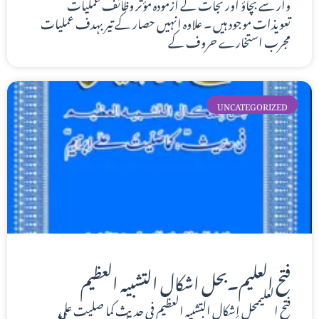
وار سے بچاؤ اور نجات کے آزمودہ مؤثر وظائف عملیات
تعویذات موجود ہیں ۔ علاوہ انہیں حصار کے تیر بہدف عملیات
مجرب استخارے حروف کے
UNCATEGORIZED
فتح العلیم۔بحل اشکال التشبیہ العظیم
فتح العليممحل إشكال التشبيه العظيم في حديث كما صليت على