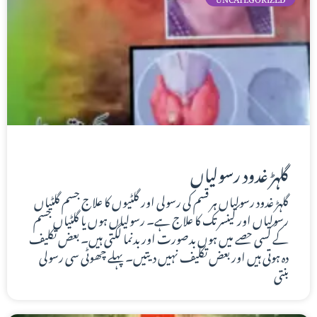
گلہڑ غدود رسولیاں
گلہڑ غدود رسولیاں ہر قسم کی رسولی اور گلٹیوں کا علاج جسم گلٹیاں
رسولیاں اور کینسر تک کا علاج ہے۔ رسولیاں ہوں یا گلٹیاں جسم
کے کسی حصے میں ہوں بدصورت اور بدنما لگتی ہیں۔ بعض تکلیف
دہ ہوتی ہیں اور بعض تکلیف نہیں دیتیں۔ پہلے چھوٹی سی رسولی
بنتی