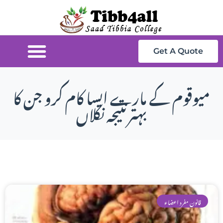
Get A Quote
میوقوم کے مارے ایسا کام کرو جن کا
بہترنتیجہ نکلاں
قانون مفرد اعضاء