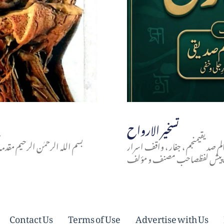
تسخير الارواح
الم صدیقیمنجم ، جفار ، واقف اسرار
بسم اللہ الرحمٰن الرحیم مقدم
،،،پیش لفظصاحب مصنف و مؤلف
Contact Us
Terms of Use
Advertise with Us