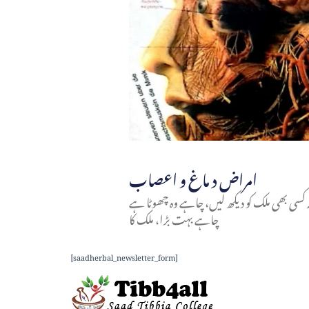
امراض د ماغ و اعصاب
ہ کسی بھی ملک کو دیکھ لیں، چاہے وہ چھوٹا ہے
چاہے بہت بڑا، ملک کا
[saadherbal_newsletter_form]