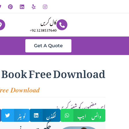
کال کریں
+92 3238537640
Get A Quote
 Book Free Download
Free Download
:اس مضمون کو شیئر کریں
واٹس ایپ
لنکڈن
ٹویٹر