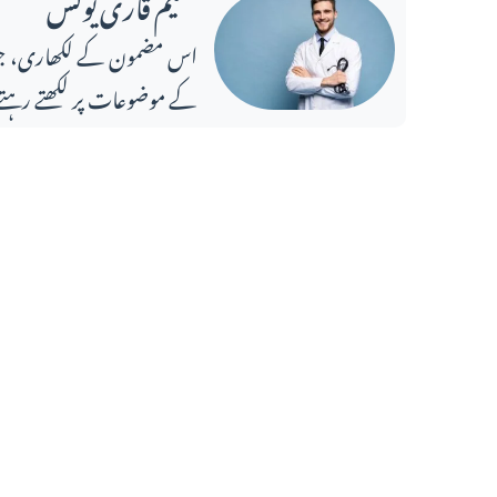
حکیم قاری یونس
کے موضوعات پر لکھتے رہتے