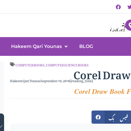
پتہ
لاہور کاہنہ نو
Hakeem Qari Younas
BLOG
Corel Draw
COMPUTER BOOKS
,
COMPUTER SCIENCE BOOKS
Hakeem Qari Younas
September 10, 2018
[reading_time]
Corel Draw Book 
فیس بک