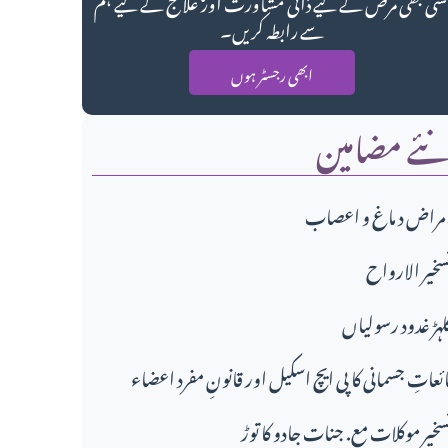
سی بھی مرض کے لیے ذاتی مشاورت اور علاج کے لیے ہم
سے رابطہ کریں۔
ابھی رجسٹر ہوں
ئے مضامین
مراض د ماغ و اعصاب
سخير الارواح
لہڑ غدود رسولیاں
ائعاتِ جسمانی کا پی ایچ اسکیل اور قانونِ مفرد اعضاء
سخیر موکلات مع. جنات جادو کا توڑ