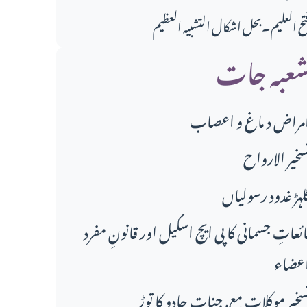
تح العلیم۔بحل اشکال التشبیہ العظیم
عبہ جات
مراض د ماغ و اعصاب
سخير الارواح
لہڑ غدود رسولیاں
ائعاتِ جسمانی کا پی ایچ اسکیل اور قانونِ مفرد
عضاء
سخیر موکلات مع. جنات جادو کا توڑ