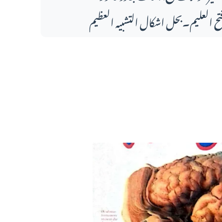
تح العلیم۔بحل اشکال التشبیہ العظیم