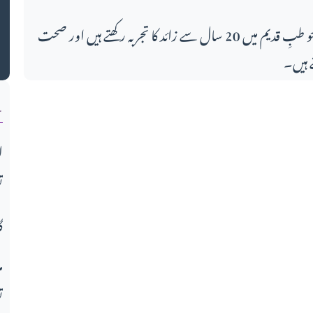
ک
اس مضمون کے لکھاری، جو طبِ قدیم میں 20 سال سے زائد کا تجربہ رکھتے ہیں اور صحت
 ہیں۔
ن
ا
ت
گ
م
ت