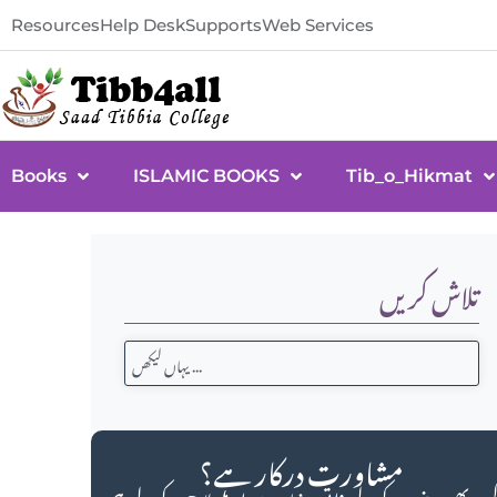
Resources
Help Desk
Supports
Web Services
Books
ISLAMIC BOOKS
Tib_o_Hikmat
تلاش کریں
مشاورت درکار ہے؟